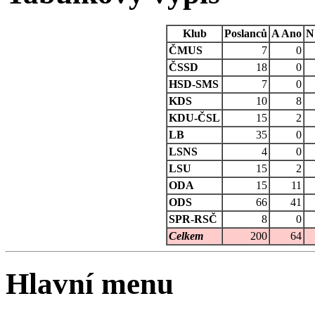
Klub
Poslanců
A
Ano
N
ČMUS
7
0
ČSSD
18
0
HSD-SMS
7
0
KDS
10
8
KDU-ČSL
15
2
LB
35
0
LSNS
4
0
LSU
15
2
ODA
15
11
ODS
66
41
SPR-RSČ
8
0
Celkem
200
64
Hlavní menu