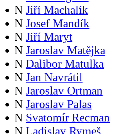
N
Jiří Machalík
N
Josef Mandík
N
Jiří Maryt
N
Jaroslav Matějka
N
Dalibor Matulka
N
Jan Navrátil
N
Jaroslav Ortman
N
Jaroslav Palas
N
Svatomír Recman
N
Ladislav Rymeš