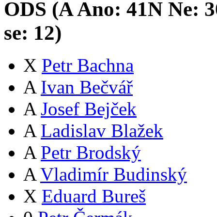
ODS (
A
Ano:
41
N
Ne:
3
se:
12
)
X
Petr Bachna
A
Ivan Bečvář
A
Josef Bejček
A
Ladislav Blažek
A
Petr Brodský
A
Vladimír Budinský
X
Eduard Bureš