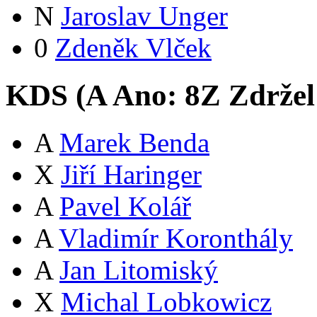
N
Jaroslav Unger
0
Zdeněk Vlček
KDS (
A
Ano:
8
Z
Zdržel
A
Marek Benda
X
Jiří Haringer
A
Pavel Kolář
A
Vladimír Koronthály
A
Jan Litomiský
X
Michal Lobkowicz