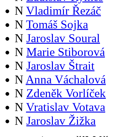
N
Vladimír Řezáč
N
Tomáš Sojka
N
Jaroslav Soural
N
Marie Stiborová
N
Jaroslav Štrait
N
Anna Váchalová
N
Zdeněk Vorlíček
N
Vratislav Votava
N
Jaroslav Žižka