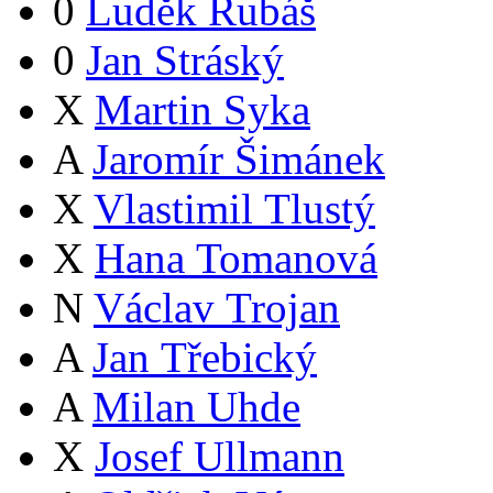
0
Luděk Rubáš
0
Jan Stráský
X
Martin Syka
A
Jaromír Šimánek
X
Vlastimil Tlustý
X
Hana Tomanová
N
Václav Trojan
A
Jan Třebický
A
Milan Uhde
X
Josef Ullmann