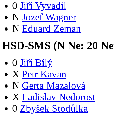
0
Jiří Vyvadil
N
Jozef Wagner
N
Eduard Zeman
HSD-SMS (
N
Ne:
2
0
Ne
0
Jiří Bílý
X
Petr Kavan
N
Gerta Mazalová
X
Ladislav Nedorost
0
Zbyšek Stodůlka