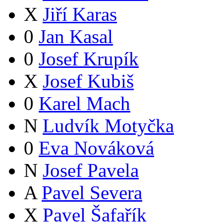
X
Jiří Karas
0
Jan Kasal
0
Josef Krupík
X
Josef Kubiš
0
Karel Mach
N
Ludvík Motyčka
0
Eva Nováková
N
Josef Pavela
A
Pavel Severa
X
Pavel Šafařík