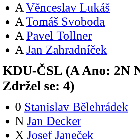
A
Věnceslav Lukáš
A
Tomáš Svoboda
A
Pavel Tollner
A
Jan Zahradníček
KDU-ČSL (
A
Ano:
2
N
N
Zdržel se:
4
)
0
Stanislav Bělehrádek
N
Jan Decker
X
Josef Janeček