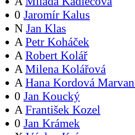
A
Milada Kadlecová
0
Jaromír Kalus
N
Jan Klas
A
Petr Koháček
A
Robert Kolář
A
Milena Kolářová
A
Hana Kordová Marvan
0
Jan Koucký
A
František Kozel
0
Jan Krámek