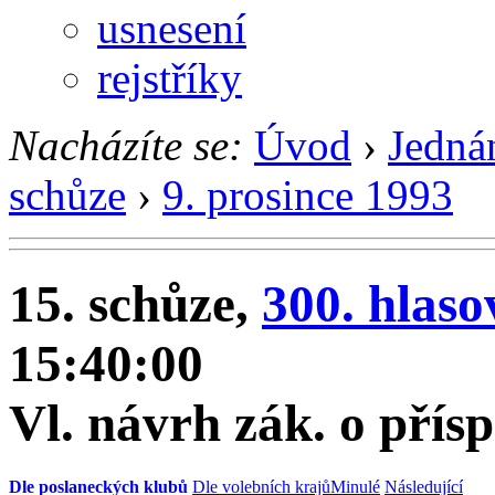
usnesení
rejstříky
Nacházíte se:
Úvod
›
Jedná
schůze
›
9. prosince 1993
15. schůze,
300. hlaso
15:40:00
Vl. návrh zák. o přís
Dle poslaneckých klubů
Dle volebních krajů
Minulé
Následující