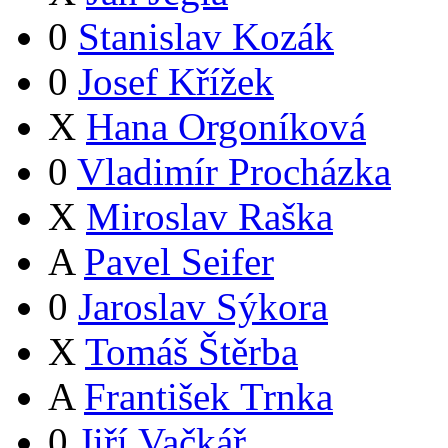
0
Stanislav Kozák
0
Josef Křížek
X
Hana Orgoníková
0
Vladimír Procházka
X
Miroslav Raška
A
Pavel Seifer
0
Jaroslav Sýkora
X
Tomáš Štěrba
A
František Trnka
0
Jiří Vačkář