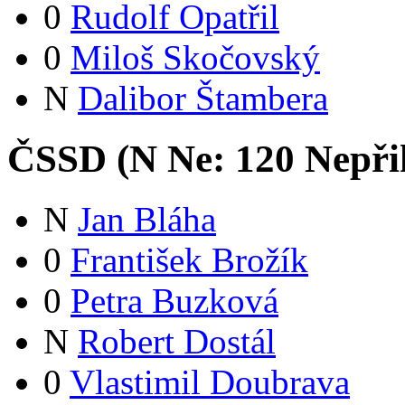
0
Rudolf Opatřil
0
Miloš Skočovský
N
Dalibor Štambera
ČSSD (
N
Ne:
12
0
Nepři
N
Jan Bláha
0
František Brožík
0
Petra Buzková
N
Robert Dostál
0
Vlastimil Doubrava