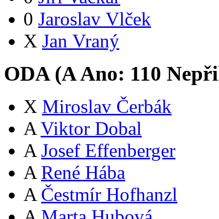
0
Jaroslav Vlček
X
Jan Vraný
ODA (
A
Ano:
11
0
Nepři
X
Miroslav Čerbák
A
Viktor Dobal
A
Josef Effenberger
A
René Hába
A
Čestmír Hofhanzl
A
Marta Hubová