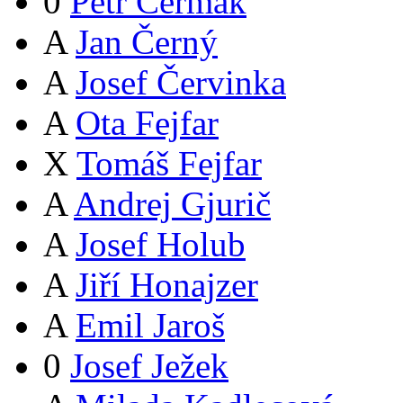
0
Petr Čermák
A
Jan Černý
A
Josef Červinka
A
Ota Fejfar
X
Tomáš Fejfar
A
Andrej Gjurič
A
Josef Holub
A
Jiří Honajzer
A
Emil Jaroš
0
Josef Ježek