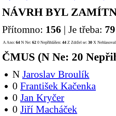
NÁVRH BYL ZAMÍT
Přítomno:
156
|
Je třeba:
79
A
Ano:
64
N
Ne:
62
0
Nepřihlášen:
44
Z
Zdržel se:
30
X
Nehlasoval
ČMUS (
N
Ne:
2
0
Nepři
N
Jaroslav Broulík
0
František Kačenka
0
Jan Kryčer
0
Jiří Macháček