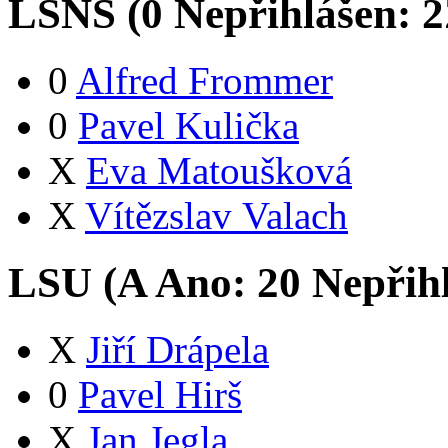
LSNS (
0
Nepřihlášen:
2
0
Alfred Frommer
0
Pavel Kulička
X
Eva Matoušková
X
Vítězslav Valach
LSU (
A
Ano:
2
0
Nepřih
X
Jiří Drápela
0
Pavel Hirš
X
Jan Jegla