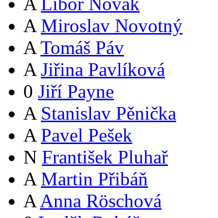
A
Libor Novák
A
Miroslav Novotný
A
Tomáš Páv
A
Jiřina Pavlíková
0
Jiří Payne
A
Stanislav Pěnička
A
Pavel Pešek
N
František Pluhař
A
Martin Přibáň
A
Anna Röschová