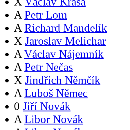
X
Václav Krása
A
Petr Lom
A
Richard Mandelík
X
Jaroslav Melichar
A
Václav Nájemník
A
Petr Nečas
X
Jindřich Němčík
A
Luboš Němec
0
Jiří Novák
A
Libor Novák