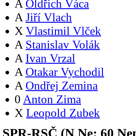
A
Oldřich Váca
A
Jiří Vlach
X
Vlastimil Vlček
A
Stanislav Volák
A
Ivan Vrzal
A
Otakar Vychodil
A
Ondřej Zemina
0
Anton Zima
X
Leopold Zubek
SPR-RSČ (
N
Ne:
6
0
Nep