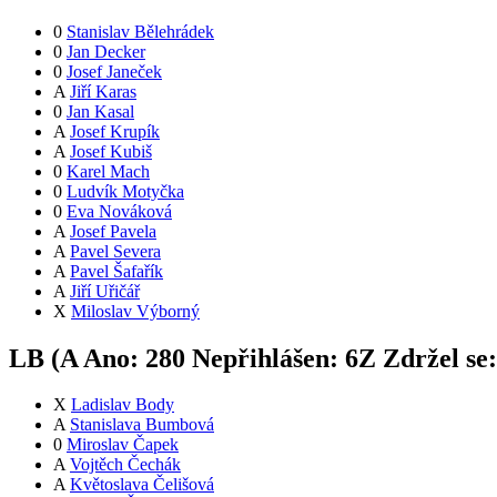
0
Stanislav Bělehrádek
0
Jan Decker
0
Josef Janeček
A
Jiří Karas
0
Jan Kasal
A
Josef Krupík
A
Josef Kubiš
0
Karel Mach
0
Ludvík Motyčka
0
Eva Nováková
A
Josef Pavela
A
Pavel Severa
A
Pavel Šafařík
A
Jiří Uřičář
X
Miloslav Výborný
LB (
A
Ano:
28
0
Nepřihlášen:
6
Z
Zdržel se
X
Ladislav Body
A
Stanislava Bumbová
0
Miroslav Čapek
A
Vojtěch Čechák
A
Květoslava Čelišová