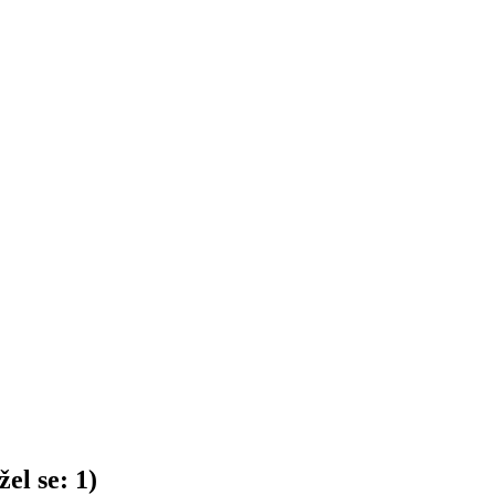
el se:
1
)