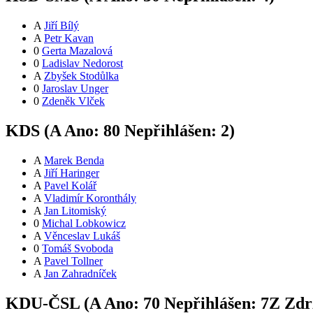
A
Jiří Bílý
A
Petr Kavan
0
Gerta Mazalová
0
Ladislav Nedorost
A
Zbyšek Stodůlka
0
Jaroslav Unger
0
Zdeněk Vlček
KDS (
A
Ano:
8
0
Nepřihlášen:
2
)
A
Marek Benda
A
Jiří Haringer
A
Pavel Kolář
A
Vladimír Koronthály
A
Jan Litomiský
0
Michal Lobkowicz
A
Věnceslav Lukáš
0
Tomáš Svoboda
A
Pavel Tollner
A
Jan Zahradníček
KDU-ČSL (
A
Ano:
7
0
Nepřihlášen:
7
Z
Zdrž