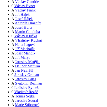
A
Václav Čundrle
0
Václav Exner
A
Václav Frank
A
Jiří Hájek
A
Josef Hájek
A
Antonín Hrazdíra
A
Josef Hurta
A
Martin Chudoba
0
Václav Klučka
A
Vlastislav Kuchař
A
Hana Lagová
A
Jiří Machalík
A
Josef Mandík
A
Jiří Maryt
A
Jaroslav Matějka
A
Dalibor Matulka
A
Jan Navrátil
0
Jaroslav Ortman
A
Jaroslav Palas
A
Svatomír Recman
0
Ladislav Rymeš
0
Vladimír Řezáč
A
Tomáš Sojka
A
Jaroslav Soural
A
Marie Stiborová