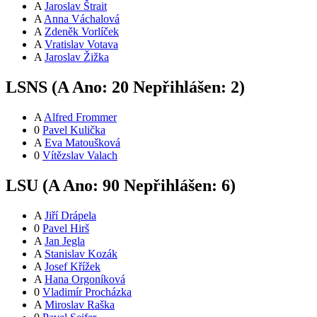
A
Jaroslav Štrait
A
Anna Váchalová
A
Zdeněk Vorlíček
A
Vratislav Votava
A
Jaroslav Žižka
LSNS (
A
Ano:
2
0
Nepřihlášen:
2
)
A
Alfred Frommer
0
Pavel Kulička
A
Eva Matoušková
0
Vítězslav Valach
LSU (
A
Ano:
9
0
Nepřihlášen:
6
)
A
Jiří Drápela
0
Pavel Hirš
A
Jan Jegla
A
Stanislav Kozák
A
Josef Křížek
A
Hana Orgoníková
0
Vladimír Procházka
A
Miroslav Raška