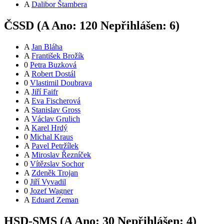
A
Dalibor Štambera
ČSSD (
A
Ano:
12
0
Nepřihlášen:
6
)
A
Jan Bláha
A
František Brožík
0
Petra Buzková
A
Robert Dostál
0
Vlastimil Doubrava
A
Jiří Faifr
A
Eva Fischerová
A
Stanislav Gross
A
Václav Grulich
A
Karel Hrdý
0
Michal Kraus
A
Pavel Petržílek
A
Miroslav Řezníček
0
Vítězslav Sochor
A
Zdeněk Trojan
0
Jiří Vyvadil
0
Jozef Wagner
A
Eduard Zeman
HSD-SMS (
A
Ano:
3
0
Nepřihlášen:
4
)