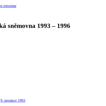
cká sněmovna
1993 – 1996
9. prosince 1993