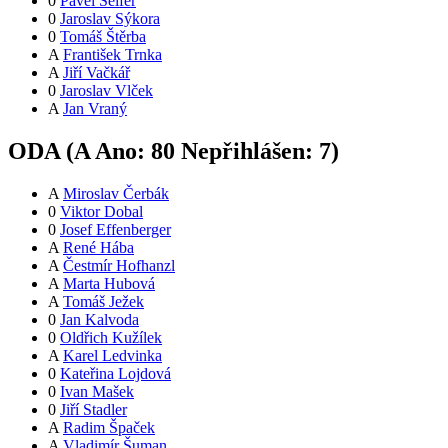
0
Pavel Seifer
0
Jaroslav Sýkora
0
Tomáš Štěrba
A
František Trnka
A
Jiří Vačkář
0
Jaroslav Vlček
A
Jan Vraný
ODA (
A
Ano:
8
0
Nepřihlášen:
7
)
A
Miroslav Čerbák
0
Viktor Dobal
0
Josef Effenberger
A
René Hába
A
Čestmír Hofhanzl
A
Marta Hubová
A
Tomáš Ježek
0
Jan Kalvoda
0
Oldřich Kužílek
A
Karel Ledvinka
0
Kateřina Lojdová
0
Ivan Mašek
0
Jiří Stadler
A
Radim Špaček
A
Vladimír Šuman