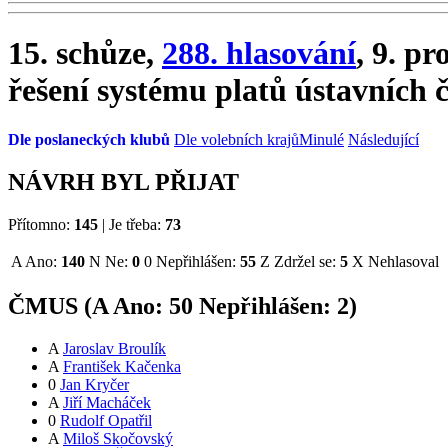
15. schůze,
288. hlasování
, 9. pr
řešení systému platů ústavních č
Dle poslaneckých klubů
Dle volebních krajů
Minulé
Následující
NÁVRH BYL PŘIJAT
Přítomno:
145
|
Je třeba:
73
A
Ano:
140
N
Ne:
0
0
Nepřihlášen:
55
Z
Zdržel se:
5
X
Nehlasoval
ČMUS (
A
Ano:
5
0
Nepřihlášen:
2
)
A
Jaroslav Broulík
A
František Kačenka
0
Jan Kryčer
A
Jiří Macháček
0
Rudolf Opatřil
A
Miloš Skočovský