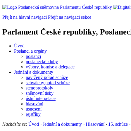
Přejít na hlavní navigaci
Přejít na navigaci sekce
Parlament České republiky, Poslane
Úvod
Poslanci a orgány
poslanci
poslanecké kluby
výbory, komise a delegace
Jednání a dokumenty
navržený pořad schůze
schválený pořad schůze
stenoprotokoly
sněmovní tisky
ústní interpelace
hlasování
usnesení
rejstříky
Nacházíte se:
Úvod
›
Jednání a dokumenty
›
Hlasování
›
15. schůze
›