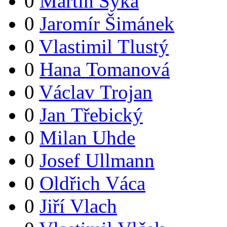
0
Martin Syka
0
Jaromír Šimánek
0
Vlastimil Tlustý
0
Hana Tomanová
0
Václav Trojan
0
Jan Třebický
0
Milan Uhde
0
Josef Ullmann
0
Oldřich Váca
0
Jiří Vlach