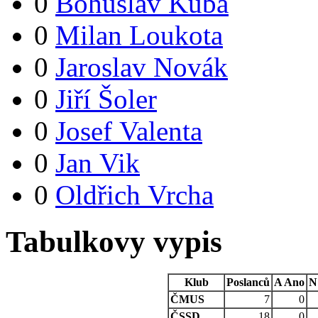
0
Bohuslav Kuba
0
Milan Loukota
0
Jaroslav Novák
0
Jiří Šoler
0
Josef Valenta
0
Jan Vik
0
Oldřich Vrcha
Tabulkovy vypis
Klub
Poslanců
A
Ano
N
ČMUS
7
0
ČSSD
18
0