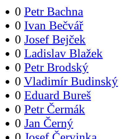
0
Petr Bachna
0
Ivan Bečvář
0
Josef Bejček
0
Ladislav Blažek
0
Petr Brodský
0
Vladimír Budinský
0
Eduard Bureš
0
Petr Čermák
0
Jan Černý
0
Josef Červinka