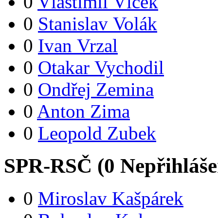
0
Vlastimil Vlček
0
Stanislav Volák
0
Ivan Vrzal
0
Otakar Vychodil
0
Ondřej Zemina
0
Anton Zima
0
Leopold Zubek
SPR-RSČ (
0
Nepřihláš
0
Miroslav Kašpárek