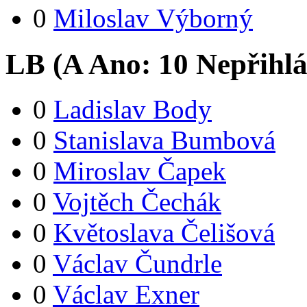
0
Miloslav Výborný
LB (
A
Ano:
1
0
Nepřihlá
0
Ladislav Body
0
Stanislava Bumbová
0
Miroslav Čapek
0
Vojtěch Čechák
0
Květoslava Čelišová
0
Václav Čundrle
0
Václav Exner