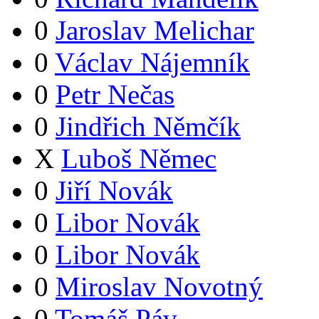
0
Jaroslav Melichar
0
Václav Nájemník
0
Petr Nečas
0
Jindřich Němčík
X
Luboš Němec
0
Jiří Novák
0
Libor Novák
0
Libor Novák
0
Miroslav Novotný
0
Tomáš Páv