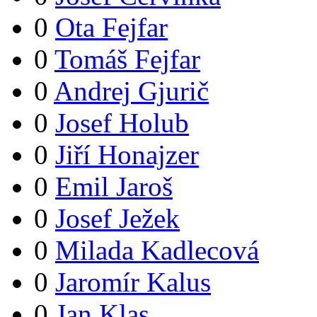
0
Ota Fejfar
0
Tomáš Fejfar
0
Andrej Gjurič
0
Josef Holub
0
Jiří Honajzer
0
Emil Jaroš
0
Josef Ježek
0
Milada Kadlecová
0
Jaromír Kalus
0
Jan Klas