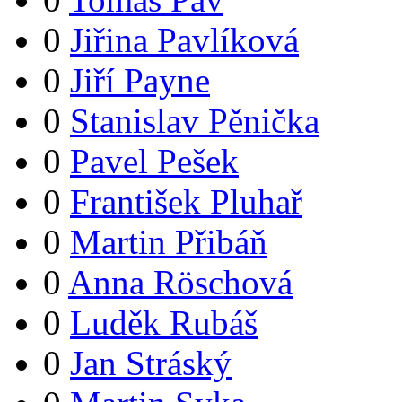
0
Jiřina Pavlíková
0
Jiří Payne
0
Stanislav Pěnička
0
Pavel Pešek
0
František Pluhař
0
Martin Přibáň
0
Anna Röschová
0
Luděk Rubáš
0
Jan Stráský