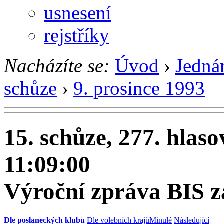
usnesení
rejstříky
Nacházíte se:
Úvod
›
Jedná
schůze
›
9. prosince 1993
15. schůze, 277. hlaso
11:09:00
Výroční zpráva BIS z
Dle poslaneckých klubů
Dle volebních krajů
Minulé
Následující