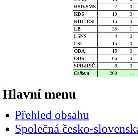
HSD-SMS
7
0
KDS
10
0
KDU-ČSL
15
0
LB
35
1
LSNS
4
0
LSU
15
0
ODA
15
0
ODS
66
0
SPR-RSČ
8
0
Celkem
200
1
Hlavní menu
Přehled obsahu
Společná česko-slovensk