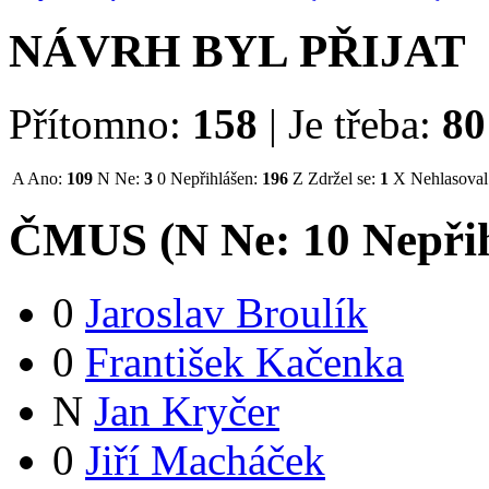
NÁVRH BYL PŘIJAT
Přítomno:
158
|
Je třeba:
80
A
Ano:
109
N
Ne:
3
0
Nepřihlášen:
196
Z
Zdržel se:
1
X
Nehlasoval
ČMUS (
N
Ne:
1
0
Nepři
0
Jaroslav Broulík
0
František Kačenka
N
Jan Kryčer
0
Jiří Macháček