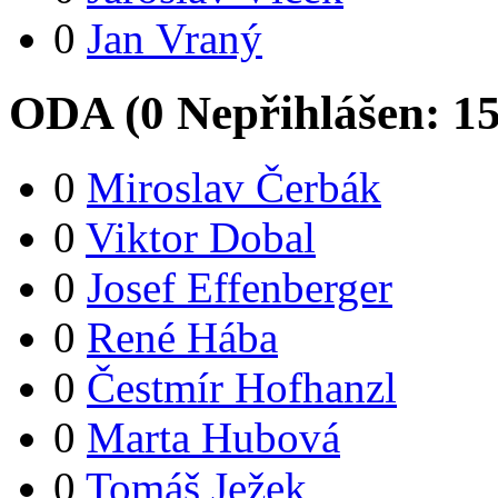
0
Jan Vraný
ODA (
0
Nepřihlášen:
1
0
Miroslav Čerbák
0
Viktor Dobal
0
Josef Effenberger
0
René Hába
0
Čestmír Hofhanzl
0
Marta Hubová
0
Tomáš Ježek