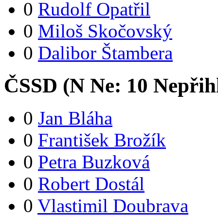
0
Rudolf Opatřil
0
Miloš Skočovský
0
Dalibor Štambera
ČSSD (
N
Ne:
1
0
Nepřih
0
Jan Bláha
0
František Brožík
0
Petra Buzková
0
Robert Dostál
0
Vlastimil Doubrava