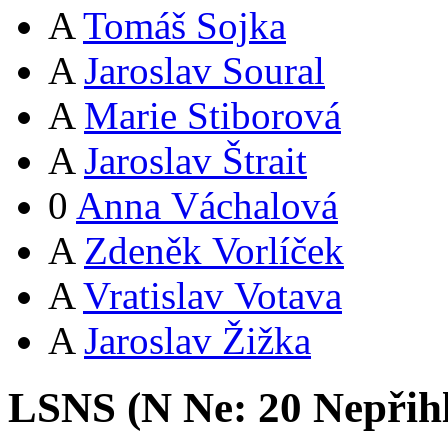
A
Tomáš Sojka
A
Jaroslav Soural
A
Marie Stiborová
A
Jaroslav Štrait
0
Anna Váchalová
A
Zdeněk Vorlíček
A
Vratislav Votava
A
Jaroslav Žižka
LSNS (
N
Ne:
2
0
Nepřih