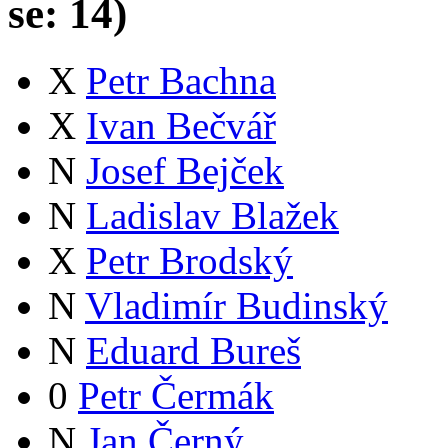
se:
14
)
X
Petr Bachna
X
Ivan Bečvář
N
Josef Bejček
N
Ladislav Blažek
X
Petr Brodský
N
Vladimír Budinský
N
Eduard Bureš
0
Petr Čermák
N
Jan Černý