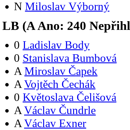
N
Miloslav Výborný
LB (
A
Ano:
24
0
Nepřih
0
Ladislav Body
0
Stanislava Bumbová
A
Miroslav Čapek
A
Vojtěch Čechák
0
Květoslava Čelišová
A
Václav Čundrle
A
Václav Exner