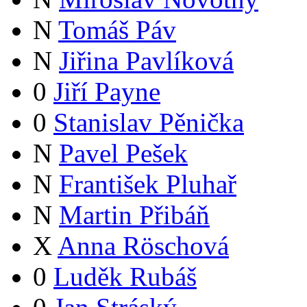
N
Tomáš Páv
N
Jiřina Pavlíková
0
Jiří Payne
0
Stanislav Pěnička
N
Pavel Pešek
N
František Pluhař
N
Martin Přibáň
X
Anna Röschová
0
Luděk Rubáš