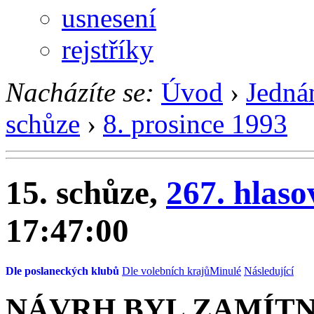
usnesení
rejstříky
Nacházíte se:
Úvod
›
Jedná
schůze
›
8. prosince 1993
15. schůze,
267. hlaso
17:47:00
Dle poslaneckých klubů
Dle volebních krajů
Minulé
Následující
NÁVRH BYL ZAMÍT