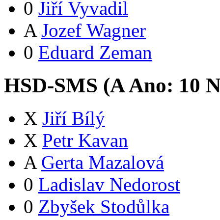
0
Jiří Vyvadil
A
Jozef Wagner
0
Eduard Zeman
HSD-SMS (
A
Ano:
1
0
N
X
Jiří Bílý
X
Petr Kavan
A
Gerta Mazalová
0
Ladislav Nedorost
0
Zbyšek Stodůlka