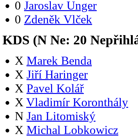
0
Jaroslav Unger
0
Zdeněk Vlček
KDS (
N
Ne:
2
0
Nepřihl
X
Marek Benda
X
Jiří Haringer
X
Pavel Kolář
X
Vladimír Koronthály
N
Jan Litomiský
X
Michal Lobkowicz