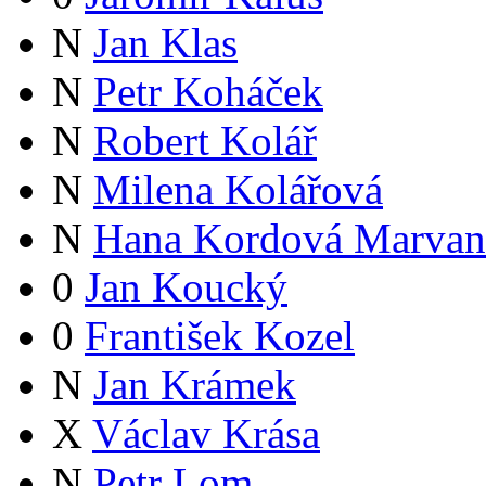
N
Jan Klas
N
Petr Koháček
N
Robert Kolář
N
Milena Kolářová
N
Hana Kordová Marvan
0
Jan Koucký
0
František Kozel
N
Jan Krámek
X
Václav Krása
N
Petr Lom