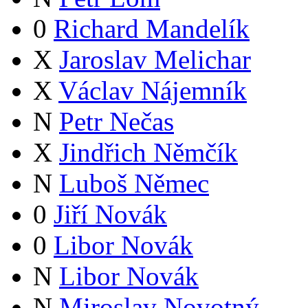
0
Richard Mandelík
X
Jaroslav Melichar
X
Václav Nájemník
N
Petr Nečas
X
Jindřich Němčík
N
Luboš Němec
0
Jiří Novák
0
Libor Novák
N
Libor Novák
N
Miroslav Novotný