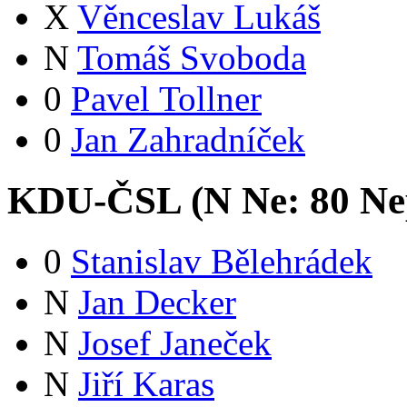
X
Věnceslav Lukáš
N
Tomáš Svoboda
0
Pavel Tollner
0
Jan Zahradníček
KDU-ČSL (
N
Ne:
8
0
Ne
0
Stanislav Bělehrádek
N
Jan Decker
N
Josef Janeček
N
Jiří Karas