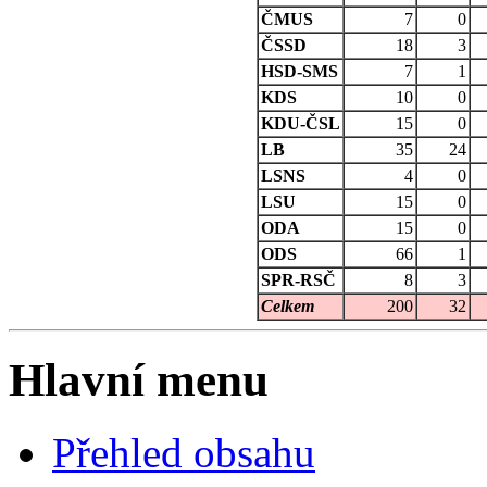
ČMUS
7
0
ČSSD
18
3
HSD-SMS
7
1
KDS
10
0
KDU-ČSL
15
0
LB
35
24
LSNS
4
0
LSU
15
0
ODA
15
0
ODS
66
1
SPR-RSČ
8
3
Celkem
200
32
Hlavní menu
Přehled obsahu