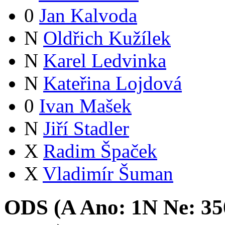
0
Jan Kalvoda
N
Oldřich Kužílek
N
Karel Ledvinka
N
Kateřina Lojdová
0
Ivan Mašek
N
Jiří Stadler
X
Radim Špaček
X
Vladimír Šuman
ODS (
A
Ano:
1
N
Ne:
35