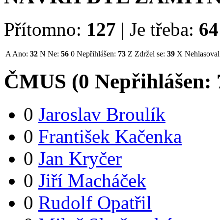
Přítomno:
127
|
Je třeba:
64
A
Ano:
32
N
Ne:
56
0
Nepřihlášen:
73
Z
Zdržel se:
39
X
Nehlasoval
ČMUS (
0
Nepřihlášen:
0
Jaroslav Broulík
0
František Kačenka
0
Jan Kryčer
0
Jiří Macháček
0
Rudolf Opatřil