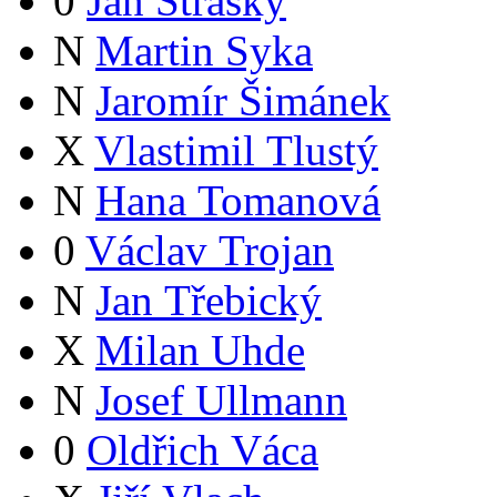
0
Jan Stráský
N
Martin Syka
N
Jaromír Šimánek
X
Vlastimil Tlustý
N
Hana Tomanová
0
Václav Trojan
N
Jan Třebický
X
Milan Uhde
N
Josef Ullmann
0
Oldřich Váca