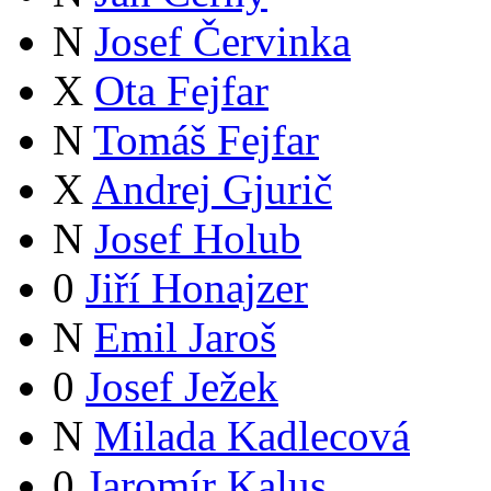
N
Josef Červinka
X
Ota Fejfar
N
Tomáš Fejfar
X
Andrej Gjurič
N
Josef Holub
0
Jiří Honajzer
N
Emil Jaroš
0
Josef Ježek
N
Milada Kadlecová
0
Jaromír Kalus