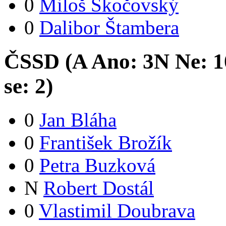
0
Miloš Skočovský
0
Dalibor Štambera
ČSSD (
A
Ano:
3
N
Ne:
1
se:
2
)
0
Jan Bláha
0
František Brožík
0
Petra Buzková
N
Robert Dostál
0
Vlastimil Doubrava