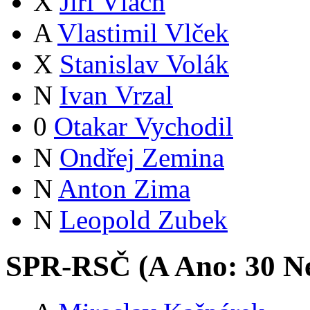
X
Jiří Vlach
A
Vlastimil Vlček
X
Stanislav Volák
N
Ivan Vrzal
0
Otakar Vychodil
N
Ondřej Zemina
N
Anton Zima
N
Leopold Zubek
SPR-RSČ (
A
Ano:
3
0
Ne