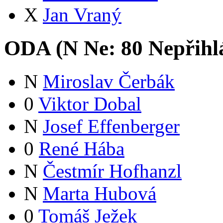
X
Jan Vraný
ODA (
N
Ne:
8
0
Nepřihl
N
Miroslav Čerbák
0
Viktor Dobal
N
Josef Effenberger
0
René Hába
N
Čestmír Hofhanzl
N
Marta Hubová
0
Tomáš Ježek