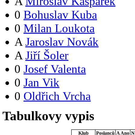
A
Miroslav Kašpárek
0
Bohuslav Kuba
0
Milan Loukota
A
Jaroslav Novák
A
Jiří Šoler
0
Josef Valenta
0
Jan Vik
0
Oldřich Vrcha
Tabulkovy vypis
Klub
Poslanců
A
Ano
N