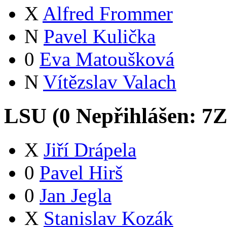
X
Alfred Frommer
N
Pavel Kulička
0
Eva Matoušková
N
Vítězslav Valach
LSU (
0
Nepřihlášen:
7
X
Jiří Drápela
0
Pavel Hirš
0
Jan Jegla
X
Stanislav Kozák