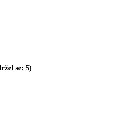
ržel se:
5
)