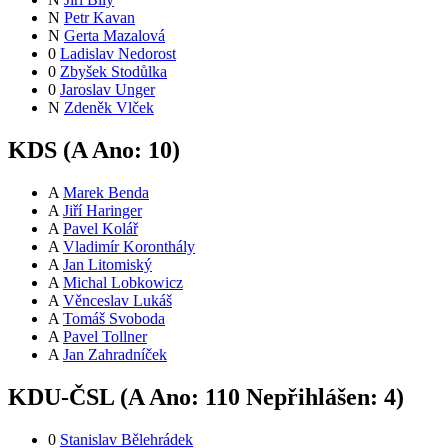
N
Petr Kavan
N
Gerta Mazalová
0
Ladislav Nedorost
0
Zbyšek Stodůlka
0
Jaroslav Unger
N
Zdeněk Vlček
KDS (
A
Ano:
10
)
A
Marek Benda
A
Jiří Haringer
A
Pavel Kolář
A
Vladimír Koronthály
A
Jan Litomiský
A
Michal Lobkowicz
A
Věnceslav Lukáš
A
Tomáš Svoboda
A
Pavel Tollner
A
Jan Zahradníček
KDU-ČSL (
A
Ano:
11
0
Nepřihlášen:
4
)
0
Stanislav Bělehrádek