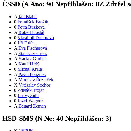
ČSSD (
A
Ano:
9
0
Nepřihlášen:
8
Z
Zdržel s
A
Jan Bláha
0
František Brožík
0
Petra Buzková
A
Robert Dostál
0
Vlastimil Doubrava
0
Jiří Faifr
A
Eva Fischerová
A
Stanislav Gross
A
Václav Grulich
A
Karel Hrdý
0
Michal Kraus
A
Pavel Petržílek
A
Miroslav Řezníček
X
Vítězslav Sochor
0
Zdeněk Trojan
0
Jiří Vyvadil
0
Jozef Wagner
A
Eduard Zeman
HSD-SMS (
N
Ne:
4
0
Nepřihlášen:
3
)
N
Jiří Bílý