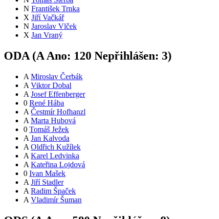
N
František Trnka
X
Jiří Vačkář
N
Jaroslav Vlček
X
Jan Vraný
ODA (
A
Ano:
12
0
Nepřihlášen:
3
)
A
Miroslav Čerbák
A
Viktor Dobal
A
Josef Effenberger
0
René Hába
A
Čestmír Hofhanzl
A
Marta Hubová
0
Tomáš Ježek
A
Jan Kalvoda
A
Oldřich Kužílek
A
Karel Ledvinka
A
Kateřina Lojdová
0
Ivan Mašek
A
Jiří Stadler
A
Radim Špaček
A
Vladimír Šuman