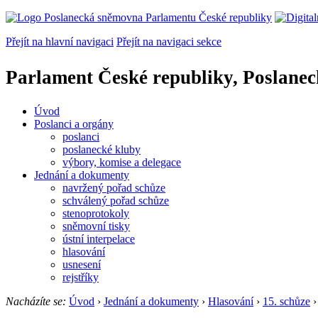
Přejít na hlavní navigaci
Přejít na navigaci sekce
Parlament České republiky, Poslane
Úvod
Poslanci a orgány
poslanci
poslanecké kluby
výbory, komise a delegace
Jednání a dokumenty
navržený pořad schůze
schválený pořad schůze
stenoprotokoly
sněmovní tisky
ústní interpelace
hlasování
usnesení
rejstříky
Nacházíte se:
Úvod
›
Jednání a dokumenty
›
Hlasování
›
15. schůze
›