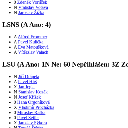
0
Zdeněk Vorlíček
N
Vratislav Votava
N
Jaroslav Žižka
LSNS (
A
Ano:
4
)
A
Alfred Frommer
A
Pavel Kulička
A
Eva Matoušková
A
Vítězslav Valach
LSU (
A
Ano:
1
N
Ne:
6
0
Nepřihlášen:
3
Z
Zd
N
Jiří Drápela
A
Pavel Hirš
X
Jan Jegla
N
Stanislav Kozák
N
Josef Křížek
0
Hana Orgoníková
X
Vladimír Procházka
0
Miroslav Raška
0
Pavel Seifer
X
Jaroslav Sýkora
N
Tomáš Štěrba