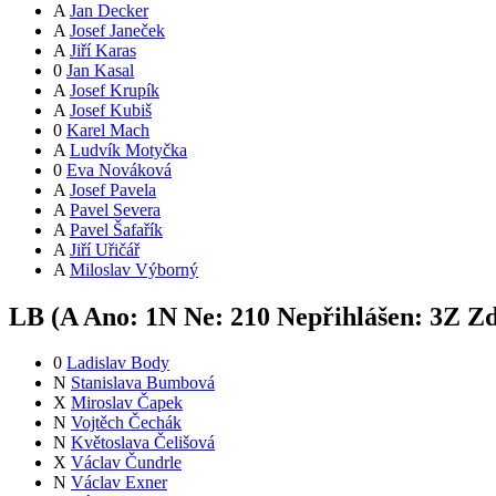
A
Jan Decker
A
Josef Janeček
A
Jiří Karas
0
Jan Kasal
A
Josef Krupík
A
Josef Kubiš
0
Karel Mach
A
Ludvík Motyčka
0
Eva Nováková
A
Josef Pavela
A
Pavel Severa
A
Pavel Šafařík
A
Jiří Uřičář
A
Miloslav Výborný
LB (
A
Ano:
1
N
Ne:
21
0
Nepřihlášen:
3
Z
Zd
0
Ladislav Body
N
Stanislava Bumbová
X
Miroslav Čapek
N
Vojtěch Čechák
N
Květoslava Čelišová
X
Václav Čundrle
N
Václav Exner