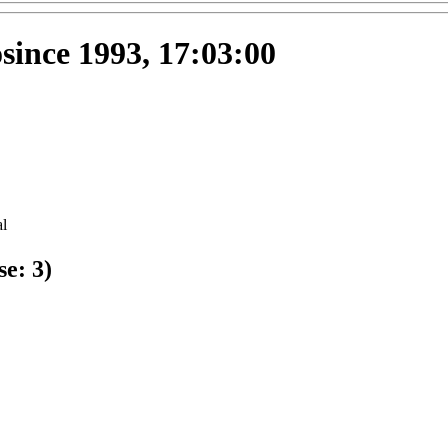
osince 1993, 17:03:00
l
se:
3
)