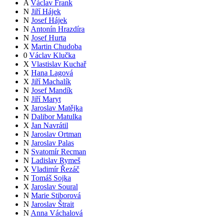
A
Václav Frank
N
Jiří Hájek
N
Josef Hájek
N
Antonín Hrazdíra
N
Josef Hurta
X
Martin Chudoba
0
Václav Klučka
X
Vlastislav Kuchař
X
Hana Lagová
X
Jiří Machalík
N
Josef Mandík
N
Jiří Maryt
X
Jaroslav Matějka
N
Dalibor Matulka
X
Jan Navrátil
N
Jaroslav Ortman
N
Jaroslav Palas
N
Svatomír Recman
N
Ladislav Rymeš
X
Vladimír Řezáč
N
Tomáš Sojka
X
Jaroslav Soural
N
Marie Stiborová
N
Jaroslav Štrait
N
Anna Váchalová