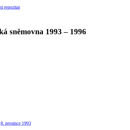
cká sněmovna
1993 – 1996
8. prosince 1993