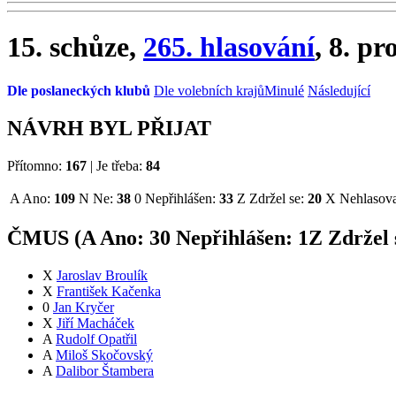
15. schůze,
265. hlasování
, 8. pr
Dle poslaneckých klubů
Dle volebních krajů
Minulé
Následující
NÁVRH BYL PŘIJAT
Přítomno:
167
|
Je třeba:
84
A
Ano:
109
N
Ne:
38
0
Nepřihlášen:
33
Z
Zdržel se:
20
X
Nehlasova
ČMUS (
A
Ano:
3
0
Nepřihlášen:
1
Z
Zdržel 
X
Jaroslav Broulík
X
František Kačenka
0
Jan Kryčer
X
Jiří Macháček
A
Rudolf Opatřil
A
Miloš Skočovský
A
Dalibor Štambera