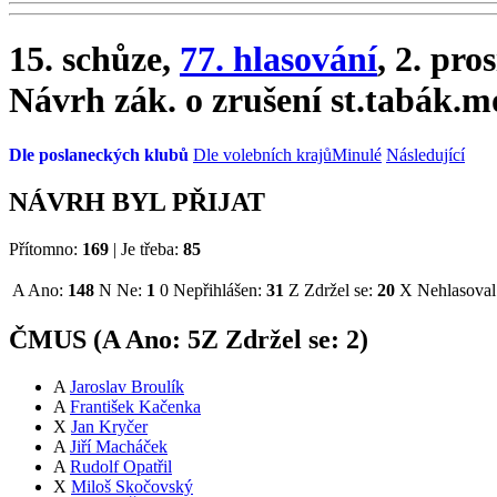
15. schůze,
77. hlasování
, 2. pro
Návrh zák. o zrušení st.tabák.
Dle poslaneckých klubů
Dle volebních krajů
Minulé
Následující
NÁVRH BYL PŘIJAT
Přítomno:
169
|
Je třeba:
85
A
Ano:
148
N
Ne:
1
0
Nepřihlášen:
31
Z
Zdržel se:
20
X
Nehlasoval
ČMUS (
A
Ano:
5
Z
Zdržel se:
2
)
A
Jaroslav Broulík
A
František Kačenka
X
Jan Kryčer
A
Jiří Macháček
A
Rudolf Opatřil
X
Miloš Skočovský