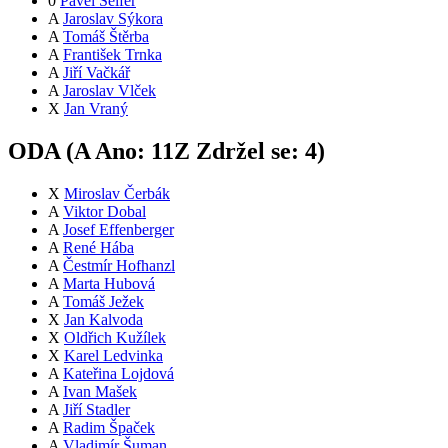
0
Pavel Seifer
A
Jaroslav Sýkora
A
Tomáš Štěrba
A
František Trnka
A
Jiří Vačkář
A
Jaroslav Vlček
X
Jan Vraný
ODA (
A
Ano:
11
Z
Zdržel se:
4
)
X
Miroslav Čerbák
A
Viktor Dobal
A
Josef Effenberger
A
René Hába
A
Čestmír Hofhanzl
A
Marta Hubová
A
Tomáš Ježek
X
Jan Kalvoda
X
Oldřich Kužílek
X
Karel Ledvinka
A
Kateřina Lojdová
A
Ivan Mašek
A
Jiří Stadler
A
Radim Špaček
A
Vladimír Šuman