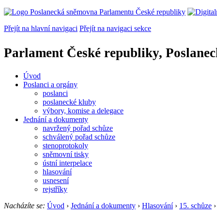
Přejít na hlavní navigaci
Přejít na navigaci sekce
Parlament České republiky, Poslane
Úvod
Poslanci a orgány
poslanci
poslanecké kluby
výbory, komise a delegace
Jednání a dokumenty
navržený pořad schůze
schválený pořad schůze
stenoprotokoly
sněmovní tisky
ústní interpelace
hlasování
usnesení
rejstříky
Nacházíte se:
Úvod
›
Jednání a dokumenty
›
Hlasování
›
15. schůze
›