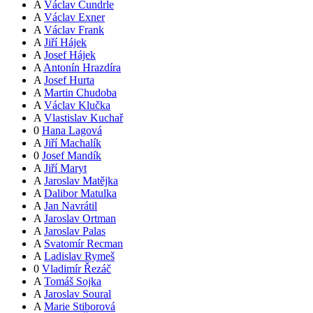
A
Václav Čundrle
A
Václav Exner
A
Václav Frank
A
Jiří Hájek
A
Josef Hájek
A
Antonín Hrazdíra
A
Josef Hurta
A
Martin Chudoba
A
Václav Klučka
A
Vlastislav Kuchař
0
Hana Lagová
A
Jiří Machalík
0
Josef Mandík
A
Jiří Maryt
A
Jaroslav Matějka
A
Dalibor Matulka
A
Jan Navrátil
A
Jaroslav Ortman
A
Jaroslav Palas
A
Svatomír Recman
A
Ladislav Rymeš
0
Vladimír Řezáč
A
Tomáš Sojka
A
Jaroslav Soural
A
Marie Stiborová