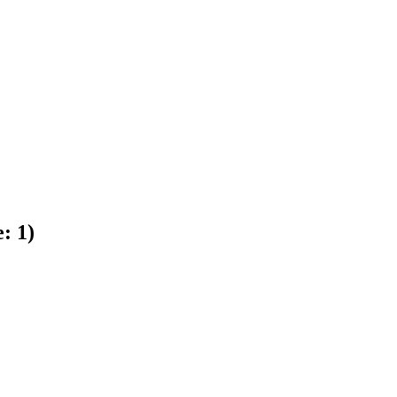
e:
1
)