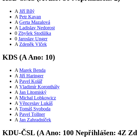
A
Jiří Bílý
A
Petr Kavan
A
Gerta Mazalová
A
Ladislav Nedorost
0
Zbyšek Stodůlka
0
Jaroslav Unger
A
Zdeněk Vlček
KDS (
A
Ano:
10
)
A
Marek Benda
A
Jiří Haringer
A
Pavel Kolář
A
Vladimír Koronthály
A
Jan Litomiský
A
Michal Lobkowicz
A
Věnceslav Lukáš
A
Tomáš Svoboda
A
Pavel Tollner
A
Jan Zahradníček
KDU-ČSL (
A
Ano:
10
0
Nepřihlášen:
4
Z
Zdr