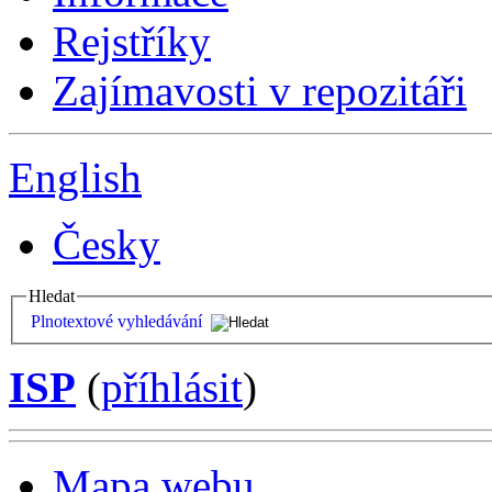
Rejstříky
Zajímavosti v repozitáři
English
Česky
Hledat
Plnotextové vyhledávání
ISP
(
příhlásit
)
Mapa webu