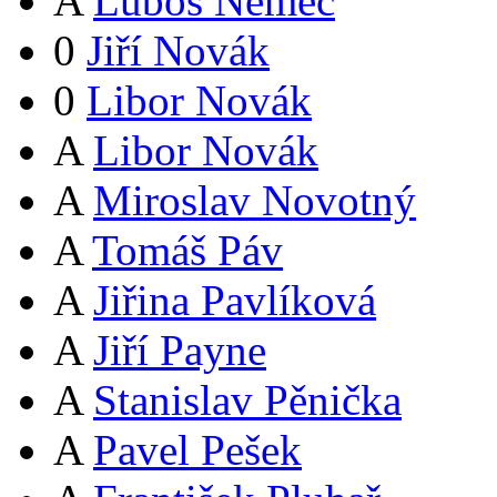
A
Luboš Němec
0
Jiří Novák
0
Libor Novák
A
Libor Novák
A
Miroslav Novotný
A
Tomáš Páv
A
Jiřina Pavlíková
A
Jiří Payne
A
Stanislav Pěnička
A
Pavel Pešek