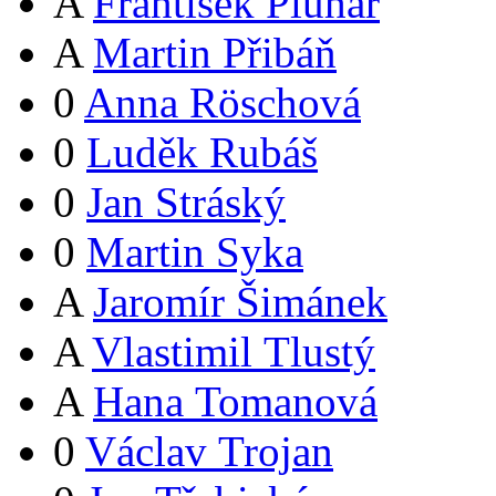
A
František Pluhař
A
Martin Přibáň
0
Anna Röschová
0
Luděk Rubáš
0
Jan Stráský
0
Martin Syka
A
Jaromír Šimánek
A
Vlastimil Tlustý
A
Hana Tomanová
0
Václav Trojan