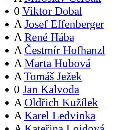
0
Viktor Dobal
A
Josef Effenberger
A
René Hába
A
Čestmír Hofhanzl
A
Marta Hubová
A
Tomáš Ježek
0
Jan Kalvoda
A
Oldřich Kužílek
A
Karel Ledvinka
A
Kateřina Lojdová