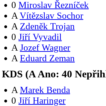
0
Miroslav Řezníček
A
Vítězslav Sochor
A
Zdeněk Trojan
0
Jiří Vyvadil
A
Jozef Wagner
A
Eduard Zeman
KDS (
A
Ano:
4
0
Nepřih
A
Marek Benda
0
Jiří Haringer