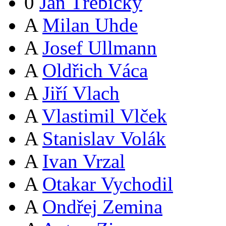
0
Jan Třebický
A
Milan Uhde
A
Josef Ullmann
A
Oldřich Váca
A
Jiří Vlach
A
Vlastimil Vlček
A
Stanislav Volák
A
Ivan Vrzal
A
Otakar Vychodil
A
Ondřej Zemina