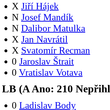
X
Jiří Hájek
N
Josef Mandík
N
Dalibor Matulka
X
Jan Navrátil
X
Svatomír Recman
0
Jaroslav Štrait
0
Vratislav Votava
LB (
A
Ano:
21
0
Nepřih
0
Ladislav Body