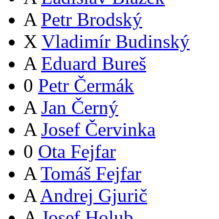
A
Petr Brodský
X
Vladimír Budinský
A
Eduard Bureš
0
Petr Čermák
A
Jan Černý
A
Josef Červinka
0
Ota Fejfar
A
Tomáš Fejfar
A
Andrej Gjurič
A
Josef Holub