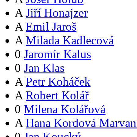
A
Jiří Honajzer
A
Emil Jaroš
A
Milada Kadlecová
0
Jaromír Kalus
0
Jan Klas
A
Petr Koháček
A
Robert Kolář
0
Milena Kolářová
A
Hana Kordová Marvan
0
Jan Koucký