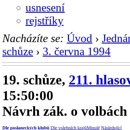
usnesení
rejstříky
Nacházíte se:
Úvod
›
Jedná
schůze
›
3. června 1994
19. schůze,
211. hlaso
15:50:00
Návrh zák. o volbách 
Dle poslaneckých klubů
Dle volebních krajů
Minulé
Následující