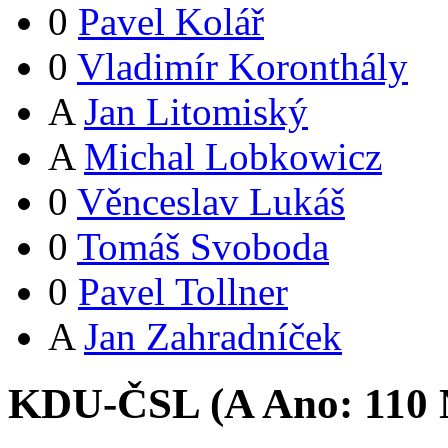
0
Pavel Kolář
0
Vladimír Koronthály
A
Jan Litomiský
A
Michal Lobkowicz
0
Věnceslav Lukáš
0
Tomáš Svoboda
0
Pavel Tollner
A
Jan Zahradníček
KDU-ČSL (
A
Ano:
11
0