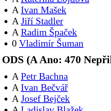
A
Ivan Mašek
A
Jiří Stadler
A
Radim Špaček
0
Vladimír Šuman
ODS (
A
Ano:
47
0
Nepři
A
Petr Bachna
A
Ivan Bečvář
A
Josef Bejček
A
Ladislav Blažek