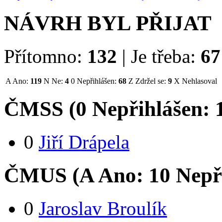
NÁVRH BYL PŘIJAT
Přítomno:
132
|
Je třeba:
67
A
Ano:
119
N
Ne:
4
0
Nepřihlášen:
68
Z
Zdržel se:
9
X
Nehlasoval
ČMSS (
0
Nepřihlášen:
0
Jiří Drápela
ČMUS (
A
Ano:
1
0
Nepř
0
Jaroslav Broulík