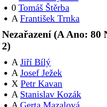
0
Tomáš Štěrba
A
František Trnka
Nezařazení (
A
Ano:
8
0
N
2
)
A
Jiří Bílý
A
Josef Ježek
X
Petr Kavan
A
Stanislav Kozák
A
Gerta Mazalová