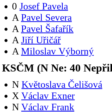
0
Josef Pavela
A
Pavel Severa
A
Pavel Šafařík
A
Jiří Uřičář
A
Miloslav Výborný
KSČM (
N
Ne:
4
0
Nepři
N
Květoslava Čelišová
X
Václav Exner
N
Václav Frank