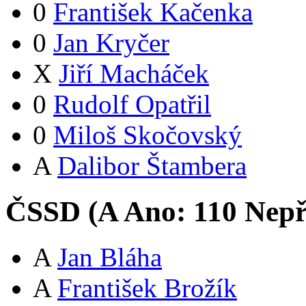
0
František Kačenka
0
Jan Kryčer
X
Jiří Macháček
0
Rudolf Opatřil
0
Miloš Skočovský
A
Dalibor Štambera
ČSSD (
A
Ano:
11
0
Nepř
A
Jan Bláha
A
František Brožík