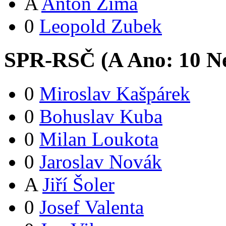
A
Anton Zima
0
Leopold Zubek
SPR-RSČ (
A
Ano:
1
0
Ne
0
Miroslav Kašpárek
0
Bohuslav Kuba
0
Milan Loukota
0
Jaroslav Novák
A
Jiří Šoler
0
Josef Valenta