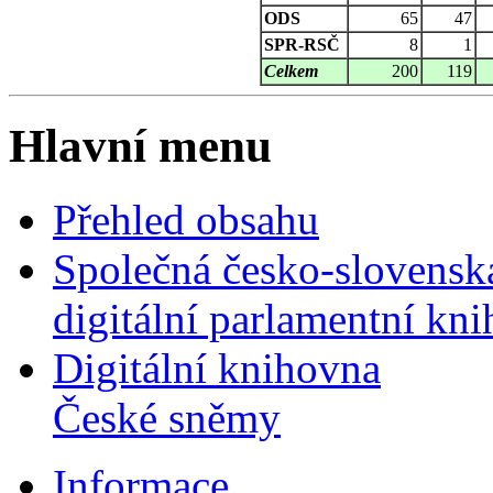
ODS
65
47
SPR-RSČ
8
1
Celkem
200
119
Hlavní menu
Přehled obsahu
Společná česko-slovensk
digitální parlamentní kn
Digitální knihovna
České sněmy
Informace