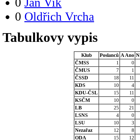
0
Jan Vik
0
Oldřich Vrcha
Tabulkovy vypis
Klub
Poslanců
A
Ano
N
ČMSS
1
0
ČMUS
7
1
ČSSD
18
11
KDS
10
4
KDU-ČSL
15
11
KSČM
10
0
LB
25
21
LSNS
4
0
LSU
10
3
Nezařaz
12
8
ODA
15
12