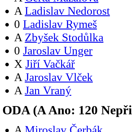
A
Ladislav Nedorost
0
Ladislav Rymeš
A
Zbyšek Stodůlka
0
Jaroslav Unger
X
Jiří Vačkář
A
Jaroslav Vlček
A
Jan Vraný
ODA (
A
Ano:
12
0
Nepři
A
Miroslav Čerbák