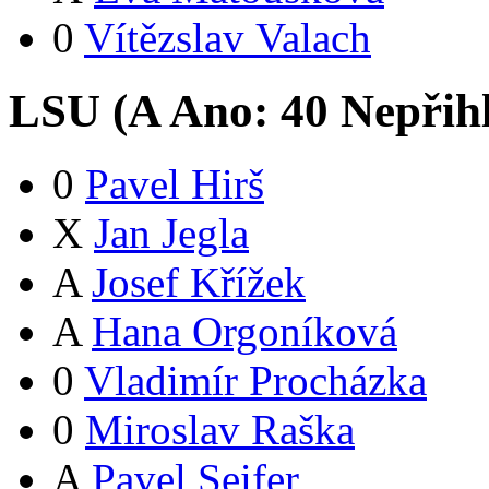
0
Vítězslav Valach
LSU (
A
Ano:
4
0
Nepřih
0
Pavel Hirš
X
Jan Jegla
A
Josef Křížek
A
Hana Orgoníková
0
Vladimír Procházka
0
Miroslav Raška
A
Pavel Seifer