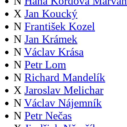
N
Hana Kordová Marvan
X
Jan Koucký
N
František Kozel
N
Jan Krámek
N
Václav Krása
N
Petr Lom
N
Richard Mandelík
X
Jaroslav Melichar
N
Václav Nájemník
N
Petr Nečas