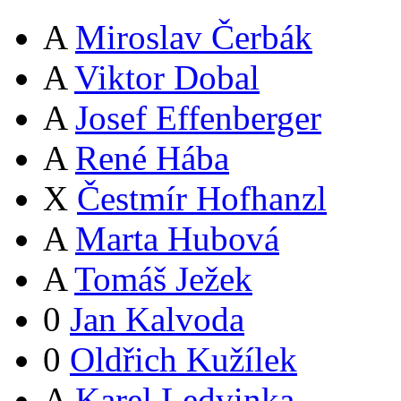
A
Miroslav Čerbák
A
Viktor Dobal
A
Josef Effenberger
A
René Hába
X
Čestmír Hofhanzl
A
Marta Hubová
A
Tomáš Ježek
0
Jan Kalvoda
0
Oldřich Kužílek
A
Karel Ledvinka