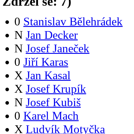
Zdržel se:
7
)
0
Stanislav Bělehrádek
N
Jan Decker
N
Josef Janeček
0
Jiří Karas
X
Jan Kasal
X
Josef Krupík
N
Josef Kubiš
0
Karel Mach
X
Ludvík Motyčka