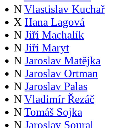
N
Vlastislav Kuchař
X
Hana Lagová
N
Jiří Machalík
N
Jiří Maryt
N
Jaroslav Matějka
N
Jaroslav Ortman
N
Jaroslav Palas
N
Vladimír Řezáč
N
Tomáš Sojka
N
Jaroslav Soural