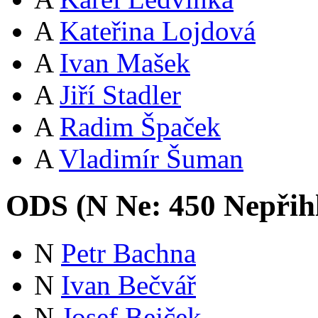
A
Kateřina Lojdová
A
Ivan Mašek
A
Jiří Stadler
A
Radim Špaček
A
Vladimír Šuman
ODS (
N
Ne:
45
0
Nepřih
N
Petr Bachna
N
Ivan Bečvář
N
Josef Bejček