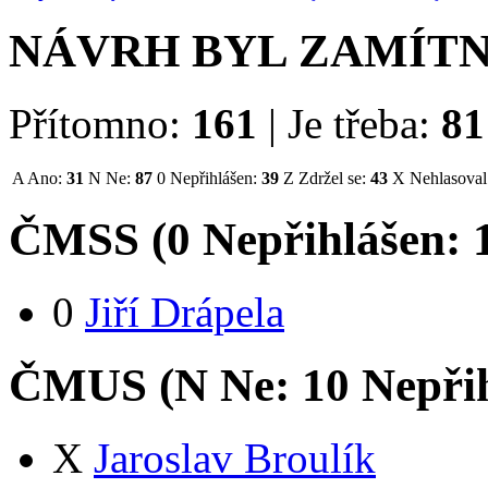
NÁVRH BYL ZAMÍT
Přítomno:
161
|
Je třeba:
81
A
Ano:
31
N
Ne:
87
0
Nepřihlášen:
39
Z
Zdržel se:
43
X
Nehlasoval
ČMSS (
0
Nepřihlášen:
0
Jiří Drápela
ČMUS (
N
Ne:
1
0
Nepři
X
Jaroslav Broulík