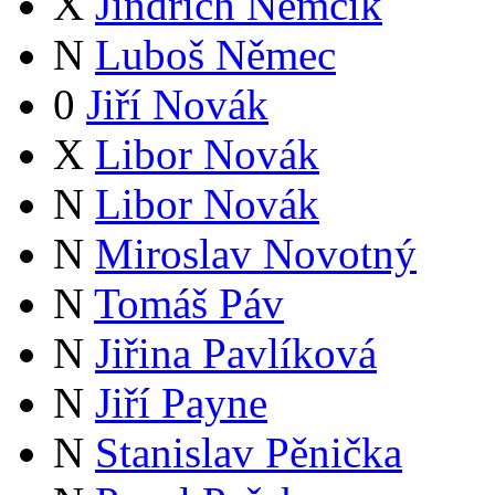
X
Jindřich Němčík
N
Luboš Němec
0
Jiří Novák
X
Libor Novák
N
Libor Novák
N
Miroslav Novotný
N
Tomáš Páv
N
Jiřina Pavlíková
N
Jiří Payne
N
Stanislav Pěnička