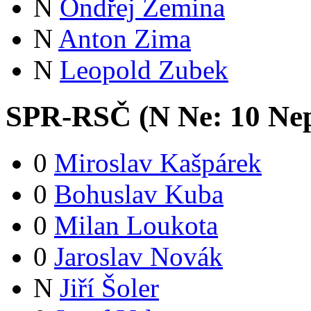
N
Ondřej Zemina
N
Anton Zima
N
Leopold Zubek
SPR-RSČ (
N
Ne:
1
0
Nep
0
Miroslav Kašpárek
0
Bohuslav Kuba
0
Milan Loukota
0
Jaroslav Novák
N
Jiří Šoler