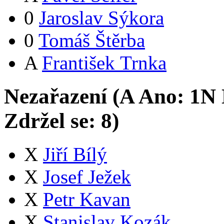
0
Jaroslav Sýkora
0
Tomáš Štěrba
A
František Trnka
Nezařazení (
A
Ano:
1
N
Zdržel se:
8
)
X
Jiří Bílý
X
Josef Ježek
X
Petr Kavan
X
Stanislav Kozák