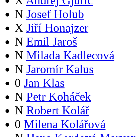
X
Andrej Gjurič
N
Josef Holub
X
Jiří Honajzer
N
Emil Jaroš
N
Milada Kadlecová
N
Jaromír Kalus
0
Jan Klas
N
Petr Koháček
N
Robert Kolář
0
Milena Kolářová