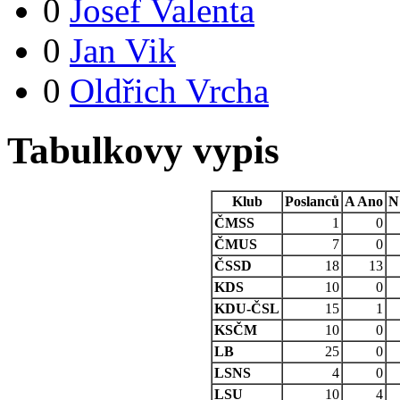
0
Josef Valenta
0
Jan Vik
0
Oldřich Vrcha
Tabulkovy vypis
Klub
Poslanců
A
Ano
N
ČMSS
1
0
ČMUS
7
0
ČSSD
18
13
KDS
10
0
KDU-ČSL
15
1
KSČM
10
0
LB
25
0
LSNS
4
0
LSU
10
4