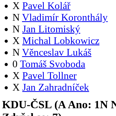
X
Pavel Kolář
N
Vladimír Koronthály
N
Jan Litomiský
X
Michal Lobkowicz
N
Věnceslav Lukáš
0
Tomáš Svoboda
X
Pavel Tollner
X
Jan Zahradníček
KDU-ČSL (
A
Ano:
1
N
N