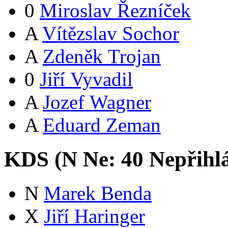
0
Miroslav Řezníček
A
Vítězslav Sochor
A
Zdeněk Trojan
0
Jiří Vyvadil
A
Jozef Wagner
A
Eduard Zeman
KDS (
N
Ne:
4
0
Nepřihl
N
Marek Benda
X
Jiří Haringer