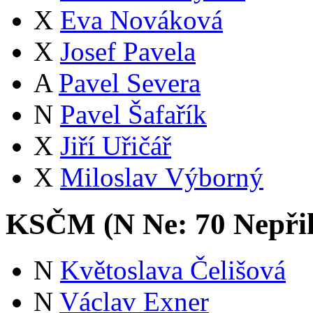
X
Eva Nováková
X
Josef Pavela
A
Pavel Severa
N
Pavel Šafařík
X
Jiří Uřičář
X
Miloslav Výborný
KSČM (
N
Ne:
7
0
Nepři
N
Květoslava Čelišová
N
Václav Exner