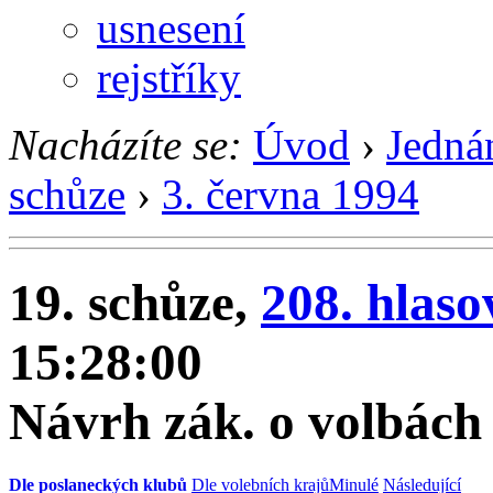
usnesení
rejstříky
Nacházíte se:
Úvod
›
Jedná
schůze
›
3. června 1994
19. schůze,
208. hlaso
15:28:00
Návrh zák. o volbách 
Dle poslaneckých klubů
Dle volebních krajů
Minulé
Následující