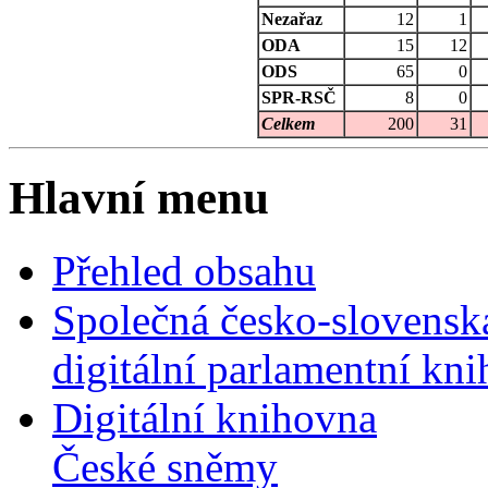
Nezařaz
12
1
ODA
15
12
ODS
65
0
SPR-RSČ
8
0
Celkem
200
31
Hlavní menu
Přehled obsahu
Společná česko-slovensk
digitální parlamentní kn
Digitální knihovna
České sněmy