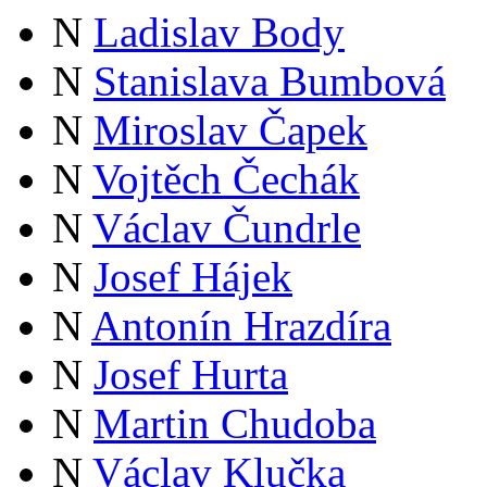
N
Ladislav Body
N
Stanislava Bumbová
N
Miroslav Čapek
N
Vojtěch Čechák
N
Václav Čundrle
N
Josef Hájek
N
Antonín Hrazdíra
N
Josef Hurta
N
Martin Chudoba
N
Václav Klučka