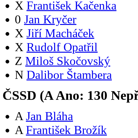
X
František Kačenka
0
Jan Kryčer
X
Jiří Macháček
X
Rudolf Opatřil
Z
Miloš Skočovský
N
Dalibor Štambera
ČSSD (
A
Ano:
13
0
Nepř
A
Jan Bláha
A
František Brožík