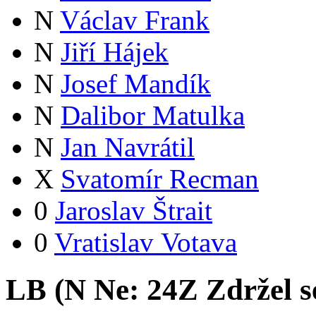
N
Václav Frank
N
Jiří Hájek
N
Josef Mandík
N
Dalibor Matulka
N
Jan Navrátil
X
Svatomír Recman
0
Jaroslav Štrait
0
Vratislav Votava
LB (
N
Ne:
24
Z
Zdržel s