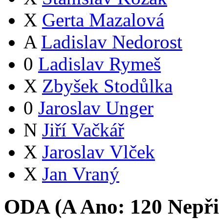
X
Gerta Mazalová
A
Ladislav Nedorost
0
Ladislav Rymeš
X
Zbyšek Stodůlka
0
Jaroslav Unger
N
Jiří Vačkář
X
Jaroslav Vlček
X
Jan Vraný
ODA (
A
Ano:
12
0
Nepři