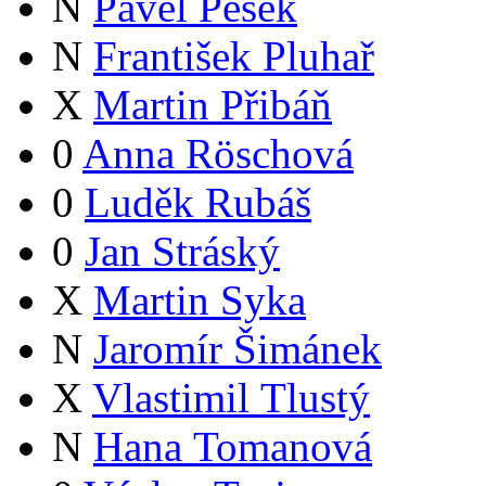
N
Pavel Pešek
N
František Pluhař
X
Martin Přibáň
0
Anna Röschová
0
Luděk Rubáš
0
Jan Stráský
X
Martin Syka
N
Jaromír Šimánek
X
Vlastimil Tlustý
N
Hana Tomanová