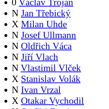
0
Václav Trojan
N
Jan Třebický
X
Milan Uhde
N
Josef Ullmann
N
Oldřich Váca
N
Jiří Vlach
N
Vlastimil Vlček
X
Stanislav Volák
N
Ivan Vrzal
X
Otakar Vychodil