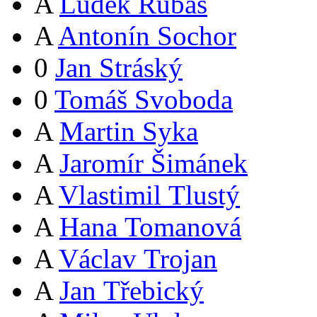
A
Luděk Rubáš
A
Antonín Sochor
0
Jan Stráský
0
Tomáš Svoboda
A
Martin Syka
A
Jaromír Šimánek
A
Vlastimil Tlustý
A
Hana Tomanová
A
Václav Trojan
A
Jan Třebický