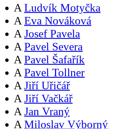
A
Ludvík Motyčka
A
Eva Nováková
A
Josef Pavela
A
Pavel Severa
A
Pavel Šafařík
A
Pavel Tollner
A
Jiří Uřičář
A
Jiří Vačkář
A
Jan Vraný
A
Miloslav Výborný