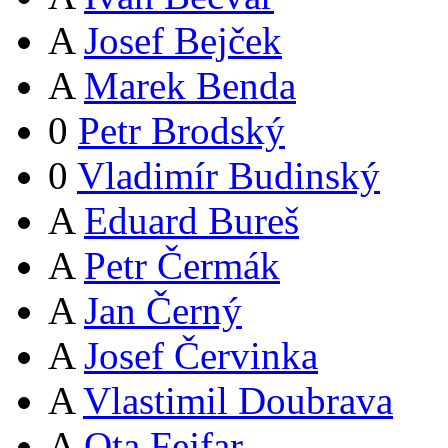
A
Josef Bejček
A
Marek Benda
0
Petr Brodský
0
Vladimír Budinský
A
Eduard Bureš
A
Petr Čermák
A
Jan Černý
A
Josef Červinka
A
Vlastimil Doubrava
A
Ota Fejfar