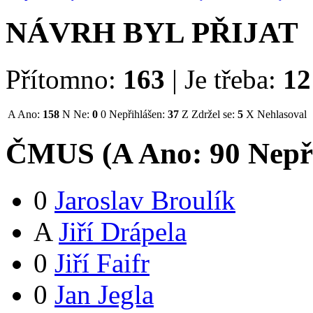
NÁVRH BYL PŘIJAT
Přítomno:
163
|
Je třeba:
12
A
Ano:
158
N
Ne:
0
0
Nepřihlášen:
37
Z
Zdržel se:
5
X
Nehlasoval
ČMUS (
A
Ano:
9
0
Nepř
0
Jaroslav Broulík
A
Jiří Drápela
0
Jiří Faifr
0
Jan Jegla