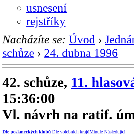
usnesení
rejstříky
Nacházíte se:
Úvod
›
Jedná
schůze
›
24. dubna 1996
42. schůze,
11. hlasov
15:36:00
Vl. návrh na ratif. ú
Dle poslaneckých klubů
Dle volebních krajů
Minulé
Následující