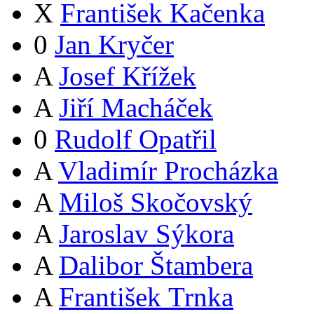
X
František Kačenka
0
Jan Kryčer
A
Josef Křížek
A
Jiří Macháček
0
Rudolf Opatřil
A
Vladimír Procházka
A
Miloš Skočovský
A
Jaroslav Sýkora
A
Dalibor Štambera
A
František Trnka