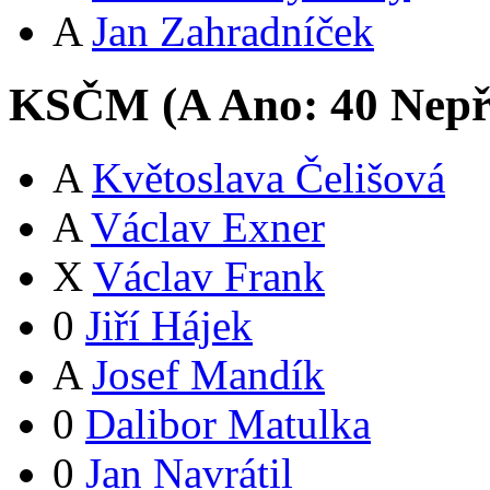
A
Jan Zahradníček
KSČM (
A
Ano:
4
0
Nepř
A
Květoslava Čelišová
A
Václav Exner
X
Václav Frank
0
Jiří Hájek
A
Josef Mandík
0
Dalibor Matulka
0
Jan Navrátil