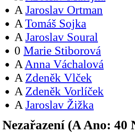
A
Jaroslav Ortman
A
Tomáš Sojka
A
Jaroslav Soural
0
Marie Stiborová
A
Anna Váchalová
A
Zdeněk Vlček
A
Zdeněk Vorlíček
A
Jaroslav Žižka
Nezařazení (
A
Ano:
4
0
N