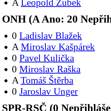
A
Leopold Zubek
ONH (
A
Ano:
2
0
Nepřih
0
Ladislav Blažek
A
Miroslav Kašpárek
0
Pavel Kulička
0
Miroslav Raška
A
Tomáš Štěrba
0
Jaroslav Unger
SPR-RSČ (
0
Nepřihláš