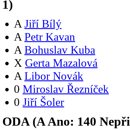
1
)
A
Jiří Bílý
A
Petr Kavan
A
Bohuslav Kuba
X
Gerta Mazalová
A
Libor Novák
0
Miroslav Řezníček
0
Jiří Šoler
ODA (
A
Ano:
14
0
Nepři