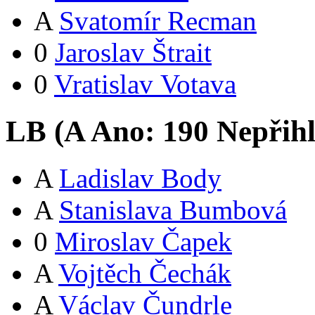
A
Svatomír Recman
0
Jaroslav Štrait
0
Vratislav Votava
LB (
A
Ano:
19
0
Nepřih
A
Ladislav Body
A
Stanislava Bumbová
0
Miroslav Čapek
A
Vojtěch Čechák
A
Václav Čundrle