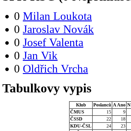
0
Milan Loukota
0
Jaroslav Novák
0
Josef Valenta
0
Jan Vik
0
Oldřich Vrcha
Tabulkovy vypis
Klub
Poslanců
A
Ano
N
ČMUS
15
9
ČSSD
22
18
KDU-ČSL
24
23