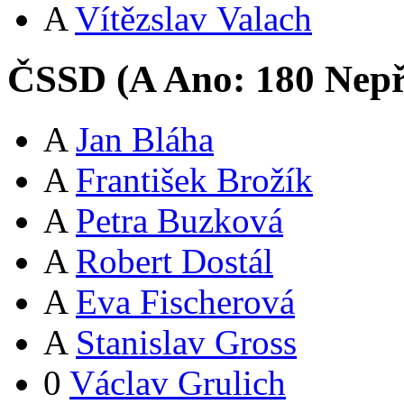
A
Vítězslav Valach
ČSSD (
A
Ano:
18
0
Nepř
A
Jan Bláha
A
František Brožík
A
Petra Buzková
A
Robert Dostál
A
Eva Fischerová
A
Stanislav Gross
0
Václav Grulich