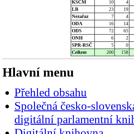
KSČM
10
4
LB
23
19
Nezařaz
7
4
ODA
16
14
ODS
72
65
ONH
6
2
SPR-RSČ
5
0
Celkem
200
158
Hlavní menu
Přehled obsahu
Společná česko-slovensk
digitální parlamentní kn
Digitální knihovna