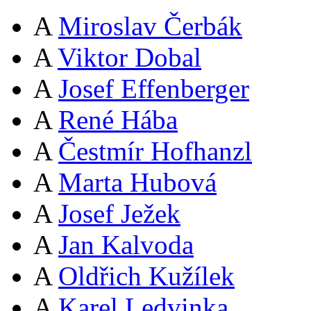
A
Miroslav Čerbák
A
Viktor Dobal
A
Josef Effenberger
A
René Hába
A
Čestmír Hofhanzl
A
Marta Hubová
A
Josef Ježek
A
Jan Kalvoda
A
Oldřich Kužílek
A
Karel Ledvinka