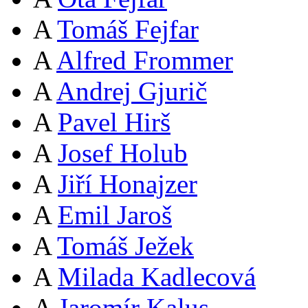
A
Tomáš Fejfar
A
Alfred Frommer
A
Andrej Gjurič
A
Pavel Hirš
A
Josef Holub
A
Jiří Honajzer
A
Emil Jaroš
A
Tomáš Ježek
A
Milada Kadlecová
A
Jaromír Kalus