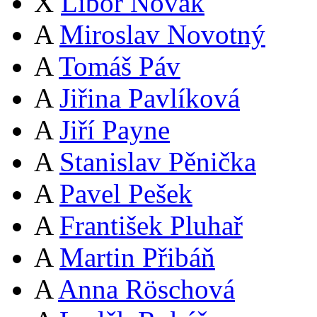
X
Libor Novák
A
Miroslav Novotný
A
Tomáš Páv
A
Jiřina Pavlíková
A
Jiří Payne
A
Stanislav Pěnička
A
Pavel Pešek
A
František Pluhař
A
Martin Přibáň
A
Anna Röschová