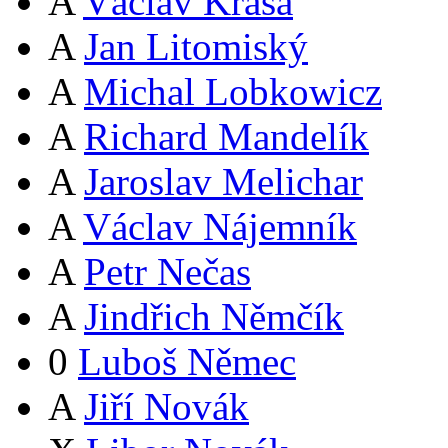
A
Václav Krása
A
Jan Litomiský
A
Michal Lobkowicz
A
Richard Mandelík
A
Jaroslav Melichar
A
Václav Nájemník
A
Petr Nečas
A
Jindřich Němčík
0
Luboš Němec
A
Jiří Novák