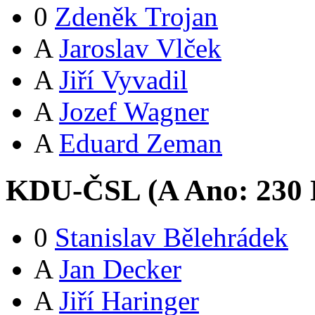
0
Zdeněk Trojan
A
Jaroslav Vlček
A
Jiří Vyvadil
A
Jozef Wagner
A
Eduard Zeman
KDU-ČSL (
A
Ano:
23
0
0
Stanislav Bělehrádek
A
Jan Decker
A
Jiří Haringer