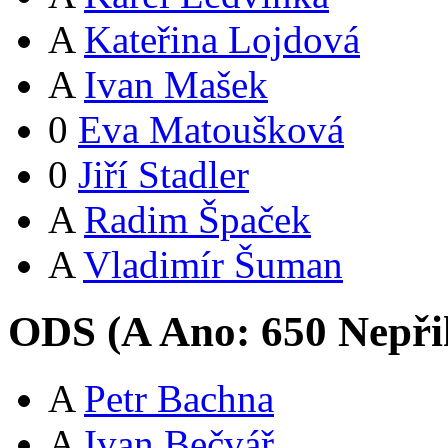
A
Kateřina Lojdová
A
Ivan Mašek
0
Eva Matoušková
0
Jiří Stadler
A
Radim Špaček
A
Vladimír Šuman
ODS (
A
Ano:
65
0
Nepři
A
Petr Bachna
A
Ivan Bečvář