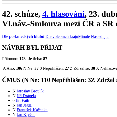
42. schůze,
4. hlasování
, 23. dub
Vl.náv.-Smlouva mezi ČR a SR o
Dle poslaneckých klubů
Dle volebních krajů
Minulé
Následující
NÁVRH BYL PŘIJAT
Přítomno:
173
|
Je třeba:
87
A
Ano:
106
N
Ne:
37
0
Nepřihlášen:
27
Z
Zdržel se:
30
X
Nehlasova
ČMUS (
N
Ne:
11
0
Nepřihlášen:
3
Z
Zdržel 
N
Jaroslav Broulík
N
Jiří Drápela
0
Jiří Faifr
N
Jan Jegla
N
František Kačenka
N
Jan Kryčer