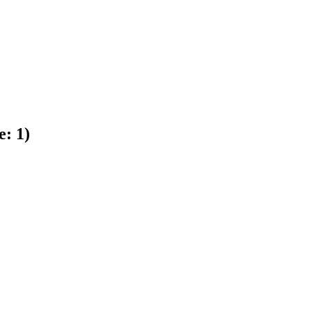
e:
1
)