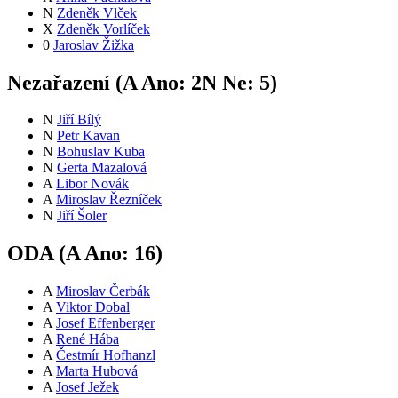
N
Zdeněk Vlček
X
Zdeněk Vorlíček
0
Jaroslav Žižka
Nezařazení (
A
Ano:
2
N
Ne:
5
)
N
Jiří Bílý
N
Petr Kavan
N
Bohuslav Kuba
N
Gerta Mazalová
A
Libor Novák
A
Miroslav Řezníček
N
Jiří Šoler
ODA (
A
Ano:
16
)
A
Miroslav Čerbák
A
Viktor Dobal
A
Josef Effenberger
A
René Hába
A
Čestmír Hofhanzl
A
Marta Hubová
A
Josef Ježek