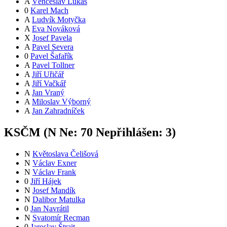
A
Věnceslav Lukáš
0
Karel Mach
A
Ludvík Motyčka
A
Eva Nováková
X
Josef Pavela
A
Pavel Severa
0
Pavel Šafařík
A
Pavel Tollner
A
Jiří Uřičář
A
Jiří Vačkář
A
Jan Vraný
A
Miloslav Výborný
A
Jan Zahradníček
KSČM (
N
Ne:
7
0
Nepřihlášen:
3
)
N
Květoslava Čelišová
N
Václav Exner
N
Václav Frank
0
Jiří Hájek
N
Josef Mandík
N
Dalibor Matulka
0
Jan Navrátil
N
Svatomír Recman
0
Jaroslav Štrait