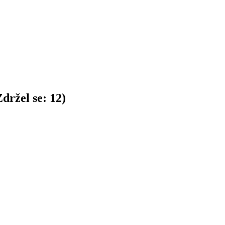
držel se:
12
)