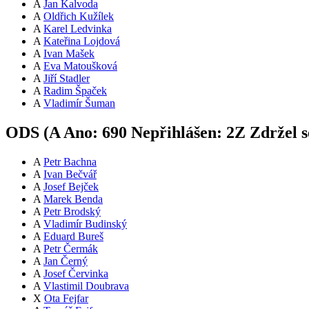
A
Jan Kalvoda
A
Oldřich Kužílek
A
Karel Ledvinka
A
Kateřina Lojdová
A
Ivan Mašek
A
Eva Matoušková
A
Jiří Stadler
A
Radim Špaček
A
Vladimír Šuman
ODS (
A
Ano:
69
0
Nepřihlášen:
2
Z
Zdržel s
A
Petr Bachna
A
Ivan Bečvář
A
Josef Bejček
A
Marek Benda
A
Petr Brodský
A
Vladimír Budinský
A
Eduard Bureš
A
Petr Čermák
A
Jan Černý
A
Josef Červinka
A
Vlastimil Doubrava
X
Ota Fejfar