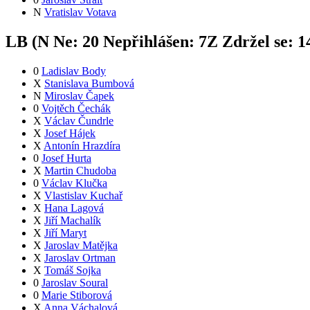
N
Vratislav Votava
LB (
N
Ne:
2
0
Nepřihlášen:
7
Z
Zdržel se:
1
0
Ladislav Body
X
Stanislava Bumbová
N
Miroslav Čapek
0
Vojtěch Čechák
X
Václav Čundrle
X
Josef Hájek
X
Antonín Hrazdíra
0
Josef Hurta
X
Martin Chudoba
0
Václav Klučka
X
Vlastislav Kuchař
X
Hana Lagová
X
Jiří Machalík
X
Jiří Maryt
X
Jaroslav Matějka
X
Jaroslav Ortman
X
Tomáš Sojka
0
Jaroslav Soural
0
Marie Stiborová
X
Anna Váchalová