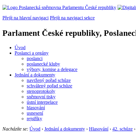
Přejít na hlavní navigaci
Přejít na navigaci sekce
Parlament České republiky, Poslane
Úvod
Poslanci a orgány
poslanci
poslanecké kluby
výbory, komise a delegace
Jednání a dokumenty
navržený pořad schůze
schválený pořad schůze
stenoprotokoly
sněmovní tisky
ústní interpelace
hlasování
usnesení
rejstříky
Nacházíte se:
Úvod
›
Jednání a dokumenty
›
Hlasování
›
42. schůze
›