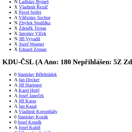
N
Ladislav Rymeš
X
Vladimír Řezáč
X
Pavel Seifer
A
Vítězslav Sochor
N
Zbyšek Stodůlka
X
Zdeněk Trojan
X
Jaroslav Vlček
N
Jiří Vyvadil
X
Jozef Wagner
X
Eduard Zeman
KDU-ČSL (
A
Ano:
18
0
Nepřihlášen:
5
Z
Zdr
0
Stanislav Bělehrádek
A
Jan Decker
A
Jiří Haringer
A
Karel Hrdý
A
Josef Janeček
A
Jiří Karas
A
Jan Kasal
A
Vladimír Koronthály
0
Stanislav Kozák
0
Josef Krupík
A
Josef Kubiš