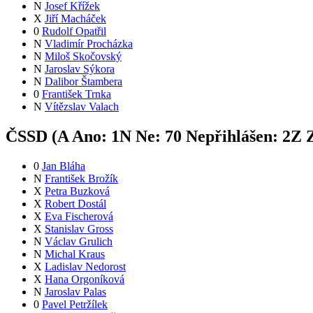
N
Josef Křížek
X
Jiří Macháček
0
Rudolf Opatřil
N
Vladimír Procházka
N
Miloš Skočovský
N
Jaroslav Sýkora
N
Dalibor Štambera
0
František Trnka
N
Vítězslav Valach
ČSSD (
A
Ano:
1
N
Ne:
7
0
Nepřihlášen:
2
Z
Z
0
Jan Bláha
N
František Brožík
X
Petra Buzková
X
Robert Dostál
X
Eva Fischerová
X
Stanislav Gross
N
Václav Grulich
N
Michal Kraus
X
Ladislav Nedorost
X
Hana Orgoníková
N
Jaroslav Palas
0
Pavel Petržílek