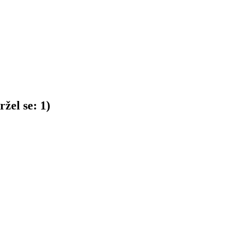
žel se:
1
)