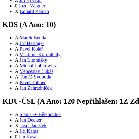
Z
Jiří Vyvadil
0
Jozef Wagner
X
Eduard Zeman
KDS (
A
Ano:
10
)
A
Marek Benda
A
Jiří Haringer
A
Pavel Kolář
A
Vladimír Koronthály
A
Jan Litomiský
A
Michal Lobkowicz
A
Věnceslav Lukáš
A
Tomáš Svoboda
A
Pavel Tollner
A
Jan Zahradníček
KDU-ČSL (
A
Ano:
12
0
Nepřihlášen:
1
Z
Zdr
A
Stanislav Bělehrádek
A
Jan Decker
X
Josef Janeček
A
Jiří Karas
0
Jan Kasal