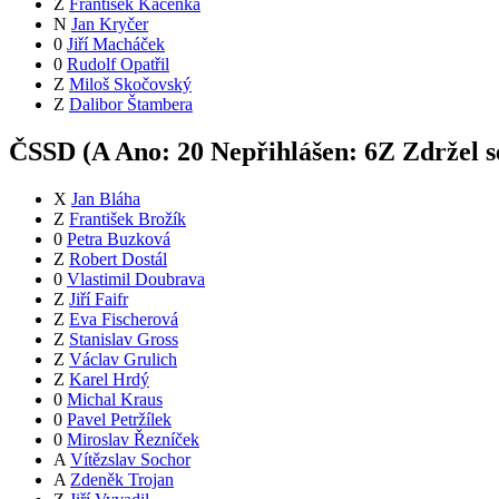
Z
František Kačenka
N
Jan Kryčer
0
Jiří Macháček
0
Rudolf Opatřil
Z
Miloš Skočovský
Z
Dalibor Štambera
ČSSD (
A
Ano:
2
0
Nepřihlášen:
6
Z
Zdržel s
X
Jan Bláha
Z
František Brožík
0
Petra Buzková
Z
Robert Dostál
0
Vlastimil Doubrava
Z
Jiří Faifr
Z
Eva Fischerová
Z
Stanislav Gross
Z
Václav Grulich
Z
Karel Hrdý
0
Michal Kraus
0
Pavel Petržílek
0
Miroslav Řezníček
A
Vítězslav Sochor
A
Zdeněk Trojan