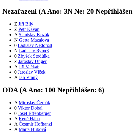
Nezařazení (
A
Ano:
3
N
Ne:
2
0
Nepřihlášen
Z
Jiří Bílý
Z
Petr Kavan
A
Stanislav Kozák
N
Gerta Mazalová
0
Ladislav Nedorost
N
Ladislav Rymeš
0
Zbyšek Stodůlka
Z
Jaroslav Unger
A
Jiří Vačkář
0
Jaroslav Vlček
A
Jan Vraný
ODA (
A
Ano:
10
0
Nepřihlášen:
6
)
A
Miroslav Čerbák
0
Viktor Dobal
0
Josef Effenberger
A
René Hába
A
Čestmír Hofhanzl
A
Marta Hubová