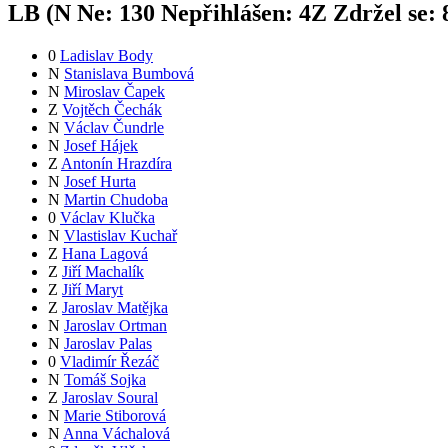
LB (
N
Ne:
13
0
Nepřihlášen:
4
Z
Zdržel se:
0
Ladislav Body
N
Stanislava Bumbová
N
Miroslav Čapek
Z
Vojtěch Čechák
N
Václav Čundrle
N
Josef Hájek
Z
Antonín Hrazdíra
N
Josef Hurta
N
Martin Chudoba
0
Václav Klučka
N
Vlastislav Kuchař
Z
Hana Lagová
Z
Jiří Machalík
Z
Jiří Maryt
Z
Jaroslav Matějka
N
Jaroslav Ortman
N
Jaroslav Palas
0
Vladimír Řezáč
N
Tomáš Sojka
Z
Jaroslav Soural
N
Marie Stiborová
N
Anna Váchalová