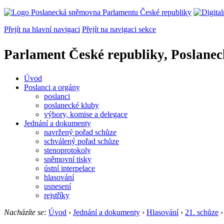
Přejít na hlavní navigaci
Přejít na navigaci sekce
Parlament České republiky, Poslane
Úvod
Poslanci a orgány
poslanci
poslanecké kluby
výbory, komise a delegace
Jednání a dokumenty
navržený pořad schůze
schválený pořad schůze
stenoprotokoly
sněmovní tisky
ústní interpelace
hlasování
usnesení
rejstříky
Nacházíte se:
Úvod
›
Jednání a dokumenty
›
Hlasování
›
21. schůze
›