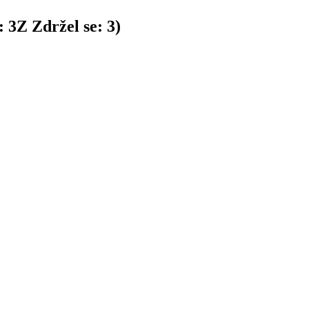
:
3
Z
Zdržel se:
3
)