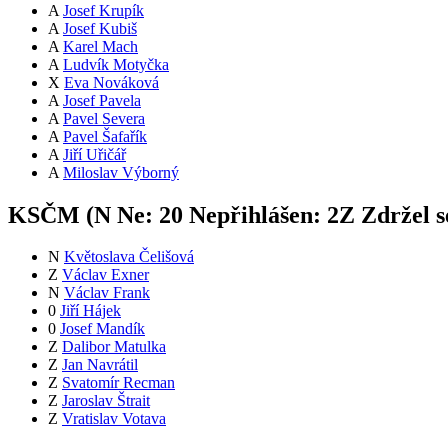
A
Josef Krupík
A
Josef Kubiš
A
Karel Mach
A
Ludvík Motyčka
X
Eva Nováková
A
Josef Pavela
A
Pavel Severa
A
Pavel Šafařík
A
Jiří Uřičář
A
Miloslav Výborný
KSČM (
N
Ne:
2
0
Nepřihlášen:
2
Z
Zdržel s
N
Květoslava Čelišová
Z
Václav Exner
N
Václav Frank
0
Jiří Hájek
0
Josef Mandík
Z
Dalibor Matulka
Z
Jan Navrátil
Z
Svatomír Recman
Z
Jaroslav Štrait
Z
Vratislav Votava