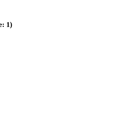
e:
1
)