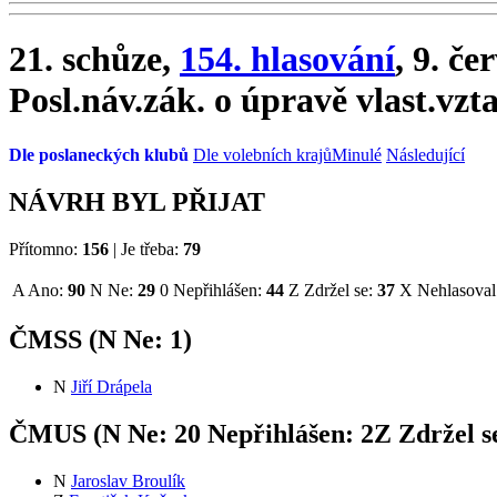
21. schůze,
154. hlasování
, 9. č
Posl.náv.zák. o úpravě vlast.vz
Dle poslaneckých klubů
Dle volebních krajů
Minulé
Následující
NÁVRH BYL PŘIJAT
Přítomno:
156
|
Je třeba:
79
A
Ano:
90
N
Ne:
29
0
Nepřihlášen:
44
Z
Zdržel se:
37
X
Nehlasoval
ČMSS (
N
Ne:
1
)
N
Jiří Drápela
ČMUS (
N
Ne:
2
0
Nepřihlášen:
2
Z
Zdržel s
N
Jaroslav Broulík