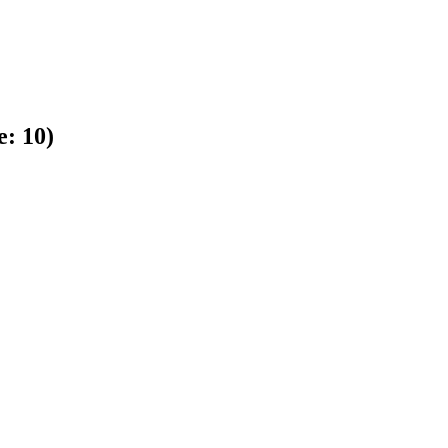
e:
10
)