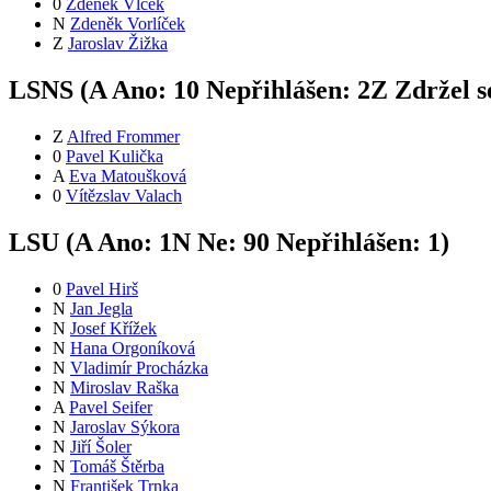
0
Zdeněk Vlček
N
Zdeněk Vorlíček
Z
Jaroslav Žižka
LSNS (
A
Ano:
1
0
Nepřihlášen:
2
Z
Zdržel s
Z
Alfred Frommer
0
Pavel Kulička
A
Eva Matoušková
0
Vítězslav Valach
LSU (
A
Ano:
1
N
Ne:
9
0
Nepřihlášen:
1
)
0
Pavel Hirš
N
Jan Jegla
N
Josef Křížek
N
Hana Orgoníková
N
Vladimír Procházka
N
Miroslav Raška
A
Pavel Seifer
N
Jaroslav Sýkora
N
Jiří Šoler
N
Tomáš Štěrba
N
František Trnka