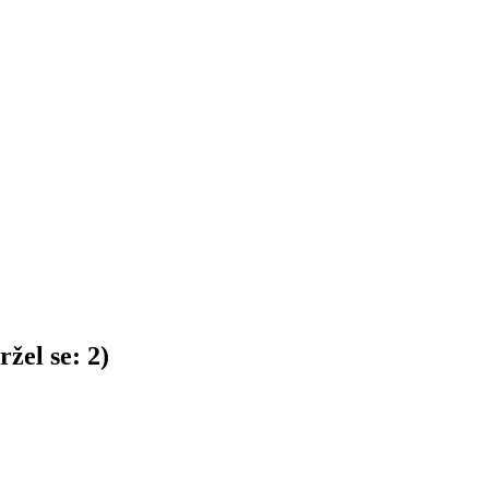
žel se:
2
)