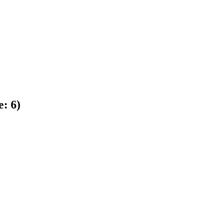
e:
6
)