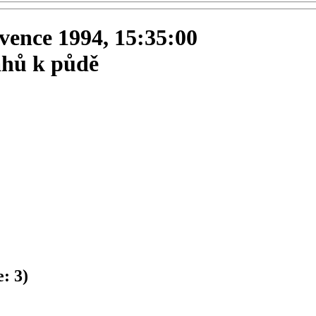
ervence 1994, 15:35:00
tahů k půdě
e:
3
)