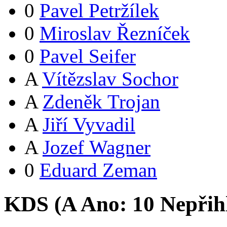
0
Pavel Petržílek
0
Miroslav Řezníček
0
Pavel Seifer
A
Vítězslav Sochor
A
Zdeněk Trojan
A
Jiří Vyvadil
A
Jozef Wagner
0
Eduard Zeman
KDS (
A
Ano:
1
0
Nepřih