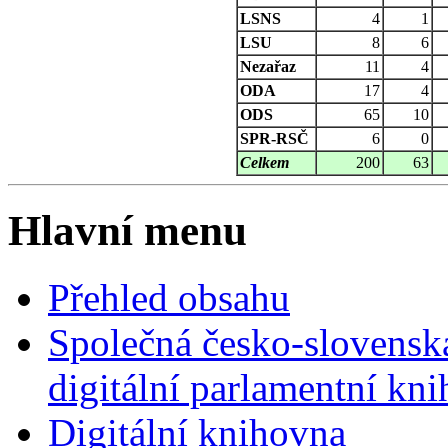
LSNS
4
1
LSU
8
6
Nezařaz
11
4
ODA
17
4
ODS
65
10
SPR-RSČ
6
0
Celkem
200
63
Hlavní menu
Přehled obsahu
Společná česko-slovensk
digitální parlamentní kn
Digitální knihovna