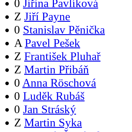
0
Jiřina Pavlíková
Z
Jiří Payne
0
Stanislav Pěnička
A
Pavel Pešek
Z
František Pluhař
Z
Martin Přibáň
0
Anna Röschová
0
Luděk Rubáš
0
Jan Stráský
Z
Martin Syka