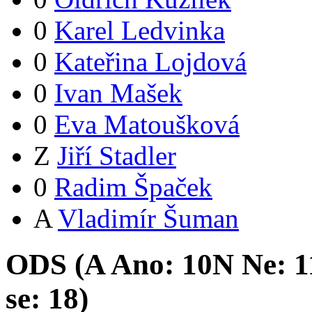
0
Karel Ledvinka
0
Kateřina Lojdová
0
Ivan Mašek
0
Eva Matoušková
Z
Jiří Stadler
0
Radim Špaček
A
Vladimír Šuman
ODS (
A
Ano:
10
N
Ne:
1
se:
18
)