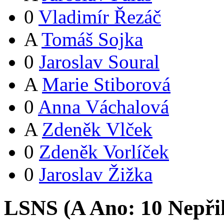
0
Vladimír Řezáč
A
Tomáš Sojka
0
Jaroslav Soural
A
Marie Stiborová
0
Anna Váchalová
A
Zdeněk Vlček
0
Zdeněk Vorlíček
0
Jaroslav Žižka
LSNS (
A
Ano:
1
0
Nepři