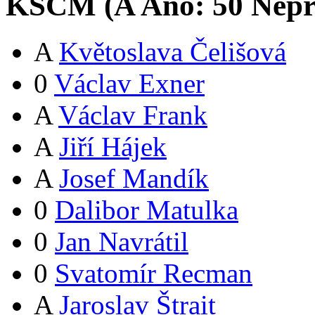
KSČM (
A
Ano:
5
0
Nepř
A
Květoslava Čelišová
0
Václav Exner
A
Václav Frank
A
Jiří Hájek
A
Josef Mandík
0
Dalibor Matulka
0
Jan Navrátil
0
Svatomír Recman
A
Jaroslav Štrait