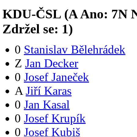
KDU-ČSL (
A
Ano:
7
N
N
Zdržel se:
1
)
0
Stanislav Bělehrádek
Z
Jan Decker
0
Josef Janeček
A
Jiří Karas
0
Jan Kasal
0
Josef Krupík
0
Josef Kubiš