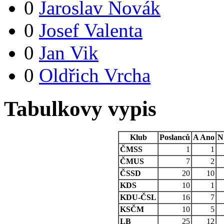
0
Jaroslav Novák
0
Josef Valenta
0
Jan Vik
0
Oldřich Vrcha
Tabulkovy vypis
Klub
Poslanců
A
Ano
N
ČMSS
1
1
ČMUS
7
2
ČSSD
20
10
KDS
10
1
KDU-ČSL
16
7
KSČM
10
5
LB
25
12