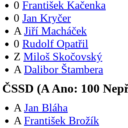
0
František Kačenka
0
Jan Kryčer
A
Jiří Macháček
0
Rudolf Opatřil
Z
Miloš Skočovský
A
Dalibor Štambera
ČSSD (
A
Ano:
10
0
Nepř
A
Jan Bláha
A
František Brožík