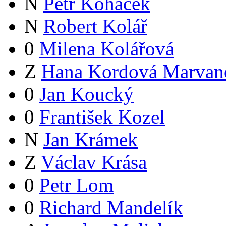
N
Petr Koháček
N
Robert Kolář
0
Milena Kolářová
Z
Hana Kordová Marvan
0
Jan Koucký
0
František Kozel
N
Jan Krámek
Z
Václav Krása
0
Petr Lom
0
Richard Mandelík