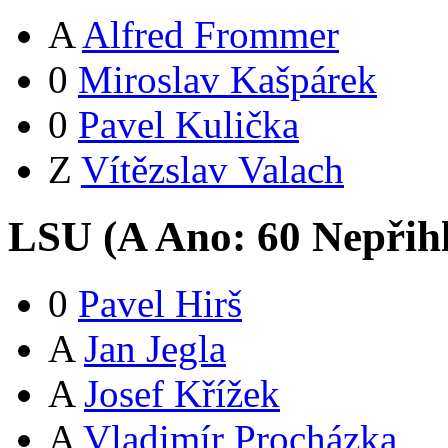
A
Alfred Frommer
0
Miroslav Kašpárek
0
Pavel Kulička
Z
Vítězslav Valach
LSU (
A
Ano:
6
0
Nepřih
0
Pavel Hirš
A
Jan Jegla
A
Josef Křížek
A
Vladimír Procházka