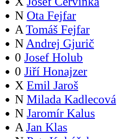
X
Josef Červinka
N
Ota Fejfar
A
Tomáš Fejfar
N
Andrej Gjurič
0
Josef Holub
0
Jiří Honajzer
X
Emil Jaroš
N
Milada Kadlecová
N
Jaromír Kalus
A
Jan Klas