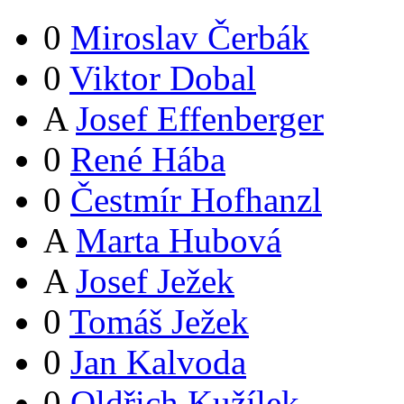
0
Miroslav Čerbák
0
Viktor Dobal
A
Josef Effenberger
0
René Hába
0
Čestmír Hofhanzl
A
Marta Hubová
A
Josef Ježek
0
Tomáš Ježek
0
Jan Kalvoda
0
Oldřich Kužílek