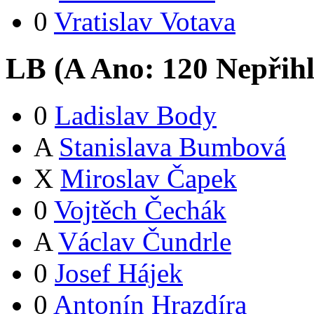
0
Vratislav Votava
LB (
A
Ano:
12
0
Nepřih
0
Ladislav Body
A
Stanislava Bumbová
X
Miroslav Čapek
0
Vojtěch Čechák
A
Václav Čundrle
0
Josef Hájek
0
Antonín Hrazdíra