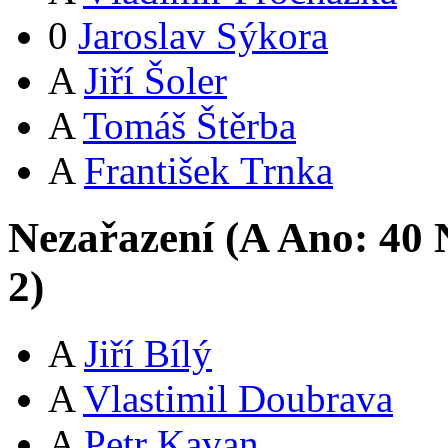
0
Jaroslav Sýkora
A
Jiří Šoler
A
Tomáš Štěrba
A
František Trnka
Nezařazení (
A
Ano:
4
0
N
2
)
A
Jiří Bílý
A
Vlastimil Doubrava
A
Petr Kavan