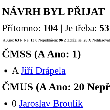
NÁVRH BYL PŘIJAT
Přítomno:
104
|
Je třeba:
53
A
Ano:
63
N
Ne:
13
0
Nepřihlášen:
96
Z
Zdržel se:
28
X
Nehlasoval
ČMSS (
A
Ano:
1
)
A
Jiří Drápela
ČMUS (
A
Ano:
2
0
Nepř
0
Jaroslav Broulík