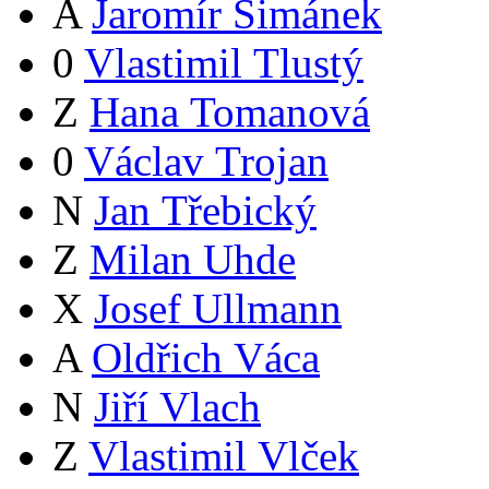
A
Jaromír Šimánek
0
Vlastimil Tlustý
Z
Hana Tomanová
0
Václav Trojan
N
Jan Třebický
Z
Milan Uhde
X
Josef Ullmann
A
Oldřich Váca
N
Jiří Vlach
Z
Vlastimil Vlček