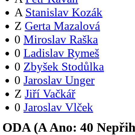
A
Stanislav Kozák
Z
Gerta Mazalová
0
Miroslav Raška
0
Ladislav Rymeš
0
Zbyšek Stodůlka
0
Jaroslav Unger
Z
Jiří Vačkář
0
Jaroslav Vlček
ODA (
A
Ano:
4
0
Nepřih