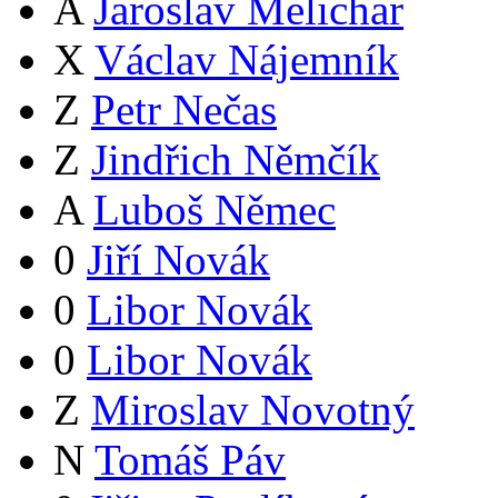
A
Jaroslav Melichar
X
Václav Nájemník
Z
Petr Nečas
Z
Jindřich Němčík
A
Luboš Němec
0
Jiří Novák
0
Libor Novák
0
Libor Novák
Z
Miroslav Novotný
N
Tomáš Páv