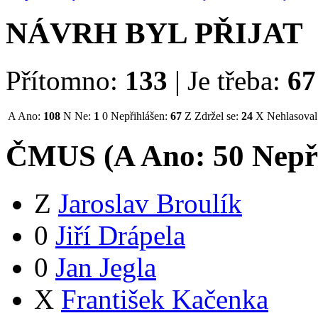
NÁVRH BYL PŘIJAT
Přítomno:
133
|
Je třeba:
67
A
Ano:
108
N
Ne:
1
0
Nepřihlášen:
67
Z
Zdržel se:
24
X
Nehlasoval
ČMUS (
A
Ano:
5
0
Nepř
Z
Jaroslav Broulík
0
Jiří Drápela
0
Jan Jegla
X
František Kačenka