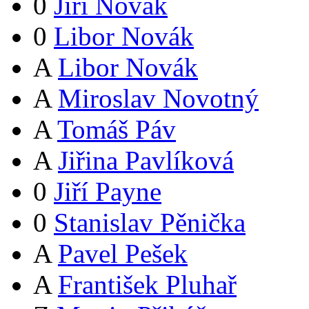
0
Jiří Novák
0
Libor Novák
A
Libor Novák
A
Miroslav Novotný
A
Tomáš Páv
A
Jiřina Pavlíková
0
Jiří Payne
0
Stanislav Pěnička
A
Pavel Pešek
A
František Pluhař