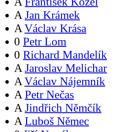
A
František Kozel
A
Jan Krámek
A
Václav Krása
0
Petr Lom
0
Richard Mandelík
A
Jaroslav Melichar
A
Václav Nájemník
A
Petr Nečas
A
Jindřich Němčík
A
Luboš Němec