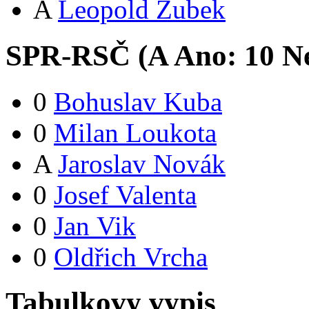
A
Leopold Zubek
SPR-RSČ (
A
Ano:
1
0
Ne
0
Bohuslav Kuba
0
Milan Loukota
A
Jaroslav Novák
0
Josef Valenta
0
Jan Vik
0
Oldřich Vrcha
Tabulkovy vypis