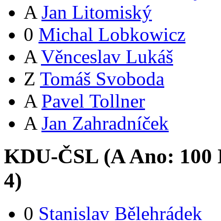
A
Jan Litomiský
0
Michal Lobkowicz
A
Věnceslav Lukáš
Z
Tomáš Svoboda
A
Pavel Tollner
A
Jan Zahradníček
KDU-ČSL (
A
Ano:
10
0
4
)
0
Stanislav Bělehrádek