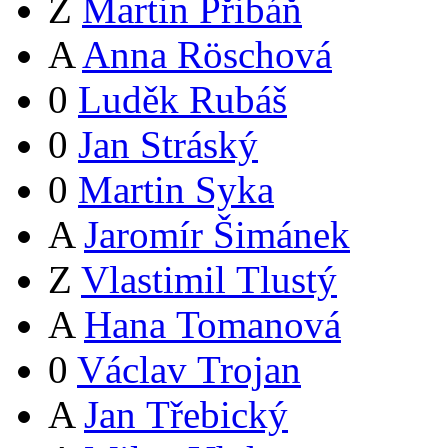
Z
Martin Přibáň
A
Anna Röschová
0
Luděk Rubáš
0
Jan Stráský
0
Martin Syka
A
Jaromír Šimánek
Z
Vlastimil Tlustý
A
Hana Tomanová
0
Václav Trojan
A
Jan Třebický