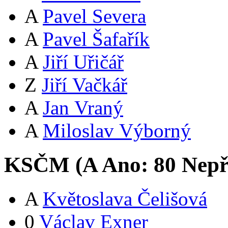
A
Pavel Severa
A
Pavel Šafařík
A
Jiří Uřičář
Z
Jiří Vačkář
A
Jan Vraný
A
Miloslav Výborný
KSČM (
A
Ano:
8
0
Nepř
A
Květoslava Čelišová
0
Václav Exner