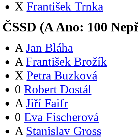
X
František Trnka
ČSSD (
A
Ano:
10
0
Nepř
A
Jan Bláha
A
František Brožík
X
Petra Buzková
0
Robert Dostál
A
Jiří Faifr
0
Eva Fischerová
A
Stanislav Gross