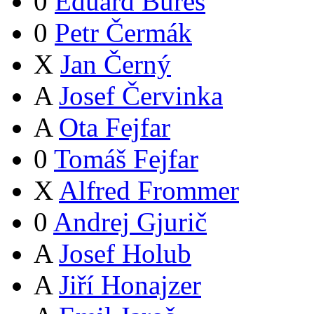
0
Eduard Bureš
0
Petr Čermák
X
Jan Černý
A
Josef Červinka
A
Ota Fejfar
0
Tomáš Fejfar
X
Alfred Frommer
0
Andrej Gjurič
A
Josef Holub
A
Jiří Honajzer