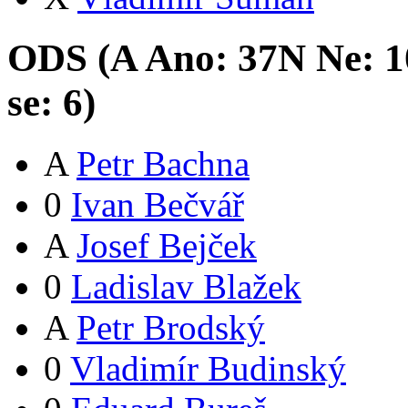
ODS (
A
Ano:
37
N
Ne:
1
se:
6
)
A
Petr Bachna
0
Ivan Bečvář
A
Josef Bejček
0
Ladislav Blažek
A
Petr Brodský
0
Vladimír Budinský