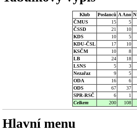
Klub
Poslanců
A
Ano
N
ČMUS
15
5
ČSSD
21
10
KDS
10
5
KDU-ČSL
17
10
KSČM
10
8
LB
24
18
LSNS
5
3
Nezařaz
9
5
ODA
16
6
ODS
67
37
SPR-RSČ
6
1
Celkem
200
108
Hlavní menu