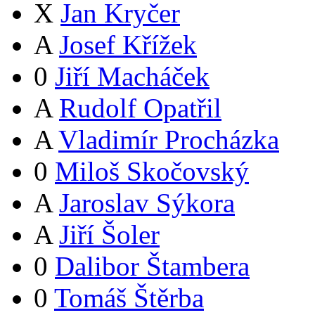
X
Jan Kryčer
A
Josef Křížek
0
Jiří Macháček
A
Rudolf Opatřil
A
Vladimír Procházka
0
Miloš Skočovský
A
Jaroslav Sýkora
A
Jiří Šoler
0
Dalibor Štambera
0
Tomáš Štěrba