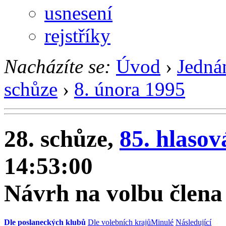
usnesení
rejstříky
Nacházíte se:
Úvod
›
Jedná
schůze
›
8. února 1995
28. schůze,
85. hlasov
14:53:00
Návrh na volbu člen
Dle poslaneckých klubů
Dle volebních krajů
Minulé
Následující