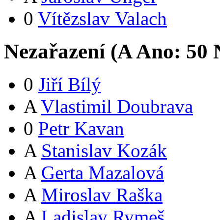
0
Vítězslav Valach
Nezařazení (
A
Ano:
5
0
N
0
Jiří Bílý
A
Vlastimil Doubrava
0
Petr Kavan
A
Stanislav Kozák
A
Gerta Mazalová
A
Miroslav Raška
A
Ladislav Rymeš