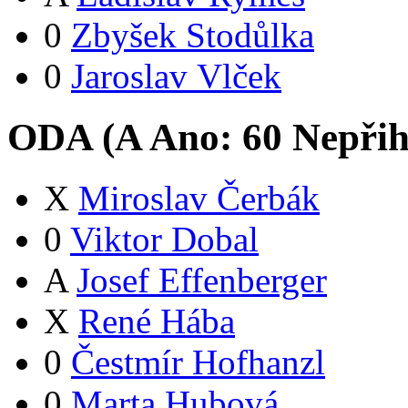
0
Zbyšek Stodůlka
0
Jaroslav Vlček
ODA (
A
Ano:
6
0
Nepřih
X
Miroslav Čerbák
0
Viktor Dobal
A
Josef Effenberger
X
René Hába
0
Čestmír Hofhanzl
0
Marta Hubová