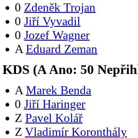
0
Zdeněk Trojan
0
Jiří Vyvadil
0
Jozef Wagner
A
Eduard Zeman
KDS (
A
Ano:
5
0
Nepřih
A
Marek Benda
0
Jiří Haringer
Z
Pavel Kolář
Z
Vladimír Koronthály