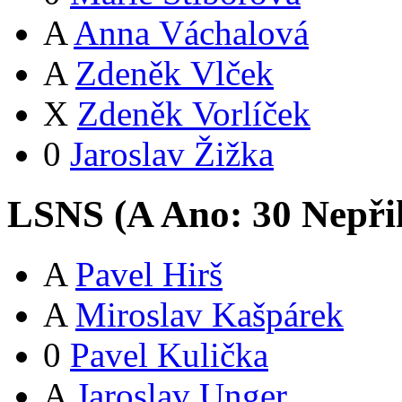
A
Anna Váchalová
A
Zdeněk Vlček
X
Zdeněk Vorlíček
0
Jaroslav Žižka
LSNS (
A
Ano:
3
0
Nepři
A
Pavel Hirš
A
Miroslav Kašpárek
0
Pavel Kulička
A
Jaroslav Unger