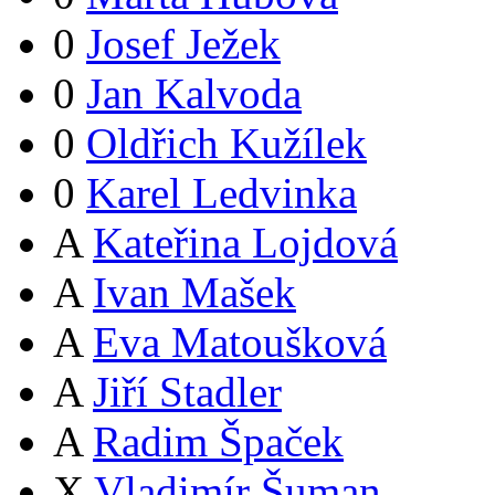
0
Josef Ježek
0
Jan Kalvoda
0
Oldřich Kužílek
0
Karel Ledvinka
A
Kateřina Lojdová
A
Ivan Mašek
A
Eva Matoušková
A
Jiří Stadler
A
Radim Špaček
X
Vladimír Šuman