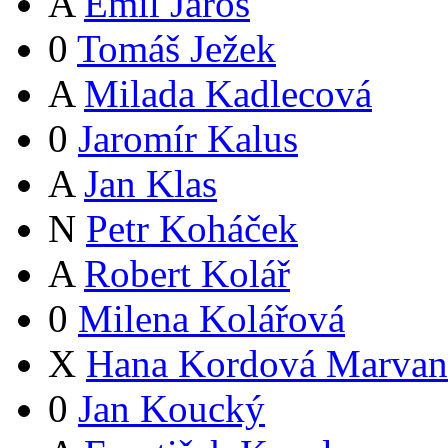
A
Emil Jaroš
0
Tomáš Ježek
A
Milada Kadlecová
0
Jaromír Kalus
A
Jan Klas
N
Petr Koháček
A
Robert Kolář
0
Milena Kolářová
X
Hana Kordová Marvan
0
Jan Koucký