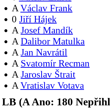
A
Václav Frank
0
Jiří Hájek
A
Josef Mandík
A
Dalibor Matulka
A
Jan Navrátil
A
Svatomír Recman
A
Jaroslav Štrait
A
Vratislav Votava
LB (
A
Ano:
18
0
Nepřih