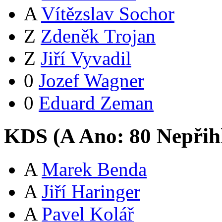
A
Vítězslav Sochor
Z
Zdeněk Trojan
Z
Jiří Vyvadil
0
Jozef Wagner
0
Eduard Zeman
KDS (
A
Ano:
8
0
Nepřih
A
Marek Benda
A
Jiří Haringer
A
Pavel Kolář