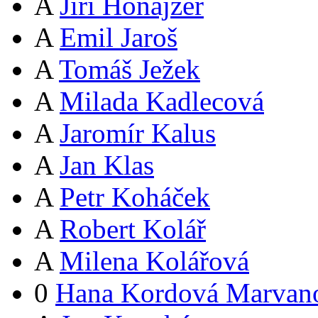
A
Jiří Honajzer
A
Emil Jaroš
A
Tomáš Ježek
A
Milada Kadlecová
A
Jaromír Kalus
A
Jan Klas
A
Petr Koháček
A
Robert Kolář
A
Milena Kolářová
0
Hana Kordová Marvan