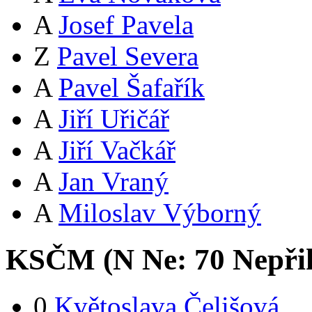
A
Josef Pavela
Z
Pavel Severa
A
Pavel Šafařík
A
Jiří Uřičář
A
Jiří Vačkář
A
Jan Vraný
A
Miloslav Výborný
KSČM (
N
Ne:
7
0
Nepři
0
Květoslava Čelišová