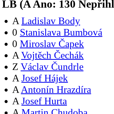
LB (
A
Ano:
13
0
Nepřih
A
Ladislav Body
0
Stanislava Bumbová
0
Miroslav Čapek
A
Vojtěch Čechák
Z
Václav Čundrle
A
Josef Hájek
A
Antonín Hrazdíra
A
Josef Hurta
A
Martin Chudoba