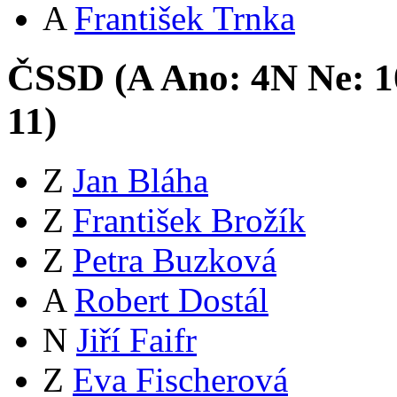
A
František Trnka
ČSSD (
A
Ano:
4
N
Ne:
1
11
)
Z
Jan Bláha
Z
František Brožík
Z
Petra Buzková
A
Robert Dostál
N
Jiří Faifr
Z
Eva Fischerová