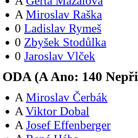
A
Gerta Mazalová
A
Miroslav Raška
0
Ladislav Rymeš
0
Zbyšek Stodůlka
0
Jaroslav Vlček
ODA (
A
Ano:
14
0
Nepři
A
Miroslav Čerbák
A
Viktor Dobal
A
Josef Effenberger