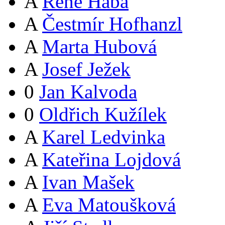
A
René Hába
A
Čestmír Hofhanzl
A
Marta Hubová
A
Josef Ježek
0
Jan Kalvoda
0
Oldřich Kužílek
A
Karel Ledvinka
A
Kateřina Lojdová
A
Ivan Mašek
A
Eva Matoušková