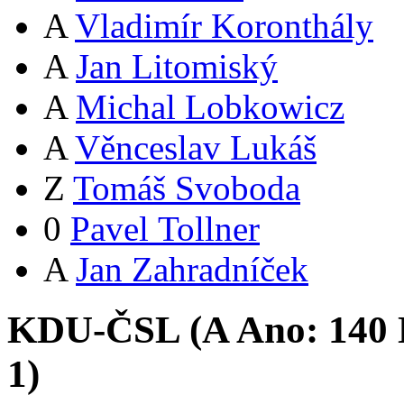
A
Vladimír Koronthály
A
Jan Litomiský
A
Michal Lobkowicz
A
Věnceslav Lukáš
Z
Tomáš Svoboda
0
Pavel Tollner
A
Jan Zahradníček
KDU-ČSL (
A
Ano:
14
0
1
)