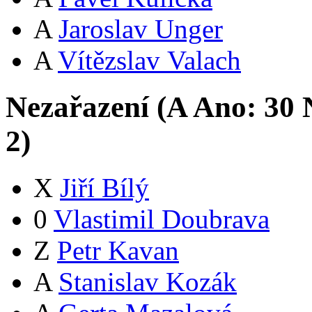
A
Jaroslav Unger
A
Vítězslav Valach
Nezařazení (
A
Ano:
3
0
N
2
)
X
Jiří Bílý
0
Vlastimil Doubrava
Z
Petr Kavan
A
Stanislav Kozák