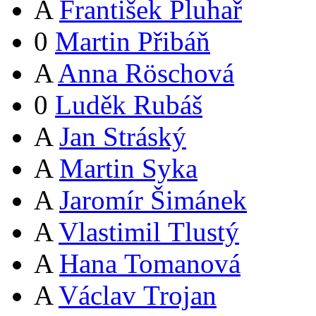
A
František Pluhař
0
Martin Přibáň
A
Anna Röschová
0
Luděk Rubáš
A
Jan Stráský
A
Martin Syka
A
Jaromír Šimánek
A
Vlastimil Tlustý
A
Hana Tomanová
A
Václav Trojan