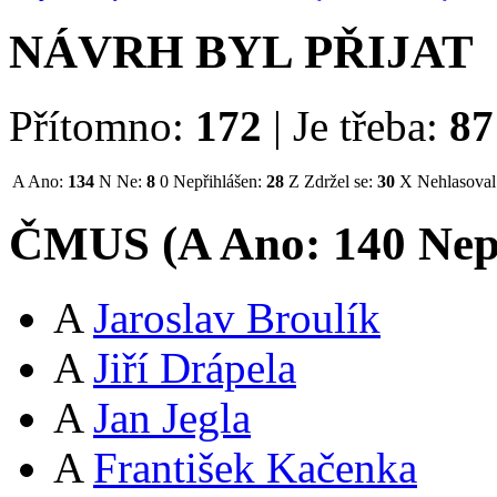
NÁVRH BYL PŘIJAT
Přítomno:
172
|
Je třeba:
87
A
Ano:
134
N
Ne:
8
0
Nepřihlášen:
28
Z
Zdržel se:
30
X
Nehlasoval
ČMUS (
A
Ano:
14
0
Nep
A
Jaroslav Broulík
A
Jiří Drápela
A
Jan Jegla
A
František Kačenka