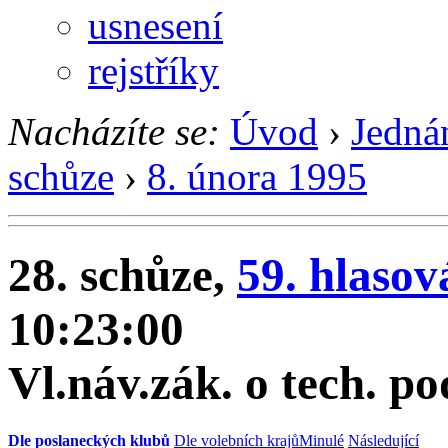
usnesení
rejstříky
Nacházíte se:
Úvod
›
Jedná
schůze
›
8. února 1995
28. schůze,
59. hlasov
10:23:00
Vl.náv.zák. o tech. po
Dle poslaneckých klubů
Dle volebních krajů
Minulé
Následující