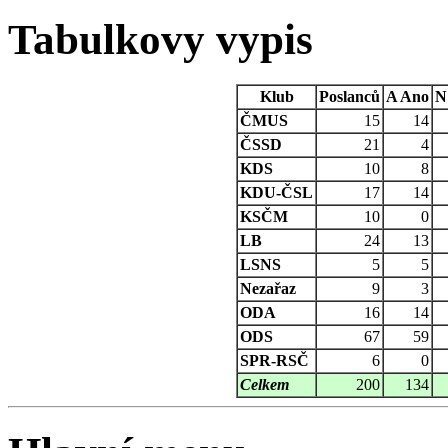
Tabulkovy vypis
Klub
Poslanců
A
Ano
N
ČMUS
15
14
ČSSD
21
4
KDS
10
8
KDU-ČSL
17
14
KSČM
10
0
LB
24
13
LSNS
5
5
Nezařaz
9
3
ODA
16
14
ODS
67
59
SPR-RSČ
6
0
Celkem
200
134