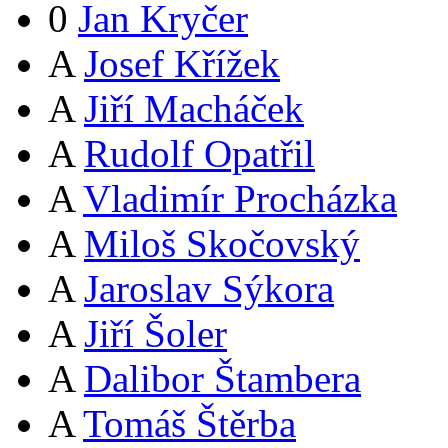
0
Jan Kryčer
A
Josef Křížek
A
Jiří Macháček
A
Rudolf Opatřil
A
Vladimír Procházka
A
Miloš Skočovský
A
Jaroslav Sýkora
A
Jiří Šoler
A
Dalibor Štambera
A
Tomáš Štěrba