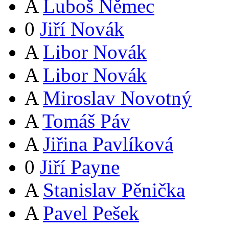
A
Luboš Němec
0
Jiří Novák
A
Libor Novák
A
Libor Novák
A
Miroslav Novotný
A
Tomáš Páv
A
Jiřina Pavlíková
0
Jiří Payne
A
Stanislav Pěnička
A
Pavel Pešek