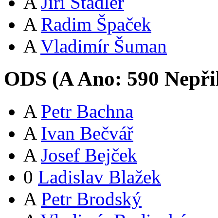
A
Jiří Stadler
A
Radim Špaček
A
Vladimír Šuman
ODS (
A
Ano:
59
0
Nepři
A
Petr Bachna
A
Ivan Bečvář
A
Josef Bejček
0
Ladislav Blažek
A
Petr Brodský