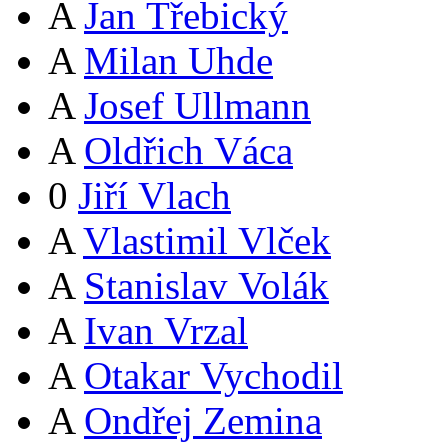
A
Jan Třebický
A
Milan Uhde
A
Josef Ullmann
A
Oldřich Váca
0
Jiří Vlach
A
Vlastimil Vlček
A
Stanislav Volák
A
Ivan Vrzal
A
Otakar Vychodil
A
Ondřej Zemina