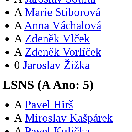
A
Marie Stiborová
A
Anna Váchalová
A
Zdeněk Vlček
A
Zdeněk Vorlíček
0
Jaroslav Žižka
LSNS (
A
Ano:
5
)
A
Pavel Hirš
A
Miroslav Kašpárek
A
Pavel Kulička