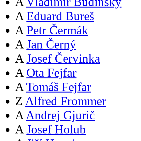
A
Vladimír Budinský
A
Eduard Bureš
A
Petr Čermák
A
Jan Černý
A
Josef Červinka
A
Ota Fejfar
A
Tomáš Fejfar
Z
Alfred Frommer
A
Andrej Gjurič
A
Josef Holub