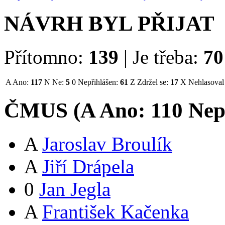
NÁVRH BYL PŘIJAT
Přítomno:
139
|
Je třeba:
70
A
Ano:
117
N
Ne:
5
0
Nepřihlášen:
61
Z
Zdržel se:
17
X
Nehlasoval
ČMUS (
A
Ano:
11
0
Nep
A
Jaroslav Broulík
A
Jiří Drápela
0
Jan Jegla
A
František Kačenka