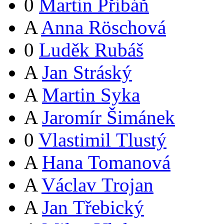
0
Martin Přibáň
A
Anna Röschová
0
Luděk Rubáš
A
Jan Stráský
A
Martin Syka
A
Jaromír Šimánek
0
Vlastimil Tlustý
A
Hana Tomanová
A
Václav Trojan
A
Jan Třebický