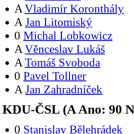
A
Vladimír Koronthály
A
Jan Litomiský
0
Michal Lobkowicz
A
Věnceslav Lukáš
A
Tomáš Svoboda
0
Pavel Tollner
A
Jan Zahradníček
KDU-ČSL (
A
Ano:
9
0
N
0
Stanislav Bělehrádek