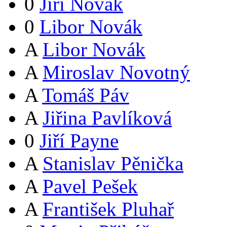
0
Jiří Novák
0
Libor Novák
A
Libor Novák
A
Miroslav Novotný
A
Tomáš Páv
A
Jiřina Pavlíková
0
Jiří Payne
A
Stanislav Pěnička
A
Pavel Pešek
A
František Pluhař