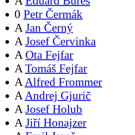
A
Eduard Bureš
0
Petr Čermák
A
Jan Černý
A
Josef Červinka
A
Ota Fejfar
A
Tomáš Fejfar
A
Alfred Frommer
A
Andrej Gjurič
A
Josef Holub
A
Jiří Honajzer