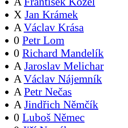
A
František Kozel
X
Jan Krámek
A
Václav Krása
0
Petr Lom
0
Richard Mandelík
A
Jaroslav Melichar
A
Václav Nájemník
A
Petr Nečas
A
Jindřich Němčík
0
Luboš Němec