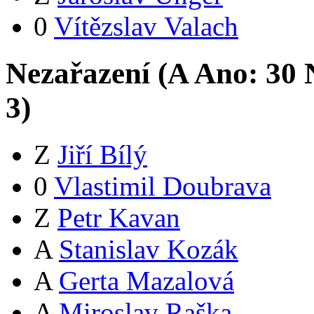
0
Vítězslav Valach
Nezařazení (
A
Ano:
3
0
N
3
)
Z
Jiří Bílý
0
Vlastimil Doubrava
Z
Petr Kavan
A
Stanislav Kozák
A
Gerta Mazalová
A
Miroslav Raška