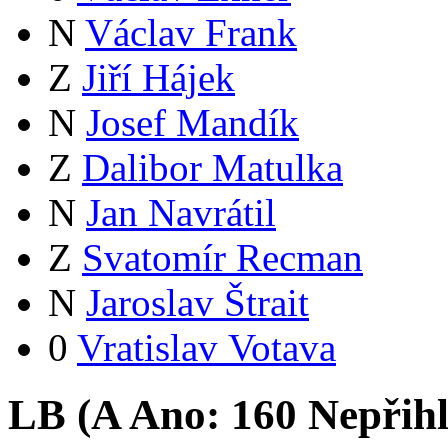
N
Václav Frank
Z
Jiří Hájek
N
Josef Mandík
Z
Dalibor Matulka
N
Jan Navrátil
Z
Svatomír Recman
N
Jaroslav Štrait
0
Vratislav Votava
LB (
A
Ano:
16
0
Nepřih