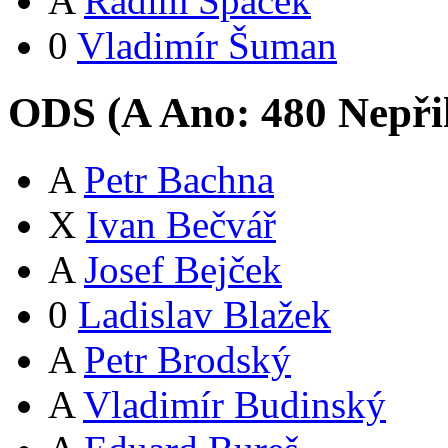
A
Radim Špaček
0
Vladimír Šuman
ODS (
A
Ano:
48
0
Nepři
A
Petr Bachna
X
Ivan Bečvář
A
Josef Bejček
0
Ladislav Blažek
A
Petr Brodský
A
Vladimír Budinský