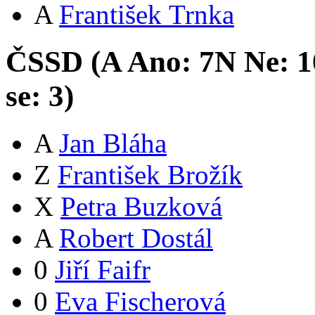
A
František Trnka
ČSSD (
A
Ano:
7
N
Ne:
1
se:
3
)
A
Jan Bláha
Z
František Brožík
X
Petra Buzková
A
Robert Dostál
0
Jiří Faifr
0
Eva Fischerová