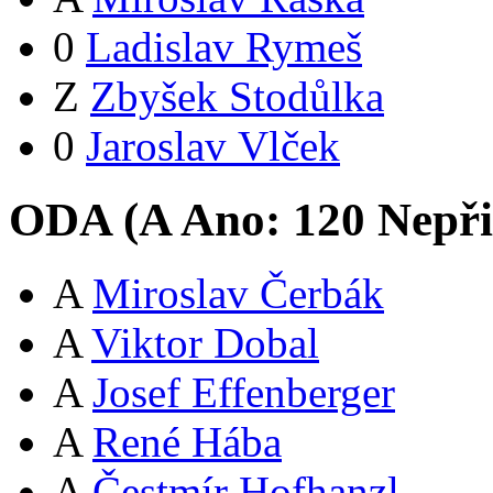
0
Ladislav Rymeš
Z
Zbyšek Stodůlka
0
Jaroslav Vlček
ODA (
A
Ano:
12
0
Nepři
A
Miroslav Čerbák
A
Viktor Dobal
A
Josef Effenberger
A
René Hába
A
Čestmír Hofhanzl