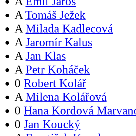
A
Emil Jaroš
A
Tomáš Ježek
A
Milada Kadlecová
A
Jaromír Kalus
A
Jan Klas
A
Petr Koháček
0
Robert Kolář
A
Milena Kolářová
0
Hana Kordová Marvan
0
Jan Koucký