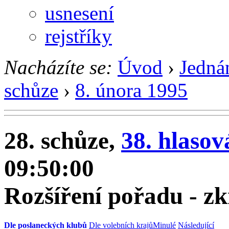
usnesení
rejstříky
Nacházíte se:
Úvod
›
Jedná
schůze
›
8. února 1995
28. schůze,
38. hlasov
09:50:00
Rozšíření pořadu - zk
Dle poslaneckých klubů
Dle volebních krajů
Minulé
Následující