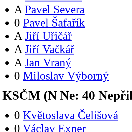
A
Pavel Severa
0
Pavel Šafařík
A
Jiří Uřičář
A
Jiří Vačkář
A
Jan Vraný
0
Miloslav Výborný
KSČM (
N
Ne:
4
0
Nepři
0
Květoslava Čelišová
0
Václav Exner