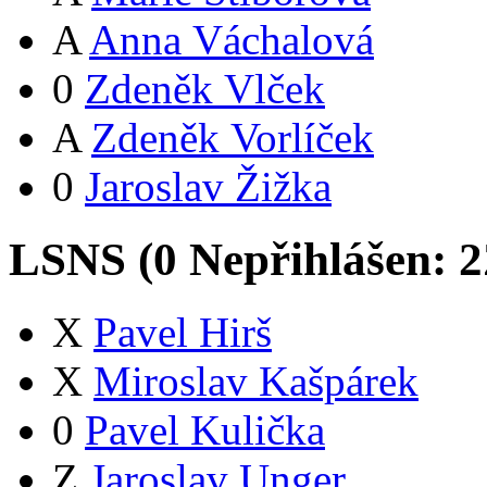
A
Anna Váchalová
0
Zdeněk Vlček
A
Zdeněk Vorlíček
0
Jaroslav Žižka
LSNS (
0
Nepřihlášen:
2
X
Pavel Hirš
X
Miroslav Kašpárek
0
Pavel Kulička
Z
Jaroslav Unger