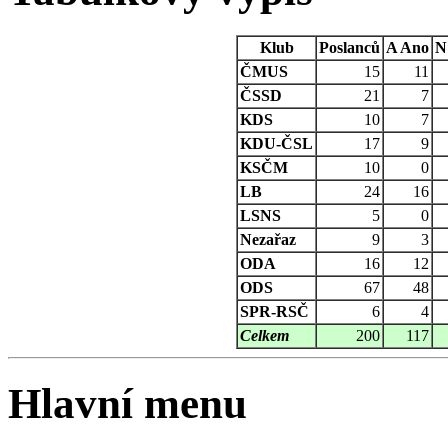
Klub
Poslanců
A
Ano
N
ČMUS
15
11
ČSSD
21
7
KDS
10
7
KDU-ČSL
17
9
KSČM
10
0
LB
24
16
LSNS
5
0
Nezařaz
9
3
ODA
16
12
ODS
67
48
SPR-RSČ
6
4
Celkem
200
117
Hlavní menu