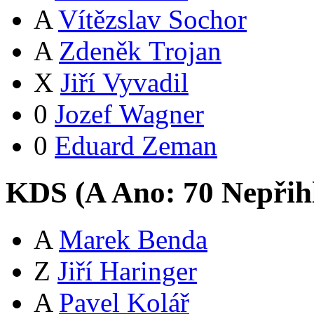
A
Vítězslav Sochor
A
Zdeněk Trojan
X
Jiří Vyvadil
0
Jozef Wagner
0
Eduard Zeman
KDS (
A
Ano:
7
0
Nepřih
A
Marek Benda
Z
Jiří Haringer
A
Pavel Kolář