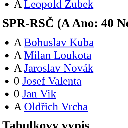
A
Leopold Zubek
SPR-RSČ (
A
Ano:
4
0
Ne
A
Bohuslav Kuba
A
Milan Loukota
A
Jaroslav Novák
0
Josef Valenta
0
Jan Vik
A
Oldřich Vrcha
Tabulkovy vypis