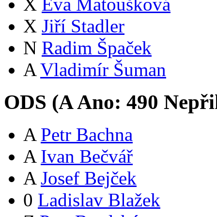
X
Eva Matoušková
X
Jiří Stadler
N
Radim Špaček
A
Vladimír Šuman
ODS (
A
Ano:
49
0
Nepři
A
Petr Bachna
A
Ivan Bečvář
A
Josef Bejček
0
Ladislav Blažek