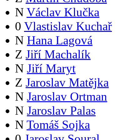
N
Václav Klučka
0
Vlastislav Kuchař
N
Hana Lagová
Z
Jiří Machalík
N
Jiří Maryt
Z
Jaroslav Matějka
N
Jaroslav Ortman
N
Jaroslav Palas
N
Tomáš Sojka
0
Jaroslav Soural