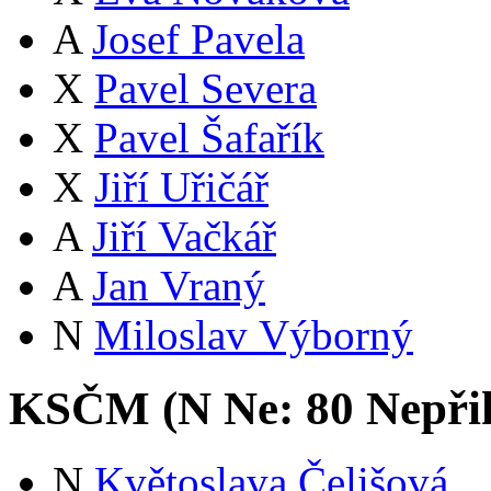
A
Josef Pavela
X
Pavel Severa
X
Pavel Šafařík
X
Jiří Uřičář
A
Jiří Vačkář
A
Jan Vraný
N
Miloslav Výborný
KSČM (
N
Ne:
8
0
Nepři
N
Květoslava Čelišová