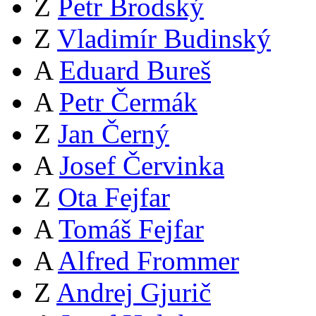
Z
Petr Brodský
Z
Vladimír Budinský
A
Eduard Bureš
A
Petr Čermák
Z
Jan Černý
A
Josef Červinka
Z
Ota Fejfar
A
Tomáš Fejfar
A
Alfred Frommer
Z
Andrej Gjurič