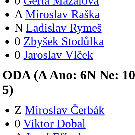
0
Gerta Mazalová
A
Miroslav Raška
N
Ladislav Rymeš
0
Zbyšek Stodůlka
0
Jaroslav Vlček
ODA (
A
Ano:
6
N
Ne:
1
5
)
Z
Miroslav Čerbák
0
Viktor Dobal