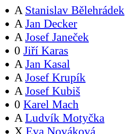
A
Stanislav Bělehrádek
A
Jan Decker
A
Josef Janeček
0
Jiří Karas
A
Jan Kasal
A
Josef Krupík
A
Josef Kubiš
0
Karel Mach
A
Ludvík Motyčka
X
Eva Nováková