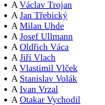
A
Václav Trojan
A
Jan Třebický
A
Milan Uhde
A
Josef Ullmann
A
Oldřich Váca
A
Jiří Vlach
A
Vlastimil Vlček
A
Stanislav Volák
A
Ivan Vrzal
A
Otakar Vychodil