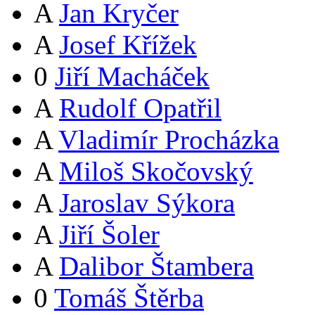
A
Jan Kryčer
A
Josef Křížek
0
Jiří Macháček
A
Rudolf Opatřil
A
Vladimír Procházka
A
Miloš Skočovský
A
Jaroslav Sýkora
A
Jiří Šoler
A
Dalibor Štambera
0
Tomáš Štěrba