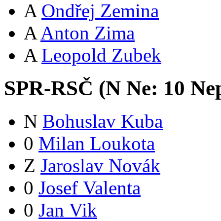
A
Ondřej Zemina
A
Anton Zima
A
Leopold Zubek
SPR-RSČ (
N
Ne:
1
0
Nep
N
Bohuslav Kuba
0
Milan Loukota
Z
Jaroslav Novák
0
Josef Valenta
0
Jan Vik