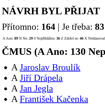
NÁVRH BYL PŘIJAT
Přítomno:
164
|
Je třeba:
83
A
Ano:
89
N
Ne:
29
0
Nepřihlášen:
36
Z
Zdržel se:
46
X
Nehlasoval
ČMUS (
A
Ano:
13
0
Nep
A
Jaroslav Broulík
A
Jiří Drápela
A
Jan Jegla
A
František Kačenka