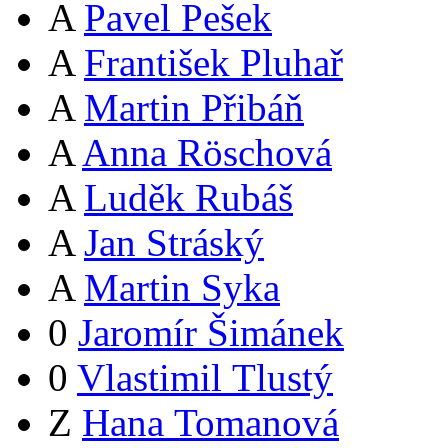
A
Pavel Pešek
A
František Pluhař
A
Martin Přibáň
A
Anna Röschová
A
Luděk Rubáš
A
Jan Stráský
A
Martin Syka
0
Jaromír Šimánek
0
Vlastimil Tlustý
Z
Hana Tomanová