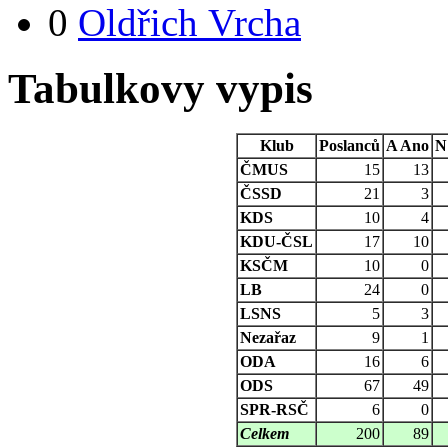
0
Oldřich Vrcha
Tabulkovy vypis
Klub
Poslanců
A
Ano
N
ČMUS
15
13
ČSSD
21
3
KDS
10
4
KDU-ČSL
17
10
KSČM
10
0
LB
24
0
LSNS
5
3
Nezařaz
9
1
ODA
16
6
ODS
67
49
SPR-RSČ
6
0
Celkem
200
89