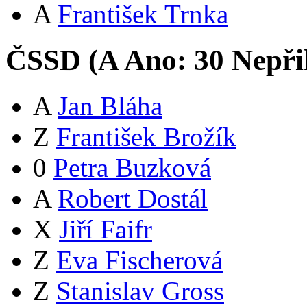
A
František Trnka
ČSSD (
A
Ano:
3
0
Nepři
A
Jan Bláha
Z
František Brožík
0
Petra Buzková
A
Robert Dostál
X
Jiří Faifr
Z
Eva Fischerová
Z
Stanislav Gross