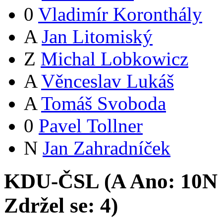
0
Vladimír Koronthály
A
Jan Litomiský
Z
Michal Lobkowicz
A
Věnceslav Lukáš
A
Tomáš Svoboda
0
Pavel Tollner
N
Jan Zahradníček
KDU-ČSL (
A
Ano:
10
N
Zdržel se:
4
)