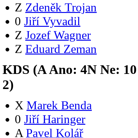
Z
Zdeněk Trojan
0
Jiří Vyvadil
Z
Jozef Wagner
Z
Eduard Zeman
KDS (
A
Ano:
4
N
Ne:
1
0
2
)
X
Marek Benda
0
Jiří Haringer
A
Pavel Kolář