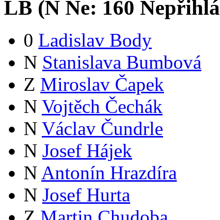
LB (
N
Ne:
16
0
Nepřihlá
0
Ladislav Body
N
Stanislava Bumbová
Z
Miroslav Čapek
N
Vojtěch Čechák
N
Václav Čundrle
N
Josef Hájek
N
Antonín Hrazdíra
N
Josef Hurta
Z
Martin Chudoba