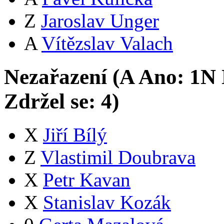
Z
Jaroslav Unger
A
Vítězslav Valach
Nezařazení (
A
Ano:
1
N
Zdržel se:
4
)
X
Jiří Bílý
Z
Vlastimil Doubrava
X
Petr Kavan
X
Stanislav Kozák