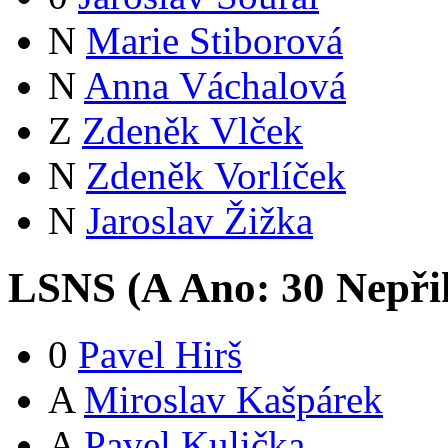
N
Marie Stiborová
N
Anna Váchalová
Z
Zdeněk Vlček
N
Zdeněk Vorlíček
N
Jaroslav Žižka
LSNS (
A
Ano:
3
0
Nepři
0
Pavel Hirš
A
Miroslav Kašpárek
A
Pavel Kulička