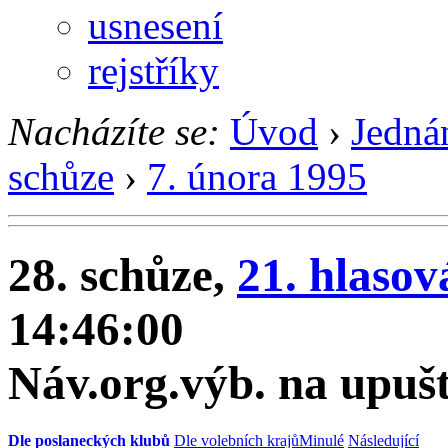
usnesení
rejstříky
Nacházíte se:
Úvod
›
Jedná
schůze
›
7. února 1995
28. schůze,
21. hlasov
14:46:00
Náv.org.výb. na upušt
Dle poslaneckých klubů
Dle volebních krajů
Minulé
Následující