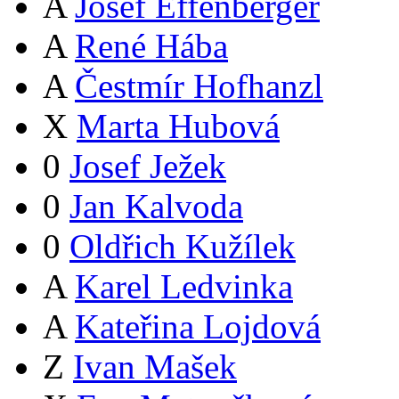
A
Josef Effenberger
A
René Hába
A
Čestmír Hofhanzl
X
Marta Hubová
0
Josef Ježek
0
Jan Kalvoda
0
Oldřich Kužílek
A
Karel Ledvinka
A
Kateřina Lojdová
Z
Ivan Mašek