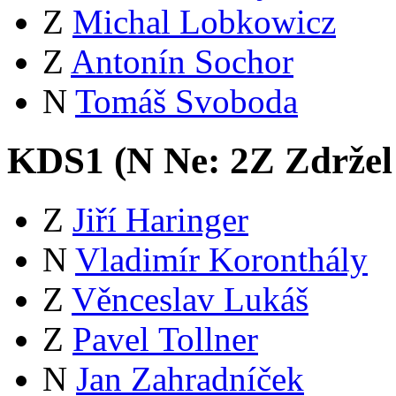
Z
Michal Lobkowicz
Z
Antonín Sochor
N
Tomáš Svoboda
KDS1 (
N
Ne:
2
Z
Zdržel
Z
Jiří Haringer
N
Vladimír Koronthály
Z
Věnceslav Lukáš
Z
Pavel Tollner
N
Jan Zahradníček