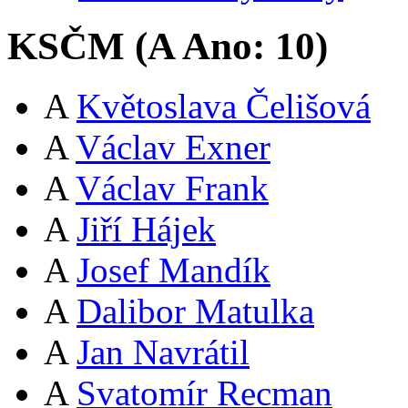
KSČM (
A
Ano:
10
)
A
Květoslava Čelišová
A
Václav Exner
A
Václav Frank
A
Jiří Hájek
A
Josef Mandík
A
Dalibor Matulka
A
Jan Navrátil
A
Svatomír Recman