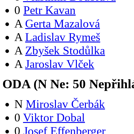
0
Petr Kavan
A
Gerta Mazalová
A
Ladislav Rymeš
A
Zbyšek Stodůlka
A
Jaroslav Vlček
ODA (
N
Ne:
5
0
Nepřihl
N
Miroslav Čerbák
0
Viktor Dobal
0
Josef Effenberger