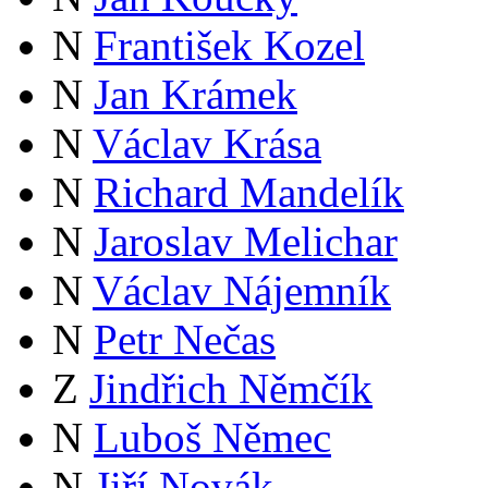
N
František Kozel
N
Jan Krámek
N
Václav Krása
N
Richard Mandelík
N
Jaroslav Melichar
N
Václav Nájemník
N
Petr Nečas
Z
Jindřich Němčík
N
Luboš Němec
N
Jiří Novák