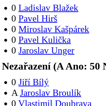
0
Ladislav Blažek
0
Pavel Hirš
0
Miroslav Kašpárek
0
Pavel Kulička
0
Jaroslav Unger
Nezařazení (
A
Ano:
5
0
N
0
Jiří Bílý
A
Jaroslav Broulík
0
Vlastimil Doubrava