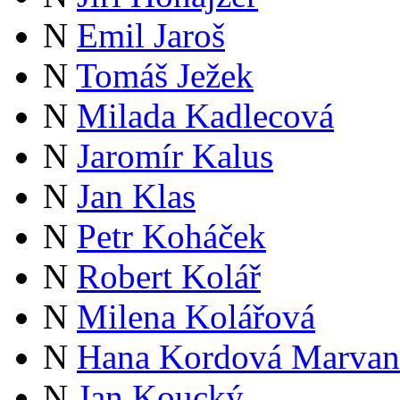
N
Emil Jaroš
N
Tomáš Ježek
N
Milada Kadlecová
N
Jaromír Kalus
N
Jan Klas
N
Petr Koháček
N
Robert Kolář
N
Milena Kolářová
N
Hana Kordová Marvan
N
Jan Koucký