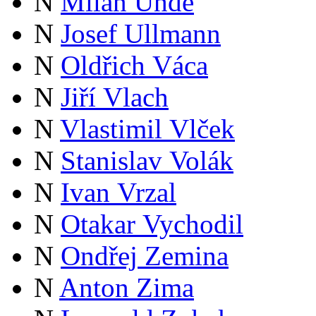
N
Milan Uhde
N
Josef Ullmann
N
Oldřich Váca
N
Jiří Vlach
N
Vlastimil Vlček
N
Stanislav Volák
N
Ivan Vrzal
N
Otakar Vychodil
N
Ondřej Zemina
N
Anton Zima