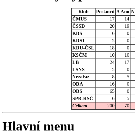
Klub
Poslanců
A
Ano
N
ČMUS
17
14
ČSSD
20
19
KDS
6
0
KDS1
5
0
KDU-ČSL
18
0
KSČM
10
10
LB
24
17
LSNS
5
0
Nezařaz
8
5
ODA
16
0
ODS
65
0
SPR-RSČ
6
5
Celkem
200
70
Hlavní menu