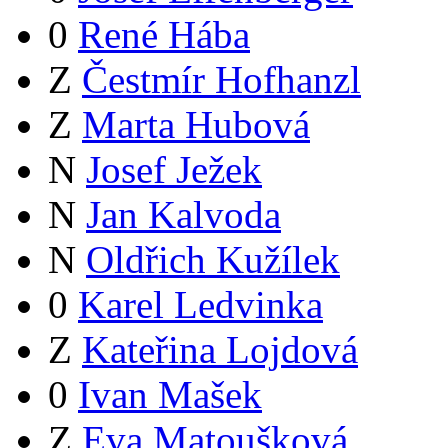
0
René Hába
Z
Čestmír Hofhanzl
Z
Marta Hubová
N
Josef Ježek
N
Jan Kalvoda
N
Oldřich Kužílek
0
Karel Ledvinka
Z
Kateřina Lojdová
0
Ivan Mašek
Z
Eva Matoušková