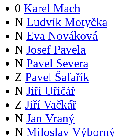
0
Karel Mach
N
Ludvík Motyčka
N
Eva Nováková
N
Josef Pavela
N
Pavel Severa
Z
Pavel Šafařík
N
Jiří Uřičář
Z
Jiří Vačkář
N
Jan Vraný
N
Miloslav Výborný