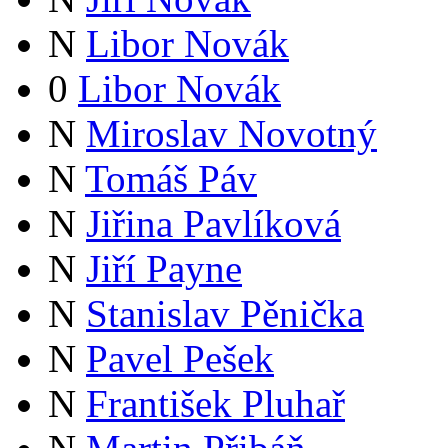
N
Libor Novák
0
Libor Novák
N
Miroslav Novotný
N
Tomáš Páv
N
Jiřina Pavlíková
N
Jiří Payne
N
Stanislav Pěnička
N
Pavel Pešek
N
František Pluhař