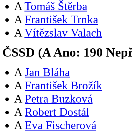
A
Tomáš Štěrba
A
František Trnka
A
Vítězslav Valach
ČSSD (
A
Ano:
19
0
Nepř
A
Jan Bláha
A
František Brožík
A
Petra Buzková
A
Robert Dostál
A
Eva Fischerová