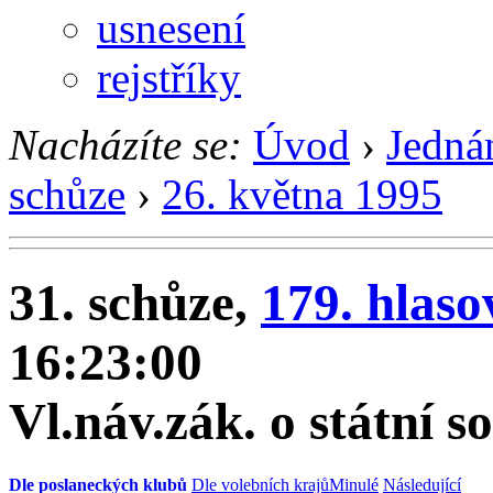
usnesení
rejstříky
Nacházíte se:
Úvod
›
Jedná
schůze
›
26. května 1995
31. schůze,
179. hlaso
16:23:00
Vl.náv.zák. o státní s
Dle poslaneckých klubů
Dle volebních krajů
Minulé
Následující