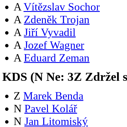
A
Vítězslav Sochor
A
Zdeněk Trojan
A
Jiří Vyvadil
A
Jozef Wagner
A
Eduard Zeman
KDS (
N
Ne:
3
Z
Zdržel 
Z
Marek Benda
N
Pavel Kolář
N
Jan Litomiský