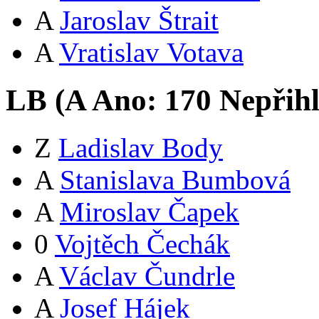
A
Jaroslav Štrait
A
Vratislav Votava
LB (
A
Ano:
17
0
Nepřih
Z
Ladislav Body
A
Stanislava Bumbová
A
Miroslav Čapek
0
Vojtěch Čechák
A
Václav Čundrle
A
Josef Hájek