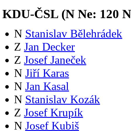
KDU-ČSL (
N
Ne:
12
0
N
N
Stanislav Bělehrádek
Z
Jan Decker
Z
Josef Janeček
N
Jiří Karas
N
Jan Kasal
N
Stanislav Kozák
Z
Josef Krupík
N
Josef Kubiš