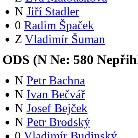
N
Jiří Stadler
0
Radim Špaček
Z
Vladimír Šuman
ODS (
N
Ne:
58
0
Nepřih
N
Petr Bachna
N
Ivan Bečvář
N
Josef Bejček
N
Petr Brodský
0
Vladimír Budinský