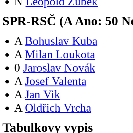
N
Leopold Zubek
SPR-RSČ (
A
Ano:
5
0
Ne
A
Bohuslav Kuba
A
Milan Loukota
0
Jaroslav Novák
A
Josef Valenta
A
Jan Vik
A
Oldřich Vrcha
Tabulkovy vypis