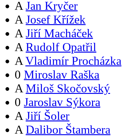
A
Jan Kryčer
A
Josef Křížek
A
Jiří Macháček
A
Rudolf Opatřil
A
Vladimír Procházka
0
Miroslav Raška
A
Miloš Skočovský
0
Jaroslav Sýkora
A
Jiří Šoler
A
Dalibor Štambera