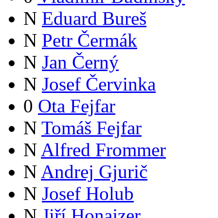
N
Eduard Bureš
N
Petr Čermák
N
Jan Černý
N
Josef Červinka
0
Ota Fejfar
N
Tomáš Fejfar
N
Alfred Frommer
N
Andrej Gjurič
N
Josef Holub
N
Jiří Honajzer