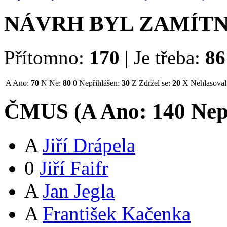
NÁVRH BYL ZAMÍT
Přítomno:
170
|
Je třeba:
86
A
Ano:
70
N
Ne:
80
0
Nepřihlášen:
30
Z
Zdržel se:
20
X
Nehlasoval
ČMUS (
A
Ano:
14
0
Nep
A
Jiří Drápela
0
Jiří Faifr
A
Jan Jegla
A
František Kačenka