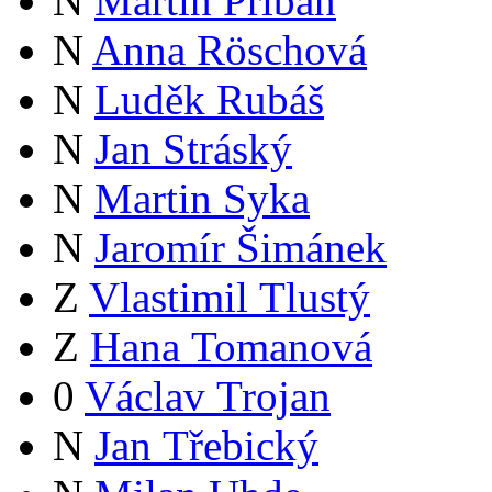
N
Martin Přibáň
N
Anna Röschová
N
Luděk Rubáš
N
Jan Stráský
N
Martin Syka
N
Jaromír Šimánek
Z
Vlastimil Tlustý
Z
Hana Tomanová
0
Václav Trojan
N
Jan Třebický