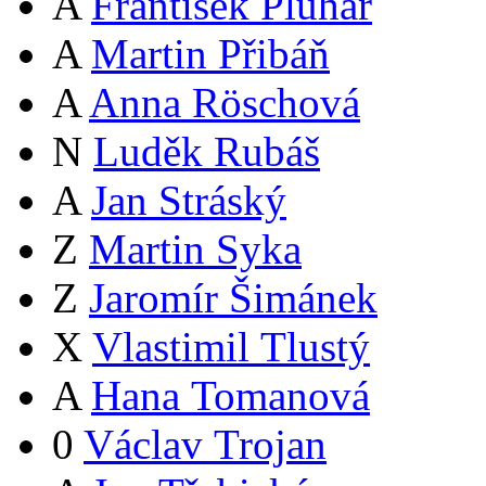
A
František Pluhař
A
Martin Přibáň
A
Anna Röschová
N
Luděk Rubáš
A
Jan Stráský
Z
Martin Syka
Z
Jaromír Šimánek
X
Vlastimil Tlustý
A
Hana Tomanová
0
Václav Trojan