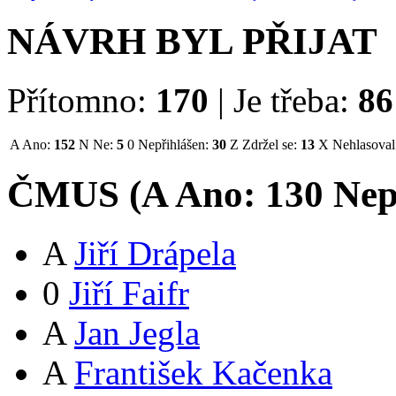
NÁVRH BYL PŘIJAT
Přítomno:
170
|
Je třeba:
86
A
Ano:
152
N
Ne:
5
0
Nepřihlášen:
30
Z
Zdržel se:
13
X
Nehlasoval
ČMUS (
A
Ano:
13
0
Nep
A
Jiří Drápela
0
Jiří Faifr
A
Jan Jegla
A
František Kačenka