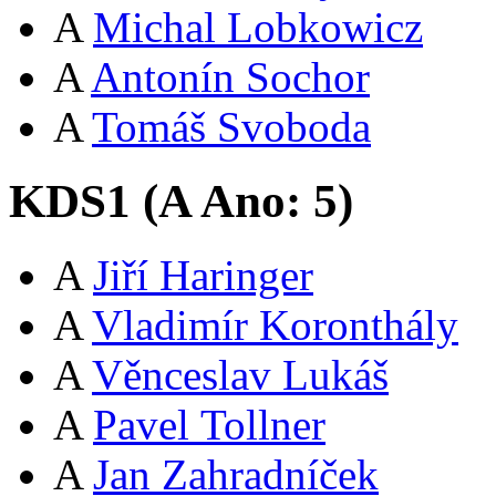
A
Michal Lobkowicz
A
Antonín Sochor
A
Tomáš Svoboda
KDS1 (
A
Ano:
5
)
A
Jiří Haringer
A
Vladimír Koronthály
A
Věnceslav Lukáš
A
Pavel Tollner
A
Jan Zahradníček