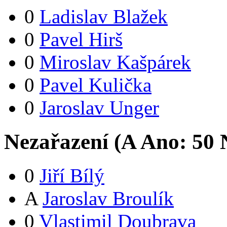
0
Ladislav Blažek
0
Pavel Hirš
0
Miroslav Kašpárek
0
Pavel Kulička
0
Jaroslav Unger
Nezařazení (
A
Ano:
5
0
N
0
Jiří Bílý
A
Jaroslav Broulík
0
Vlastimil Doubrava