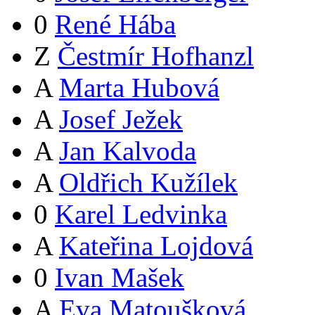
0
René Hába
Z
Čestmír Hofhanzl
A
Marta Hubová
A
Josef Ježek
A
Jan Kalvoda
A
Oldřich Kužílek
0
Karel Ledvinka
A
Kateřina Lojdová
0
Ivan Mašek
A
Eva Matoušková