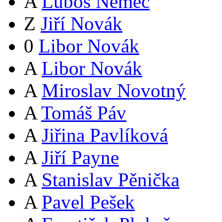
A
Luboš Němec
Z
Jiří Novák
0
Libor Novák
A
Libor Novák
A
Miroslav Novotný
A
Tomáš Páv
A
Jiřina Pavlíková
A
Jiří Payne
A
Stanislav Pěnička
A
Pavel Pešek