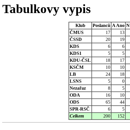
Tabulkovy vypis
Klub
Poslanců
A
Ano
N
ČMUS
17
13
ČSSD
20
19
KDS
6
6
KDS1
5
5
KDU-ČSL
18
17
KSČM
10
10
LB
24
18
LSNS
5
0
Nezařaz
8
5
ODA
16
10
ODS
65
44
SPR-RSČ
6
5
Celkem
200
152