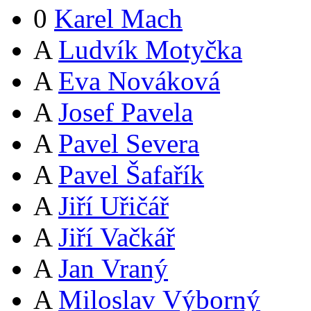
0
Karel Mach
A
Ludvík Motyčka
A
Eva Nováková
A
Josef Pavela
A
Pavel Severa
A
Pavel Šafařík
A
Jiří Uřičář
A
Jiří Vačkář
A
Jan Vraný
A
Miloslav Výborný