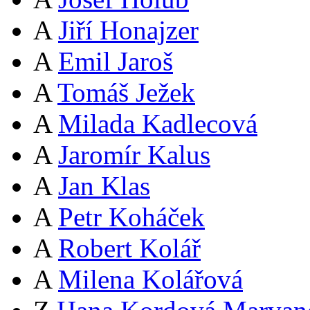
A
Jiří Honajzer
A
Emil Jaroš
A
Tomáš Ježek
A
Milada Kadlecová
A
Jaromír Kalus
A
Jan Klas
A
Petr Koháček
A
Robert Kolář
A
Milena Kolářová