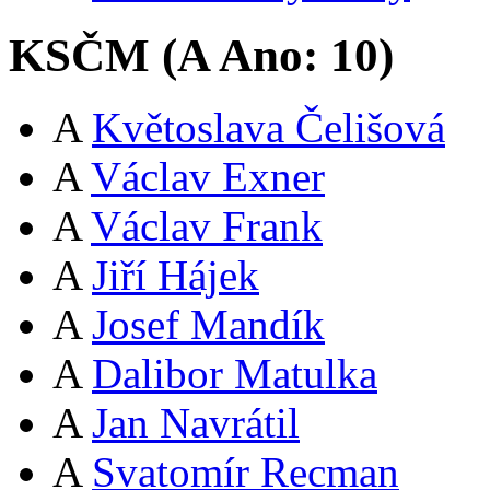
KSČM (
A
Ano:
10
)
A
Květoslava Čelišová
A
Václav Exner
A
Václav Frank
A
Jiří Hájek
A
Josef Mandík
A
Dalibor Matulka
A
Jan Navrátil
A
Svatomír Recman