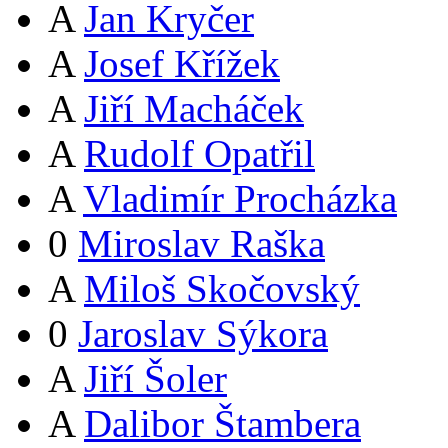
A
Jan Kryčer
A
Josef Křížek
A
Jiří Macháček
A
Rudolf Opatřil
A
Vladimír Procházka
0
Miroslav Raška
A
Miloš Skočovský
0
Jaroslav Sýkora
A
Jiří Šoler
A
Dalibor Štambera