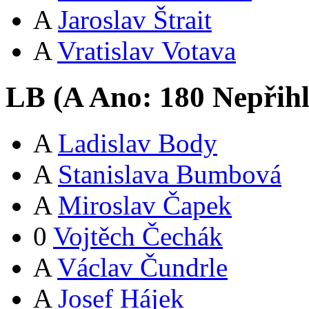
A
Jaroslav Štrait
A
Vratislav Votava
LB (
A
Ano:
18
0
Nepřih
A
Ladislav Body
A
Stanislava Bumbová
A
Miroslav Čapek
0
Vojtěch Čechák
A
Václav Čundrle
A
Josef Hájek