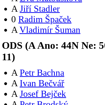
A
Jiří Stadler
0
Radim Špaček
A
Vladimír Šuman
ODS (
A
Ano:
44
N
Ne:
5
11
)
A
Petr Bachna
A
Ivan Bečvář
A
Josef Bejček
A
Petr Brodský