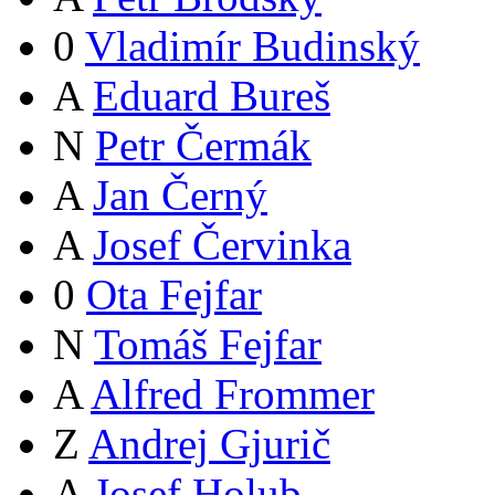
0
Vladimír Budinský
A
Eduard Bureš
N
Petr Čermák
A
Jan Černý
A
Josef Červinka
0
Ota Fejfar
N
Tomáš Fejfar
A
Alfred Frommer
Z
Andrej Gjurič
A
Josef Holub