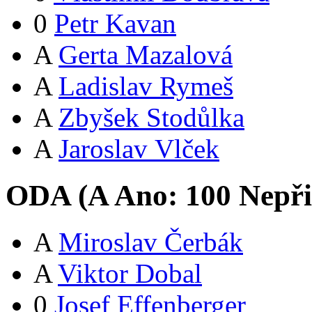
0
Petr Kavan
A
Gerta Mazalová
A
Ladislav Rymeš
A
Zbyšek Stodůlka
A
Jaroslav Vlček
ODA (
A
Ano:
10
0
Nepři
A
Miroslav Čerbák
A
Viktor Dobal
0
Josef Effenberger