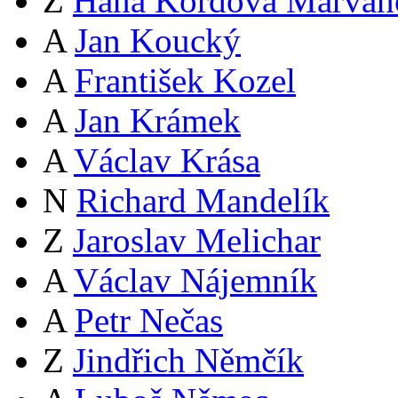
Z
Hana Kordová Marvan
A
Jan Koucký
A
František Kozel
A
Jan Krámek
A
Václav Krása
N
Richard Mandelík
Z
Jaroslav Melichar
A
Václav Nájemník
A
Petr Nečas
Z
Jindřich Němčík