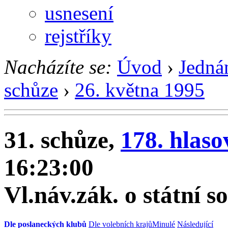
usnesení
rejstříky
Nacházíte se:
Úvod
›
Jedná
schůze
›
26. května 1995
31. schůze,
178. hlaso
16:23:00
Vl.náv.zák. o státní s
Dle poslaneckých klubů
Dle volebních krajů
Minulé
Následující