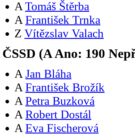
A
Tomáš Štěrba
A
František Trnka
Z
Vítězslav Valach
ČSSD (
A
Ano:
19
0
Nepř
A
Jan Bláha
A
František Brožík
A
Petra Buzková
A
Robert Dostál
A
Eva Fischerová