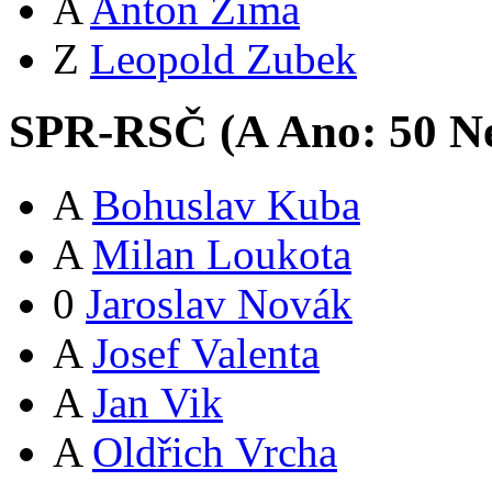
A
Anton Zima
Z
Leopold Zubek
SPR-RSČ (
A
Ano:
5
0
Ne
A
Bohuslav Kuba
A
Milan Loukota
0
Jaroslav Novák
A
Josef Valenta
A
Jan Vik
A
Oldřich Vrcha