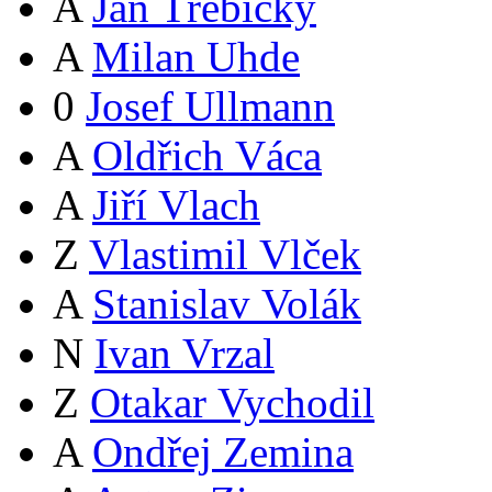
A
Jan Třebický
A
Milan Uhde
0
Josef Ullmann
A
Oldřich Váca
A
Jiří Vlach
Z
Vlastimil Vlček
A
Stanislav Volák
N
Ivan Vrzal
Z
Otakar Vychodil
A
Ondřej Zemina