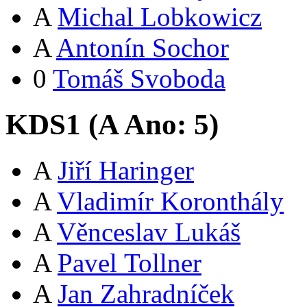
A
Michal Lobkowicz
A
Antonín Sochor
0
Tomáš Svoboda
KDS1 (
A
Ano:
5
)
A
Jiří Haringer
A
Vladimír Koronthály
A
Věnceslav Lukáš
A
Pavel Tollner
A
Jan Zahradníček