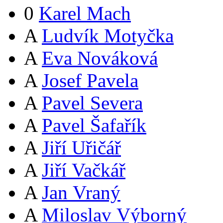
0
Karel Mach
A
Ludvík Motyčka
A
Eva Nováková
A
Josef Pavela
A
Pavel Severa
A
Pavel Šafařík
A
Jiří Uřičář
A
Jiří Vačkář
A
Jan Vraný
A
Miloslav Výborný