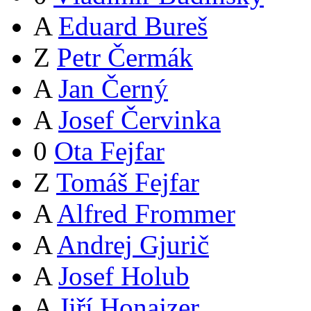
A
Eduard Bureš
Z
Petr Čermák
A
Jan Černý
A
Josef Červinka
0
Ota Fejfar
Z
Tomáš Fejfar
A
Alfred Frommer
A
Andrej Gjurič
A
Josef Holub
A
Jiří Honajzer