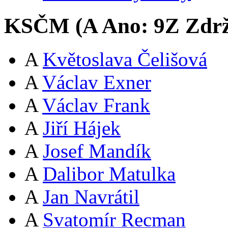
KSČM (
A
Ano:
9
Z
Zdrž
A
Květoslava Čelišová
A
Václav Exner
A
Václav Frank
A
Jiří Hájek
A
Josef Mandík
A
Dalibor Matulka
A
Jan Navrátil
A
Svatomír Recman