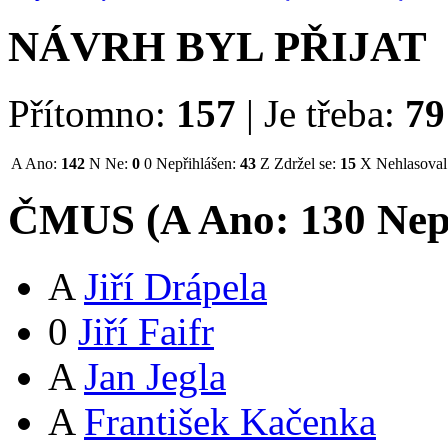
NÁVRH BYL PŘIJAT
Přítomno:
157
|
Je třeba:
79
A
Ano:
142
N
Ne:
0
0
Nepřihlášen:
43
Z
Zdržel se:
15
X
Nehlasoval
ČMUS (
A
Ano:
13
0
Nep
A
Jiří Drápela
0
Jiří Faifr
A
Jan Jegla
A
František Kačenka