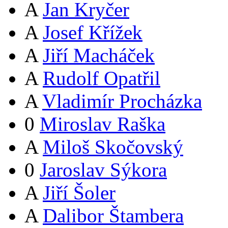
A
Jan Kryčer
A
Josef Křížek
A
Jiří Macháček
A
Rudolf Opatřil
A
Vladimír Procházka
0
Miroslav Raška
A
Miloš Skočovský
0
Jaroslav Sýkora
A
Jiří Šoler
A
Dalibor Štambera