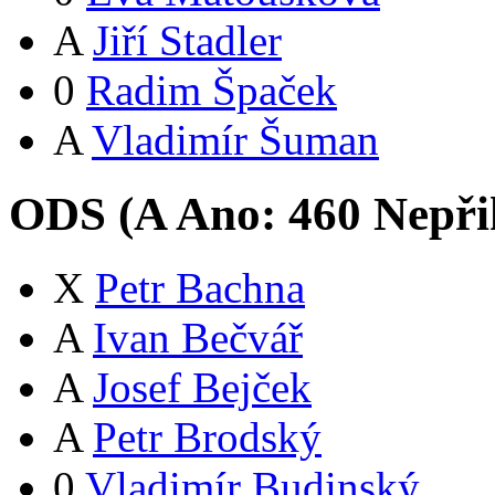
A
Jiří Stadler
0
Radim Špaček
A
Vladimír Šuman
ODS (
A
Ano:
46
0
Nepři
X
Petr Bachna
A
Ivan Bečvář
A
Josef Bejček
A
Petr Brodský
0
Vladimír Budinský