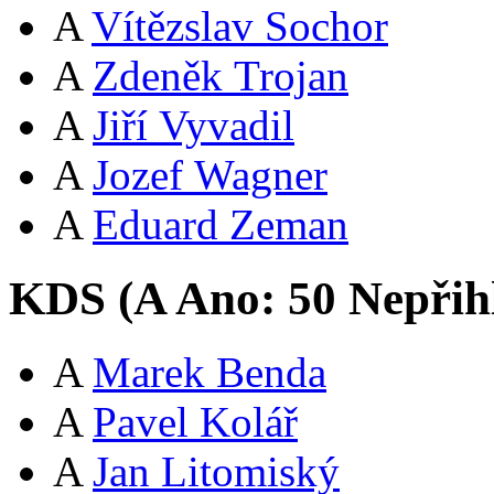
A
Vítězslav Sochor
A
Zdeněk Trojan
A
Jiří Vyvadil
A
Jozef Wagner
A
Eduard Zeman
KDS (
A
Ano:
5
0
Nepřih
A
Marek Benda
A
Pavel Kolář
A
Jan Litomiský