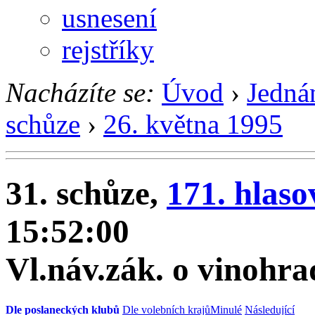
usnesení
rejstříky
Nacházíte se:
Úvod
›
Jedná
schůze
›
26. května 1995
31. schůze,
171. hlaso
15:52:00
Vl.náv.zák. o vinohrad
Dle poslaneckých klubů
Dle volebních krajů
Minulé
Následující