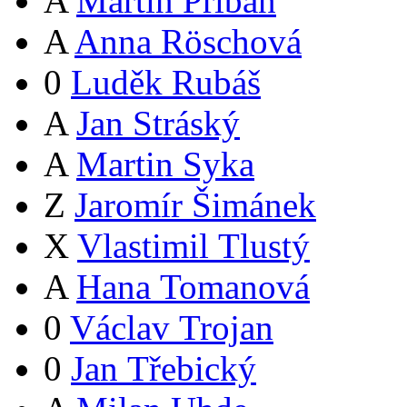
A
Martin Přibáň
A
Anna Röschová
0
Luděk Rubáš
A
Jan Stráský
A
Martin Syka
Z
Jaromír Šimánek
X
Vlastimil Tlustý
A
Hana Tomanová
0
Václav Trojan
0
Jan Třebický