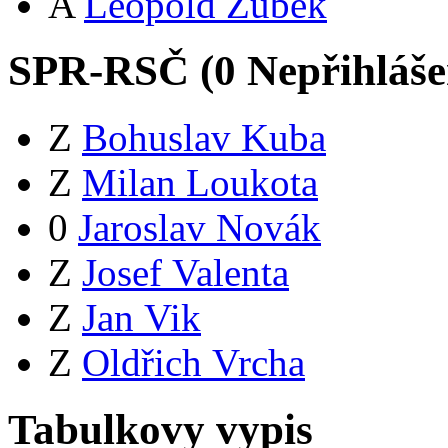
A
Leopold Zubek
SPR-RSČ (
0
Nepřihláš
Z
Bohuslav Kuba
Z
Milan Loukota
0
Jaroslav Novák
Z
Josef Valenta
Z
Jan Vik
Z
Oldřich Vrcha
Tabulkovy vypis