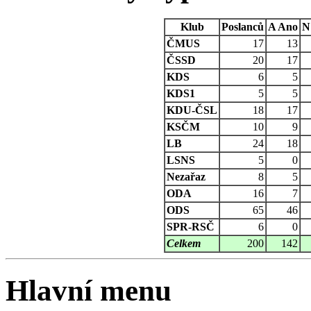
Klub
Poslanců
A
Ano
N
ČMUS
17
13
ČSSD
20
17
KDS
6
5
KDS1
5
5
KDU-ČSL
18
17
KSČM
10
9
LB
24
18
LSNS
5
0
Nezařaz
8
5
ODA
16
7
ODS
65
46
SPR-RSČ
6
0
Celkem
200
142
Hlavní menu