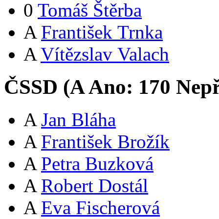
0
Tomáš Štěrba
A
František Trnka
A
Vítězslav Valach
ČSSD (
A
Ano:
17
0
Nepř
A
Jan Bláha
A
František Brožík
A
Petra Buzková
A
Robert Dostál
A
Eva Fischerová