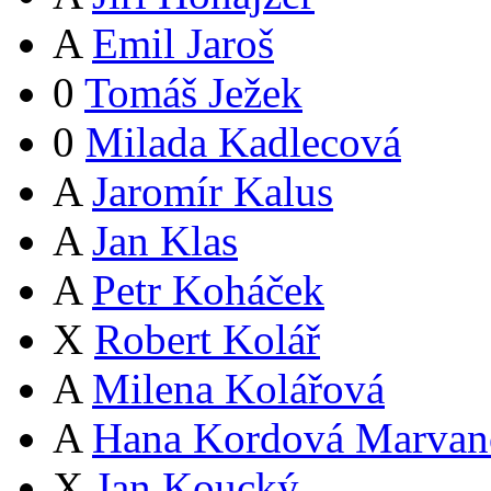
A
Emil Jaroš
0
Tomáš Ježek
0
Milada Kadlecová
A
Jaromír Kalus
A
Jan Klas
A
Petr Koháček
X
Robert Kolář
A
Milena Kolářová
A
Hana Kordová Marvan
X
Jan Koucký