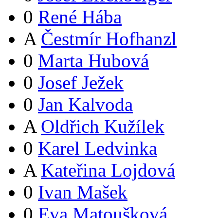
0
René Hába
A
Čestmír Hofhanzl
0
Marta Hubová
0
Josef Ježek
0
Jan Kalvoda
A
Oldřich Kužílek
0
Karel Ledvinka
A
Kateřina Lojdová
0
Ivan Mašek
0
Eva Matoušková