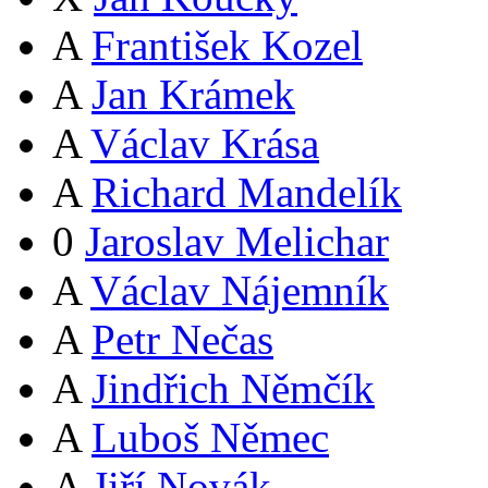
A
František Kozel
A
Jan Krámek
A
Václav Krása
A
Richard Mandelík
0
Jaroslav Melichar
A
Václav Nájemník
A
Petr Nečas
A
Jindřich Němčík
A
Luboš Němec
A
Jiří Novák