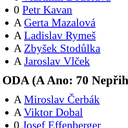
0
Petr Kavan
A
Gerta Mazalová
A
Ladislav Rymeš
A
Zbyšek Stodůlka
A
Jaroslav Vlček
ODA (
A
Ano:
7
0
Nepřih
A
Miroslav Čerbák
A
Viktor Dobal
0
Josef Effenberger