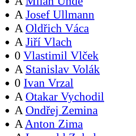
A
Milan Uhde
A
Josef Ullmann
A
Oldřich Váca
A
Jiří Vlach
0
Vlastimil Vlček
A
Stanislav Volák
0
Ivan Vrzal
A
Otakar Vychodil
A
Ondřej Zemina
A
Anton Zima