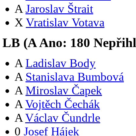
A
Jaroslav Štrait
X
Vratislav Votava
LB (
A
Ano:
18
0
Nepřih
A
Ladislav Body
A
Stanislava Bumbová
A
Miroslav Čapek
A
Vojtěch Čechák
A
Václav Čundrle
0
Josef Hájek