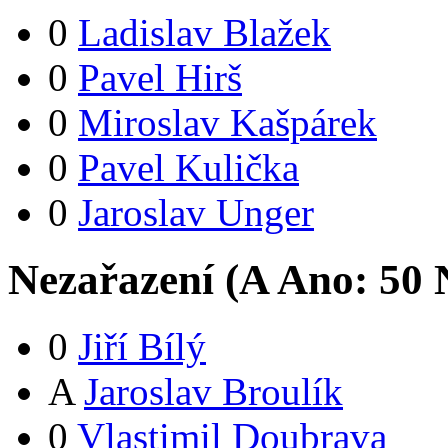
0
Ladislav Blažek
0
Pavel Hirš
0
Miroslav Kašpárek
0
Pavel Kulička
0
Jaroslav Unger
Nezařazení (
A
Ano:
5
0
N
0
Jiří Bílý
A
Jaroslav Broulík
0
Vlastimil Doubrava