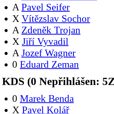
A
Pavel Seifer
X
Vítězslav Sochor
A
Zdeněk Trojan
X
Jiří Vyvadil
A
Jozef Wagner
0
Eduard Zeman
KDS (
0
Nepřihlášen:
5
0
Marek Benda
X
Pavel Kolář