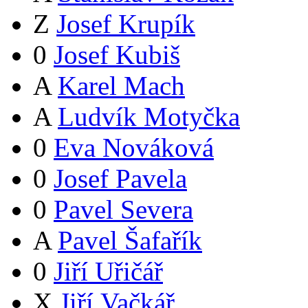
Z
Josef Krupík
0
Josef Kubiš
A
Karel Mach
A
Ludvík Motyčka
0
Eva Nováková
0
Josef Pavela
0
Pavel Severa
A
Pavel Šafařík
0
Jiří Uřičář
X
Jiří Vačkář