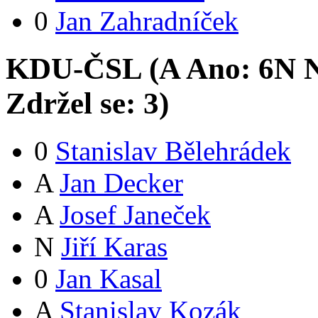
0
Jan Zahradníček
KDU-ČSL (
A
Ano:
6
N
N
Zdržel se:
3
)
0
Stanislav Bělehrádek
A
Jan Decker
A
Josef Janeček
N
Jiří Karas
0
Jan Kasal
A
Stanislav Kozák