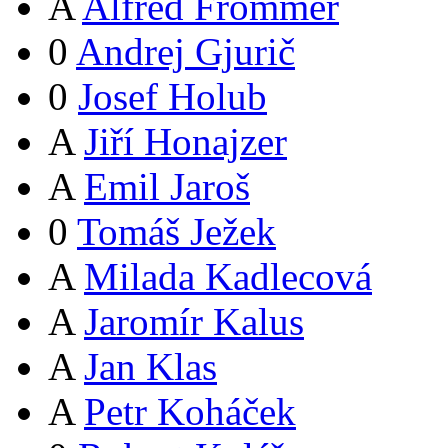
A
Alfred Frommer
0
Andrej Gjurič
0
Josef Holub
A
Jiří Honajzer
A
Emil Jaroš
0
Tomáš Ježek
A
Milada Kadlecová
A
Jaromír Kalus
A
Jan Klas
A
Petr Koháček