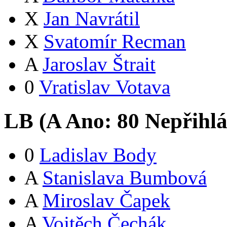
X
Jan Navrátil
X
Svatomír Recman
A
Jaroslav Štrait
0
Vratislav Votava
LB (
A
Ano:
8
0
Nepřihlá
0
Ladislav Body
A
Stanislava Bumbová
A
Miroslav Čapek
A
Vojtěch Čechák