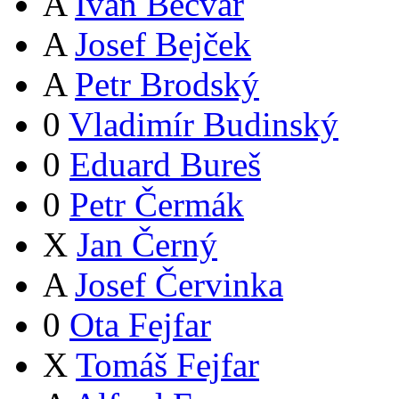
A
Ivan Bečvář
A
Josef Bejček
A
Petr Brodský
0
Vladimír Budinský
0
Eduard Bureš
0
Petr Čermák
X
Jan Černý
A
Josef Červinka
0
Ota Fejfar
X
Tomáš Fejfar