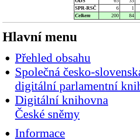
ODS
65
33
SPR-RSČ
6
1
Celkem
200
84
Hlavní menu
Přehled obsahu
Společná česko-slovensk
digitální parlamentní kn
Digitální knihovna
České sněmy
Informace