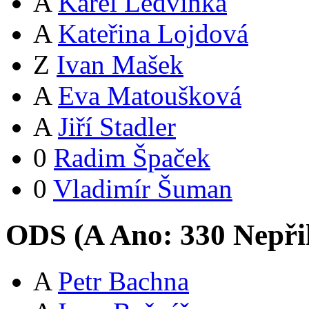
A
Karel Ledvinka
A
Kateřina Lojdová
Z
Ivan Mašek
A
Eva Matoušková
A
Jiří Stadler
0
Radim Špaček
0
Vladimír Šuman
ODS (
A
Ano:
33
0
Nepři
A
Petr Bachna