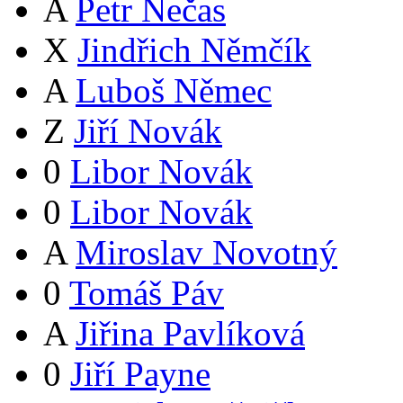
A
Petr Nečas
X
Jindřich Němčík
A
Luboš Němec
Z
Jiří Novák
0
Libor Novák
0
Libor Novák
A
Miroslav Novotný
0
Tomáš Páv
A
Jiřina Pavlíková
0
Jiří Payne