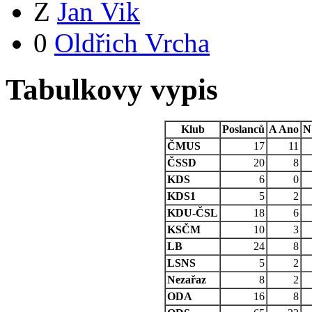
Z
Jan Vik
0
Oldřich Vrcha
Tabulkovy vypis
Klub
Poslanců
A
Ano
N
ČMUS
17
11
ČSSD
20
8
KDS
6
0
KDS1
5
2
KDU-ČSL
18
6
KSČM
10
3
LB
24
8
LSNS
5
2
Nezařaz
8
2
ODA
16
8