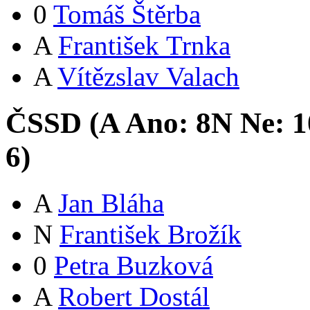
0
Tomáš Štěrba
A
František Trnka
A
Vítězslav Valach
ČSSD (
A
Ano:
8
N
Ne:
1
6
)
A
Jan Bláha
N
František Brožík
0
Petra Buzková
A
Robert Dostál