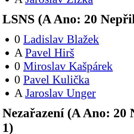
LSNS (
A
Ano:
2
0
Nepři
0
Ladislav Blažek
A
Pavel Hirš
0
Miroslav Kašpárek
0
Pavel Kulička
A
Jaroslav Unger
Nezařazení (
A
Ano:
2
0
N
1
)