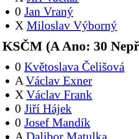
0
Jan Vraný
X
Miloslav Výborný
KSČM (
A
Ano:
3
0
Nepř
0
Květoslava Čelišová
A
Václav Exner
X
Václav Frank
0
Jiří Hájek
0
Josef Mandík
A
Dalibor Matulka