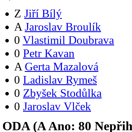
Z
Jiří Bílý
A
Jaroslav Broulík
0
Vlastimil Doubrava
0
Petr Kavan
A
Gerta Mazalová
0
Ladislav Rymeš
0
Zbyšek Stodůlka
0
Jaroslav Vlček
ODA (
A
Ano:
8
0
Nepřih