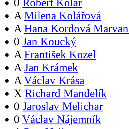
0
Robert Kolář
A
Milena Kolářová
A
Hana Kordová Marvan
0
Jan Koucký
A
František Kozel
A
Jan Krámek
A
Václav Krása
X
Richard Mandelík
0
Jaroslav Melichar
0
Václav Nájemník