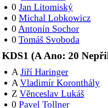
0
Jan Litomiský
0
Michal Lobkowicz
0
Antonín Sochor
0
Tomáš Svoboda
KDS1 (
A
Ano:
2
0
Nepři
A
Jiří Haringer
A
Vladimír Koronthály
Z
Věnceslav Lukáš
0
Pavel Tollner