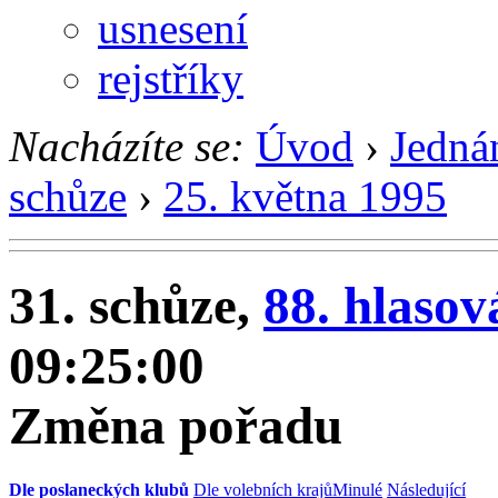
usnesení
rejstříky
Nacházíte se:
Úvod
›
Jedná
schůze
›
25. května 1995
31. schůze,
88. hlasov
09:25:00
Změna pořadu
Dle poslaneckých klubů
Dle volebních krajů
Minulé
Následující