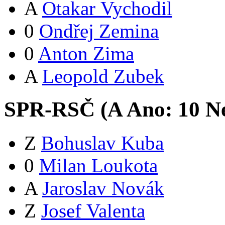
A
Otakar Vychodil
0
Ondřej Zemina
0
Anton Zima
A
Leopold Zubek
SPR-RSČ (
A
Ano:
1
0
Ne
Z
Bohuslav Kuba
0
Milan Loukota
A
Jaroslav Novák
Z
Josef Valenta