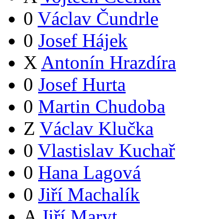
0
Václav Čundrle
0
Josef Hájek
X
Antonín Hrazdíra
0
Josef Hurta
0
Martin Chudoba
Z
Václav Klučka
0
Vlastislav Kuchař
0
Hana Lagová
0
Jiří Machalík
A
Jiří Maryt