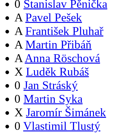
0
Stanislav Pěnička
A
Pavel Pešek
A
František Pluhař
A
Martin Přibáň
A
Anna Röschová
X
Luděk Rubáš
0
Jan Stráský
0
Martin Syka
X
Jaromír Šimánek
0
Vlastimil Tlustý