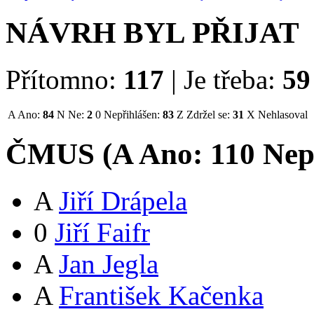
NÁVRH BYL PŘIJAT
Přítomno:
117
|
Je třeba:
59
A
Ano:
84
N
Ne:
2
0
Nepřihlášen:
83
Z
Zdržel se:
31
X
Nehlasoval
ČMUS (
A
Ano:
11
0
Nep
A
Jiří Drápela
0
Jiří Faifr
A
Jan Jegla
A
František Kačenka