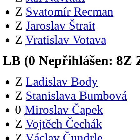
Z
Svatomír Recman
Z
Jaroslav Štrait
Z
Vratislav Votava
LB (
0
Nepřihlášen:
8
Z
Z
Z
Ladislav Body
Z
Stanislava Bumbová
0
Miroslav Čapek
Z
Vojtěch Čechák
Z
Václav Čundrle