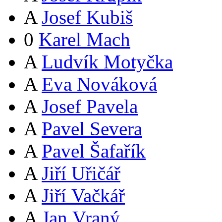
A
Josef Kubiš
0
Karel Mach
A
Ludvík Motyčka
A
Eva Nováková
A
Josef Pavela
A
Pavel Severa
A
Pavel Šafařík
A
Jiří Uřičář
A
Jiří Vačkář
A
Jan Vraný