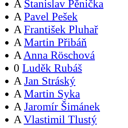
A
Stanislav Pěnička
A
Pavel Pešek
A
František Pluhař
A
Martin Přibáň
A
Anna Röschová
0
Luděk Rubáš
A
Jan Stráský
A
Martin Syka
A
Jaromír Šimánek
A
Vlastimil Tlustý