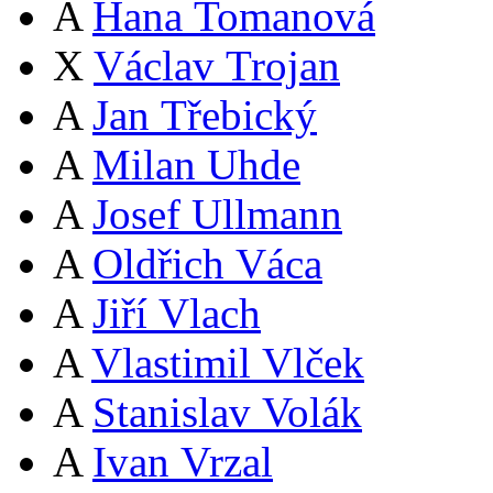
A
Hana Tomanová
X
Václav Trojan
A
Jan Třebický
A
Milan Uhde
A
Josef Ullmann
A
Oldřich Váca
A
Jiří Vlach
A
Vlastimil Vlček
A
Stanislav Volák
A
Ivan Vrzal