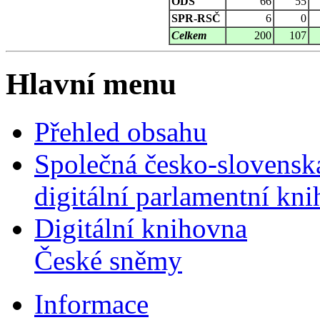
ODS
66
55
SPR-RSČ
6
0
Celkem
200
107
Hlavní menu
Přehled obsahu
Společná česko-slovensk
digitální parlamentní kn
Digitální knihovna
České sněmy
Informace