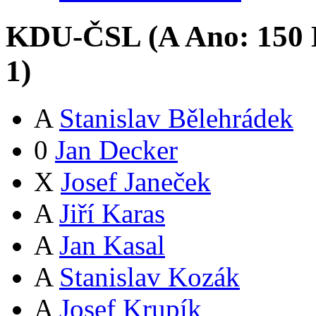
KDU-ČSL (
A
Ano:
15
0
1
)
A
Stanislav Bělehrádek
0
Jan Decker
X
Josef Janeček
A
Jiří Karas
A
Jan Kasal
A
Stanislav Kozák
A
Josef Krupík