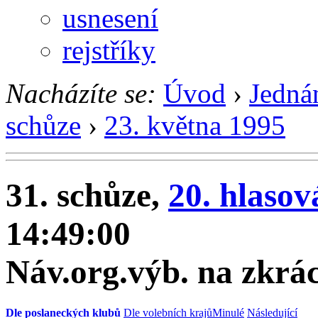
usnesení
rejstříky
Nacházíte se:
Úvod
›
Jedná
schůze
›
23. května 1995
31. schůze,
20. hlasov
14:49:00
Náv.org.výb. na zkrá
Dle poslaneckých klubů
Dle volebních krajů
Minulé
Následující