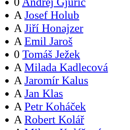
0
Andrej Gjurič
A
Josef Holub
A
Jiří Honajzer
A
Emil Jaroš
0
Tomáš Ježek
A
Milada Kadlecová
A
Jaromír Kalus
A
Jan Klas
A
Petr Koháček
A
Robert Kolář