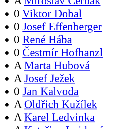
A
Miroslav Čerbák
0
Viktor Dobal
0
Josef Effenberger
0
René Hába
0
Čestmír Hofhanzl
A
Marta Hubová
A
Josef Ježek
0
Jan Kalvoda
A
Oldřich Kužílek
A
Karel Ledvinka