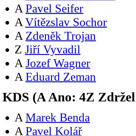
A
Pavel Seifer
A
Vítězslav Sochor
A
Zdeněk Trojan
Z
Jiří Vyvadil
A
Jozef Wagner
A
Eduard Zeman
KDS (
A
Ano:
4
Z
Zdržel
A
Marek Benda
A
Pavel Kolář