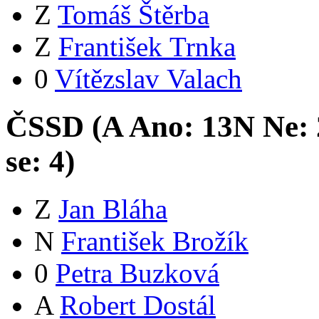
Z
Tomáš Štěrba
Z
František Trnka
0
Vítězslav Valach
ČSSD (
A
Ano:
13
N
Ne:
se:
4
)
Z
Jan Bláha
N
František Brožík
0
Petra Buzková
A
Robert Dostál