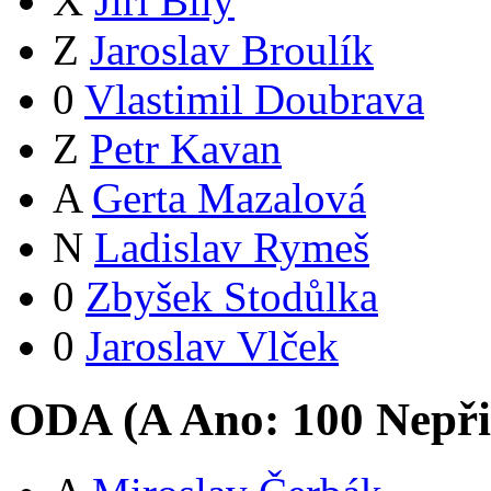
X
Jiří Bílý
Z
Jaroslav Broulík
0
Vlastimil Doubrava
Z
Petr Kavan
A
Gerta Mazalová
N
Ladislav Rymeš
0
Zbyšek Stodůlka
0
Jaroslav Vlček
ODA (
A
Ano:
10
0
Nepři