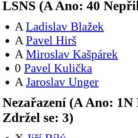
LSNS (
A
Ano:
4
0
Nepři
A
Ladislav Blažek
A
Pavel Hirš
A
Miroslav Kašpárek
0
Pavel Kulička
A
Jaroslav Unger
Nezařazení (
A
Ano:
1
N
Zdržel se:
3
)