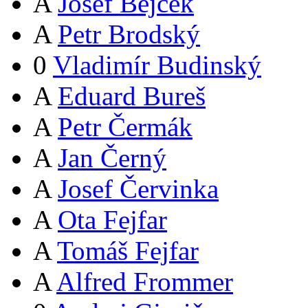
A
Josef Bejček
A
Petr Brodský
0
Vladimír Budinský
A
Eduard Bureš
A
Petr Čermák
A
Jan Černý
A
Josef Červinka
A
Ota Fejfar
A
Tomáš Fejfar
A
Alfred Frommer