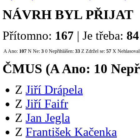
NÁVRH BYL PŘIJAT
Přítomno:
167
|
Je třeba:
84
A
Ano:
107
N
Ne:
3
0
Nepřihlášen:
33
Z
Zdržel se:
57
X
Nehlasoval
ČMUS (
A
Ano:
1
0
Nepř
Z
Jiří Drápela
Z
Jiří Faifr
Z
Jan Jegla
Z
František Kačenka