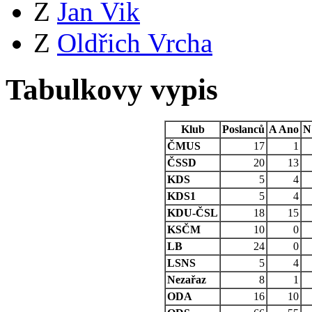
Z
Jan Vik
Z
Oldřich Vrcha
Tabulkovy vypis
Klub
Poslanců
A
Ano
N
ČMUS
17
1
ČSSD
20
13
KDS
5
4
KDS1
5
4
KDU-ČSL
18
15
KSČM
10
0
LB
24
0
LSNS
5
4
Nezařaz
8
1
ODA
16
10