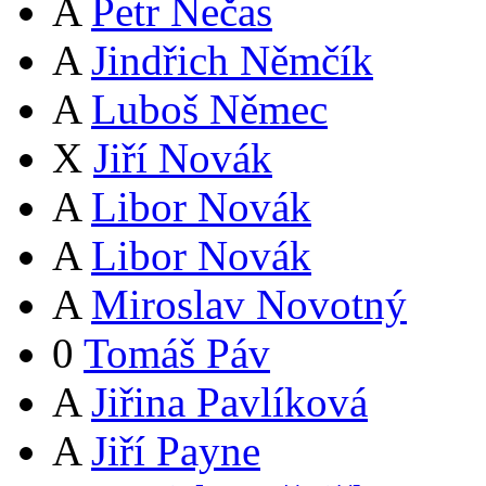
A
Petr Nečas
A
Jindřich Němčík
A
Luboš Němec
X
Jiří Novák
A
Libor Novák
A
Libor Novák
A
Miroslav Novotný
0
Tomáš Páv
A
Jiřina Pavlíková
A
Jiří Payne