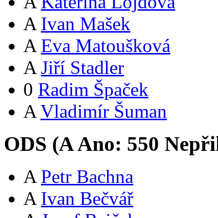
A
Kateřina Lojdová
A
Ivan Mašek
A
Eva Matoušková
A
Jiří Stadler
0
Radim Špaček
A
Vladimír Šuman
ODS (
A
Ano:
55
0
Nepři
A
Petr Bachna
A
Ivan Bečvář