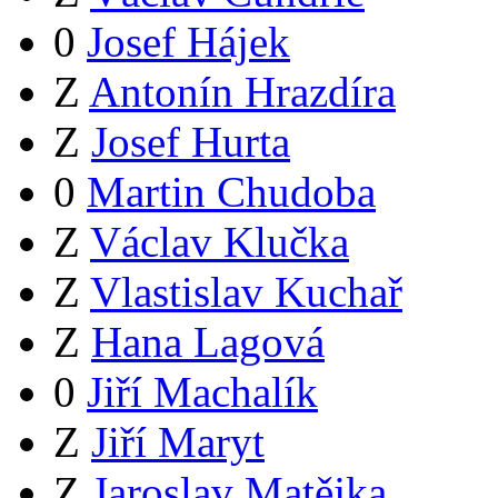
0
Josef Hájek
Z
Antonín Hrazdíra
Z
Josef Hurta
0
Martin Chudoba
Z
Václav Klučka
Z
Vlastislav Kuchař
Z
Hana Lagová
0
Jiří Machalík
Z
Jiří Maryt
Z
Jaroslav Matějka