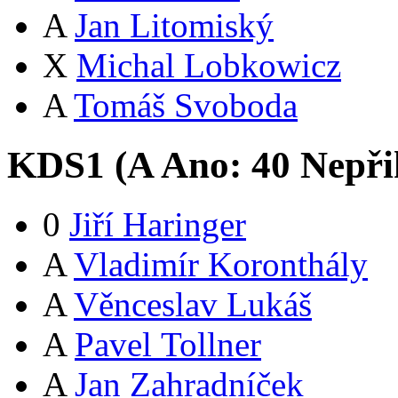
A
Jan Litomiský
X
Michal Lobkowicz
A
Tomáš Svoboda
KDS1 (
A
Ano:
4
0
Nepři
0
Jiří Haringer
A
Vladimír Koronthály
A
Věnceslav Lukáš
A
Pavel Tollner
A
Jan Zahradníček