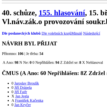
40. schůze,
155. hlasování
, 15. 
Vl.náv.zák.o provozování soukr.
Dle poslaneckých klubů
Dle volebních krajů
Minulé
Následující
NÁVRH BYL PŘIJAT
Přítomno:
106
|
Je třeba:
54
A
Ano:
98
N
Ne:
0
0
Nepřihlášen:
94
Z
Zdržel se:
8
X
Nehlasoval
ČMUS (
A
Ano:
6
0
Nepřihlášen:
8
Z
Zdržel 
0
Jaroslav Broulík
0
Jiří Drápela
0
Jiří Faifr
X
Jan Jegla
A
František Kačenka
0
Jan Kryčer