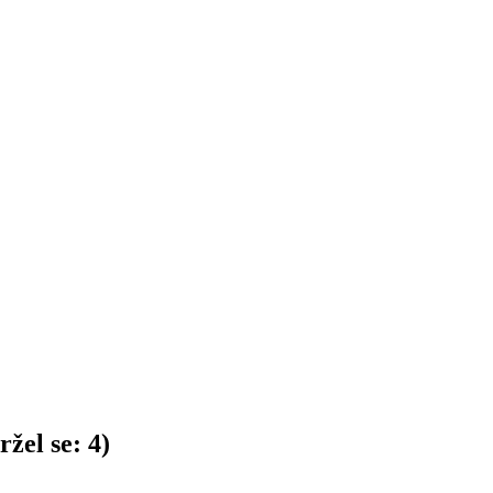
žel se:
4
)