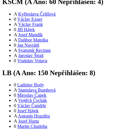
KSČM (
A
Ano:
6
0
Nepřihlášen:
4
)
A
Květoslava Čelišová
0
Václav Exner
A
Václav Frank
0
Jiří Hájek
A
Josef Mandík
A
Dalibor Matulka
0
Jan Navrátil
A
Svatomír Recman
A
Jaroslav Štrait
0
Vratislav Votava
LB (
A
Ano:
15
0
Nepřihlášen:
8
)
0
Ladislav Body
A
Stanislava Bumbová
0
Miroslav Čapek
A
Vojtěch Čechák
0
Václav Čundrle
0
Josef Hájek
A
Antonín Hrazdíra
A
Josef Hurta
0
Martin Chudoba