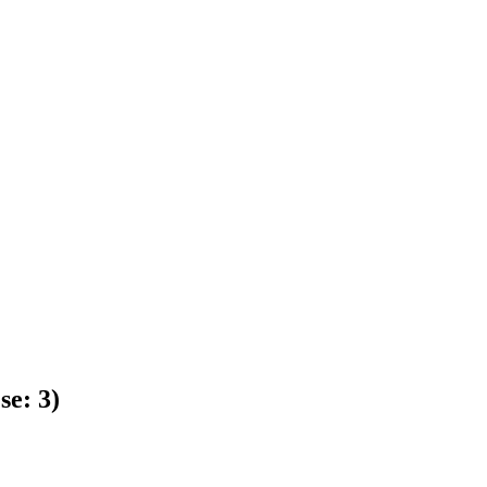
 se:
3
)