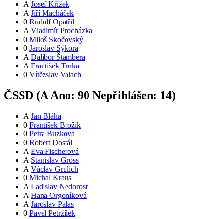
A
Josef Křížek
A
Jiří Macháček
0
Rudolf Opatřil
A
Vladimír Procházka
0
Miloš Skočovský
0
Jaroslav Sýkora
A
Dalibor Štambera
A
František Trnka
0
Vítězslav Valach
ČSSD (
A
Ano:
9
0
Nepřihlášen:
14
)
A
Jan Bláha
0
František Brožík
0
Petra Buzková
0
Robert Dostál
A
Eva Fischerová
A
Stanislav Gross
A
Václav Grulich
0
Michal Kraus
A
Ladislav Nedorost
A
Hana Orgoníková
A
Jaroslav Palas
0
Pavel Petržílek