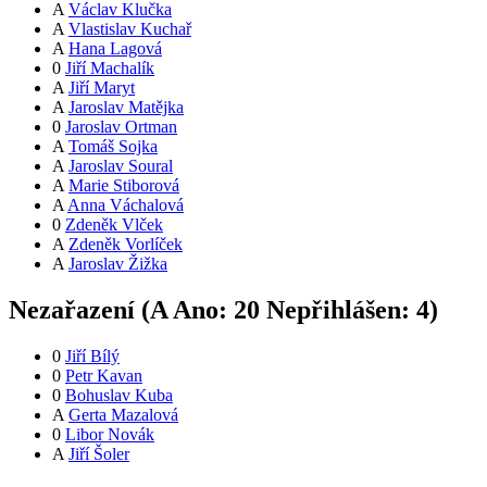
A
Václav Klučka
A
Vlastislav Kuchař
A
Hana Lagová
0
Jiří Machalík
A
Jiří Maryt
A
Jaroslav Matějka
0
Jaroslav Ortman
A
Tomáš Sojka
A
Jaroslav Soural
A
Marie Stiborová
A
Anna Váchalová
0
Zdeněk Vlček
A
Zdeněk Vorlíček
A
Jaroslav Žižka
Nezařazení (
A
Ano:
2
0
Nepřihlášen:
4
)
0
Jiří Bílý
0
Petr Kavan
0
Bohuslav Kuba
A
Gerta Mazalová
0
Libor Novák
A
Jiří Šoler