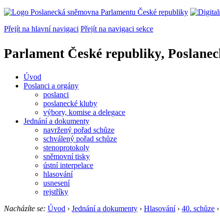
Přejít na hlavní navigaci
Přejít na navigaci sekce
Parlament České republiky, Poslane
Úvod
Poslanci a orgány
poslanci
poslanecké kluby
výbory, komise a delegace
Jednání a dokumenty
navržený pořad schůze
schválený pořad schůze
stenoprotokoly
sněmovní tisky
ústní interpelace
hlasování
usnesení
rejstříky
Nacházíte se:
Úvod
›
Jednání a dokumenty
›
Hlasování
›
40. schůze
›