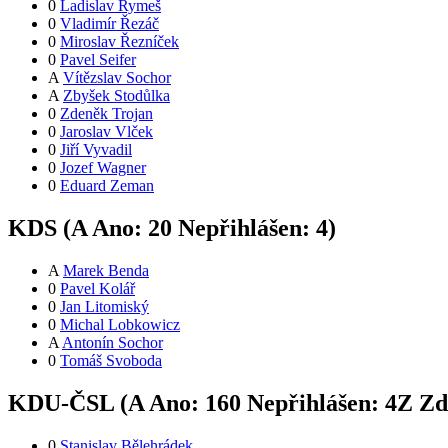
0
Ladislav Rymeš
0
Vladimír Řezáč
0
Miroslav Řezníček
0
Pavel Seifer
A
Vítězslav Sochor
A
Zbyšek Stodůlka
0
Zdeněk Trojan
0
Jaroslav Vlček
0
Jiří Vyvadil
0
Jozef Wagner
0
Eduard Zeman
KDS (
A
Ano:
2
0
Nepřihlášen:
4
)
A
Marek Benda
0
Pavel Kolář
0
Jan Litomiský
0
Michal Lobkowicz
A
Antonín Sochor
0
Tomáš Svoboda
KDU-ČSL (
A
Ano:
16
0
Nepřihlášen:
4
Z
Zdr
0
Stanislav Bělehrádek