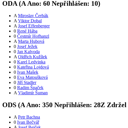
ODA (
A
Ano:
6
0
Nepřihlášen:
10
)
A
Miroslav Čerbák
A
Viktor Dobal
A
Josef Effenberger
0
René Hába
0
Čestmír Hofhanzl
A
Marta Hubová
0
Josef Ježek
0
Jan Kalvoda
A
Oldřich Kužílek
0
Karel Ledvinka
0
Kateřina Lojdová
0
Ivan Mašek
0
Eva Matoušková
0
Jiří Stadler
0
Radim Špaček
A
Vladimír Šuman
ODS (
A
Ano:
35
0
Nepřihlášen:
28
Z
Zdržel
A
Petr Bachna
0
Ivan Bečvář
A
Josef Bejček