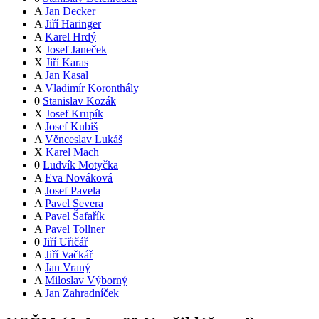
A
Jan Decker
A
Jiří Haringer
A
Karel Hrdý
X
Josef Janeček
X
Jiří Karas
A
Jan Kasal
A
Vladimír Koronthály
0
Stanislav Kozák
X
Josef Krupík
A
Josef Kubiš
A
Věnceslav Lukáš
X
Karel Mach
0
Ludvík Motyčka
A
Eva Nováková
A
Josef Pavela
A
Pavel Severa
A
Pavel Šafařík
A
Pavel Tollner
0
Jiří Uřičář
A
Jiří Vačkář
A
Jan Vraný
A
Miloslav Výborný
A
Jan Zahradníček