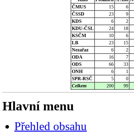
ČMUS
15
6
ČSSD
23
9
KDS
6
2
KDU-ČSL
24
18
KSČM
10
6
LB
23
15
Nezařaz
6
2
ODA
16
7
ODS
66
33
ONH
6
1
SPR-RSČ
5
0
Celkem
200
99
Hlavní menu
Přehled obsahu