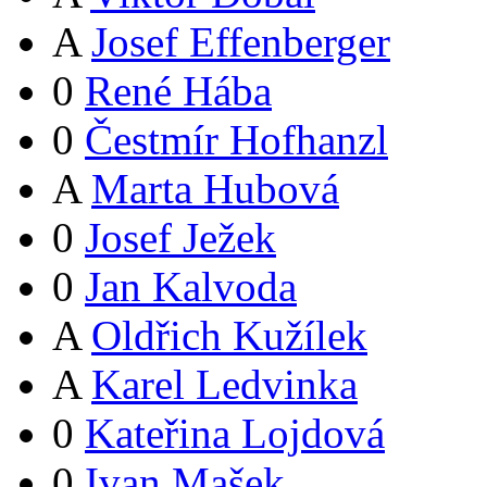
A
Josef Effenberger
0
René Hába
0
Čestmír Hofhanzl
A
Marta Hubová
0
Josef Ježek
0
Jan Kalvoda
A
Oldřich Kužílek
A
Karel Ledvinka
0
Kateřina Lojdová
0
Ivan Mašek