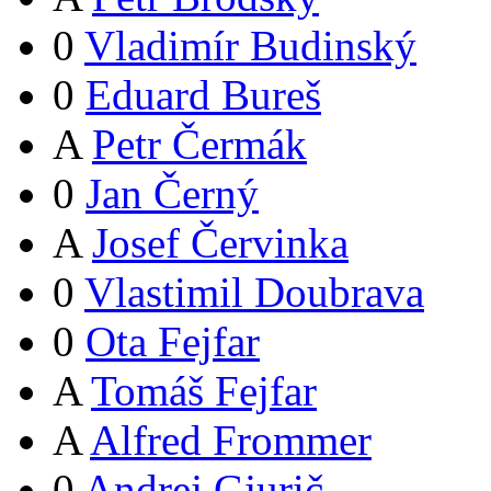
0
Vladimír Budinský
0
Eduard Bureš
A
Petr Čermák
0
Jan Černý
A
Josef Červinka
0
Vlastimil Doubrava
0
Ota Fejfar
A
Tomáš Fejfar
A
Alfred Frommer
0
Andrej Gjurič