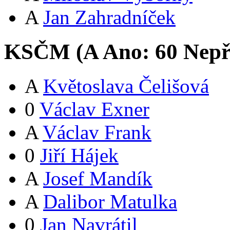
A
Jan Zahradníček
KSČM (
A
Ano:
6
0
Nepř
A
Květoslava Čelišová
0
Václav Exner
A
Václav Frank
0
Jiří Hájek
A
Josef Mandík
A
Dalibor Matulka
0
Jan Navrátil