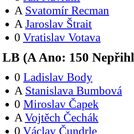
A
Svatomír Recman
A
Jaroslav Štrait
0
Vratislav Votava
LB (
A
Ano:
15
0
Nepřih
0
Ladislav Body
A
Stanislava Bumbová
0
Miroslav Čapek
A
Vojtěch Čechák
0
Václav Čundrle