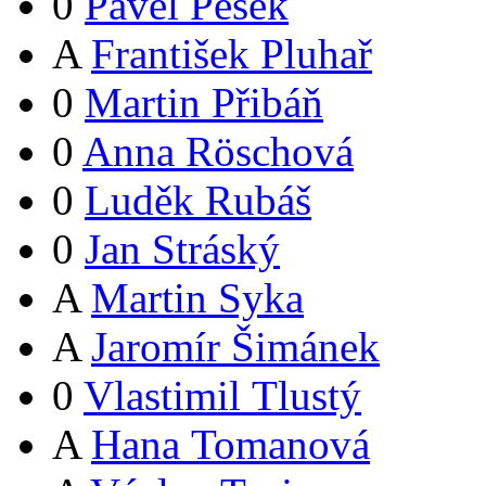
0
Pavel Pešek
A
František Pluhař
0
Martin Přibáň
0
Anna Röschová
0
Luděk Rubáš
0
Jan Stráský
A
Martin Syka
A
Jaromír Šimánek
0
Vlastimil Tlustý
A
Hana Tomanová