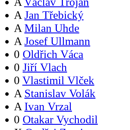
A
Václav Trojan
A
Jan Třebický
A
Milan Uhde
A
Josef Ullmann
0
Oldřich Váca
0
Jiří Vlach
0
Vlastimil Vlček
A
Stanislav Volák
A
Ivan Vrzal
0
Otakar Vychodil