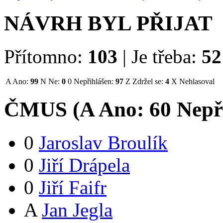
NÁVRH BYL PŘIJAT
Přítomno:
103
|
Je třeba:
52
A
Ano:
99
N
Ne:
0
0
Nepřihlášen:
97
Z
Zdržel se:
4
X
Nehlasoval
ČMUS (
A
Ano:
6
0
Nepř
0
Jaroslav Broulík
0
Jiří Drápela
0
Jiří Faifr
A
Jan Jegla