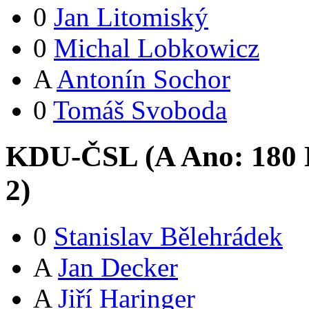
0
Jan Litomiský
0
Michal Lobkowicz
A
Antonín Sochor
0
Tomáš Svoboda
KDU-ČSL (
A
Ano:
18
0
2
)
0
Stanislav Bělehrádek
A
Jan Decker
A
Jiří Haringer