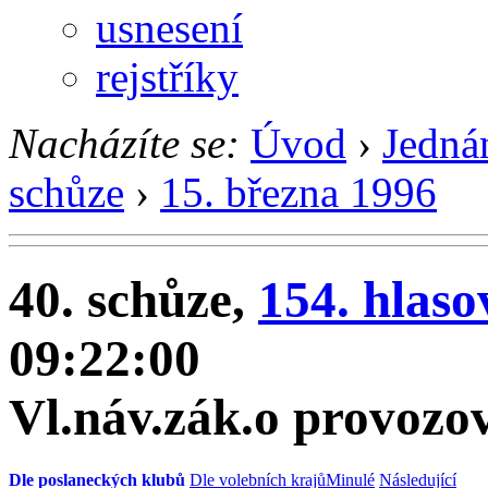
usnesení
rejstříky
Nacházíte se:
Úvod
›
Jedná
schůze
›
15. března 1996
40. schůze,
154. hlaso
09:22:00
Vl.náv.zák.o provozov
Dle poslaneckých klubů
Dle volebních krajů
Minulé
Následující