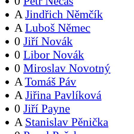
0
Petr Nečas
A
Jindřich Němčík
A
Luboš Němec
0
Jiří Novák
0
Libor Novák
0
Miroslav Novotný
A
Tomáš Páv
A
Jiřina Pavlíková
0
Jiří Payne
A
Stanislav Pěnička