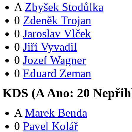
A
Zbyšek Stodůlka
0
Zdeněk Trojan
0
Jaroslav Vlček
0
Jiří Vyvadil
0
Jozef Wagner
0
Eduard Zeman
KDS (
A
Ano:
2
0
Nepřih
A
Marek Benda
0
Pavel Kolář