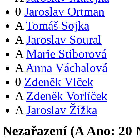
0
Jaroslav Ortman
A
Tomáš Sojka
A
Jaroslav Soural
A
Marie Stiborová
A
Anna Váchalová
0
Zdeněk Vlček
A
Zdeněk Vorlíček
A
Jaroslav Žižka
Nezařazení (
A
Ano:
2
0
N