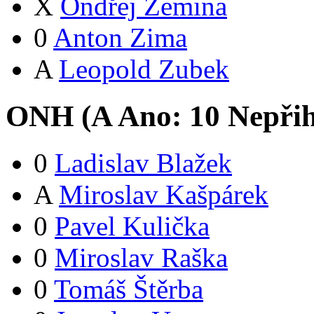
X
Ondřej Zemina
0
Anton Zima
A
Leopold Zubek
ONH (
A
Ano:
1
0
Nepřih
0
Ladislav Blažek
A
Miroslav Kašpárek
0
Pavel Kulička
0
Miroslav Raška
0
Tomáš Štěrba