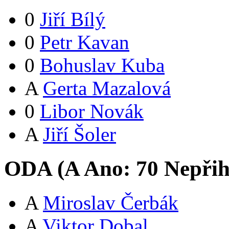
0
Jiří Bílý
0
Petr Kavan
0
Bohuslav Kuba
A
Gerta Mazalová
0
Libor Novák
A
Jiří Šoler
ODA (
A
Ano:
7
0
Nepřih
A
Miroslav Čerbák
A
Viktor Dobal