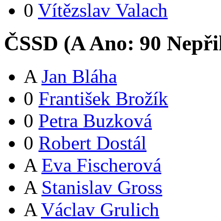
0
Vítězslav Valach
ČSSD (
A
Ano:
9
0
Nepři
A
Jan Bláha
0
František Brožík
0
Petra Buzková
0
Robert Dostál
A
Eva Fischerová
A
Stanislav Gross
A
Václav Grulich