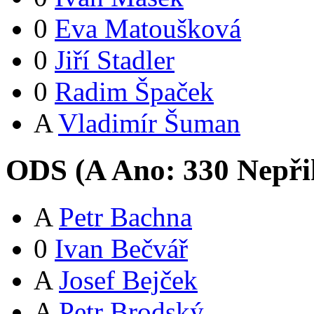
0
Eva Matoušková
0
Jiří Stadler
0
Radim Špaček
A
Vladimír Šuman
ODS (
A
Ano:
33
0
Nepři
A
Petr Bachna
0
Ivan Bečvář
A
Josef Bejček
A
Petr Brodský