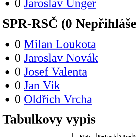
0
Jaroslav Unger
SPR-RSČ (
0
Nepřihláš
0
Milan Loukota
0
Jaroslav Novák
0
Josef Valenta
0
Jan Vik
0
Oldřich Vrcha
Tabulkovy vypis
Klub
Poslanců
A
Ano
N