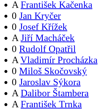
A
František Kačenka
0
Jan Kryčer
0
Josef Křížek
A
Jiří Macháček
0
Rudolf Opatřil
A
Vladimír Procházka
0
Miloš Skočovský
0
Jaroslav Sýkora
A
Dalibor Štambera
A
František Trnka