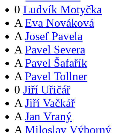
0
Ludvík Motyčka
A
Eva Nováková
A
Josef Pavela
A
Pavel Severa
A
Pavel Šafařík
A
Pavel Tollner
0
Jiří Uřičář
A
Jiří Vačkář
A
Jan Vraný
A
Miloslav Výborný