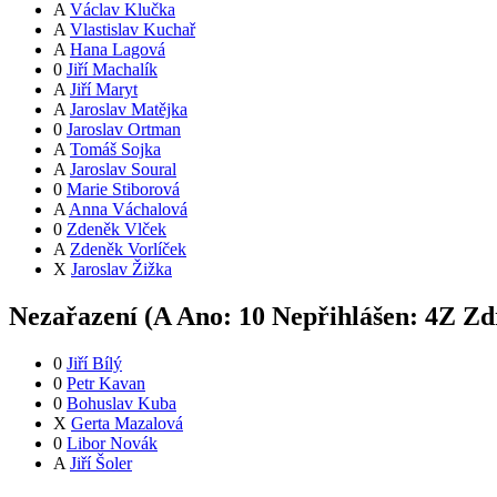
A
Václav Klučka
A
Vlastislav Kuchař
A
Hana Lagová
0
Jiří Machalík
A
Jiří Maryt
A
Jaroslav Matějka
0
Jaroslav Ortman
A
Tomáš Sojka
A
Jaroslav Soural
0
Marie Stiborová
A
Anna Váchalová
0
Zdeněk Vlček
A
Zdeněk Vorlíček
X
Jaroslav Žižka
Nezařazení (
A
Ano:
1
0
Nepřihlášen:
4
Z
Zdr
0
Jiří Bílý
0
Petr Kavan
0
Bohuslav Kuba
X
Gerta Mazalová
0
Libor Novák
A
Jiří Šoler