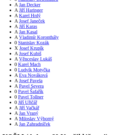
A
Jan Decker
A
Jiří Haringer
A
Karel Hrdý
A
Josef Janeček
A
Jiří Karas
A
Jan Kasal
A
Vladimír Koronthály
0
Stanislav Kozák
X
Josef Krupík
A
Josef Kubiš
A
Věnceslav Lukáš
0
Karel Mach
0
Ludvík Motyčka
A
Eva Nováková
A
Josef Pavela
A
Pavel Severa
0
Pavel Šafařík
0
Pavel Tollner
0
Jiří Uřičář
A
Jiří Vačkář
A
Jan Vraný
A
Miloslav Výborný
A
Jan Zahradníček