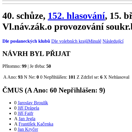
40. schůze,
152. hlasování
, 15. 
Vl.náv.zák.o provozování soukr.
Dle poslaneckých klubů
Dle volebních krajů
Minulé
Následující
NÁVRH BYL PŘIJAT
Přítomno:
99
|
Je třeba:
50
A
Ano:
93
N
Ne:
0
0
Nepřihlášen:
101
Z
Zdržel se:
6
X
Nehlasoval
ČMUS (
A
Ano:
6
0
Nepřihlášen:
9
)
0
Jaroslav Broulík
0
Jiří Drápela
0
Jiří Faifr
A
Jan Jegla
A
František Kačenka
0
Jan Kryčer