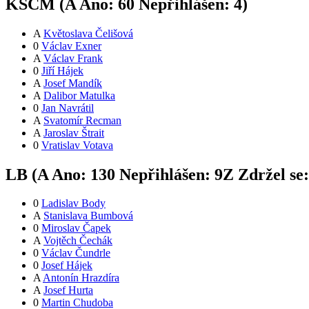
KSČM (
A
Ano:
6
0
Nepřihlášen:
4
)
A
Květoslava Čelišová
0
Václav Exner
A
Václav Frank
0
Jiří Hájek
A
Josef Mandík
A
Dalibor Matulka
0
Jan Navrátil
A
Svatomír Recman
A
Jaroslav Štrait
0
Vratislav Votava
LB (
A
Ano:
13
0
Nepřihlášen:
9
Z
Zdržel se
0
Ladislav Body
A
Stanislava Bumbová
0
Miroslav Čapek
A
Vojtěch Čechák
0
Václav Čundrle
0
Josef Hájek
A
Antonín Hrazdíra
A
Josef Hurta
0
Martin Chudoba