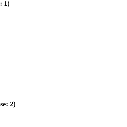
e:
1
)
 se:
2
)