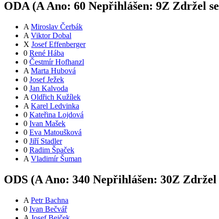
ODA (
A
Ano:
6
0
Nepřihlášen:
9
Z
Zdržel s
A
Miroslav Čerbák
A
Viktor Dobal
X
Josef Effenberger
0
René Hába
0
Čestmír Hofhanzl
A
Marta Hubová
0
Josef Ježek
0
Jan Kalvoda
A
Oldřich Kužílek
A
Karel Ledvinka
0
Kateřina Lojdová
0
Ivan Mašek
0
Eva Matoušková
0
Jiří Stadler
0
Radim Špaček
A
Vladimír Šuman
ODS (
A
Ano:
34
0
Nepřihlášen:
30
Z
Zdržel
A
Petr Bachna
0
Ivan Bečvář
A
Josef Bejček