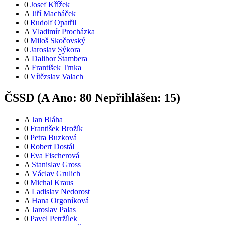
0
Josef Křížek
A
Jiří Macháček
0
Rudolf Opatřil
A
Vladimír Procházka
0
Miloš Skočovský
0
Jaroslav Sýkora
A
Dalibor Štambera
A
František Trnka
0
Vítězslav Valach
ČSSD (
A
Ano:
8
0
Nepřihlášen:
15
)
A
Jan Bláha
0
František Brožík
0
Petra Buzková
0
Robert Dostál
0
Eva Fischerová
A
Stanislav Gross
A
Václav Grulich
0
Michal Kraus
A
Ladislav Nedorost
A
Hana Orgoníková
A
Jaroslav Palas
0
Pavel Petržílek