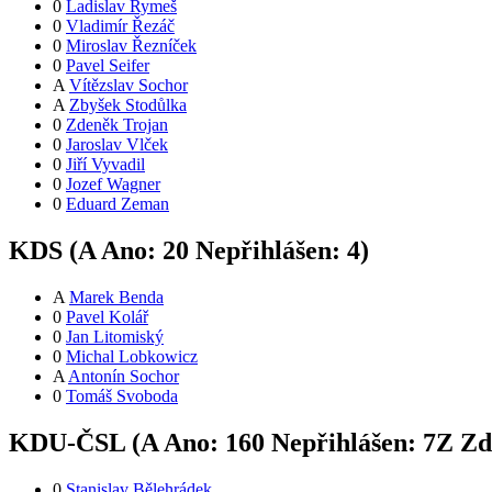
0
Ladislav Rymeš
0
Vladimír Řezáč
0
Miroslav Řezníček
0
Pavel Seifer
A
Vítězslav Sochor
A
Zbyšek Stodůlka
0
Zdeněk Trojan
0
Jaroslav Vlček
0
Jiří Vyvadil
0
Jozef Wagner
0
Eduard Zeman
KDS (
A
Ano:
2
0
Nepřihlášen:
4
)
A
Marek Benda
0
Pavel Kolář
0
Jan Litomiský
0
Michal Lobkowicz
A
Antonín Sochor
0
Tomáš Svoboda
KDU-ČSL (
A
Ano:
16
0
Nepřihlášen:
7
Z
Zdr
0
Stanislav Bělehrádek