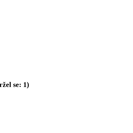
žel se:
1
)