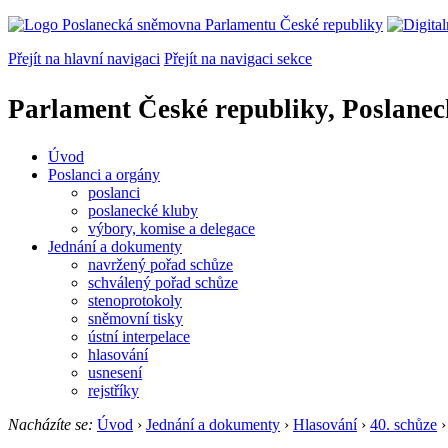
Přejít na hlavní navigaci
Přejít na navigaci sekce
Parlament České republiky, Poslane
Úvod
Poslanci a orgány
poslanci
poslanecké kluby
výbory, komise a delegace
Jednání a dokumenty
navržený pořad schůze
schválený pořad schůze
stenoprotokoly
sněmovní tisky
ústní interpelace
hlasování
usnesení
rejstříky
Nacházíte se:
Úvod
›
Jednání a dokumenty
›
Hlasování
›
40. schůze
›