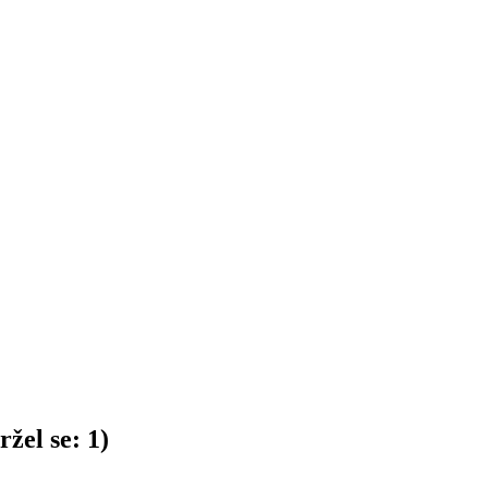
žel se:
1
)