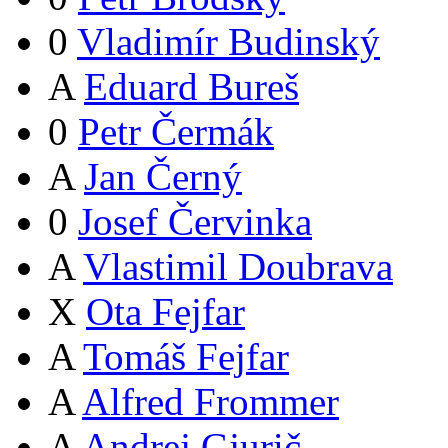
0
Vladimír Budinský
A
Eduard Bureš
0
Petr Čermák
A
Jan Černý
0
Josef Červinka
A
Vlastimil Doubrava
X
Ota Fejfar
A
Tomáš Fejfar
A
Alfred Frommer
A
Andrej Gjurič