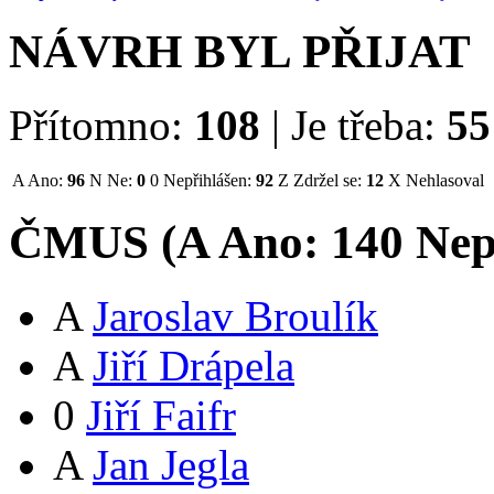
NÁVRH BYL PŘIJAT
Přítomno:
108
|
Je třeba:
55
A
Ano:
96
N
Ne:
0
0
Nepřihlášen:
92
Z
Zdržel se:
12
X
Nehlasoval
ČMUS (
A
Ano:
14
0
Nep
A
Jaroslav Broulík
A
Jiří Drápela
0
Jiří Faifr
A
Jan Jegla