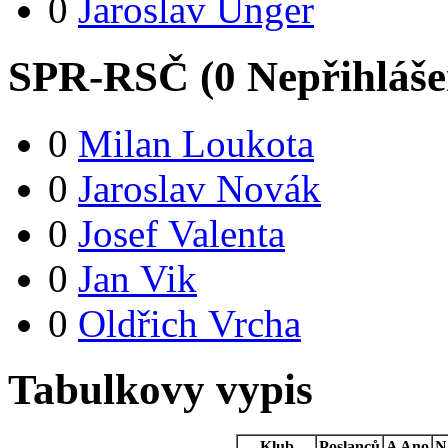
0
Jaroslav Unger
SPR-RSČ (
0
Nepřihláš
0
Milan Loukota
0
Jaroslav Novák
0
Josef Valenta
0
Jan Vik
0
Oldřich Vrcha
Tabulkovy vypis
Klub
Poslanců
A
Ano
N