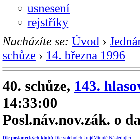
usnesení
rejstříky
Nacházíte se:
Úvod
›
Jedná
schůze
›
14. března 1996
40. schůze,
143. hlaso
14:33:00
Posl.náv.nov.zák. o d
Dle poslaneckých klubů
Dle volebních krajů
Minulé
Následující