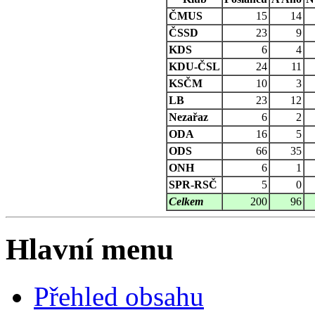
ČMUS
15
14
ČSSD
23
9
KDS
6
4
KDU-ČSL
24
11
KSČM
10
3
LB
23
12
Nezařaz
6
2
ODA
16
5
ODS
66
35
ONH
6
1
SPR-RSČ
5
0
Celkem
200
96
Hlavní menu
Přehled obsahu