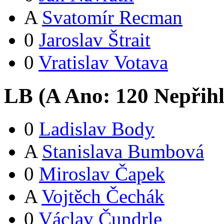
A
Svatomír Recman
0
Jaroslav Štrait
0
Vratislav Votava
LB (
A
Ano:
12
0
Nepřih
0
Ladislav Body
A
Stanislava Bumbová
0
Miroslav Čapek
A
Vojtěch Čechák
0
Václav Čundrle