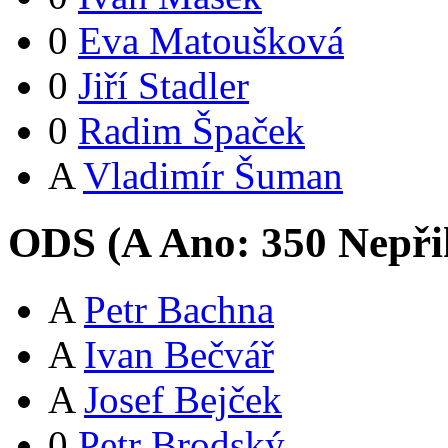
0
Eva Matoušková
0
Jiří Stadler
0
Radim Špaček
A
Vladimír Šuman
ODS (
A
Ano:
35
0
Nepři
A
Petr Bachna
A
Ivan Bečvář
A
Josef Bejček
0
Petr Brodský