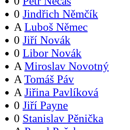
0
Petr Nečas
0
Jindřich Němčík
A
Luboš Němec
0
Jiří Novák
0
Libor Novák
A
Miroslav Novotný
A
Tomáš Páv
A
Jiřina Pavlíková
0
Jiří Payne
0
Stanislav Pěnička