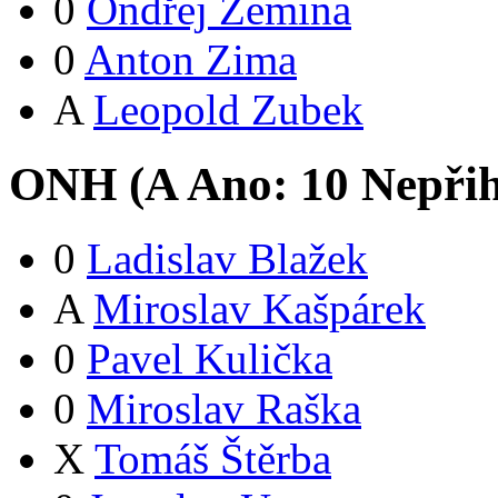
0
Ondřej Zemina
0
Anton Zima
A
Leopold Zubek
ONH (
A
Ano:
1
0
Nepřih
0
Ladislav Blažek
A
Miroslav Kašpárek
0
Pavel Kulička
0
Miroslav Raška
X
Tomáš Štěrba