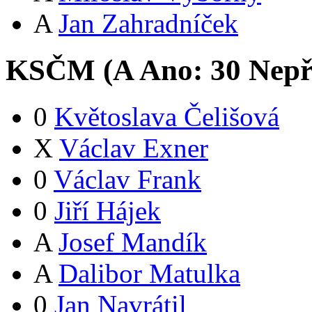
A
Jan Zahradníček
KSČM (
A
Ano:
3
0
Nepř
0
Květoslava Čelišová
X
Václav Exner
0
Václav Frank
0
Jiří Hájek
A
Josef Mandík
A
Dalibor Matulka
0
Jan Navrátil