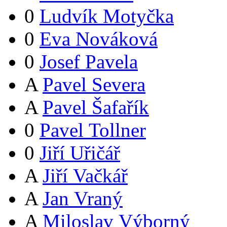
0
Ludvík Motyčka
0
Eva Nováková
0
Josef Pavela
A
Pavel Severa
A
Pavel Šafařík
0
Pavel Tollner
0
Jiří Uřičář
A
Jiří Vačkář
A
Jan Vraný
A
Miloslav Výborný