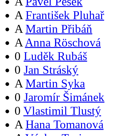
A
Pavel Pešek
A
František Pluhař
A
Martin Přibáň
A
Anna Röschová
0
Luděk Rubáš
0
Jan Stráský
A
Martin Syka
0
Jaromír Šimánek
0
Vlastimil Tlustý
A
Hana Tomanová