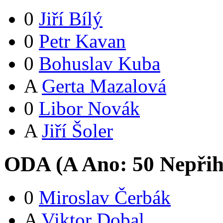
0
Jiří Bílý
0
Petr Kavan
0
Bohuslav Kuba
A
Gerta Mazalová
0
Libor Novák
A
Jiří Šoler
ODA (
A
Ano:
5
0
Nepřih
0
Miroslav Čerbák
A
Viktor Dobal