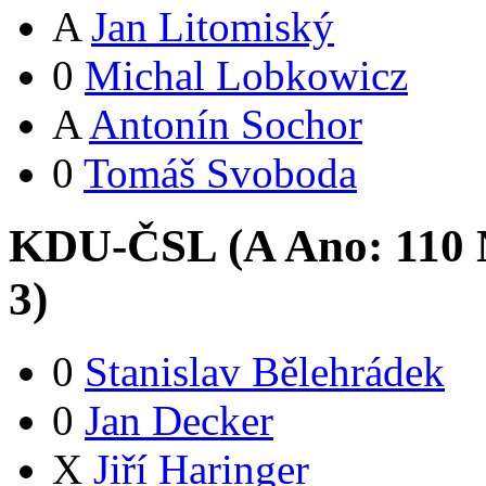
A
Jan Litomiský
0
Michal Lobkowicz
A
Antonín Sochor
0
Tomáš Svoboda
KDU-ČSL (
A
Ano:
11
0
3
)
0
Stanislav Bělehrádek
0
Jan Decker
X
Jiří Haringer