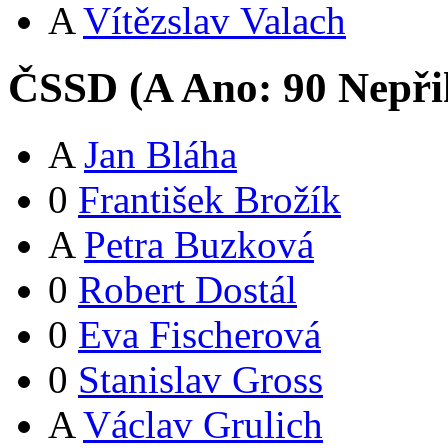
A
Vítězslav Valach
ČSSD (
A
Ano:
9
0
Nepři
A
Jan Bláha
0
František Brožík
A
Petra Buzková
0
Robert Dostál
0
Eva Fischerová
0
Stanislav Gross
A
Václav Grulich