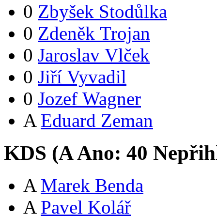
0
Zbyšek Stodůlka
0
Zdeněk Trojan
0
Jaroslav Vlček
0
Jiří Vyvadil
0
Jozef Wagner
A
Eduard Zeman
KDS (
A
Ano:
4
0
Nepřih
A
Marek Benda
A
Pavel Kolář