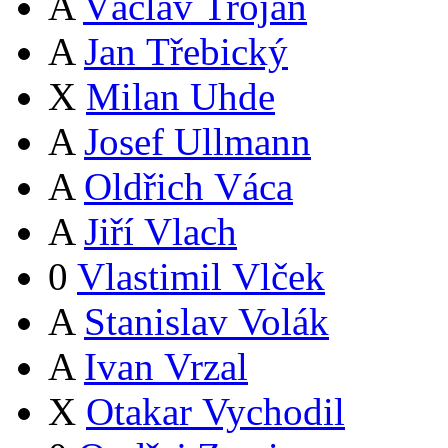
A
Václav Trojan
A
Jan Třebický
X
Milan Uhde
A
Josef Ullmann
A
Oldřich Váca
A
Jiří Vlach
0
Vlastimil Vlček
A
Stanislav Volák
A
Ivan Vrzal
X
Otakar Vychodil