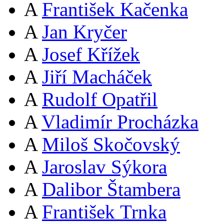
A
František Kačenka
A
Jan Kryčer
A
Josef Křížek
A
Jiří Macháček
A
Rudolf Opatřil
A
Vladimír Procházka
A
Miloš Skočovský
A
Jaroslav Sýkora
A
Dalibor Štambera
A
František Trnka