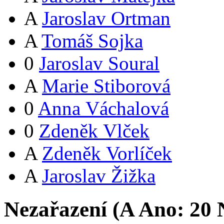
A
Jaroslav Ortman
A
Tomáš Sojka
0
Jaroslav Soural
A
Marie Stiborová
0
Anna Váchalová
0
Zdeněk Vlček
A
Zdeněk Vorlíček
A
Jaroslav Žižka
Nezařazení (
A
Ano:
2
0
N