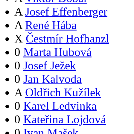
A
Josef Effenberger
A
René Hába
X
Čestmír Hofhanzl
0
Marta Hubová
0
Josef Ježek
0
Jan Kalvoda
A
Oldřich Kužílek
0
Karel Ledvinka
0
Kateřina Lojdová
0
Ivan Mašek