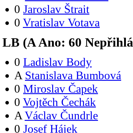
0
Jaroslav Štrait
0
Vratislav Votava
LB (
A
Ano:
6
0
Nepřihlá
0
Ladislav Body
A
Stanislava Bumbová
0
Miroslav Čapek
0
Vojtěch Čechák
A
Václav Čundrle
0
Josef Hájek