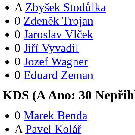
A
Zbyšek Stodůlka
0
Zdeněk Trojan
0
Jaroslav Vlček
0
Jiří Vyvadil
0
Jozef Wagner
0
Eduard Zeman
KDS (
A
Ano:
3
0
Nepřih
0
Marek Benda
A
Pavel Kolář