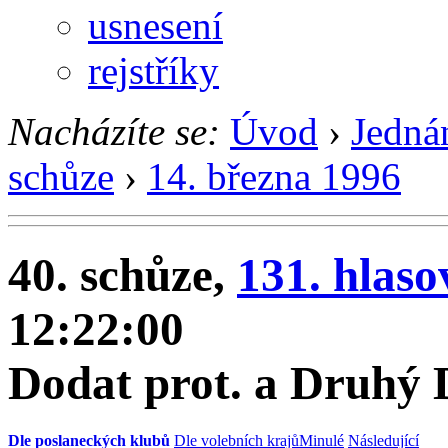
usnesení
rejstříky
Nacházíte se:
Úvod
›
Jedná
schůze
›
14. března 1996
40. schůze,
131. hlaso
12:22:00
Dodat prot. a Druhý 
Dle poslaneckých klubů
Dle volebních krajů
Minulé
Následující