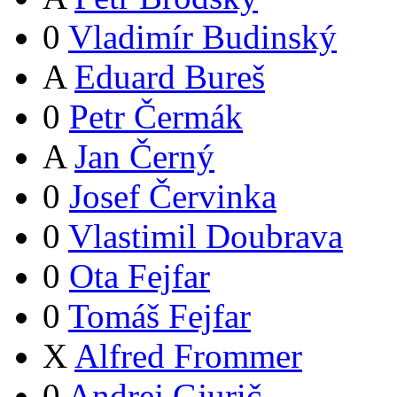
0
Vladimír Budinský
A
Eduard Bureš
0
Petr Čermák
A
Jan Černý
0
Josef Červinka
0
Vlastimil Doubrava
0
Ota Fejfar
0
Tomáš Fejfar
X
Alfred Frommer
0
Andrej Gjurič