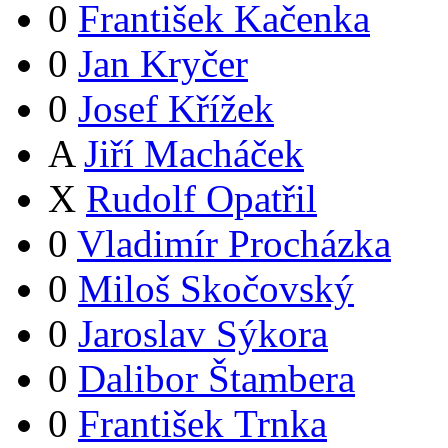
0
František Kačenka
0
Jan Kryčer
0
Josef Křížek
A
Jiří Macháček
X
Rudolf Opatřil
0
Vladimír Procházka
0
Miloš Skočovský
0
Jaroslav Sýkora
0
Dalibor Štambera
0
František Trnka