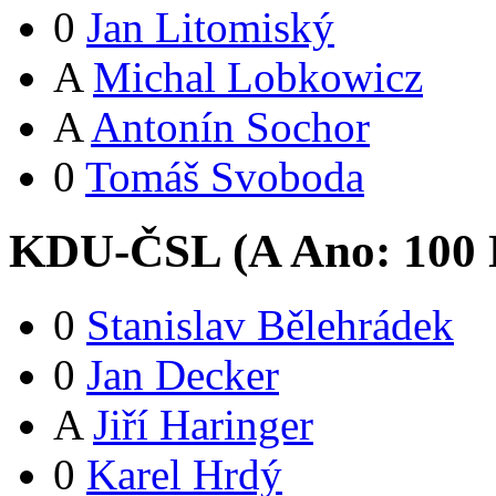
0
Jan Litomiský
A
Michal Lobkowicz
A
Antonín Sochor
0
Tomáš Svoboda
KDU-ČSL (
A
Ano:
10
0
0
Stanislav Bělehrádek
0
Jan Decker
A
Jiří Haringer
0
Karel Hrdý