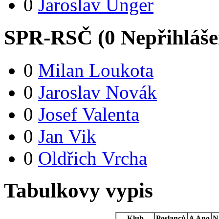
0
Jaroslav Unger
SPR-RSČ (
0
Nepřihláš
0
Milan Loukota
0
Jaroslav Novák
0
Josef Valenta
0
Jan Vik
0
Oldřich Vrcha
Tabulkovy vypis
Klub
Poslanců
A
Ano
N