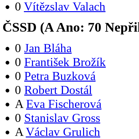
0
Vítězslav Valach
ČSSD (
A
Ano:
7
0
Nepři
0
Jan Bláha
0
František Brožík
0
Petra Buzková
0
Robert Dostál
A
Eva Fischerová
0
Stanislav Gross
A
Václav Grulich