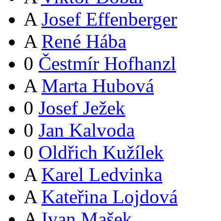
A
Josef Effenberger
A
René Hába
0
Čestmír Hofhanzl
A
Marta Hubová
0
Josef Ježek
0
Jan Kalvoda
0
Oldřich Kužílek
A
Karel Ledvinka
A
Kateřina Lojdová
A
Ivan Mašek