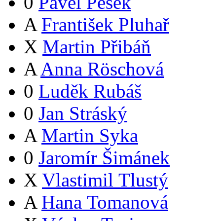
0
Pavel Pešek
A
František Pluhař
X
Martin Přibáň
A
Anna Röschová
0
Luděk Rubáš
0
Jan Stráský
A
Martin Syka
0
Jaromír Šimánek
X
Vlastimil Tlustý
A
Hana Tomanová