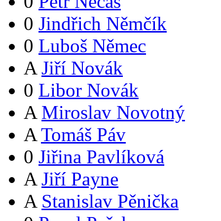
0
Petr Nečas
0
Jindřich Němčík
0
Luboš Němec
A
Jiří Novák
0
Libor Novák
A
Miroslav Novotný
A
Tomáš Páv
0
Jiřina Pavlíková
A
Jiří Payne
A
Stanislav Pěnička