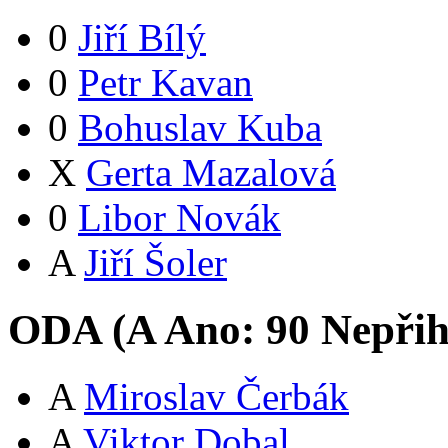
0
Jiří Bílý
0
Petr Kavan
0
Bohuslav Kuba
X
Gerta Mazalová
0
Libor Novák
A
Jiří Šoler
ODA (
A
Ano:
9
0
Nepřih
A
Miroslav Čerbák
A
Viktor Dobal