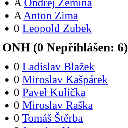
A
Ondřej Zemina
A
Anton Zima
0
Leopold Zubek
ONH (
0
Nepřihlášen:
6
)
0
Ladislav Blažek
0
Miroslav Kašpárek
0
Pavel Kulička
0
Miroslav Raška
0
Tomáš Štěrba