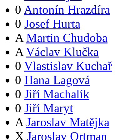
0
Antonín Hrazdíra
0
Josef Hurta
A
Martin Chudoba
A
Václav Klučka
0
Vlastislav Kuchař
0
Hana Lagová
0
Jiří Machalík
0
Jiří Maryt
A
Jaroslav Matějka
X
Jaroslav Ortman