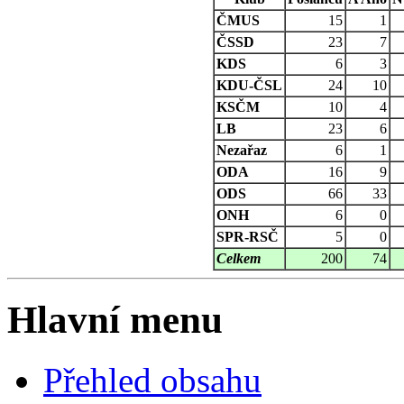
ČMUS
15
1
ČSSD
23
7
KDS
6
3
KDU-ČSL
24
10
KSČM
10
4
LB
23
6
Nezařaz
6
1
ODA
16
9
ODS
66
33
ONH
6
0
SPR-RSČ
5
0
Celkem
200
74
Hlavní menu
Přehled obsahu