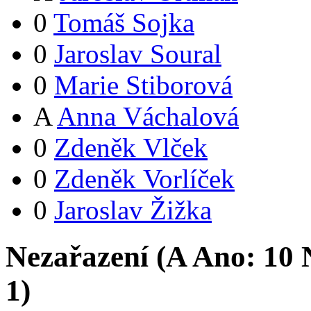
0
Tomáš Sojka
0
Jaroslav Soural
0
Marie Stiborová
A
Anna Váchalová
0
Zdeněk Vlček
0
Zdeněk Vorlíček
0
Jaroslav Žižka
Nezařazení (
A
Ano:
1
0
N
1
)