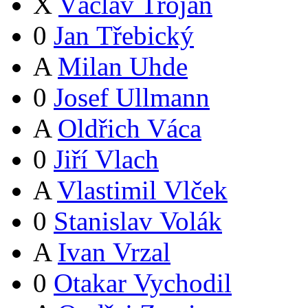
X
Václav Trojan
0
Jan Třebický
A
Milan Uhde
0
Josef Ullmann
A
Oldřich Váca
0
Jiří Vlach
A
Vlastimil Vlček
0
Stanislav Volák
A
Ivan Vrzal
0
Otakar Vychodil