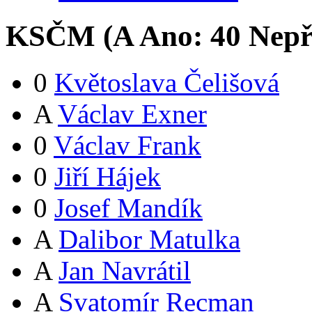
KSČM (
A
Ano:
4
0
Nepř
0
Květoslava Čelišová
A
Václav Exner
0
Václav Frank
0
Jiří Hájek
0
Josef Mandík
A
Dalibor Matulka
A
Jan Navrátil
A
Svatomír Recman