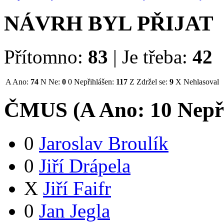
NÁVRH BYL PŘIJAT
Přítomno:
83
|
Je třeba:
42
A
Ano:
74
N
Ne:
0
0
Nepřihlášen:
117
Z
Zdržel se:
9
X
Nehlasoval
ČMUS (
A
Ano:
1
0
Nepř
0
Jaroslav Broulík
0
Jiří Drápela
X
Jiří Faifr
0
Jan Jegla