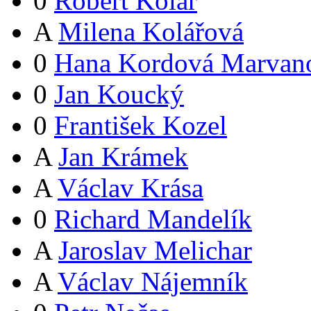
0
Robert Kolář
A
Milena Kolářová
0
Hana Kordová Marvan
0
Jan Koucký
0
František Kozel
A
Jan Krámek
A
Václav Krása
0
Richard Mandelík
A
Jaroslav Melichar
A
Václav Nájemník