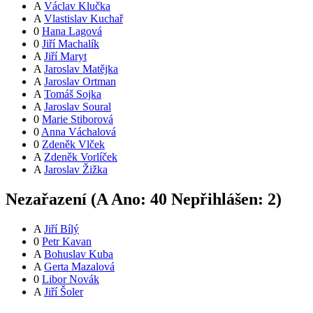
A
Václav Klučka
A
Vlastislav Kuchař
0
Hana Lagová
0
Jiří Machalík
A
Jiří Maryt
A
Jaroslav Matějka
A
Jaroslav Ortman
A
Tomáš Sojka
A
Jaroslav Soural
0
Marie Stiborová
0
Anna Váchalová
0
Zdeněk Vlček
A
Zdeněk Vorlíček
A
Jaroslav Žižka
Nezařazení (
A
Ano:
4
0
Nepřihlášen:
2
)
A
Jiří Bílý
0
Petr Kavan
A
Bohuslav Kuba
A
Gerta Mazalová
0
Libor Novák
A
Jiří Šoler