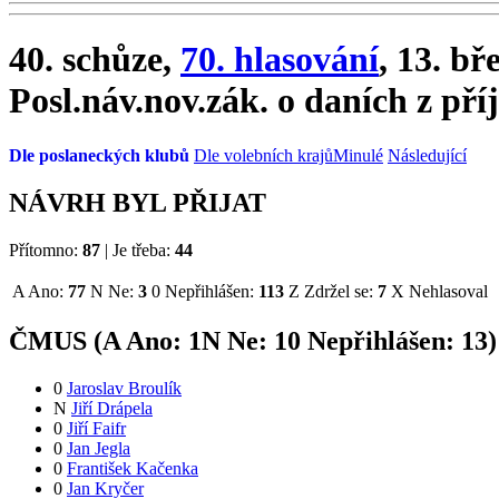
40. schůze,
70. hlasování
, 13. bř
Posl.náv.nov.zák. o daních z př
Dle poslaneckých klubů
Dle volebních krajů
Minulé
Následující
NÁVRH BYL PŘIJAT
Přítomno:
87
|
Je třeba:
44
A
Ano:
77
N
Ne:
3
0
Nepřihlášen:
113
Z
Zdržel se:
7
X
Nehlasoval
ČMUS (
A
Ano:
1
N
Ne:
1
0
Nepřihlášen:
13
)
0
Jaroslav Broulík
N
Jiří Drápela
0
Jiří Faifr
0
Jan Jegla
0
František Kačenka
0
Jan Kryčer