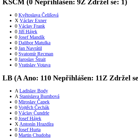
KSČM (
0
Nepřihlášen:
9
Z
Zdržel se:
1
)
0
Květoslava Čelišová
X
Václav Exner
0
Václav Frank
0
Jiří Hájek
0
Josef Mandík
0
Dalibor Matulka
0
Jan Navrátil
0
Svatomír Recman
0
Jaroslav Štrait
0
Vratislav Votava
LB (
A
Ano:
11
0
Nepřihlášen:
11
Z
Zdržel s
A
Ladislav Body
A
Stanislava Bumbová
0
Miroslav Čapek
0
Vojtěch Čechák
0
Václav Čundrle
0
Josef Hájek
X
Antonín Hrazdíra
0
Josef Hurta
0
Martin Chudoba