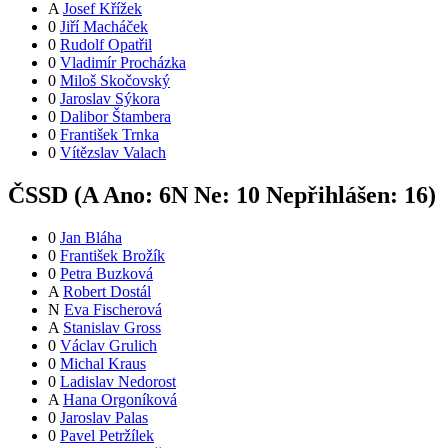
A
Josef Křížek
0
Jiří Macháček
0
Rudolf Opatřil
0
Vladimír Procházka
0
Miloš Skočovský
0
Jaroslav Sýkora
0
Dalibor Štambera
0
František Trnka
0
Vítězslav Valach
ČSSD (
A
Ano:
6
N
Ne:
1
0
Nepřihlášen:
16
)
0
Jan Bláha
0
František Brožík
0
Petra Buzková
A
Robert Dostál
N
Eva Fischerová
A
Stanislav Gross
0
Václav Grulich
0
Michal Kraus
0
Ladislav Nedorost
A
Hana Orgoníková
0
Jaroslav Palas
0
Pavel Petržílek