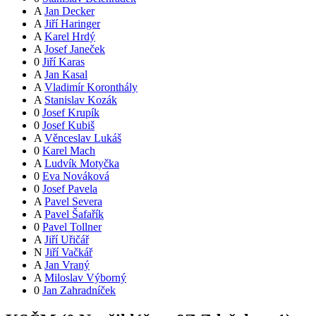
A
Jan Decker
A
Jiří Haringer
A
Karel Hrdý
A
Josef Janeček
0
Jiří Karas
A
Jan Kasal
A
Vladimír Koronthály
A
Stanislav Kozák
0
Josef Krupík
0
Josef Kubiš
A
Věnceslav Lukáš
0
Karel Mach
A
Ludvík Motyčka
0
Eva Nováková
0
Josef Pavela
A
Pavel Severa
A
Pavel Šafařík
0
Pavel Tollner
A
Jiří Uřičář
N
Jiří Vačkář
A
Jan Vraný
A
Miloslav Výborný
0
Jan Zahradníček