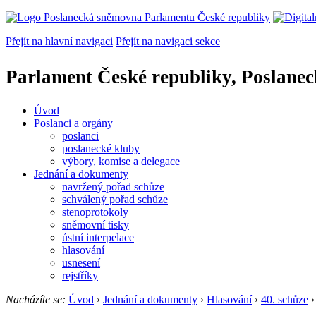
Přejít na hlavní navigaci
Přejít na navigaci sekce
Parlament České republiky, Poslane
Úvod
Poslanci a orgány
poslanci
poslanecké kluby
výbory, komise a delegace
Jednání a dokumenty
navržený pořad schůze
schválený pořad schůze
stenoprotokoly
sněmovní tisky
ústní interpelace
hlasování
usnesení
rejstříky
Nacházíte se:
Úvod
›
Jednání a dokumenty
›
Hlasování
›
40. schůze
›