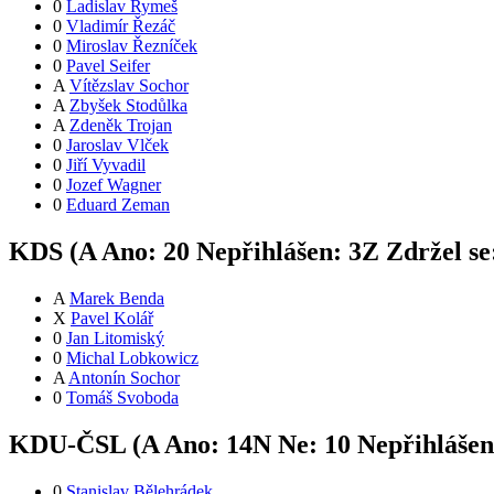
0
Ladislav Rymeš
0
Vladimír Řezáč
0
Miroslav Řezníček
0
Pavel Seifer
A
Vítězslav Sochor
A
Zbyšek Stodůlka
A
Zdeněk Trojan
0
Jaroslav Vlček
0
Jiří Vyvadil
0
Jozef Wagner
0
Eduard Zeman
KDS (
A
Ano:
2
0
Nepřihlášen:
3
Z
Zdržel se
A
Marek Benda
X
Pavel Kolář
0
Jan Litomiský
0
Michal Lobkowicz
A
Antonín Sochor
0
Tomáš Svoboda
KDU-ČSL (
A
Ano:
14
N
Ne:
1
0
Nepřihláše
0
Stanislav Bělehrádek