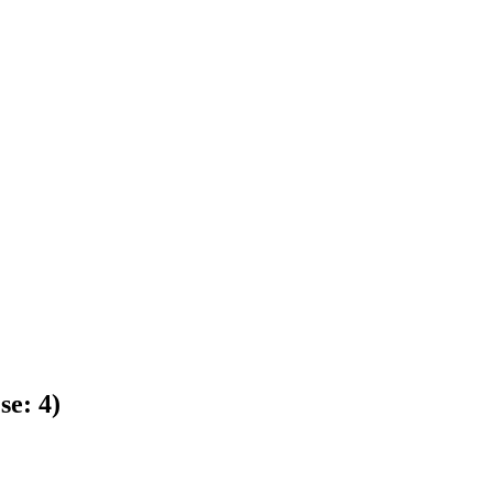
 se:
4
)