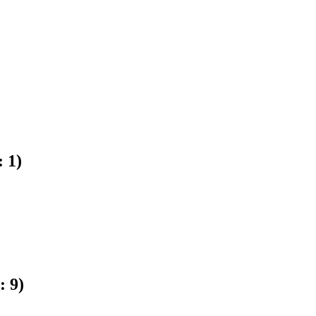
:
1
)
n:
9
)