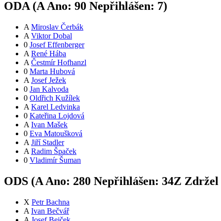
ODA (
A
Ano:
9
0
Nepřihlášen:
7
)
A
Miroslav Čerbák
A
Viktor Dobal
0
Josef Effenberger
A
René Hába
A
Čestmír Hofhanzl
0
Marta Hubová
A
Josef Ježek
0
Jan Kalvoda
0
Oldřich Kužílek
A
Karel Ledvinka
0
Kateřina Lojdová
A
Ivan Mašek
0
Eva Matoušková
A
Jiří Stadler
A
Radim Špaček
0
Vladimír Šuman
ODS (
A
Ano:
28
0
Nepřihlášen:
34
Z
Zdržel
X
Petr Bachna
A
Ivan Bečvář
A
Josef Bejček