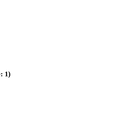
e:
1
)