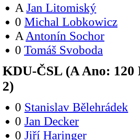
A
Jan Litomiský
0
Michal Lobkowicz
A
Antonín Sochor
0
Tomáš Svoboda
KDU-ČSL (
A
Ano:
12
0
2
)
0
Stanislav Bělehrádek
0
Jan Decker
0
Jiří Haringer