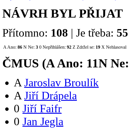
NÁVRH BYL PŘIJAT
Přítomno:
108
|
Je třeba:
55
A
Ano:
86
N
Ne:
3
0
Nepřihlášen:
92
Z
Zdržel se:
19
X
Nehlasoval
ČMUS (
A
Ano:
11
N
Ne
A
Jaroslav Broulík
A
Jiří Drápela
0
Jiří Faifr
0
Jan Jegla