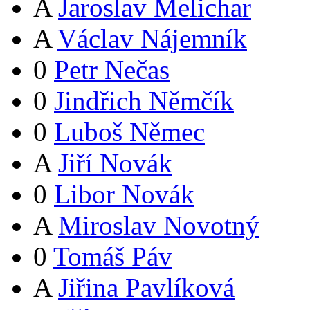
A
Jaroslav Melichar
A
Václav Nájemník
0
Petr Nečas
0
Jindřich Němčík
0
Luboš Němec
A
Jiří Novák
0
Libor Novák
A
Miroslav Novotný
0
Tomáš Páv
A
Jiřina Pavlíková