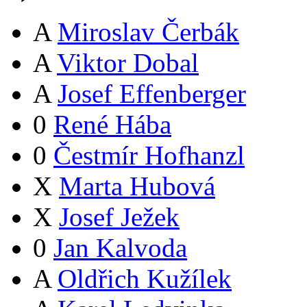
A
Miroslav Čerbák
A
Viktor Dobal
A
Josef Effenberger
0
René Hába
0
Čestmír Hofhanzl
X
Marta Hubová
X
Josef Ježek
0
Jan Kalvoda
A
Oldřich Kužílek