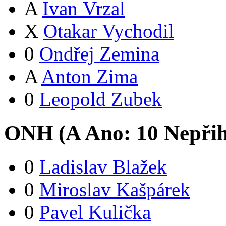
A
Ivan Vrzal
X
Otakar Vychodil
0
Ondřej Zemina
A
Anton Zima
0
Leopold Zubek
ONH (
A
Ano:
1
0
Nepřih
0
Ladislav Blažek
0
Miroslav Kašpárek
0
Pavel Kulička