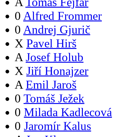
A
Tomáš Fejfar
0
Alfred Frommer
0
Andrej Gjurič
X
Pavel Hirš
A
Josef Holub
X
Jiří Honajzer
A
Emil Jaroš
0
Tomáš Ježek
0
Milada Kadlecová
0
Jaromír Kalus