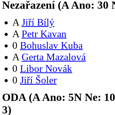
Nezařazení (
A
Ano:
3
0
N
A
Jiří Bílý
A
Petr Kavan
0
Bohuslav Kuba
A
Gerta Mazalová
0
Libor Novák
0
Jiří Šoler
ODA (
A
Ano:
5
N
Ne:
1
3
)