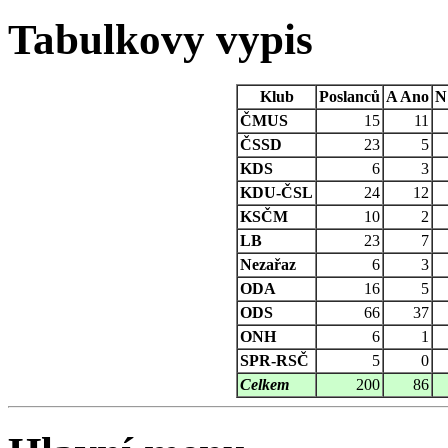
Tabulkovy vypis
Klub
Poslanců
A
Ano
N
ČMUS
15
11
ČSSD
23
5
KDS
6
3
KDU-ČSL
24
12
KSČM
10
2
LB
23
7
Nezařaz
6
3
ODA
16
5
ODS
66
37
ONH
6
1
SPR-RSČ
5
0
Celkem
200
86