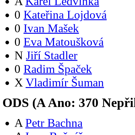
A
Karel Ledvinka
0
Kateřina Lojdová
0
Ivan Mašek
0
Eva Matoušková
N
Jiří Stadler
0
Radim Špaček
X
Vladimír Šuman
ODS (
A
Ano:
37
0
Nepři
A
Petr Bachna