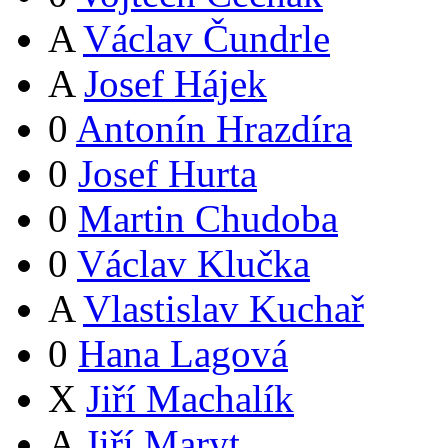
A
Václav Čundrle
A
Josef Hájek
0
Antonín Hrazdíra
0
Josef Hurta
0
Martin Chudoba
0
Václav Klučka
A
Vlastislav Kuchař
0
Hana Lagová
X
Jiří Machalík
A
Jiří Maryt