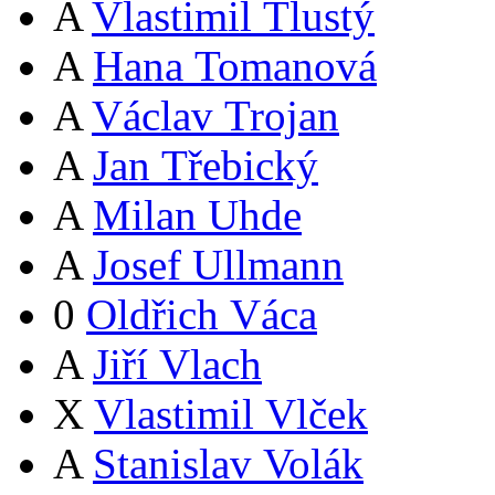
A
Vlastimil Tlustý
A
Hana Tomanová
A
Václav Trojan
A
Jan Třebický
A
Milan Uhde
A
Josef Ullmann
0
Oldřich Váca
A
Jiří Vlach
X
Vlastimil Vlček
A
Stanislav Volák