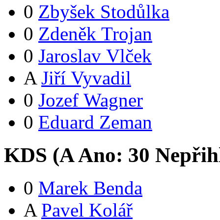
0
Zbyšek Stodůlka
0
Zdeněk Trojan
0
Jaroslav Vlček
A
Jiří Vyvadil
0
Jozef Wagner
0
Eduard Zeman
KDS (
A
Ano:
3
0
Nepřih
0
Marek Benda
A
Pavel Kolář