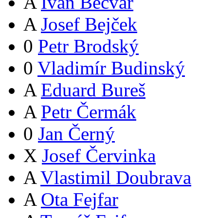
A
Ivan Bečvář
A
Josef Bejček
0
Petr Brodský
0
Vladimír Budinský
A
Eduard Bureš
A
Petr Čermák
0
Jan Černý
X
Josef Červinka
A
Vlastimil Doubrava
A
Ota Fejfar