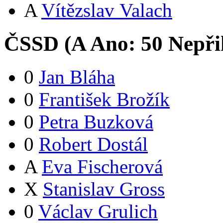
A
Vítězslav Valach
ČSSD (
A
Ano:
5
0
Nepři
0
Jan Bláha
0
František Brožík
0
Petra Buzková
0
Robert Dostál
A
Eva Fischerová
X
Stanislav Gross
0
Václav Grulich