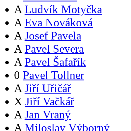
A
Ludvík Motyčka
A
Eva Nováková
A
Josef Pavela
A
Pavel Severa
A
Pavel Šafařík
0
Pavel Tollner
A
Jiří Uřičář
X
Jiří Vačkář
A
Jan Vraný
A
Miloslav Výborný