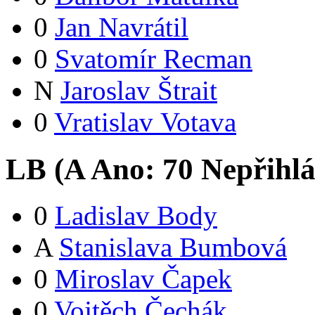
0
Jan Navrátil
0
Svatomír Recman
N
Jaroslav Štrait
0
Vratislav Votava
LB (
A
Ano:
7
0
Nepřihlá
0
Ladislav Body
A
Stanislava Bumbová
0
Miroslav Čapek
0
Vojtěch Čechák