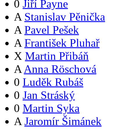
0
Jiří Payne
A
Stanislav Pěnička
A
Pavel Pešek
A
František Pluhař
X
Martin Přibáň
A
Anna Röschová
0
Luděk Rubáš
0
Jan Stráský
0
Martin Syka
A
Jaromír Šimánek