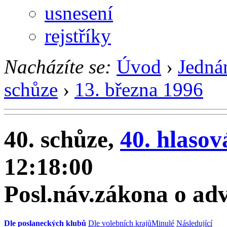
usnesení
rejstříky
Nacházíte se:
Úvod
›
Jedná
schůze
›
13. března 1996
40. schůze,
40. hlasov
12:18:00
Posl.náv.zákona o ad
Dle poslaneckých klubů
Dle volebních krajů
Minulé
Následující