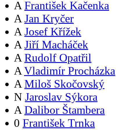
A
František Kačenka
A
Jan Kryčer
A
Josef Křížek
A
Jiří Macháček
A
Rudolf Opatřil
A
Vladimír Procházka
A
Miloš Skočovský
N
Jaroslav Sýkora
A
Dalibor Štambera
0
František Trnka