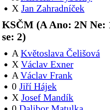
X
Jan Zahradníček
KSČM (
A
Ano:
2
N
Ne:
se:
2
)
A
Květoslava Čelišová
X
Václav Exner
A
Václav Frank
0
Jiří Hájek
X
Josef Mandík
0
Dalibor Matulka