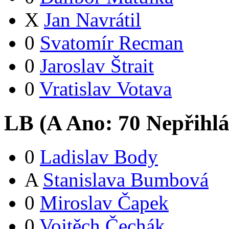
X
Jan Navrátil
0
Svatomír Recman
0
Jaroslav Štrait
0
Vratislav Votava
LB (
A
Ano:
7
0
Nepřihlá
0
Ladislav Body
A
Stanislava Bumbová
0
Miroslav Čapek
0
Vojtěch Čechák