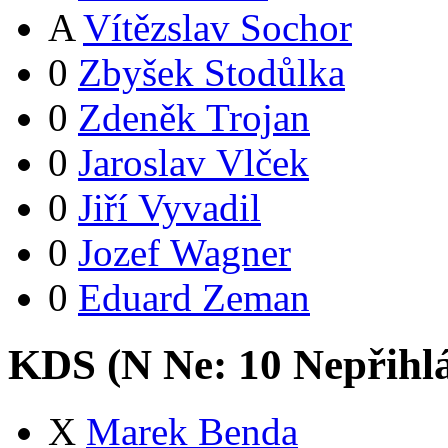
A
Vítězslav Sochor
0
Zbyšek Stodůlka
0
Zdeněk Trojan
0
Jaroslav Vlček
0
Jiří Vyvadil
0
Jozef Wagner
0
Eduard Zeman
KDS (
N
Ne:
1
0
Nepřihl
X
Marek Benda