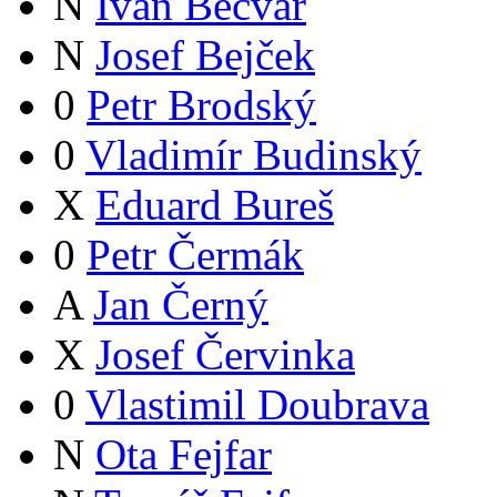
N
Ivan Bečvář
N
Josef Bejček
0
Petr Brodský
0
Vladimír Budinský
X
Eduard Bureš
0
Petr Čermák
A
Jan Černý
X
Josef Červinka
0
Vlastimil Doubrava
N
Ota Fejfar