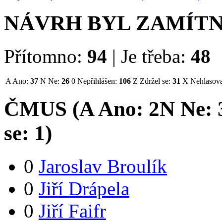
NÁVRH BYL ZAMÍT
Přítomno:
94
|
Je třeba:
48
A
Ano:
37
N
Ne:
26
0
Nepřihlášen:
106
Z
Zdržel se:
31
X
Nehlasova
ČMUS (
A
Ano:
2
N
Ne:
se:
1
)
0
Jaroslav Broulík
0
Jiří Drápela
0
Jiří Faifr