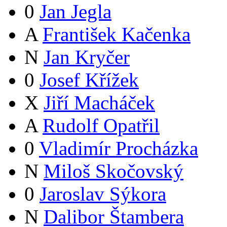
0
Jan Jegla
A
František Kačenka
N
Jan Kryčer
0
Josef Křížek
X
Jiří Macháček
A
Rudolf Opatřil
0
Vladimír Procházka
N
Miloš Skočovský
0
Jaroslav Sýkora
N
Dalibor Štambera