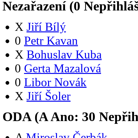
Nezařazení (
0
Nepřihlá
X
Jiří Bílý
0
Petr Kavan
X
Bohuslav Kuba
0
Gerta Mazalová
0
Libor Novák
X
Jiří Šoler
ODA (
A
Ano:
3
0
Nepřih
A
Miroslav Čerbák