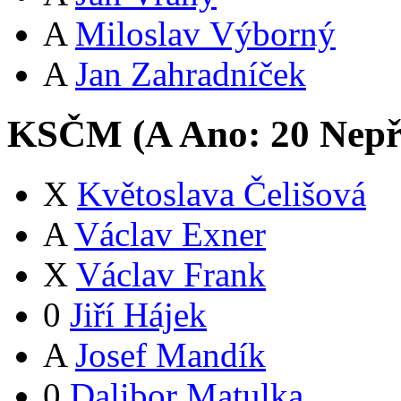
A
Miloslav Výborný
A
Jan Zahradníček
KSČM (
A
Ano:
2
0
Nepř
X
Květoslava Čelišová
A
Václav Exner
X
Václav Frank
0
Jiří Hájek
A
Josef Mandík
0
Dalibor Matulka