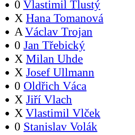
0
Vlastimil Tlustý
X
Hana Tomanová
A
Václav Trojan
0
Jan Třebický
X
Milan Uhde
X
Josef Ullmann
0
Oldřich Váca
X
Jiří Vlach
X
Vlastimil Vlček
0
Stanislav Volák