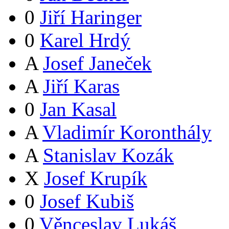
0
Jiří Haringer
0
Karel Hrdý
A
Josef Janeček
A
Jiří Karas
0
Jan Kasal
A
Vladimír Koronthály
A
Stanislav Kozák
X
Josef Krupík
0
Josef Kubiš
0
Věnceslav Lukáš