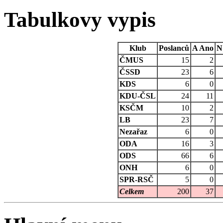
Tabulkovy vypis
Klub
Poslanců
A
Ano
N
ČMUS
15
2
ČSSD
23
6
KDS
6
0
KDU-ČSL
24
11
KSČM
10
2
LB
23
7
Nezařaz
6
0
ODA
16
3
ODS
66
6
ONH
6
0
SPR-RSČ
5
0
Celkem
200
37