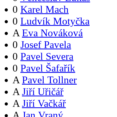
0
Karel Mach
0
Ludvík Motyčka
A
Eva Nováková
0
Josef Pavela
0
Pavel Severa
0
Pavel Šafařík
A
Pavel Tollner
A
Jiří Uřičář
A
Jiří Vačkář
A
Jan Vraný