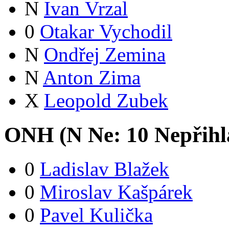
N
Ivan Vrzal
0
Otakar Vychodil
N
Ondřej Zemina
N
Anton Zima
X
Leopold Zubek
ONH (
N
Ne:
1
0
Nepřihl
0
Ladislav Blažek
0
Miroslav Kašpárek
0
Pavel Kulička