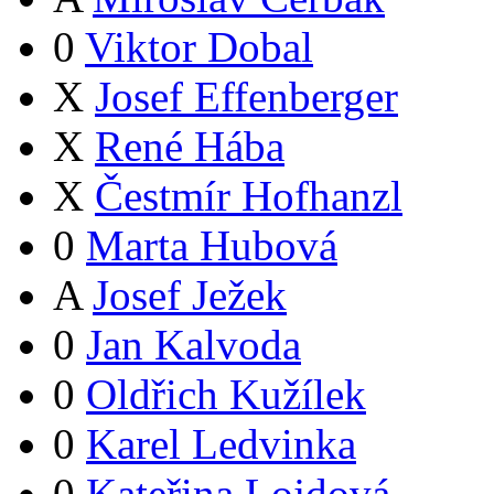
0
Viktor Dobal
X
Josef Effenberger
X
René Hába
X
Čestmír Hofhanzl
0
Marta Hubová
A
Josef Ježek
0
Jan Kalvoda
0
Oldřich Kužílek
0
Karel Ledvinka
0
Kateřina Lojdová