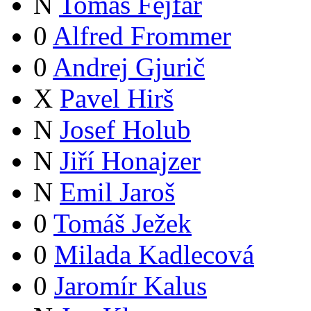
N
Tomáš Fejfar
0
Alfred Frommer
0
Andrej Gjurič
X
Pavel Hirš
N
Josef Holub
N
Jiří Honajzer
N
Emil Jaroš
0
Tomáš Ježek
0
Milada Kadlecová
0
Jaromír Kalus