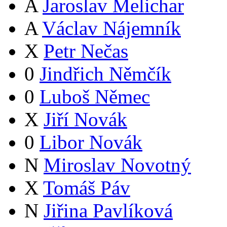
A
Jaroslav Melichar
A
Václav Nájemník
X
Petr Nečas
0
Jindřich Němčík
0
Luboš Němec
X
Jiří Novák
0
Libor Novák
N
Miroslav Novotný
X
Tomáš Páv
N
Jiřina Pavlíková