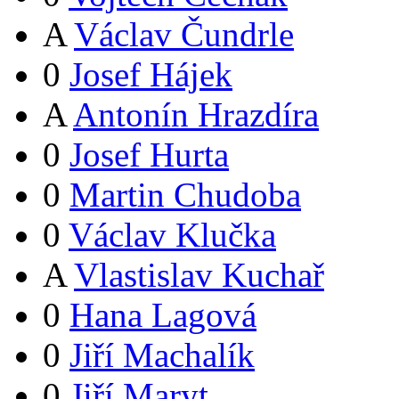
A
Václav Čundrle
0
Josef Hájek
A
Antonín Hrazdíra
0
Josef Hurta
0
Martin Chudoba
0
Václav Klučka
A
Vlastislav Kuchař
0
Hana Lagová
0
Jiří Machalík
0
Jiří Maryt