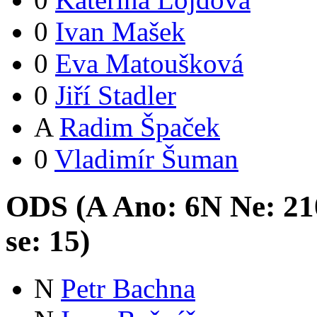
0
Ivan Mašek
0
Eva Matoušková
0
Jiří Stadler
A
Radim Špaček
0
Vladimír Šuman
ODS (
A
Ano:
6
N
Ne:
21
se:
15
)
N
Petr Bachna