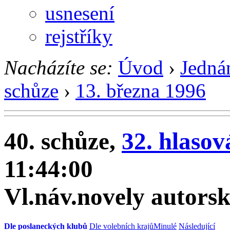
usnesení
rejstříky
Nacházíte se:
Úvod
›
Jedná
schůze
›
13. března 1996
40. schůze,
32. hlasov
11:44:00
Vl.náv.novely autors
Dle poslaneckých klubů
Dle volebních krajů
Minulé
Následující