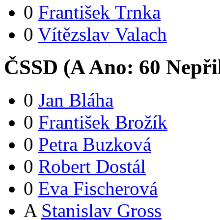
0
František Trnka
0
Vítězslav Valach
ČSSD (
A
Ano:
6
0
Nepři
0
Jan Bláha
0
František Brožík
0
Petra Buzková
0
Robert Dostál
0
Eva Fischerová
A
Stanislav Gross