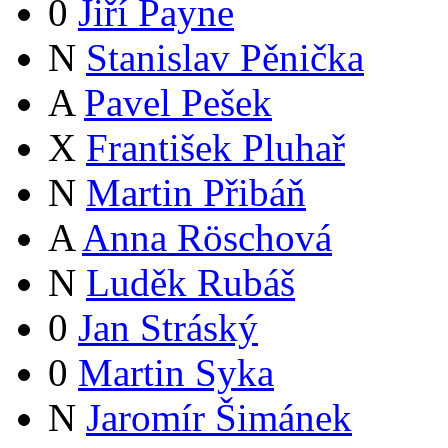
0
Jiří Payne
N
Stanislav Pěnička
A
Pavel Pešek
X
František Pluhař
N
Martin Přibáň
A
Anna Röschová
N
Luděk Rubáš
0
Jan Stráský
0
Martin Syka
N
Jaromír Šimánek