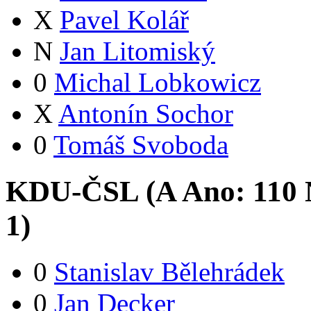
X
Pavel Kolář
N
Jan Litomiský
0
Michal Lobkowicz
X
Antonín Sochor
0
Tomáš Svoboda
KDU-ČSL (
A
Ano:
11
0
1
)
0
Stanislav Bělehrádek
0
Jan Decker