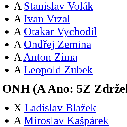
A
Stanislav Volák
A
Ivan Vrzal
A
Otakar Vychodil
A
Ondřej Zemina
A
Anton Zima
A
Leopold Zubek
ONH (
A
Ano:
5
Z
Zdržel
X
Ladislav Blažek
A
Miroslav Kašpárek