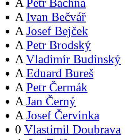
A
Petr Bachna
A
Ivan Bečvář
A
Josef Bejček
A
Petr Brodský
A
Vladimír Budinský
A
Eduard Bureš
A
Petr Čermák
A
Jan Černý
A
Josef Červinka
0
Vlastimil Doubrava