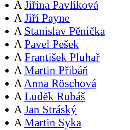
A
Jiřina Pavlíková
A
Jiří Payne
A
Stanislav Pěnička
A
Pavel Pešek
A
František Pluhař
A
Martin Přibáň
A
Anna Röschová
A
Luděk Rubáš
A
Jan Stráský
A
Martin Syka