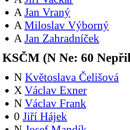
A
Jan Vraný
A
Miloslav Výborný
A
Jan Zahradníček
KSČM (
N
Ne:
6
0
Nepři
N
Květoslava Čelišová
X
Václav Exner
N
Václav Frank
0
Jiří Hájek
N
Josef Mandík