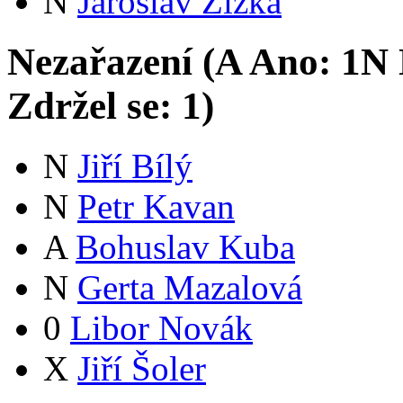
N
Jaroslav Žižka
Nezařazení (
A
Ano:
1
N
Zdržel se:
1
)
N
Jiří Bílý
N
Petr Kavan
A
Bohuslav Kuba
N
Gerta Mazalová
0
Libor Novák
X
Jiří Šoler