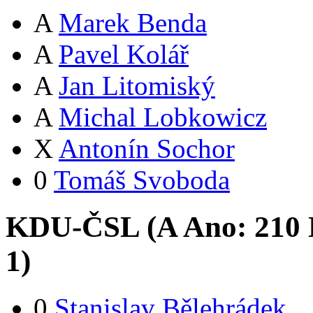
A
Marek Benda
A
Pavel Kolář
A
Jan Litomiský
A
Michal Lobkowicz
X
Antonín Sochor
0
Tomáš Svoboda
KDU-ČSL (
A
Ano:
21
0
1
)
0
Stanislav Bělehrádek