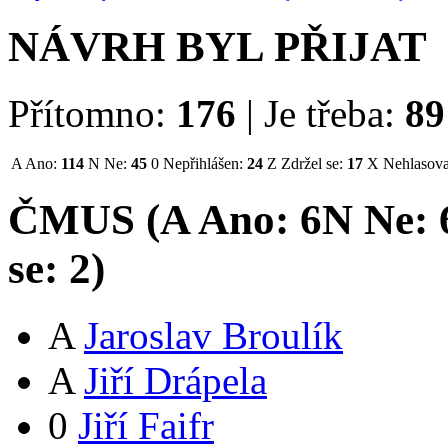
NÁVRH BYL PŘIJAT
Přítomno:
176
|
Je třeba:
89
A
Ano:
114
N
Ne:
45
0
Nepřihlášen:
24
Z
Zdržel se:
17
X
Nehlasova
ČMUS (
A
Ano:
6
N
Ne:
se:
2
)
A
Jaroslav Broulík
A
Jiří Drápela
0
Jiří Faifr