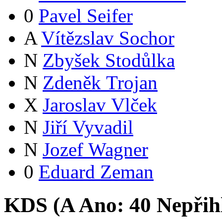
0
Pavel Seifer
A
Vítězslav Sochor
N
Zbyšek Stodůlka
N
Zdeněk Trojan
X
Jaroslav Vlček
N
Jiří Vyvadil
N
Jozef Wagner
0
Eduard Zeman
KDS (
A
Ano:
4
0
Nepřih