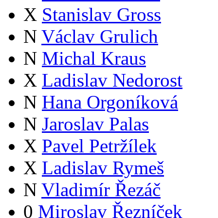
X
Stanislav Gross
N
Václav Grulich
N
Michal Kraus
X
Ladislav Nedorost
N
Hana Orgoníková
N
Jaroslav Palas
X
Pavel Petržílek
X
Ladislav Rymeš
N
Vladimír Řezáč
0
Miroslav Řezníček