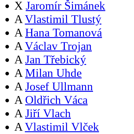
X
Jaromír Šimánek
A
Vlastimil Tlustý
A
Hana Tomanová
A
Václav Trojan
A
Jan Třebický
A
Milan Uhde
A
Josef Ullmann
A
Oldřich Váca
A
Jiří Vlach
A
Vlastimil Vlček