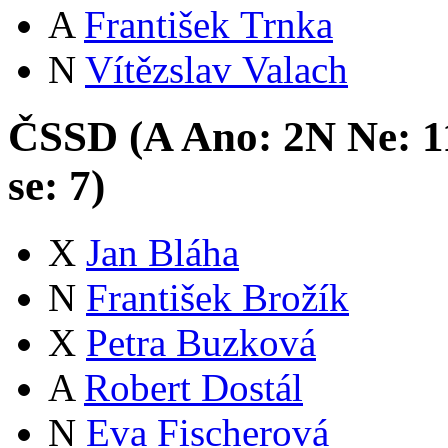
A
František Trnka
N
Vítězslav Valach
ČSSD (
A
Ano:
2
N
Ne:
1
se:
7
)
X
Jan Bláha
N
František Brožík
X
Petra Buzková
A
Robert Dostál
N
Eva Fischerová