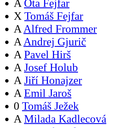
A
Ota Fejfar
X
Tomáš Fejfar
A
Alfred Frommer
A
Andrej Gjurič
A
Pavel Hirš
A
Josef Holub
A
Jiří Honajzer
A
Emil Jaroš
0
Tomáš Ježek
A
Milada Kadlecová