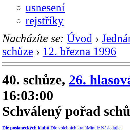
usnesení
rejstříky
Nacházíte se:
Úvod
›
Jedná
schůze
›
12. března 1996
40. schůze,
26. hlasov
16:03:00
Schválený pořad schů
Dle poslaneckých klubů
Dle volebních krajů
Minulé
Následující