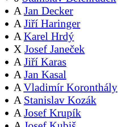
A
Jan Decker
A
Jiří Haringer
A
Karel Hrdý
X
Josef Janeček
A
Jiří Karas
A
Jan Kasal
A
Vladimír Koronthály
A
Stanislav Kozák
A
Josef Krupík
A
Josef Kubiš