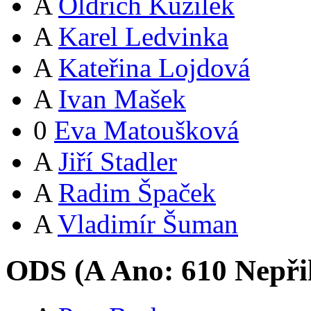
A
Oldřich Kužílek
A
Karel Ledvinka
A
Kateřina Lojdová
A
Ivan Mašek
0
Eva Matoušková
A
Jiří Stadler
A
Radim Špaček
A
Vladimír Šuman
ODS (
A
Ano:
61
0
Nepři