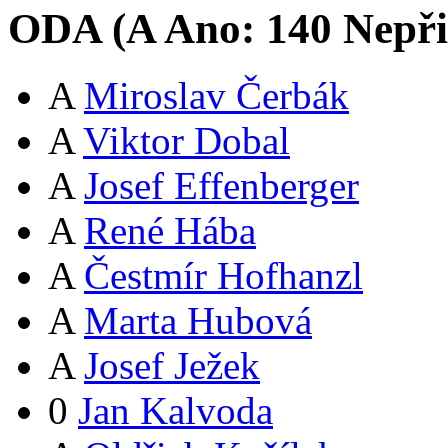
ODA (
A
Ano:
14
0
Nepři
A
Miroslav Čerbák
A
Viktor Dobal
A
Josef Effenberger
A
René Hába
A
Čestmír Hofhanzl
A
Marta Hubová
A
Josef Ježek
0
Jan Kalvoda