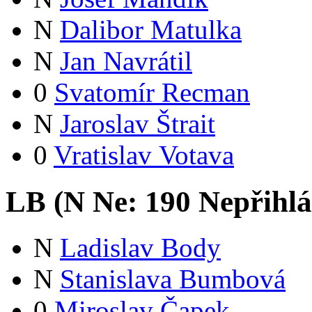
N
Dalibor Matulka
N
Jan Navrátil
0
Svatomír Recman
N
Jaroslav Štrait
0
Vratislav Votava
LB (
N
Ne:
19
0
Nepřihlá
N
Ladislav Body
N
Stanislava Bumbová
0
Miroslav Čapek