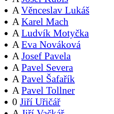
A
Věnceslav Lukáš
A
Karel Mach
A
Ludvík Motyčka
A
Eva Nováková
A
Josef Pavela
A
Pavel Severa
A
Pavel Šafařík
A
Pavel Tollner
0
Jiří Uřičář
A
Jiří Vačkář