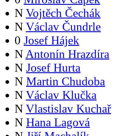
N
Vojtěch Čechák
N
Václav Čundrle
0
Josef Hájek
N
Antonín Hrazdíra
N
Josef Hurta
N
Martin Chudoba
N
Václav Klučka
N
Vlastislav Kuchař
N
Hana Lagová
N
Jiří Machalík