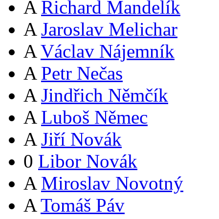
A
Richard Mandelík
A
Jaroslav Melichar
A
Václav Nájemník
A
Petr Nečas
A
Jindřich Němčík
A
Luboš Němec
A
Jiří Novák
0
Libor Novák
A
Miroslav Novotný
A
Tomáš Páv