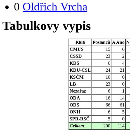
0
Oldřich Vrcha
Tabulkovy vypis
Klub
Poslanců
A
Ano
N
ČMUS
15
6
ČSSD
23
2
KDS
6
4
KDU-ČSL
24
21
KSČM
10
0
LB
23
0
Nezařaz
6
1
ODA
16
14
ODS
66
61
ONH
6
5
SPR-RSČ
5
0
Celkem
200
114