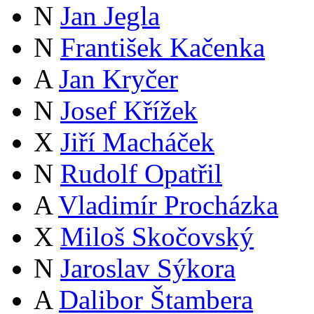
N
Jan Jegla
N
František Kačenka
A
Jan Kryčer
N
Josef Křížek
X
Jiří Macháček
N
Rudolf Opatřil
A
Vladimír Procházka
X
Miloš Skočovský
N
Jaroslav Sýkora
A
Dalibor Štambera