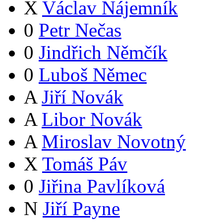
X
Václav Nájemník
0
Petr Nečas
0
Jindřich Němčík
0
Luboš Němec
A
Jiří Novák
A
Libor Novák
A
Miroslav Novotný
X
Tomáš Páv
0
Jiřina Pavlíková
N
Jiří Payne