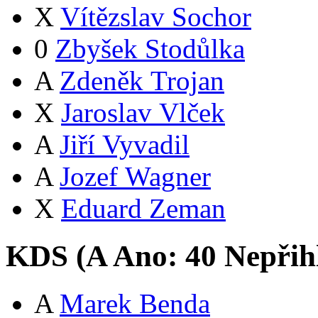
X
Vítězslav Sochor
0
Zbyšek Stodůlka
A
Zdeněk Trojan
X
Jaroslav Vlček
A
Jiří Vyvadil
A
Jozef Wagner
X
Eduard Zeman
KDS (
A
Ano:
4
0
Nepřih
A
Marek Benda