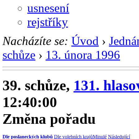
usnesení
rejstříky
Nacházíte se:
Úvod
›
Jedná
schůze
›
13. února 1996
39. schůze,
131. hlaso
12:40:00
Změna pořadu
Dle poslaneckých klubů
Dle volebních krajů
Minulé
Následující