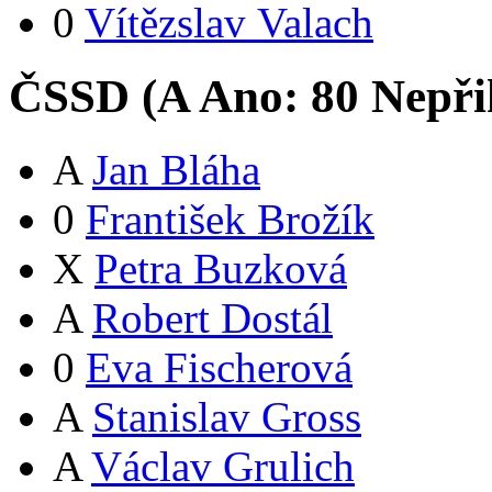
0
Vítězslav Valach
ČSSD (
A
Ano:
8
0
Nepři
A
Jan Bláha
0
František Brožík
X
Petra Buzková
A
Robert Dostál
0
Eva Fischerová
A
Stanislav Gross
A
Václav Grulich