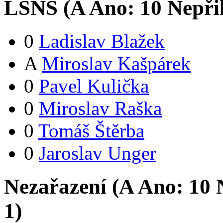
LSNS (
A
Ano:
1
0
Nepři
0
Ladislav Blažek
A
Miroslav Kašpárek
0
Pavel Kulička
0
Miroslav Raška
0
Tomáš Štěrba
0
Jaroslav Unger
Nezařazení (
A
Ano:
1
0
N
1
)