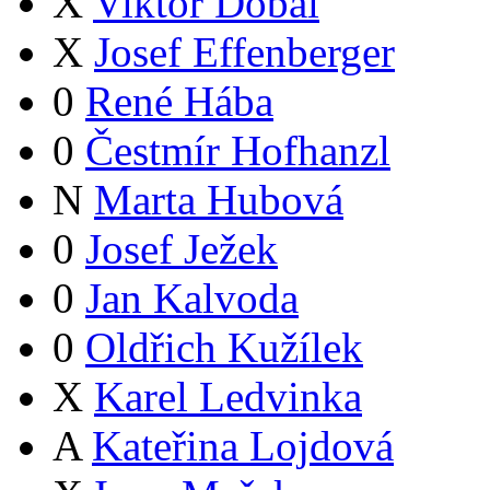
X
Viktor Dobal
X
Josef Effenberger
0
René Hába
0
Čestmír Hofhanzl
N
Marta Hubová
0
Josef Ježek
0
Jan Kalvoda
0
Oldřich Kužílek
X
Karel Ledvinka
A
Kateřina Lojdová