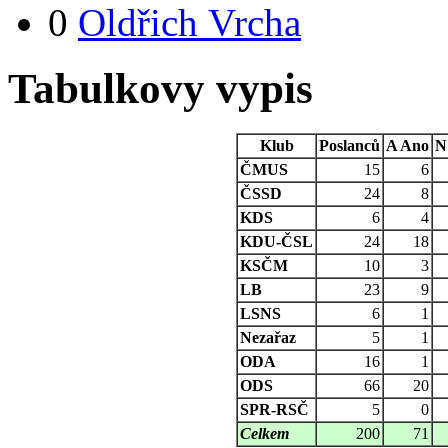
0
Oldřich Vrcha
Tabulkovy vypis
Klub
Poslanců
A
Ano
N
ČMUS
15
6
ČSSD
24
8
KDS
6
4
KDU-ČSL
24
18
KSČM
10
3
LB
23
9
LSNS
6
1
Nezařaz
5
1
ODA
16
1
ODS
66
20
SPR-RSČ
5
0
Celkem
200
71