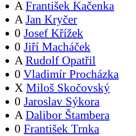
A
František Kačenka
A
Jan Kryčer
0
Josef Křížek
0
Jiří Macháček
A
Rudolf Opatřil
0
Vladimír Procházka
X
Miloš Skočovský
0
Jaroslav Sýkora
A
Dalibor Štambera
0
František Trnka