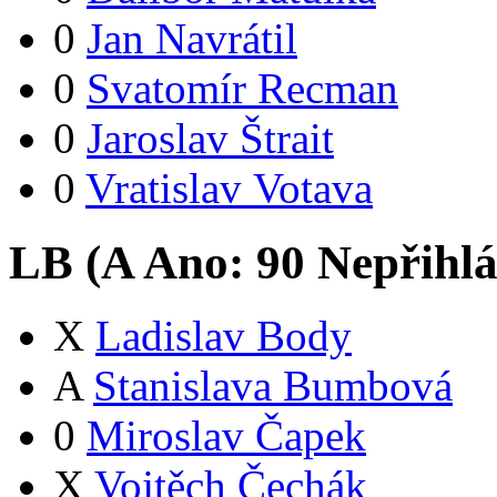
0
Jan Navrátil
0
Svatomír Recman
0
Jaroslav Štrait
0
Vratislav Votava
LB (
A
Ano:
9
0
Nepřihlá
X
Ladislav Body
A
Stanislava Bumbová
0
Miroslav Čapek
X
Vojtěch Čechák