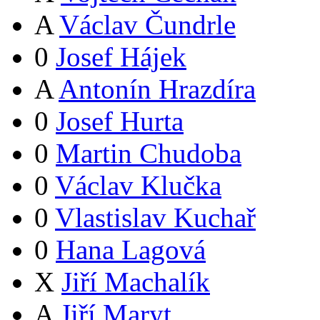
A
Václav Čundrle
0
Josef Hájek
A
Antonín Hrazdíra
0
Josef Hurta
0
Martin Chudoba
0
Václav Klučka
0
Vlastislav Kuchař
0
Hana Lagová
X
Jiří Machalík
A
Jiří Maryt