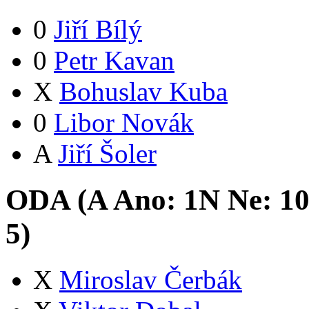
0
Jiří Bílý
0
Petr Kavan
X
Bohuslav Kuba
0
Libor Novák
A
Jiří Šoler
ODA (
A
Ano:
1
N
Ne:
1
5
)
X
Miroslav Čerbák