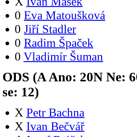
X
Ivan Mašek
0
Eva Matoušková
0
Jiří Stadler
0
Radim Špaček
0
Vladimír Šuman
ODS (
A
Ano:
20
N
Ne:
6
se:
12
)
X
Petr Bachna
X
Ivan Bečvář