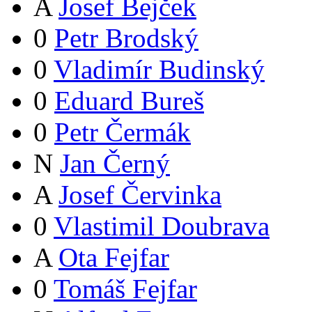
A
Josef Bejček
0
Petr Brodský
0
Vladimír Budinský
0
Eduard Bureš
0
Petr Čermák
N
Jan Černý
A
Josef Červinka
0
Vlastimil Doubrava
A
Ota Fejfar
0
Tomáš Fejfar