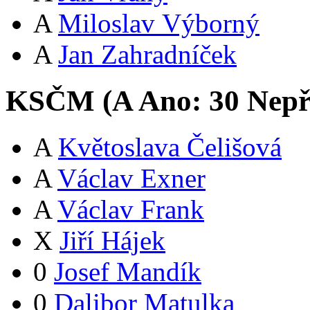
A
Miloslav Výborný
A
Jan Zahradníček
KSČM (
A
Ano:
3
0
Nepř
A
Květoslava Čelišová
A
Václav Exner
A
Václav Frank
X
Jiří Hájek
0
Josef Mandík
0
Dalibor Matulka