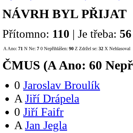
NÁVRH BYL PŘIJAT
Přítomno:
110
|
Je třeba:
56
A
Ano:
71
N
Ne:
7
0
Nepřihlášen:
90
Z
Zdržel se:
32
X
Nehlasoval
ČMUS (
A
Ano:
6
0
Nepř
0
Jaroslav Broulík
A
Jiří Drápela
0
Jiří Faifr
A
Jan Jegla