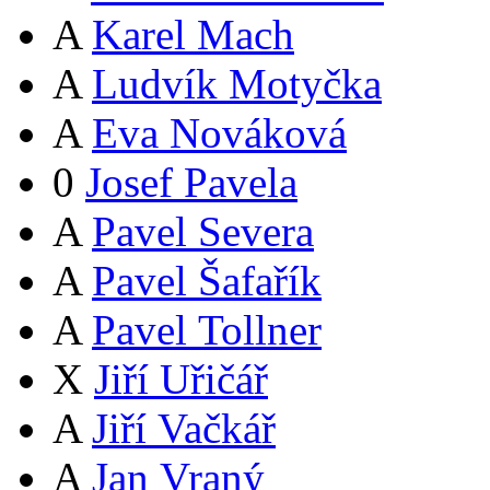
A
Karel Mach
A
Ludvík Motyčka
A
Eva Nováková
0
Josef Pavela
A
Pavel Severa
A
Pavel Šafařík
A
Pavel Tollner
X
Jiří Uřičář
A
Jiří Vačkář
A
Jan Vraný