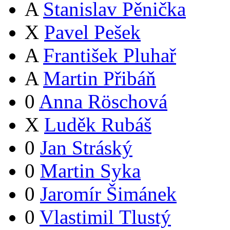
A
Stanislav Pěnička
X
Pavel Pešek
A
František Pluhař
A
Martin Přibáň
0
Anna Röschová
X
Luděk Rubáš
0
Jan Stráský
0
Martin Syka
0
Jaromír Šimánek
0
Vlastimil Tlustý