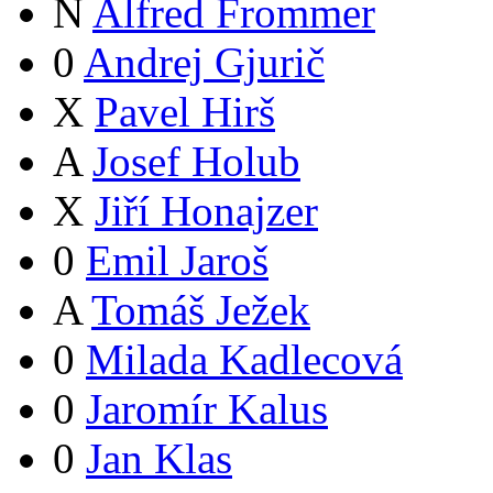
N
Alfred Frommer
0
Andrej Gjurič
X
Pavel Hirš
A
Josef Holub
X
Jiří Honajzer
0
Emil Jaroš
A
Tomáš Ježek
0
Milada Kadlecová
0
Jaromír Kalus
0
Jan Klas