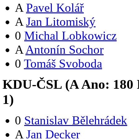
A
Pavel Kolář
A
Jan Litomiský
0
Michal Lobkowicz
A
Antonín Sochor
0
Tomáš Svoboda
KDU-ČSL (
A
Ano:
18
0
1
)
0
Stanislav Bělehrádek
A
Jan Decker