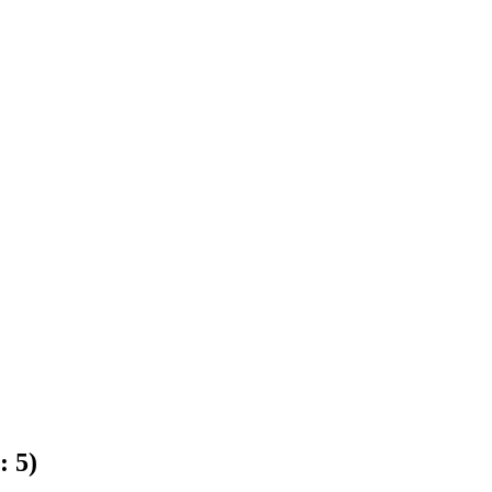
n:
5
)