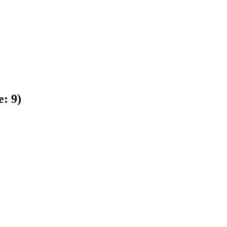
e:
9
)