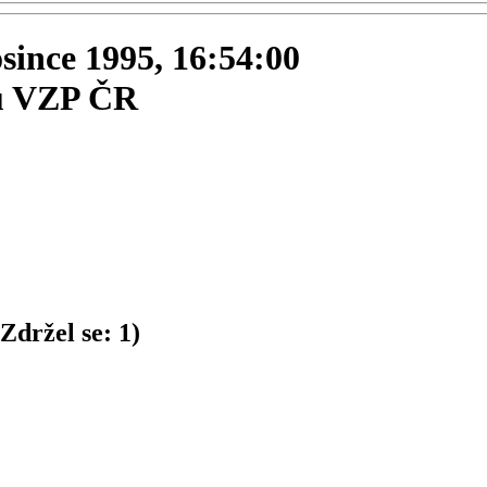
osince 1995, 16:54:00
nů VZP ČR
Zdržel se:
1
)