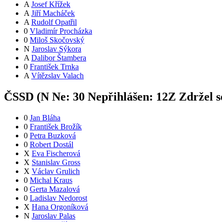
A
Josef Křížek
A
Jiří Macháček
A
Rudolf Opatřil
0
Vladimír Procházka
0
Miloš Skočovský
N
Jaroslav Sýkora
A
Dalibor Štambera
0
František Trnka
A
Vítězslav Valach
ČSSD (
N
Ne:
3
0
Nepřihlášen:
12
Z
Zdržel s
0
Jan Bláha
0
František Brožík
0
Petra Buzková
0
Robert Dostál
X
Eva Fischerová
X
Stanislav Gross
X
Václav Grulich
0
Michal Kraus
0
Gerta Mazalová
0
Ladislav Nedorost
X
Hana Orgoníková
N
Jaroslav Palas