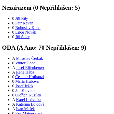
Nezařazení (
0
Nepřihlášen:
5
)
0
Jiří Bílý
0
Petr Kavan
0
Bohuslav Kuba
0
Libor Novák
0
Jiří Šoler
ODA (
A
Ano:
7
0
Nepřihlášen:
9
)
A
Miroslav Čerbák
0
Viktor Dobal
A
Josef Effenberger
A
René Hába
0
Čestmír Hofhanzl
0
Marta Hubová
0
Josef Ježek
0
Jan Kalvoda
0
Oldřich Kužílek
A
Karel Ledvinka
A
Kateřina Lojdová
A
Ivan Mašek
0
Eva Matoušková