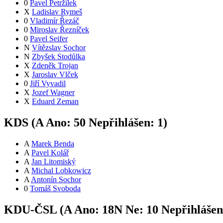
0
Pavel Petržílek
X
Ladislav Rymeš
0
Vladimír Řezáč
0
Miroslav Řezníček
0
Pavel Seifer
N
Vítězslav Sochor
N
Zbyšek Stodůlka
X
Zdeněk Trojan
X
Jaroslav Vlček
0
Jiří Vyvadil
X
Jozef Wagner
X
Eduard Zeman
KDS (
A
Ano:
5
0
Nepřihlášen:
1
)
A
Marek Benda
A
Pavel Kolář
A
Jan Litomiský
A
Michal Lobkowicz
A
Antonín Sochor
0
Tomáš Svoboda
KDU-ČSL (
A
Ano:
18
N
Ne:
1
0
Nepřihláše