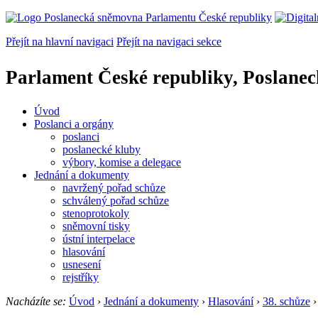
Přejít na hlavní navigaci
Přejít na navigaci sekce
Parlament České republiky, Poslane
Úvod
Poslanci a orgány
poslanci
poslanecké kluby
výbory, komise a delegace
Jednání a dokumenty
navržený pořad schůze
schválený pořad schůze
stenoprotokoly
sněmovní tisky
ústní interpelace
hlasování
usnesení
rejstříky
Nacházíte se:
Úvod
›
Jednání a dokumenty
›
Hlasování
›
38. schůze
›