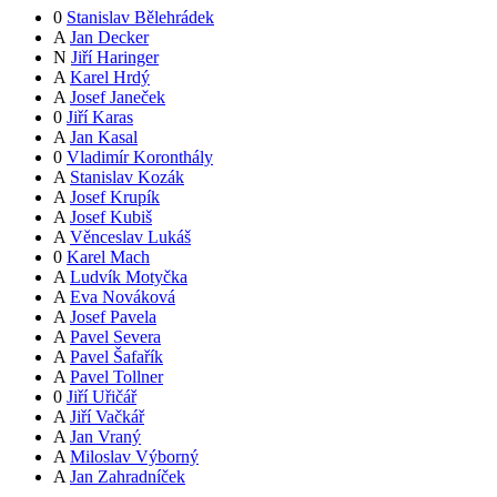
0
Stanislav Bělehrádek
A
Jan Decker
N
Jiří Haringer
A
Karel Hrdý
A
Josef Janeček
0
Jiří Karas
A
Jan Kasal
0
Vladimír Koronthály
A
Stanislav Kozák
A
Josef Krupík
A
Josef Kubiš
A
Věnceslav Lukáš
0
Karel Mach
A
Ludvík Motyčka
A
Eva Nováková
A
Josef Pavela
A
Pavel Severa
A
Pavel Šafařík
A
Pavel Tollner
0
Jiří Uřičář
A
Jiří Vačkář
A
Jan Vraný
A
Miloslav Výborný
A
Jan Zahradníček