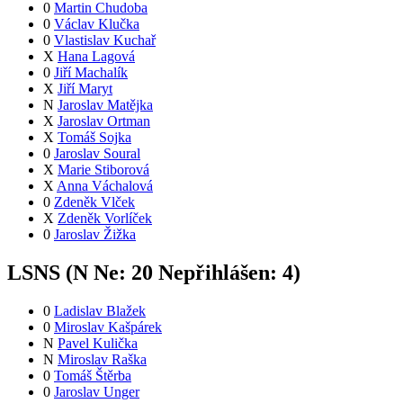
0
Martin Chudoba
0
Václav Klučka
0
Vlastislav Kuchař
X
Hana Lagová
0
Jiří Machalík
X
Jiří Maryt
N
Jaroslav Matějka
X
Jaroslav Ortman
X
Tomáš Sojka
0
Jaroslav Soural
X
Marie Stiborová
X
Anna Váchalová
0
Zdeněk Vlček
X
Zdeněk Vorlíček
0
Jaroslav Žižka
LSNS (
N
Ne:
2
0
Nepřihlášen:
4
)
0
Ladislav Blažek
0
Miroslav Kašpárek
N
Pavel Kulička
N
Miroslav Raška
0
Tomáš Štěrba
0
Jaroslav Unger