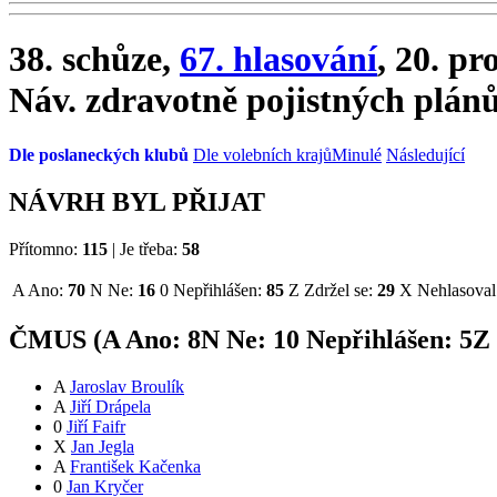
38. schůze,
67. hlasování
, 20. pr
Náv. zdravotně pojistných plá
Dle poslaneckých klubů
Dle volebních krajů
Minulé
Následující
NÁVRH BYL PŘIJAT
Přítomno:
115
|
Je třeba:
58
A
Ano:
70
N
Ne:
16
0
Nepřihlášen:
85
Z
Zdržel se:
29
X
Nehlasoval
ČMUS (
A
Ano:
8
N
Ne:
1
0
Nepřihlášen:
5
Z
A
Jaroslav Broulík
A
Jiří Drápela
0
Jiří Faifr
X
Jan Jegla
A
František Kačenka
0
Jan Kryčer