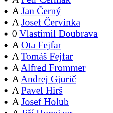
A
Jan Černý
A
Josef Červinka
0
Vlastimil Doubrava
A
Ota Fejfar
A
Tomáš Fejfar
A
Alfred Frommer
A
Andrej Gjurič
A
Pavel Hirš
A
Josef Holub
A
Jiří Honajzer