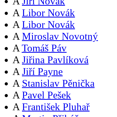
A
Jiří Novák
A
Libor Novák
A
Libor Novák
A
Miroslav Novotný
A
Tomáš Páv
A
Jiřina Pavlíková
A
Jiří Payne
A
Stanislav Pěnička
A
Pavel Pešek
A
František Pluhař