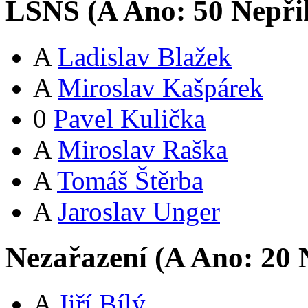
LSNS (
A
Ano:
5
0
Nepři
A
Ladislav Blažek
A
Miroslav Kašpárek
0
Pavel Kulička
A
Miroslav Raška
A
Tomáš Štěrba
A
Jaroslav Unger
Nezařazení (
A
Ano:
2
0
N
A
Jiří Bílý