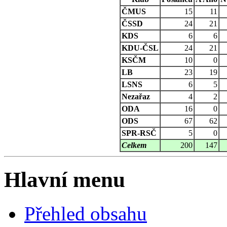
ČMUS
15
11
ČSSD
24
21
KDS
6
6
KDU-ČSL
24
21
KSČM
10
0
LB
23
19
LSNS
6
5
Nezařaz
4
2
ODA
16
0
ODS
67
62
SPR-RSČ
5
0
Celkem
200
147
Hlavní menu
Přehled obsahu