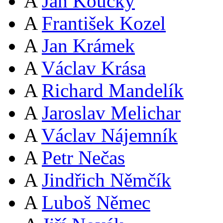
A
Jan Koucký
A
František Kozel
A
Jan Krámek
A
Václav Krása
A
Richard Mandelík
A
Jaroslav Melichar
A
Václav Nájemník
A
Petr Nečas
A
Jindřich Němčík
A
Luboš Němec