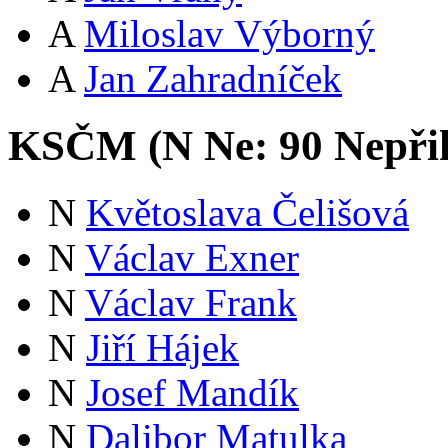
A
Miloslav Výborný
A
Jan Zahradníček
KSČM (
N
Ne:
9
0
Nepři
N
Květoslava Čelišová
N
Václav Exner
N
Václav Frank
N
Jiří Hájek
N
Josef Mandík
N
Dalibor Matulka