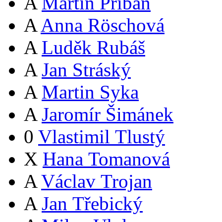
A
Martin Přibáň
A
Anna Röschová
A
Luděk Rubáš
A
Jan Stráský
A
Martin Syka
A
Jaromír Šimánek
0
Vlastimil Tlustý
X
Hana Tomanová
A
Václav Trojan
A
Jan Třebický