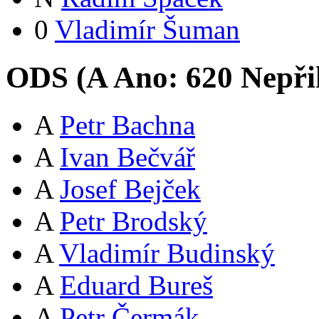
0
Vladimír Šuman
ODS (
A
Ano:
62
0
Nepři
A
Petr Bachna
A
Ivan Bečvář
A
Josef Bejček
A
Petr Brodský
A
Vladimír Budinský
A
Eduard Bureš
A
Petr Čermák