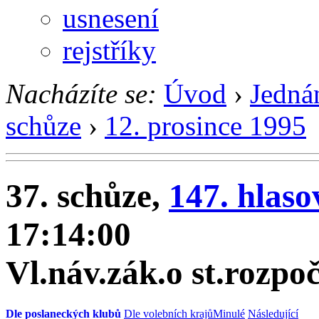
usnesení
rejstříky
Nacházíte se:
Úvod
›
Jedná
schůze
›
12. prosince 1995
37. schůze,
147. hlaso
17:14:00
Vl.náv.zák.o st.rozpo
Dle poslaneckých klubů
Dle volebních krajů
Minulé
Následující