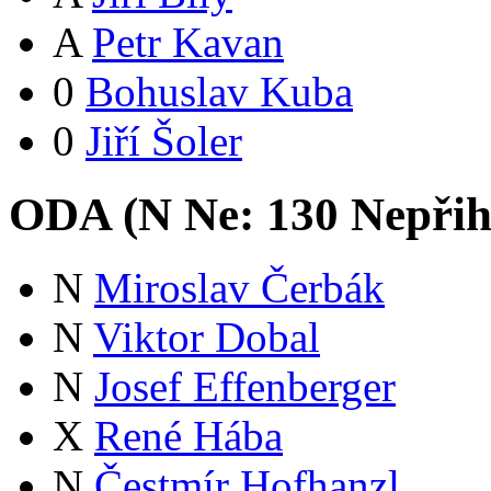
A
Petr Kavan
0
Bohuslav Kuba
0
Jiří Šoler
ODA (
N
Ne:
13
0
Nepřih
N
Miroslav Čerbák
N
Viktor Dobal
N
Josef Effenberger
X
René Hába
N
Čestmír Hofhanzl