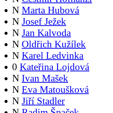
N
Marta Hubová
N
Josef Ježek
N
Jan Kalvoda
N
Oldřich Kužílek
N
Karel Ledvinka
0
Kateřina Lojdová
N
Ivan Mašek
N
Eva Matoušková
N
Jiří Stadler
N
Radim Špaček