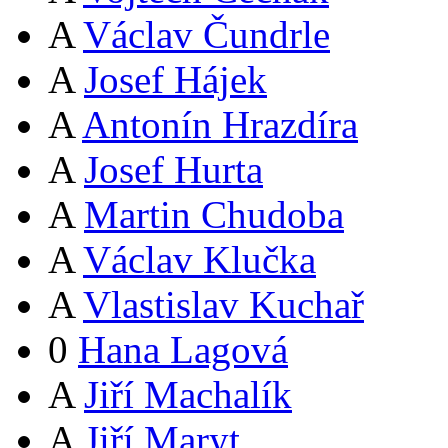
A
Václav Čundrle
A
Josef Hájek
A
Antonín Hrazdíra
A
Josef Hurta
A
Martin Chudoba
A
Václav Klučka
A
Vlastislav Kuchař
0
Hana Lagová
A
Jiří Machalík
A
Jiří Maryt