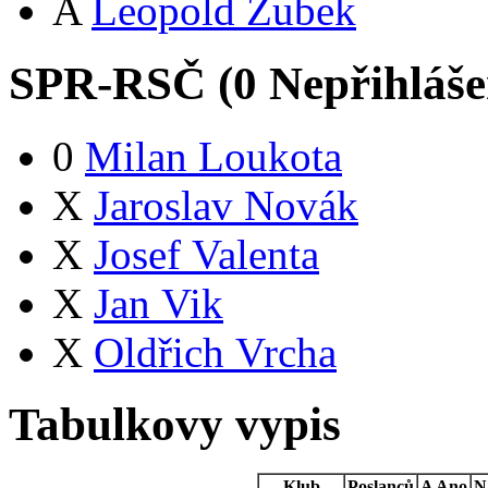
A
Leopold Zubek
SPR-RSČ (
0
Nepřihláš
0
Milan Loukota
X
Jaroslav Novák
X
Josef Valenta
X
Jan Vik
X
Oldřich Vrcha
Tabulkovy vypis
Klub
Poslanců
A
Ano
N