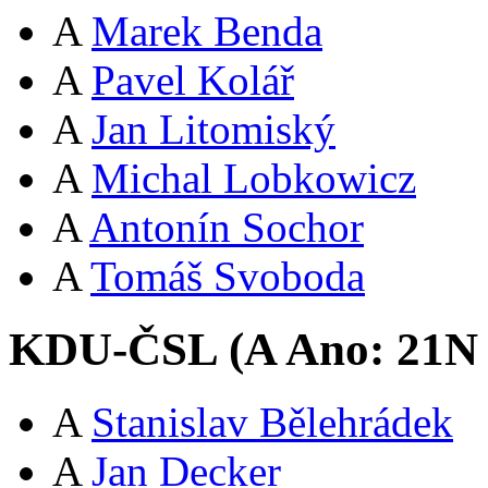
A
Marek Benda
A
Pavel Kolář
A
Jan Litomiský
A
Michal Lobkowicz
A
Antonín Sochor
A
Tomáš Svoboda
KDU-ČSL (
A
Ano:
21
N
A
Stanislav Bělehrádek
A
Jan Decker