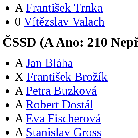
A
František Trnka
0
Vítězslav Valach
ČSSD (
A
Ano:
21
0
Nepř
A
Jan Bláha
X
František Brožík
A
Petra Buzková
A
Robert Dostál
A
Eva Fischerová
A
Stanislav Gross