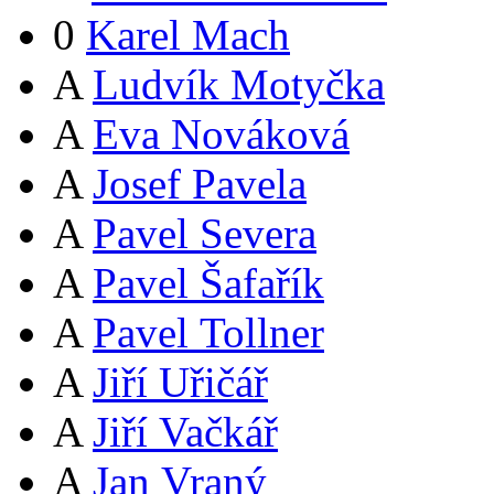
0
Karel Mach
A
Ludvík Motyčka
A
Eva Nováková
A
Josef Pavela
A
Pavel Severa
A
Pavel Šafařík
A
Pavel Tollner
A
Jiří Uřičář
A
Jiří Vačkář
A
Jan Vraný