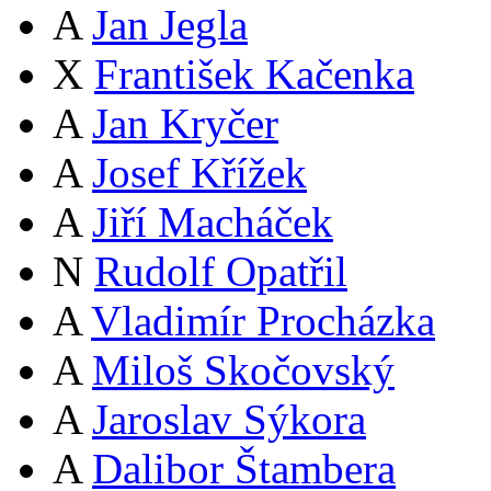
A
Jan Jegla
X
František Kačenka
A
Jan Kryčer
A
Josef Křížek
A
Jiří Macháček
N
Rudolf Opatřil
A
Vladimír Procházka
A
Miloš Skočovský
A
Jaroslav Sýkora
A
Dalibor Štambera