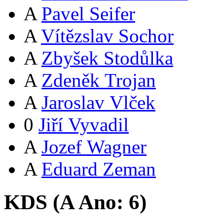
A
Pavel Seifer
A
Vítězslav Sochor
A
Zbyšek Stodůlka
A
Zdeněk Trojan
A
Jaroslav Vlček
0
Jiří Vyvadil
A
Jozef Wagner
A
Eduard Zeman
KDS (
A
Ano:
6
)