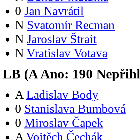
0
Jan Navrátil
N
Svatomír Recman
N
Jaroslav Štrait
N
Vratislav Votava
LB (
A
Ano:
19
0
Nepřih
A
Ladislav Body
0
Stanislava Bumbová
0
Miroslav Čapek
A
Vojtěch Čechák