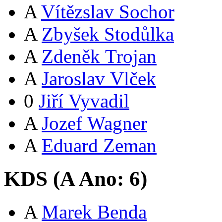
A
Vítězslav Sochor
A
Zbyšek Stodůlka
A
Zdeněk Trojan
A
Jaroslav Vlček
0
Jiří Vyvadil
A
Jozef Wagner
A
Eduard Zeman
KDS (
A
Ano:
6
)
A
Marek Benda