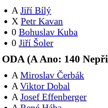
A
Jiří Bílý
X
Petr Kavan
0
Bohuslav Kuba
0
Jiří Šoler
ODA (
A
Ano:
14
0
Nepři
A
Miroslav Čerbák
A
Viktor Dobal
A
Josef Effenberger
A
René Hába