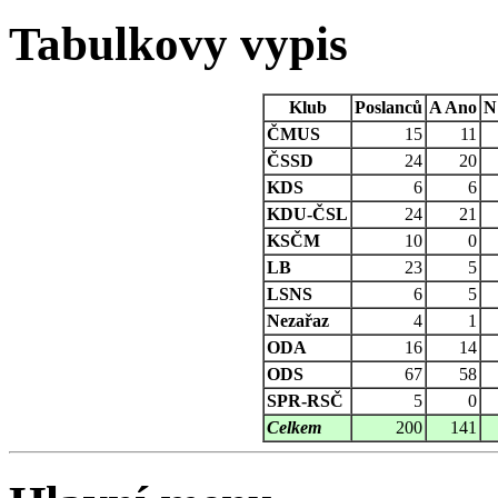
Tabulkovy vypis
Klub
Poslanců
A
Ano
N
ČMUS
15
11
ČSSD
24
20
KDS
6
6
KDU-ČSL
24
21
KSČM
10
0
LB
23
5
LSNS
6
5
Nezařaz
4
1
ODA
16
14
ODS
67
58
SPR-RSČ
5
0
Celkem
200
141