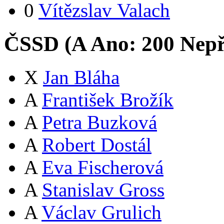
0
Vítězslav Valach
ČSSD (
A
Ano:
20
0
Nepř
X
Jan Bláha
A
František Brožík
A
Petra Buzková
A
Robert Dostál
A
Eva Fischerová
A
Stanislav Gross
A
Václav Grulich