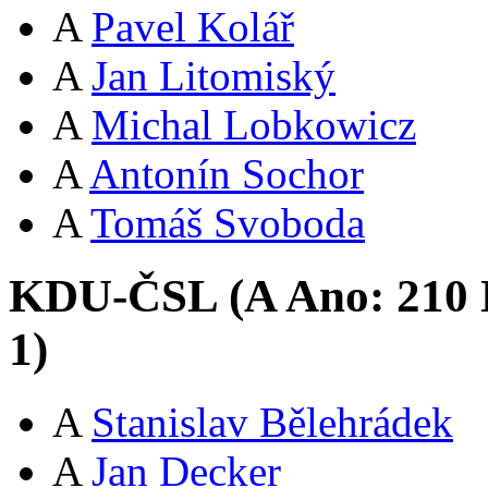
A
Pavel Kolář
A
Jan Litomiský
A
Michal Lobkowicz
A
Antonín Sochor
A
Tomáš Svoboda
KDU-ČSL (
A
Ano:
21
0
1
)
A
Stanislav Bělehrádek
A
Jan Decker