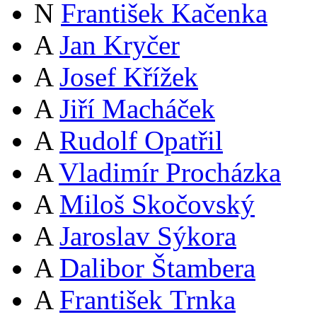
N
František Kačenka
A
Jan Kryčer
A
Josef Křížek
A
Jiří Macháček
A
Rudolf Opatřil
A
Vladimír Procházka
A
Miloš Skočovský
A
Jaroslav Sýkora
A
Dalibor Štambera
A
František Trnka