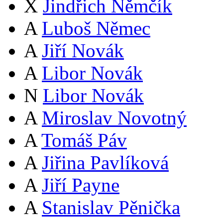
X
Jindřich Němčík
A
Luboš Němec
A
Jiří Novák
A
Libor Novák
N
Libor Novák
A
Miroslav Novotný
A
Tomáš Páv
A
Jiřina Pavlíková
A
Jiří Payne
A
Stanislav Pěnička