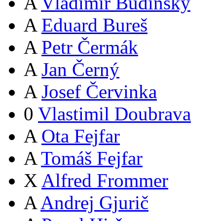
A
Vladimír Budinský
A
Eduard Bureš
A
Petr Čermák
A
Jan Černý
A
Josef Červinka
0
Vlastimil Doubrava
A
Ota Fejfar
A
Tomáš Fejfar
X
Alfred Frommer
A
Andrej Gjurič