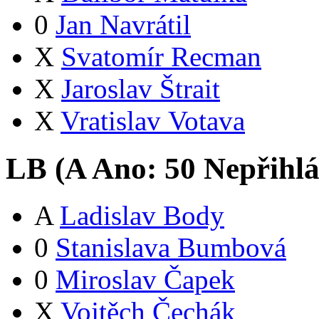
0
Jan Navrátil
X
Svatomír Recman
X
Jaroslav Štrait
X
Vratislav Votava
LB (
A
Ano:
5
0
Nepřihlá
A
Ladislav Body
0
Stanislava Bumbová
0
Miroslav Čapek
X
Vojtěch Čechák