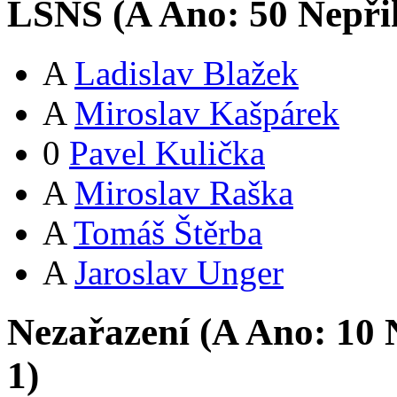
LSNS (
A
Ano:
5
0
Nepři
A
Ladislav Blažek
A
Miroslav Kašpárek
0
Pavel Kulička
A
Miroslav Raška
A
Tomáš Štěrba
A
Jaroslav Unger
Nezařazení (
A
Ano:
1
0
N
1
)