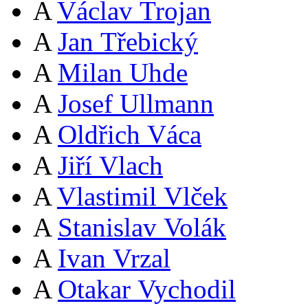
A
Václav Trojan
A
Jan Třebický
A
Milan Uhde
A
Josef Ullmann
A
Oldřich Váca
A
Jiří Vlach
A
Vlastimil Vlček
A
Stanislav Volák
A
Ivan Vrzal
A
Otakar Vychodil