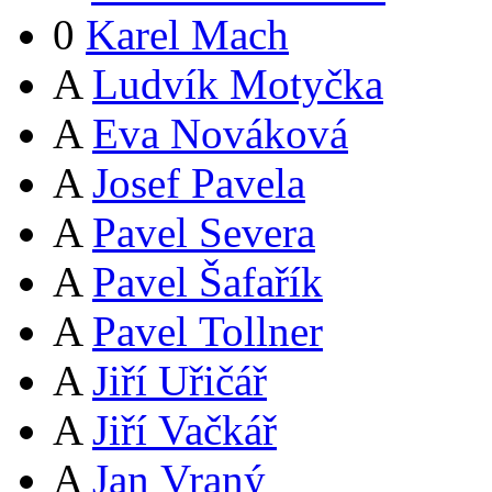
0
Karel Mach
A
Ludvík Motyčka
A
Eva Nováková
A
Josef Pavela
A
Pavel Severa
A
Pavel Šafařík
A
Pavel Tollner
A
Jiří Uřičář
A
Jiří Vačkář
A
Jan Vraný