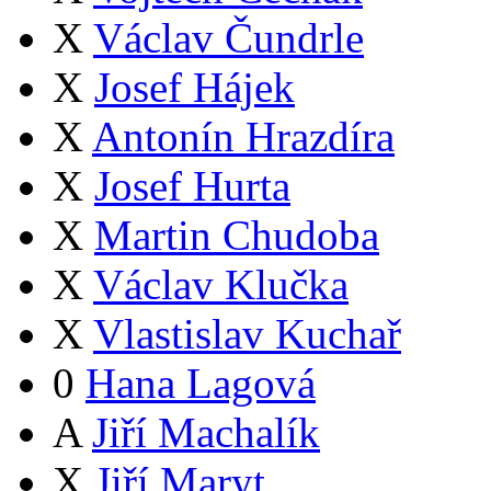
X
Václav Čundrle
X
Josef Hájek
X
Antonín Hrazdíra
X
Josef Hurta
X
Martin Chudoba
X
Václav Klučka
X
Vlastislav Kuchař
0
Hana Lagová
A
Jiří Machalík
X
Jiří Maryt