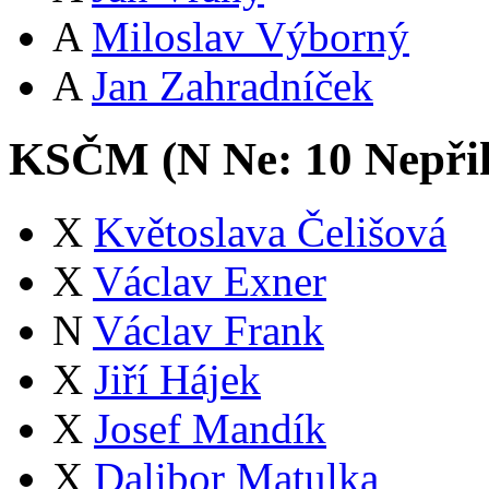
A
Miloslav Výborný
A
Jan Zahradníček
KSČM (
N
Ne:
1
0
Nepři
X
Květoslava Čelišová
X
Václav Exner
N
Václav Frank
X
Jiří Hájek
X
Josef Mandík
X
Dalibor Matulka