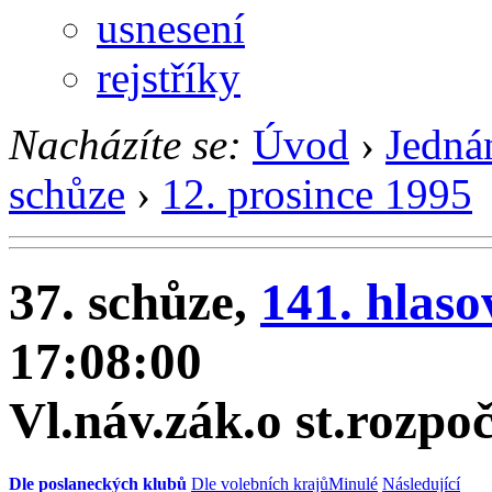
usnesení
rejstříky
Nacházíte se:
Úvod
›
Jedná
schůze
›
12. prosince 1995
37. schůze,
141. hlaso
17:08:00
Vl.náv.zák.o st.rozpo
Dle poslaneckých klubů
Dle volebních krajů
Minulé
Následující