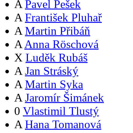
A
Pavel Pešek
A
František Pluhař
A
Martin Přibáň
A
Anna Röschová
X
Luděk Rubáš
A
Jan Stráský
A
Martin Syka
A
Jaromír Šimánek
0
Vlastimil Tlustý
A
Hana Tomanová