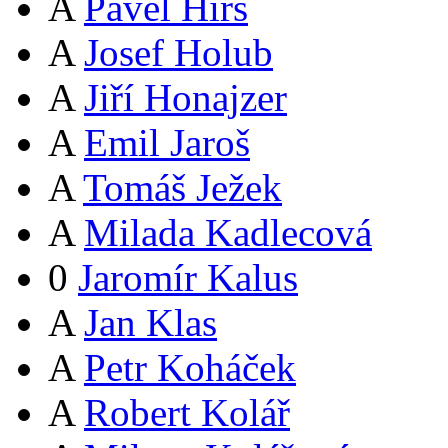
A
Pavel Hirš
A
Josef Holub
A
Jiří Honajzer
A
Emil Jaroš
A
Tomáš Ježek
A
Milada Kadlecová
0
Jaromír Kalus
A
Jan Klas
A
Petr Koháček
A
Robert Kolář