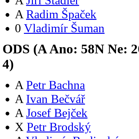
A
Jiří Stadler
A
Radim Špaček
0
Vladimír Šuman
ODS (
A
Ano:
58
N
Ne:
2
4
)
A
Petr Bachna
A
Ivan Bečvář
A
Josef Bejček
X
Petr Brodský