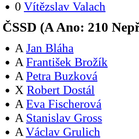
0
Vítězslav Valach
ČSSD (
A
Ano:
21
0
Nepř
A
Jan Bláha
A
František Brožík
A
Petra Buzková
X
Robert Dostál
A
Eva Fischerová
A
Stanislav Gross
A
Václav Grulich