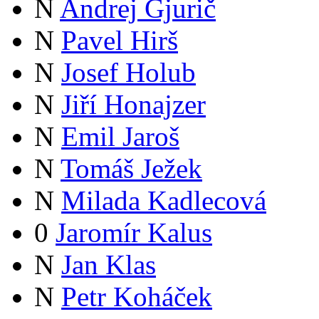
N
Andrej Gjurič
N
Pavel Hirš
N
Josef Holub
N
Jiří Honajzer
N
Emil Jaroš
N
Tomáš Ježek
N
Milada Kadlecová
0
Jaromír Kalus
N
Jan Klas
N
Petr Koháček