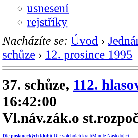
usnesení
rejstříky
Nacházíte se:
Úvod
›
Jedná
schůze
›
12. prosince 1995
37. schůze,
112. hlaso
16:42:00
Vl.náv.zák.o st.rozpo
Dle poslaneckých klubů
Dle volebních krajů
Minulé
Následující