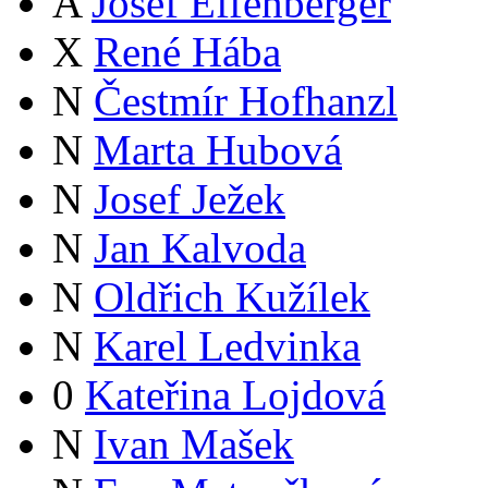
A
Josef Effenberger
X
René Hába
N
Čestmír Hofhanzl
N
Marta Hubová
N
Josef Ježek
N
Jan Kalvoda
N
Oldřich Kužílek
N
Karel Ledvinka
0
Kateřina Lojdová
N
Ivan Mašek