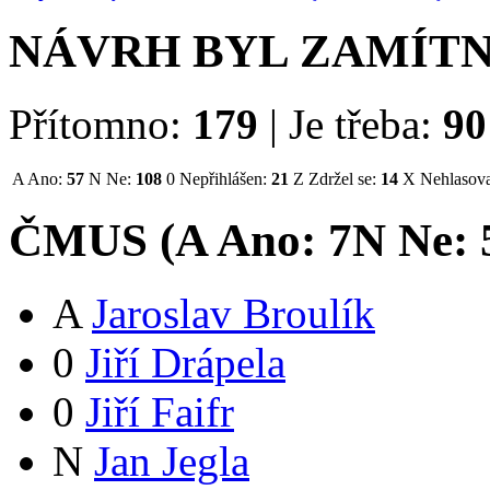
NÁVRH BYL ZAMÍT
Přítomno:
179
|
Je třeba:
90
A
Ano:
57
N
Ne:
108
0
Nepřihlášen:
21
Z
Zdržel se:
14
X
Nehlasova
ČMUS (
A
Ano:
7
N
Ne:
A
Jaroslav Broulík
0
Jiří Drápela
0
Jiří Faifr
N
Jan Jegla