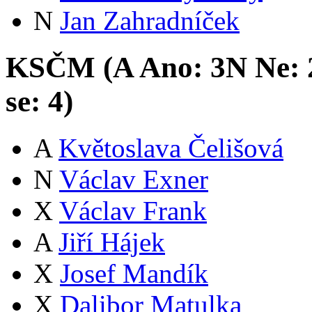
N
Jan Zahradníček
KSČM (
A
Ano:
3
N
Ne:
se:
4
)
A
Květoslava Čelišová
N
Václav Exner
X
Václav Frank
A
Jiří Hájek
X
Josef Mandík
X
Dalibor Matulka