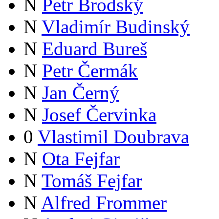
N
Petr Brodský
N
Vladimír Budinský
N
Eduard Bureš
N
Petr Čermák
N
Jan Černý
N
Josef Červinka
0
Vlastimil Doubrava
N
Ota Fejfar
N
Tomáš Fejfar
N
Alfred Frommer