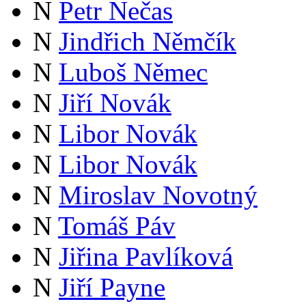
N
Petr Nečas
N
Jindřich Němčík
N
Luboš Němec
N
Jiří Novák
N
Libor Novák
N
Libor Novák
N
Miroslav Novotný
N
Tomáš Páv
N
Jiřina Pavlíková
N
Jiří Payne