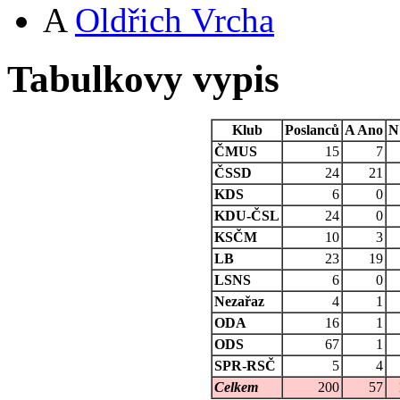
A
Oldřich Vrcha
Tabulkovy vypis
Klub
Poslanců
A
Ano
N
ČMUS
15
7
ČSSD
24
21
KDS
6
0
KDU-ČSL
24
0
KSČM
10
3
LB
23
19
LSNS
6
0
Nezařaz
4
1
ODA
16
1
ODS
67
1
SPR-RSČ
5
4
Celkem
200
57