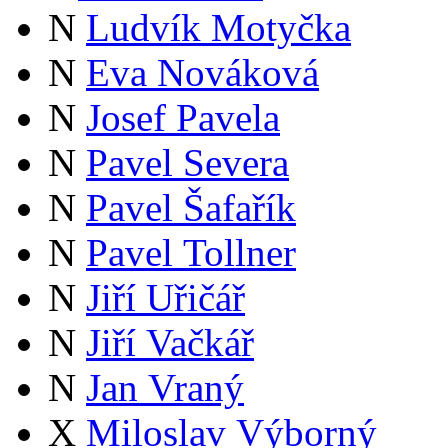
N
Ludvík Motyčka
N
Eva Nováková
N
Josef Pavela
N
Pavel Severa
N
Pavel Šafařík
N
Pavel Tollner
N
Jiří Uřičář
N
Jiří Vačkář
N
Jan Vraný
X
Miloslav Výborný