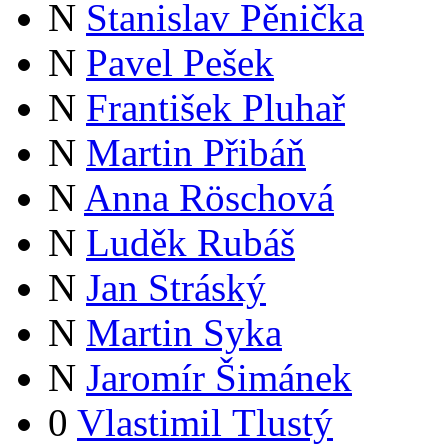
N
Stanislav Pěnička
N
Pavel Pešek
N
František Pluhař
N
Martin Přibáň
N
Anna Röschová
N
Luděk Rubáš
N
Jan Stráský
N
Martin Syka
N
Jaromír Šimánek
0
Vlastimil Tlustý