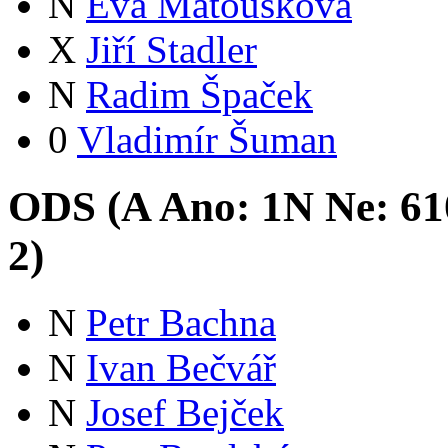
N
Eva Matoušková
X
Jiří Stadler
N
Radim Špaček
0
Vladimír Šuman
ODS (
A
Ano:
1
N
Ne:
61
2
)
N
Petr Bachna
N
Ivan Bečvář
N
Josef Bejček