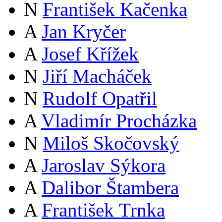
N
František Kačenka
A
Jan Kryčer
A
Josef Křížek
N
Jiří Macháček
N
Rudolf Opatřil
A
Vladimír Procházka
N
Miloš Skočovský
A
Jaroslav Sýkora
A
Dalibor Štambera
A
František Trnka