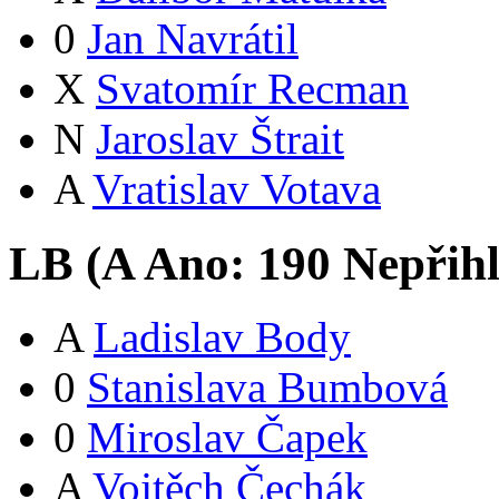
0
Jan Navrátil
X
Svatomír Recman
N
Jaroslav Štrait
A
Vratislav Votava
LB (
A
Ano:
19
0
Nepřih
A
Ladislav Body
0
Stanislava Bumbová
0
Miroslav Čapek
A
Vojtěch Čechák