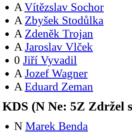
A
Vítězslav Sochor
A
Zbyšek Stodůlka
A
Zdeněk Trojan
A
Jaroslav Vlček
0
Jiří Vyvadil
A
Jozef Wagner
A
Eduard Zeman
KDS (
N
Ne:
5
Z
Zdržel 
N
Marek Benda