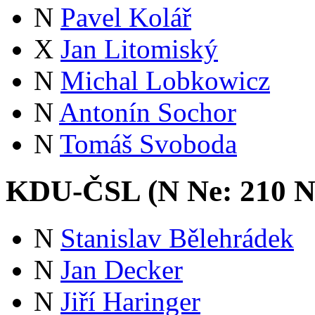
N
Pavel Kolář
X
Jan Litomiský
N
Michal Lobkowicz
N
Antonín Sochor
N
Tomáš Svoboda
KDU-ČSL (
N
Ne:
21
0
N
N
Stanislav Bělehrádek
N
Jan Decker
N
Jiří Haringer