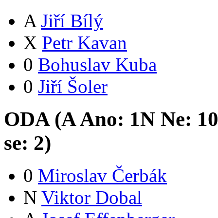
A
Jiří Bílý
X
Petr Kavan
0
Bohuslav Kuba
0
Jiří Šoler
ODA (
A
Ano:
1
N
Ne:
1
se:
2
)
0
Miroslav Čerbák
N
Viktor Dobal