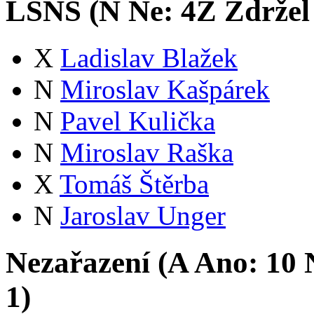
LSNS (
N
Ne:
4
Z
Zdržel
X
Ladislav Blažek
N
Miroslav Kašpárek
N
Pavel Kulička
N
Miroslav Raška
X
Tomáš Štěrba
N
Jaroslav Unger
Nezařazení (
A
Ano:
1
0
N
1
)