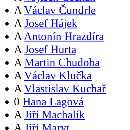
A
Václav Čundrle
A
Josef Hájek
A
Antonín Hrazdíra
A
Josef Hurta
A
Martin Chudoba
A
Václav Klučka
A
Vlastislav Kuchař
0
Hana Lagová
A
Jiří Machalík
A
Jiří Maryt