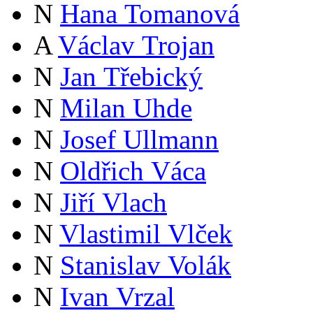
N
Hana Tomanová
A
Václav Trojan
N
Jan Třebický
N
Milan Uhde
N
Josef Ullmann
N
Oldřich Váca
N
Jiří Vlach
N
Vlastimil Vlček
N
Stanislav Volák
N
Ivan Vrzal