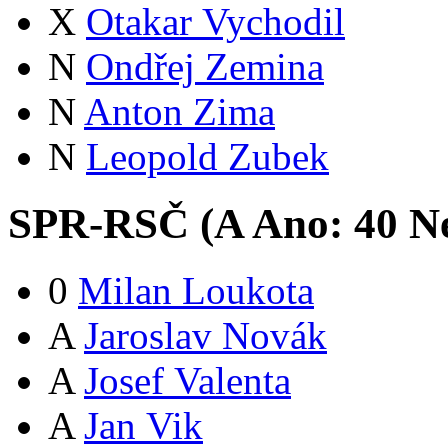
X
Otakar Vychodil
N
Ondřej Zemina
N
Anton Zima
N
Leopold Zubek
SPR-RSČ (
A
Ano:
4
0
Ne
0
Milan Loukota
A
Jaroslav Novák
A
Josef Valenta
A
Jan Vik