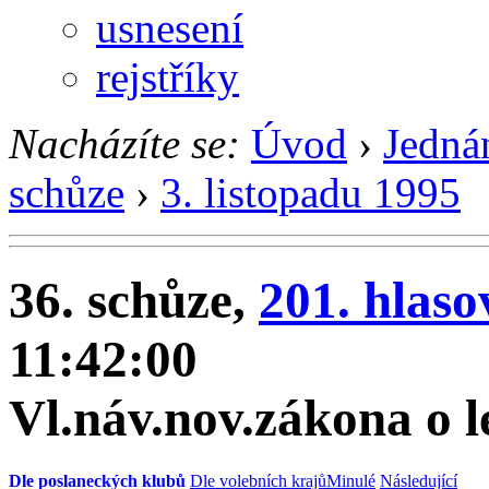
usnesení
rejstříky
Nacházíte se:
Úvod
›
Jedná
schůze
›
3. listopadu 1995
36. schůze,
201. hlaso
11:42:00
Vl.náv.nov.zákona o l
Dle poslaneckých klubů
Dle volebních krajů
Minulé
Následující