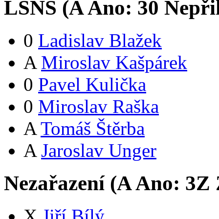
LSNS (
A
Ano:
3
0
Nepři
0
Ladislav Blažek
A
Miroslav Kašpárek
0
Pavel Kulička
0
Miroslav Raška
A
Tomáš Štěrba
A
Jaroslav Unger
Nezařazení (
A
Ano:
3
Z
X
Jiří Bílý