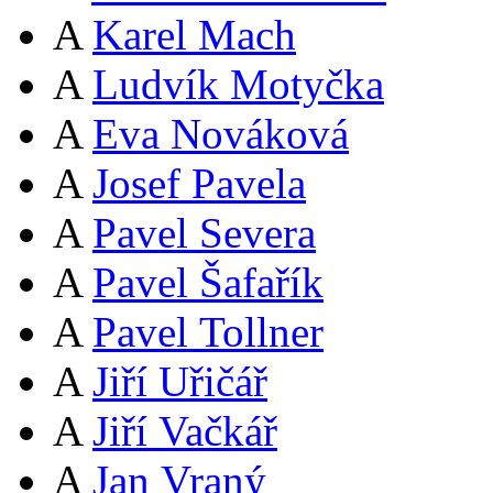
A
Karel Mach
A
Ludvík Motyčka
A
Eva Nováková
A
Josef Pavela
A
Pavel Severa
A
Pavel Šafařík
A
Pavel Tollner
A
Jiří Uřičář
A
Jiří Vačkář
A
Jan Vraný