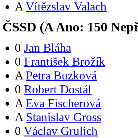
A
Vítězslav Valach
ČSSD (
A
Ano:
15
0
Nepř
0
Jan Bláha
0
František Brožík
A
Petra Buzková
0
Robert Dostál
A
Eva Fischerová
A
Stanislav Gross
0
Václav Grulich