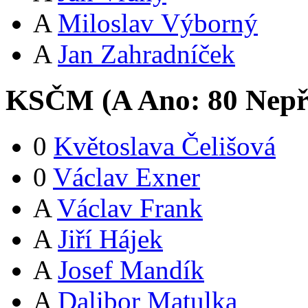
A
Miloslav Výborný
A
Jan Zahradníček
KSČM (
A
Ano:
8
0
Nepř
0
Květoslava Čelišová
0
Václav Exner
A
Václav Frank
A
Jiří Hájek
A
Josef Mandík
A
Dalibor Matulka