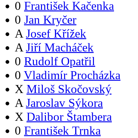
0
František Kačenka
0
Jan Kryčer
A
Josef Křížek
A
Jiří Macháček
0
Rudolf Opatřil
0
Vladimír Procházka
X
Miloš Skočovský
A
Jaroslav Sýkora
X
Dalibor Štambera
0
František Trnka