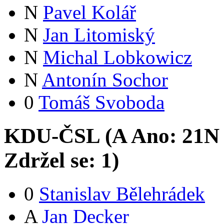
N
Pavel Kolář
N
Jan Litomiský
N
Michal Lobkowicz
N
Antonín Sochor
0
Tomáš Svoboda
KDU-ČSL (
A
Ano:
21
N
Zdržel se:
1
)
0
Stanislav Bělehrádek
A
Jan Decker