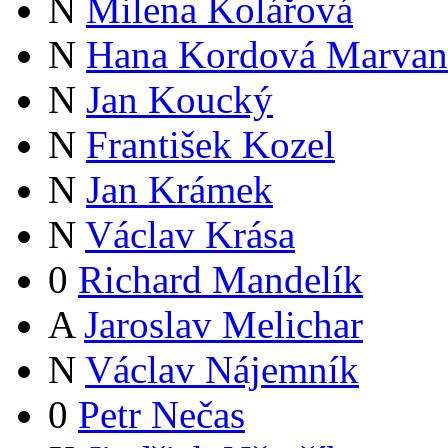
N
Milena Kolářová
N
Hana Kordová Marvan
N
Jan Koucký
N
František Kozel
N
Jan Krámek
N
Václav Krása
0
Richard Mandelík
A
Jaroslav Melichar
N
Václav Nájemník
0
Petr Nečas