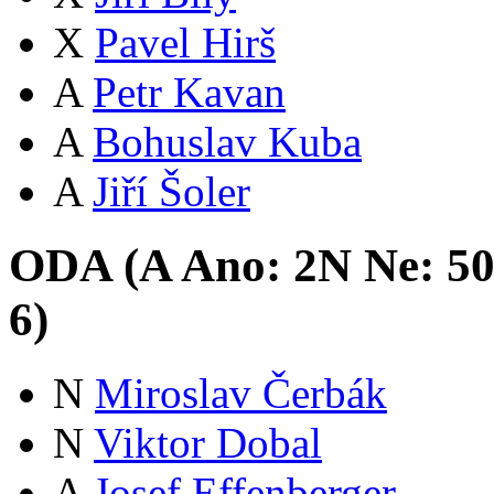
X
Pavel Hirš
A
Petr Kavan
A
Bohuslav Kuba
A
Jiří Šoler
ODA (
A
Ano:
2
N
Ne:
5
6
)
N
Miroslav Čerbák
N
Viktor Dobal
A
Josef Effenberger