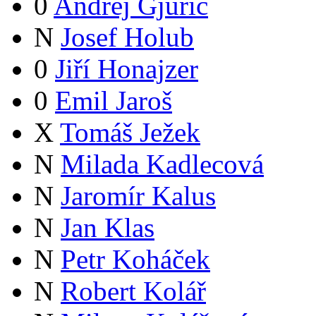
0
Andrej Gjurič
N
Josef Holub
0
Jiří Honajzer
0
Emil Jaroš
X
Tomáš Ježek
N
Milada Kadlecová
N
Jaromír Kalus
N
Jan Klas
N
Petr Koháček
N
Robert Kolář