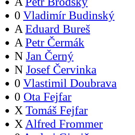
A
Petr Brodský
0
Vladimír Budinský
A
Eduard Bureš
A
Petr Čermák
N
Jan Černý
N
Josef Červinka
0
Vlastimil Doubrava
0
Ota Fejfar
X
Tomáš Fejfar
X
Alfred Frommer