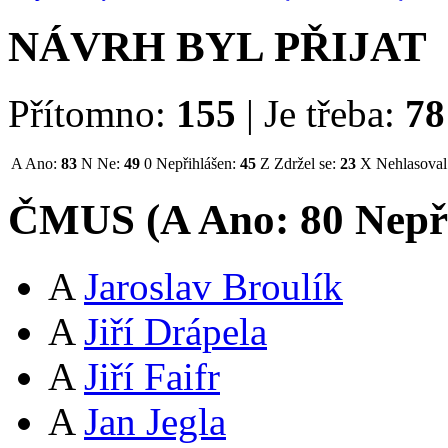
NÁVRH BYL PŘIJAT
Přítomno:
155
|
Je třeba:
78
A
Ano:
83
N
Ne:
49
0
Nepřihlášen:
45
Z
Zdržel se:
23
X
Nehlasoval
ČMUS (
A
Ano:
8
0
Nepř
A
Jaroslav Broulík
A
Jiří Drápela
A
Jiří Faifr
A
Jan Jegla