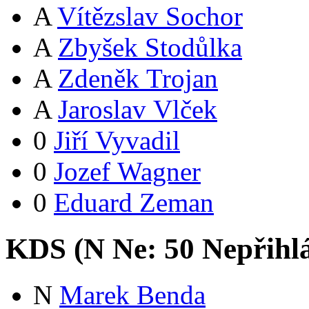
A
Vítězslav Sochor
A
Zbyšek Stodůlka
A
Zdeněk Trojan
A
Jaroslav Vlček
0
Jiří Vyvadil
0
Jozef Wagner
0
Eduard Zeman
KDS (
N
Ne:
5
0
Nepřihl
N
Marek Benda