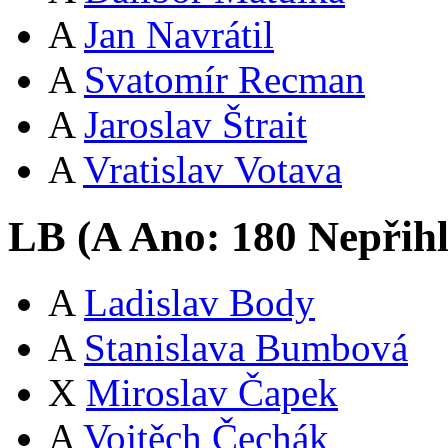
A
Jan Navrátil
A
Svatomír Recman
A
Jaroslav Štrait
A
Vratislav Votava
LB (
A
Ano:
18
0
Nepřih
A
Ladislav Body
A
Stanislava Bumbová
X
Miroslav Čapek
A
Vojtěch Čechák