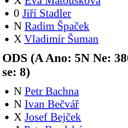
X
Eva Matoušková
0
Jiří Stadler
N
Radim Špaček
X
Vladimír Šuman
ODS (
A
Ano:
5
N
Ne:
38
se:
8
)
N
Petr Bachna
N
Ivan Bečvář
X
Josef Bejček