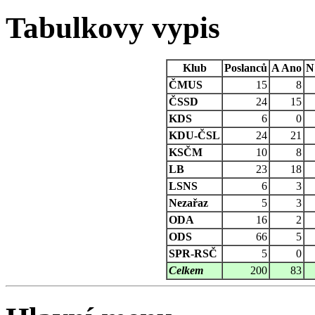
Tabulkovy vypis
Klub
Poslanců
A
Ano
N
ČMUS
15
8
ČSSD
24
15
KDS
6
0
KDU-ČSL
24
21
KSČM
10
8
LB
23
18
LSNS
6
3
Nezařaz
5
3
ODA
16
2
ODS
66
5
SPR-RSČ
5
0
Celkem
200
83