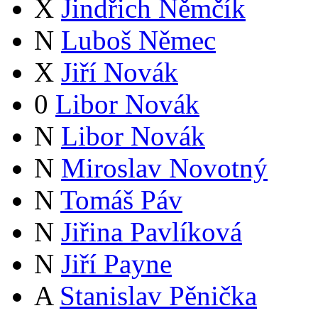
X
Jindřich Němčík
N
Luboš Němec
X
Jiří Novák
0
Libor Novák
N
Libor Novák
N
Miroslav Novotný
N
Tomáš Páv
N
Jiřina Pavlíková
N
Jiří Payne
A
Stanislav Pěnička