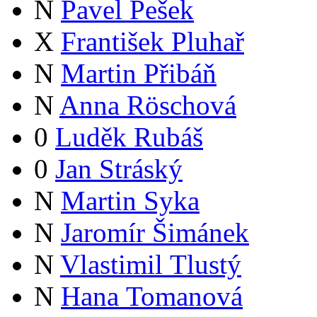
N
Pavel Pešek
X
František Pluhař
N
Martin Přibáň
N
Anna Röschová
0
Luděk Rubáš
0
Jan Stráský
N
Martin Syka
N
Jaromír Šimánek
N
Vlastimil Tlustý
N
Hana Tomanová