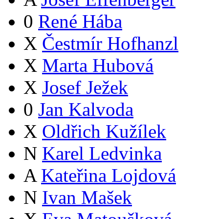
0
René Hába
X
Čestmír Hofhanzl
X
Marta Hubová
X
Josef Ježek
0
Jan Kalvoda
X
Oldřich Kužílek
N
Karel Ledvinka
A
Kateřina Lojdová
N
Ivan Mašek