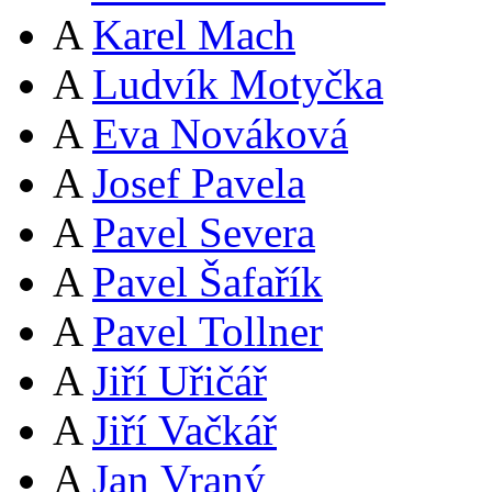
A
Karel Mach
A
Ludvík Motyčka
A
Eva Nováková
A
Josef Pavela
A
Pavel Severa
A
Pavel Šafařík
A
Pavel Tollner
A
Jiří Uřičář
A
Jiří Vačkář
A
Jan Vraný