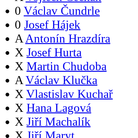
0
Václav Čundrle
0
Josef Hájek
A
Antonín Hrazdíra
X
Josef Hurta
X
Martin Chudoba
A
Václav Klučka
X
Vlastislav Kuchař
X
Hana Lagová
X
Jiří Machalík
X
Jiří Maryt