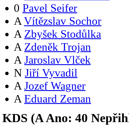
0
Pavel Seifer
A
Vítězslav Sochor
A
Zbyšek Stodůlka
A
Zdeněk Trojan
A
Jaroslav Vlček
N
Jiří Vyvadil
A
Jozef Wagner
A
Eduard Zeman
KDS (
A
Ano:
4
0
Nepřih