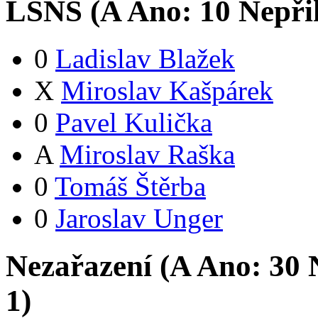
LSNS (
A
Ano:
1
0
Nepři
0
Ladislav Blažek
X
Miroslav Kašpárek
0
Pavel Kulička
A
Miroslav Raška
0
Tomáš Štěrba
0
Jaroslav Unger
Nezařazení (
A
Ano:
3
0
N
1
)