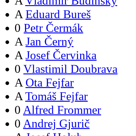
A
Vladimír Budinský
A
Eduard Bureš
0
Petr Čermák
A
Jan Černý
A
Josef Červinka
0
Vlastimil Doubrava
A
Ota Fejfar
A
Tomáš Fejfar
0
Alfred Frommer
0
Andrej Gjurič