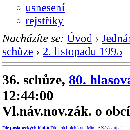
usnesení
rejstříky
Nacházíte se:
Úvod
›
Jedná
schůze
›
2. listopadu 1995
36. schůze,
80. hlasov
12:44:00
Vl.náv.nov.zák. o obc
Dle poslaneckých klubů
Dle volebních krajů
Minulé
Následující