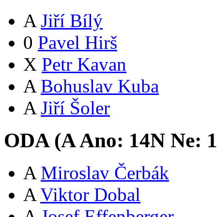
A
Jiří Bílý
0
Pavel Hirš
X
Petr Kavan
A
Bohuslav Kuba
A
Jiří Šoler
ODA (
A
Ano:
14
N
Ne:
A
Miroslav Čerbák
A
Viktor Dobal
A
Josef Effenberger