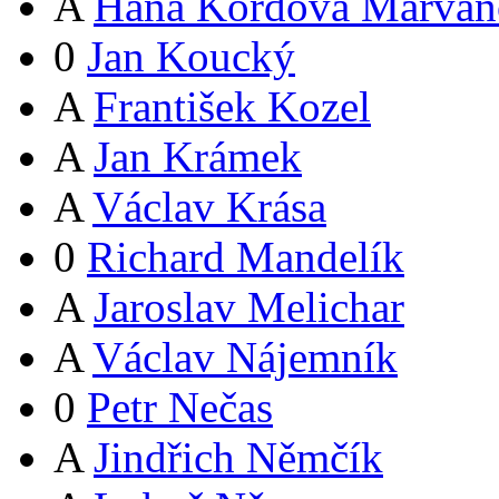
A
Hana Kordová Marvan
0
Jan Koucký
A
František Kozel
A
Jan Krámek
A
Václav Krása
0
Richard Mandelík
A
Jaroslav Melichar
A
Václav Nájemník
0
Petr Nečas
A
Jindřich Němčík