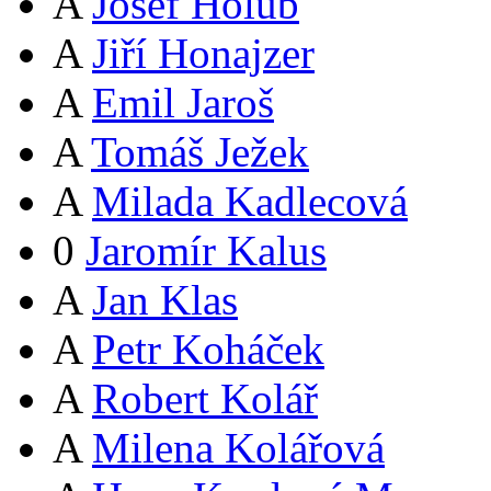
A
Josef Holub
A
Jiří Honajzer
A
Emil Jaroš
A
Tomáš Ježek
A
Milada Kadlecová
0
Jaromír Kalus
A
Jan Klas
A
Petr Koháček
A
Robert Kolář
A
Milena Kolářová