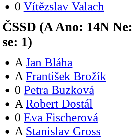
0
Vítězslav Valach
ČSSD (
A
Ano:
14
N
Ne:
se:
1
)
A
Jan Bláha
A
František Brožík
0
Petra Buzková
A
Robert Dostál
0
Eva Fischerová
A
Stanislav Gross