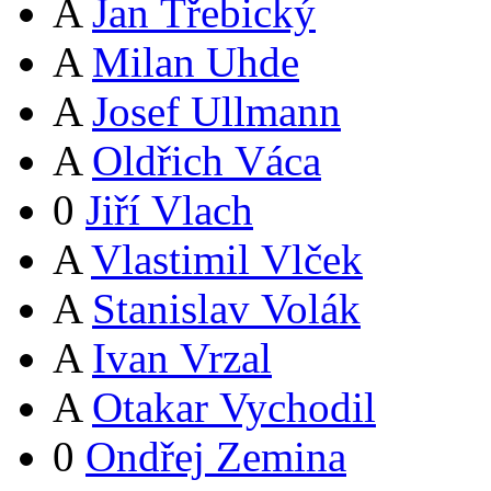
A
Jan Třebický
A
Milan Uhde
A
Josef Ullmann
A
Oldřich Váca
0
Jiří Vlach
A
Vlastimil Vlček
A
Stanislav Volák
A
Ivan Vrzal
A
Otakar Vychodil
0
Ondřej Zemina