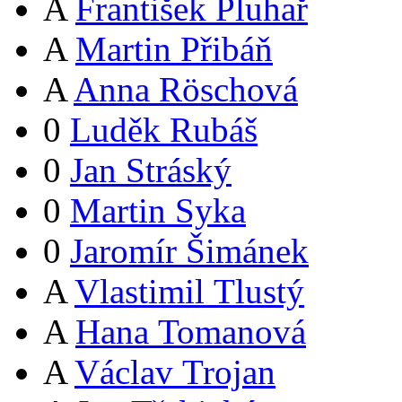
A
František Pluhař
A
Martin Přibáň
A
Anna Röschová
0
Luděk Rubáš
0
Jan Stráský
0
Martin Syka
0
Jaromír Šimánek
A
Vlastimil Tlustý
A
Hana Tomanová
A
Václav Trojan