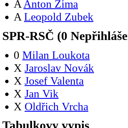
A
Anton Zima
A
Leopold Zubek
SPR-RSČ (
0
Nepřihláš
0
Milan Loukota
X
Jaroslav Novák
X
Josef Valenta
X
Jan Vik
X
Oldřich Vrcha
Tabulkovy vypis