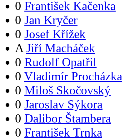
0
František Kačenka
0
Jan Kryčer
0
Josef Křížek
A
Jiří Macháček
0
Rudolf Opatřil
0
Vladimír Procházka
0
Miloš Skočovský
0
Jaroslav Sýkora
0
Dalibor Štambera
0
František Trnka