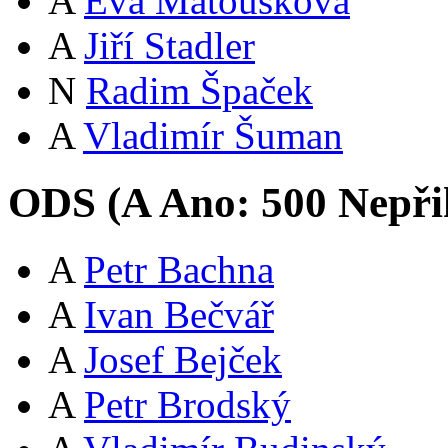
A
Eva Matoušková
A
Jiří Stadler
N
Radim Špaček
A
Vladimír Šuman
ODS (
A
Ano:
50
0
Nepři
A
Petr Bachna
A
Ivan Bečvář
A
Josef Bejček
A
Petr Brodský