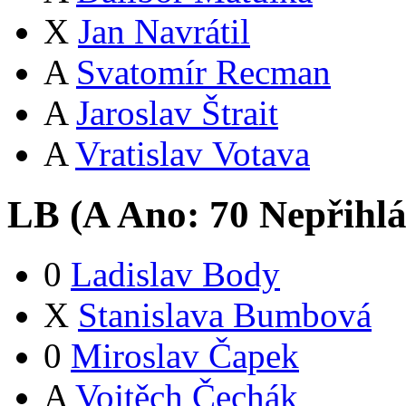
X
Jan Navrátil
A
Svatomír Recman
A
Jaroslav Štrait
A
Vratislav Votava
LB (
A
Ano:
7
0
Nepřihlá
0
Ladislav Body
X
Stanislava Bumbová
0
Miroslav Čapek
A
Vojtěch Čechák