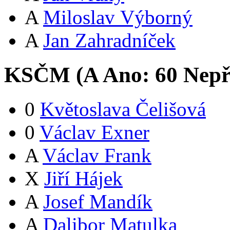
A
Miloslav Výborný
A
Jan Zahradníček
KSČM (
A
Ano:
6
0
Nepř
0
Květoslava Čelišová
0
Václav Exner
A
Václav Frank
X
Jiří Hájek
A
Josef Mandík
A
Dalibor Matulka