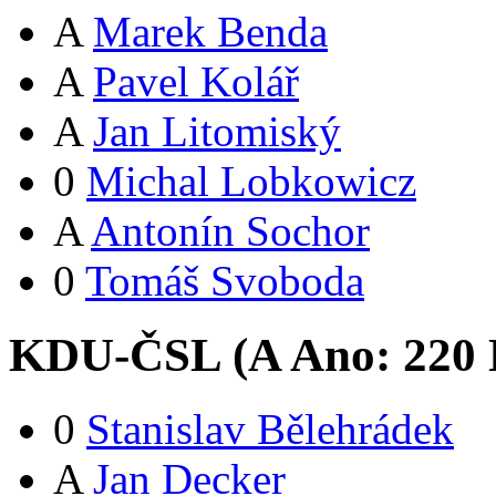
A
Marek Benda
A
Pavel Kolář
A
Jan Litomiský
0
Michal Lobkowicz
A
Antonín Sochor
0
Tomáš Svoboda
KDU-ČSL (
A
Ano:
22
0
0
Stanislav Bělehrádek
A
Jan Decker