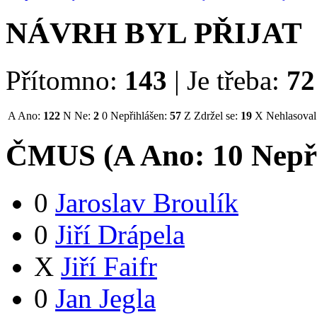
NÁVRH BYL PŘIJAT
Přítomno:
143
|
Je třeba:
72
A
Ano:
122
N
Ne:
2
0
Nepřihlášen:
57
Z
Zdržel se:
19
X
Nehlasoval
ČMUS (
A
Ano:
1
0
Nepř
0
Jaroslav Broulík
0
Jiří Drápela
X
Jiří Faifr
0
Jan Jegla