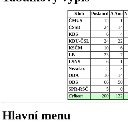
Klub
Poslanců
A
Ano
N
ČMUS
15
1
ČSSD
24
14
KDS
6
4
KDU-ČSL
24
22
KSČM
10
6
LB
23
7
LSNS
6
1
Nezařaz
5
3
ODA
16
14
ODS
66
50
SPR-RSČ
5
0
Celkem
200
122
Hlavní menu