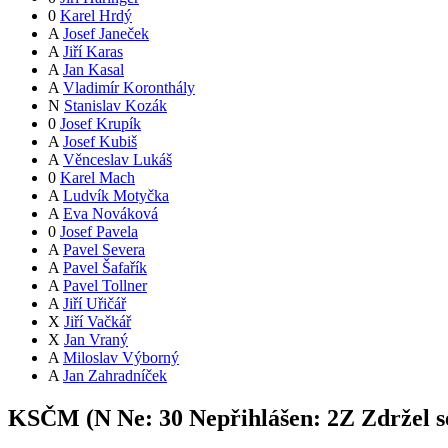
0
Karel Hrdý
A
Josef Janeček
A
Jiří Karas
A
Jan Kasal
A
Vladimír Koronthály
N
Stanislav Kozák
0
Josef Krupík
A
Josef Kubiš
A
Věnceslav Lukáš
0
Karel Mach
A
Ludvík Motyčka
A
Eva Nováková
0
Josef Pavela
A
Pavel Severa
A
Pavel Šafařík
A
Pavel Tollner
A
Jiří Uřičář
X
Jiří Vačkář
X
Jan Vraný
A
Miloslav Výborný
A
Jan Zahradníček
KSČM (
N
Ne:
3
0
Nepřihlášen:
2
Z
Zdržel s