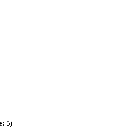
e:
5
)