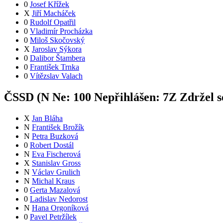
0
Josef Křížek
X
Jiří Macháček
0
Rudolf Opatřil
0
Vladimír Procházka
0
Miloš Skočovský
X
Jaroslav Sýkora
0
Dalibor Štambera
0
František Trnka
0
Vítězslav Valach
ČSSD (
N
Ne:
10
0
Nepřihlášen:
7
Z
Zdržel s
X
Jan Bláha
N
František Brožík
N
Petra Buzková
0
Robert Dostál
N
Eva Fischerová
X
Stanislav Gross
N
Václav Grulich
N
Michal Kraus
0
Gerta Mazalová
0
Ladislav Nedorost
N
Hana Orgoníková
0
Pavel Petržílek