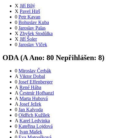
X
Jiří Bílý
X
Pavel Hirš
0
Petr Kavan
0
Bohuslav Kuba
0
Jaroslav Palas
X
Zbyšek Stodůlka
X
Jiří Šoler
0
Jaroslav Vlček
ODA (
A
Ano:
8
0
Nepřihlášen:
8
)
0
Miroslav Čerbák
A
Viktor Dobal
0
Josef Effenberger
A
René Hába
A
Čestmír Hofhanzl
A
Marta Hubová
A
Josef Ježek
0
Jan Kalvoda
0
Oldřich Kužílek
A
Karel Ledvinka
0
Kateřina Lojdová
A
Ivan Mašek
0
Eva Matoušková