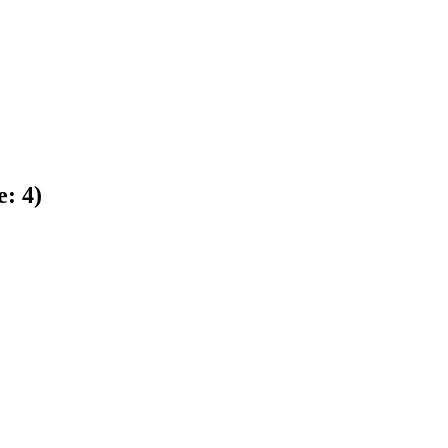
e:
4
)