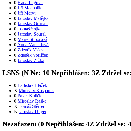
0
Hana Lagová
0
Jiří Machalík
0
Jiří Maryt
0
Jaroslav Matějka
0
Jaroslav Ortman
0
Tomáš Sojka
0
Jaroslav Soural
0
Marie Stiborová
0
Anna Váchalová
0
Zdeněk Vlček
0
Zdeněk Vorlíček
0
Jaroslav Žižka
LSNS (
N
Ne:
1
0
Nepřihlášen:
3
Z
Zdržel se
0
Ladislav Blažek
X
Miroslav Kašpárek
0
Pavel Kulička
0
Miroslav Raška
X
Tomáš Štěrba
N
Jaroslav Unger
Nezařazení (
0
Nepřihlášen:
4
Z
Zdržel se: