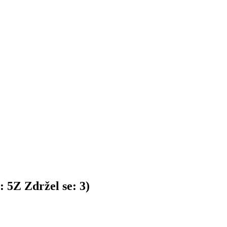
n:
5
Z
Zdržel se:
3
)