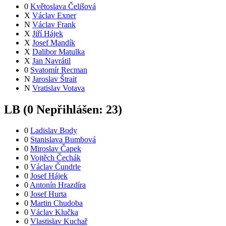
0
Květoslava Čelišová
X
Václav Exner
N
Václav Frank
X
Jiří Hájek
X
Josef Mandík
X
Dalibor Matulka
X
Jan Navrátil
0
Svatomír Recman
N
Jaroslav Štrait
N
Vratislav Votava
LB (
0
Nepřihlášen:
23
)
0
Ladislav Body
0
Stanislava Bumbová
0
Miroslav Čapek
0
Vojtěch Čechák
0
Václav Čundrle
0
Josef Hájek
0
Antonín Hrazdíra
0
Josef Hurta
0
Martin Chudoba
0
Václav Klučka
0
Vlastislav Kuchař