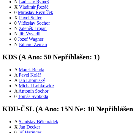
N
Ladislav Rymeš
X
Vladimír Řezáč
0
Miroslav Řezníček
X
Pavel Seifer
0
Vítězslav Sochor
N
Zdeněk Trojan
N
Jiří Vyvadil
0
Jozef Wagner
N
Eduard Zeman
KDS (
A
Ano:
5
0
Nepřihlášen:
1
)
A
Marek Benda
A
Pavel Kolář
A
Jan Litomiský
A
Michal Lobkowicz
A
Antonín Sochor
0
Tomáš Svoboda
KDU-ČSL (
A
Ano:
15
N
Ne:
1
0
Nepřihláše
A
Stanislav Bělehrádek
X
Jan Decker
0
Jiří Haringer