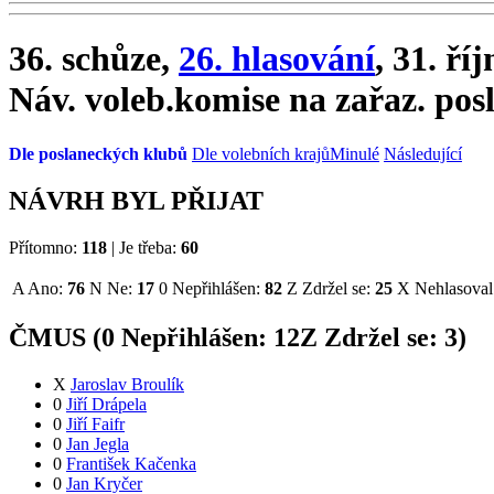
36. schůze,
26. hlasování
, 31. ří
Náv. voleb.komise na zařaz. pos
Dle poslaneckých klubů
Dle volebních krajů
Minulé
Následující
NÁVRH BYL PŘIJAT
Přítomno:
118
|
Je třeba:
60
A
Ano:
76
N
Ne:
17
0
Nepřihlášen:
82
Z
Zdržel se:
25
X
Nehlasoval
ČMUS (
0
Nepřihlášen:
12
Z
Zdržel se:
3
)
X
Jaroslav Broulík
0
Jiří Drápela
0
Jiří Faifr
0
Jan Jegla
0
František Kačenka
0
Jan Kryčer