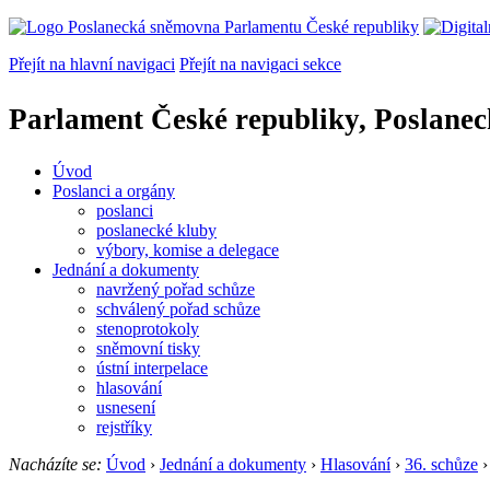
Přejít na hlavní navigaci
Přejít na navigaci sekce
Parlament České republiky, Poslane
Úvod
Poslanci a orgány
poslanci
poslanecké kluby
výbory, komise a delegace
Jednání a dokumenty
navržený pořad schůze
schválený pořad schůze
stenoprotokoly
sněmovní tisky
ústní interpelace
hlasování
usnesení
rejstříky
Nacházíte se:
Úvod
›
Jednání a dokumenty
›
Hlasování
›
36. schůze
›