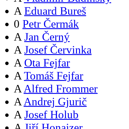
A
Eduard Bureš
0
Petr Čermák
A
Jan Černý
A
Josef Červinka
A
Ota Fejfar
A
Tomáš Fejfar
A
Alfred Frommer
A
Andrej Gjurič
A
Josef Holub
A
Jiří Honajzer