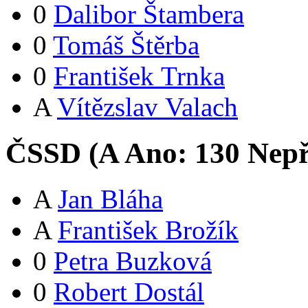
0
Dalibor Štambera
0
Tomáš Štěrba
0
František Trnka
A
Vítězslav Valach
ČSSD (
A
Ano:
13
0
Nepř
A
Jan Bláha
A
František Brožík
0
Petra Buzková
0
Robert Dostál