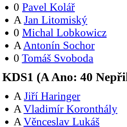
0
Pavel Kolář
A
Jan Litomiský
0
Michal Lobkowicz
A
Antonín Sochor
0
Tomáš Svoboda
KDS1 (
A
Ano:
4
0
Nepři
A
Jiří Haringer
A
Vladimír Koronthály
A
Věnceslav Lukáš