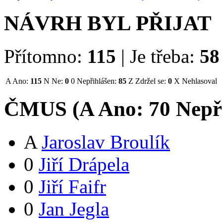
NÁVRH BYL PŘIJAT
Přítomno:
115
|
Je třeba:
58
A
Ano:
115
N
Ne:
0
0
Nepřihlášen:
85
Z
Zdržel se:
0
X
Nehlasoval
ČMUS (
A
Ano:
7
0
Nepř
A
Jaroslav Broulík
0
Jiří Drápela
0
Jiří Faifr
0
Jan Jegla