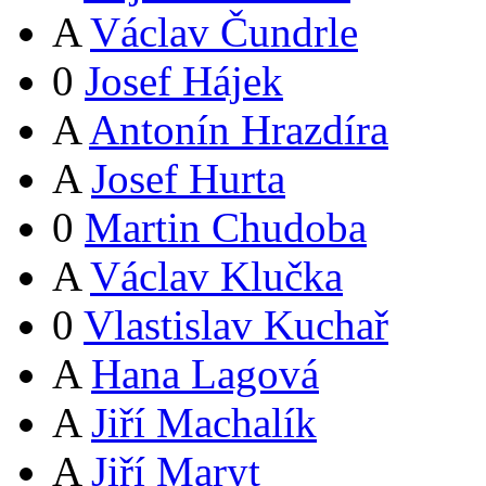
A
Václav Čundrle
0
Josef Hájek
A
Antonín Hrazdíra
A
Josef Hurta
0
Martin Chudoba
A
Václav Klučka
0
Vlastislav Kuchař
A
Hana Lagová
A
Jiří Machalík
A
Jiří Maryt