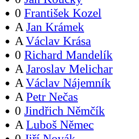
0
František Kozel
A
Jan Krámek
A
Václav Krása
0
Richard Mandelík
A
Jaroslav Melichar
A
Václav Nájemník
A
Petr Nečas
0
Jindřich Němčík
A
Luboš Němec
0
Jiří Novák