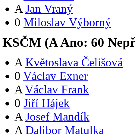
A
Jan Vraný
0
Miloslav Výborný
KSČM (
A
Ano:
6
0
Nepř
A
Květoslava Čelišová
0
Václav Exner
A
Václav Frank
0
Jiří Hájek
A
Josef Mandík
A
Dalibor Matulka