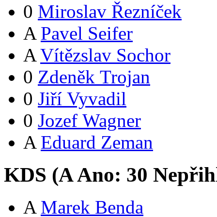
0
Miroslav Řezníček
A
Pavel Seifer
A
Vítězslav Sochor
0
Zdeněk Trojan
0
Jiří Vyvadil
0
Jozef Wagner
A
Eduard Zeman
KDS (
A
Ano:
3
0
Nepřih
A
Marek Benda