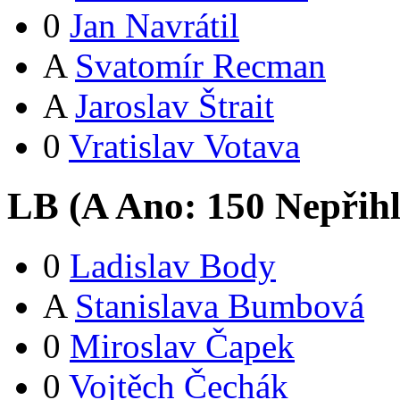
0
Jan Navrátil
A
Svatomír Recman
A
Jaroslav Štrait
0
Vratislav Votava
LB (
A
Ano:
15
0
Nepřih
0
Ladislav Body
A
Stanislava Bumbová
0
Miroslav Čapek
0
Vojtěch Čechák