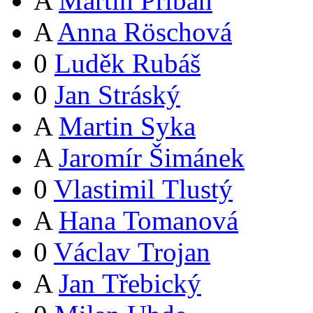
A
Martin Přibáň
A
Anna Röschová
0
Luděk Rubáš
0
Jan Stráský
A
Martin Syka
A
Jaromír Šimánek
0
Vlastimil Tlustý
A
Hana Tomanová
0
Václav Trojan
A
Jan Třebický