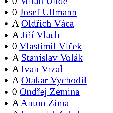
0
Milan Uhde
0
Josef Ullmann
A
Oldřich Váca
A
Jiří Vlach
0
Vlastimil Vlček
A
Stanislav Volák
A
Ivan Vrzal
A
Otakar Vychodil
0
Ondřej Zemina
A
Anton Zima