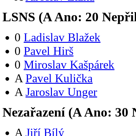
LSNS (
A
Ano:
2
0
Nepři
0
Ladislav Blažek
0
Pavel Hirš
0
Miroslav Kašpárek
A
Pavel Kulička
A
Jaroslav Unger
Nezařazení (
A
Ano:
3
0
N
A
Jiří Bílý