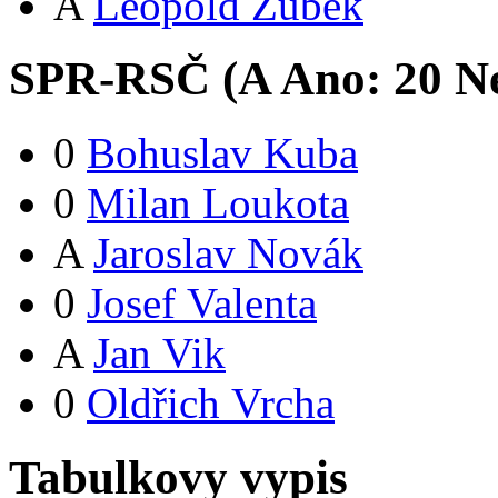
A
Leopold Zubek
SPR-RSČ (
A
Ano:
2
0
Ne
0
Bohuslav Kuba
0
Milan Loukota
A
Jaroslav Novák
0
Josef Valenta
A
Jan Vik
0
Oldřich Vrcha
Tabulkovy vypis