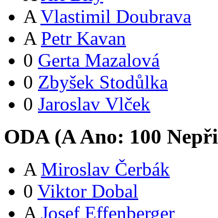
A
Vlastimil Doubrava
A
Petr Kavan
0
Gerta Mazalová
0
Zbyšek Stodůlka
0
Jaroslav Vlček
ODA (
A
Ano:
10
0
Nepři
A
Miroslav Čerbák
0
Viktor Dobal
A
Josef Effenberger