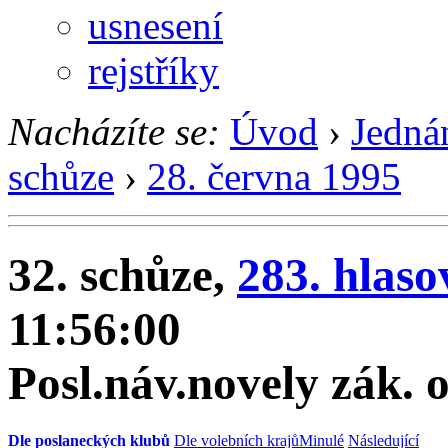
usnesení
rejstříky
Nacházíte se:
Úvod
›
Jedná
schůze
›
28. června 1995
32. schůze,
283. hlaso
11:56:00
Posl.náv.novely zák. o
Dle poslaneckých klubů
Dle volebních krajů
Minulé
Následující