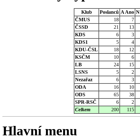
Klub
Poslanců
A
Ano
N
ČMUS
18
7
ČSSD
21
13
KDS
6
3
KDS1
5
4
KDU-ČSL
18
12
KSČM
10
6
LB
24
15
LSNS
5
2
Nezařaz
6
3
ODA
16
10
ODS
65
38
SPR-RSČ
6
2
Celkem
200
115
Hlavní menu