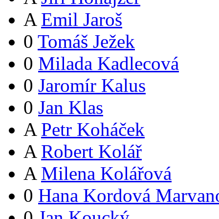
A
Emil Jaroš
0
Tomáš Ježek
0
Milada Kadlecová
0
Jaromír Kalus
0
Jan Klas
A
Petr Koháček
A
Robert Kolář
A
Milena Kolářová
0
Hana Kordová Marvan
0
Jan Koucký