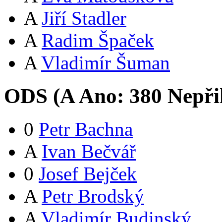
A
Jiří Stadler
A
Radim Špaček
A
Vladimír Šuman
ODS (
A
Ano:
38
0
Nepři
0
Petr Bachna
A
Ivan Bečvář
0
Josef Bejček
A
Petr Brodský
A
Vladimír Budinský