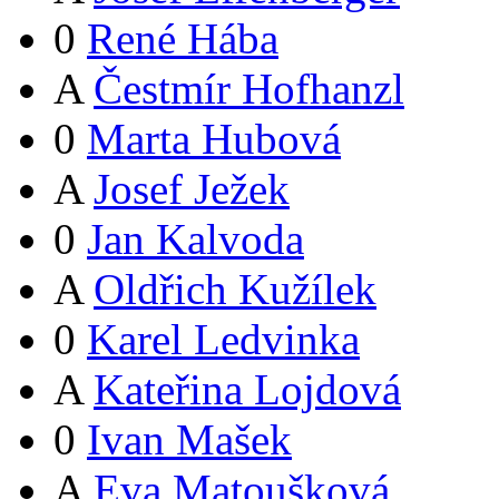
0
René Hába
A
Čestmír Hofhanzl
0
Marta Hubová
A
Josef Ježek
0
Jan Kalvoda
A
Oldřich Kužílek
0
Karel Ledvinka
A
Kateřina Lojdová
0
Ivan Mašek
A
Eva Matoušková