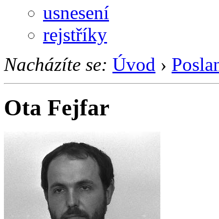
usnesení
rejstříky
Nacházíte se:
Úvod
›
Posla
Ota Fejfar