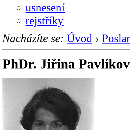
usnesení
rejstříky
Nacházíte se:
Úvod
›
Posla
PhDr. Jiřina Pavlíko