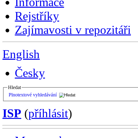
Informace
Rejstříky
Zajímavosti v repozitáři
English
Česky
Hledat
Plnotextové vyhledávání
ISP
(
příhlásit
)