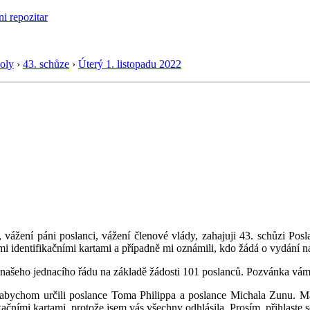
oly
›
43. schůze
›
Úterý 1. listopadu 2022
 vážení páni poslanci, vážení členové vlády, zahajuji 43. schůzi P
ými identifikačními kartami a případně mi oznámili, kdo žádá o vydání n
ašeho jednacího řádu na základě žádosti 101 poslanců. Pozvánka vám by
i, abychom určili poslance Toma Philippa a poslance Michala Zunu. 
kačními kartami, protože jsem vás všechny odhlásila. Prosím, přihlaste s