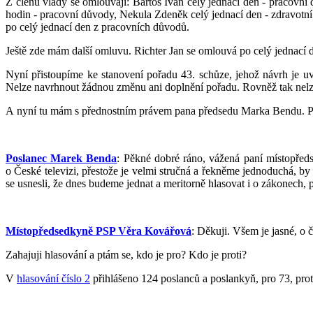
Z členů vlády se omlouvají: Bartoš Ivan celý jednací den - pracovn
hodin - pracovní důvody, Nekula Zdeněk celý jednací den - zdravotn
po celý jednací den z pracovních důvodů.
Ještě zde mám další omluvu. Richter Jan se omlouvá po celý jednací
Nyní přistoupíme ke stanovení pořadu 43. schůze, jehož návrh je
Nelze navrhnout žádnou změnu ani doplnění pořadu. Rovněž tak nelze
A nyní tu mám s přednostním právem pana předsedu Marka Bendu. Pr
Poslanec Marek Benda
: Pěkné dobré ráno, vážená paní místopřed
o České televizi, přestože je velmi stručná a řekněme jednoduchá,
se usnesli, že dnes budeme jednat a meritorně hlasovat i o zákonech,
Místopředsedkyně PSP Věra Kovářová
: Děkuji. Všem je jasné, o 
Zahajuji hlasování a ptám se, kdo je pro? Kdo je proti?
V
hlasování číslo 2
přihlášeno 124 poslanců a poslankyň, pro 73, proti