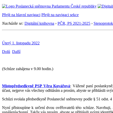
Přejít na hlavní navigaci
Přejít na navigaci sekce
Nacházíte se:
Digitální knihovna
›
PČR, PS 2021-2025
›
Stenoprotok
Úterý 1. listopadu 2022
Dolů
Další
(Schůze zahájena v 9.00 hodin.)
Místopředsedkyně PSP Věra Kovářová
: Vážené paní poslankyně,
účast, nejprve vás všechny odhlásím a prosím, abyste se přihlásili sv
Schůzi svolala předsedkyně Poslanecké sněmovny podle § 51 odst. 4 n
Nyní přistoupíme k určení dvou ověřovatelů této schůze. Navrhuj
usnášeníschopní. Takže vás prosím, abyste se přihlásili svými identifi