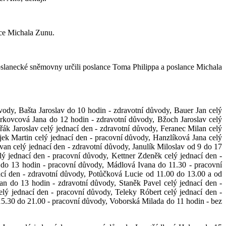
nce Michala Zunu.
 Poslanecké sněmovny určili poslance Toma Philippa a poslance Michala
ůvody, Bašta Jaroslav do 10 hodin - zdravotní důvody, Bauer Jan celý
erkovcová Jana do 12 hodin - zdravotní důvody, Bžoch Jaroslav celý
řák Jaroslav celý jednací den - zdravotní důvody, Feranec Milan celý
jek Martin celý jednací den - pracovní důvody, Hanzlíková Jana celý
van celý jednací den - zdravotní důvody, Janulík Miloslav od 9 do 17
ý jednací den - pracovní důvody, Kettner Zdeněk celý jednací den -
l do 13 hodin - pracovní důvody, Mádlová Ivana do 11.30 - pracovní
ací den - zdravotní důvody, Potůčková Lucie od 11.00 do 13.00 a od
an do 13 hodin - zdravotní důvody, Staněk Pavel celý jednací den -
elý jednací den - pracovní důvody, Teleky Róbert celý jednací den -
15.30 do 21.00 - pracovní důvody, Voborská Milada do 11 hodin - bez