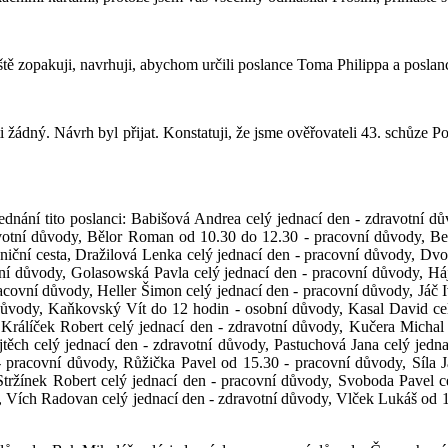
ště zopakuji, navrhuji, abychom určili poslance Toma Philippa a posla
i žádný. Návrh byl přijat. Konstatuji, že jsme ověřovateli 43. schůze
jednání tito poslanci: Babišová Andrea celý jednací den - zdravotní d
ravotní důvody, Bělor Roman od 10.30 do 12.30 - pracovní důvody, B
niční cesta, Dražilová Lenka celý jednací den - pracovní důvody, Dvo
bní důvody, Golasowská Pavla celý jednací den - pracovní důvody, Há
racovní důvody, Heller Šimon celý jednací den - pracovní důvody, Jáč I
 důvody, Kaňkovský Vít do 12 hodin - osobní důvody, Kasal David cel
 Králíček Robert celý jednací den - zdravotní důvody, Kučera Micha
jtěch celý jednací den - zdravotní důvody, Pastuchová Jana celý jedn
 pracovní důvody, Růžička Pavel od 15.30 - pracovní důvody, Síla J
 Stržínek Robert celý jednací den - pracovní důvody, Svoboda Pavel c
y, Vích Radovan celý jednací den - zdravotní důvody, Vlček Lukáš od 