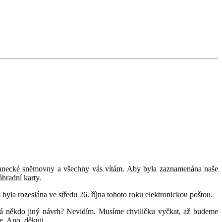
oslanecké sněmovny a všechny vás vítám. Aby byla zaznamenána naše
áhradní karty.
la rozeslána ve středu 26. října tohoto roku elektronickou poštou.
Má někdo jiný návrh? Nevidím. Musíme chviličku vyčkat, až budeme
e. Ano, děkuji.