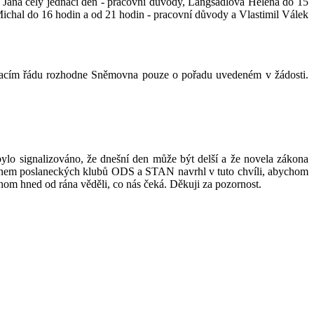
á Jana celý jednací den - pracovní důvody, Langšádlová Helena do 15
ichal do 16 hodin a od 21 hodin - pracovní důvody a Vlastimil Válek
dnacím řádu rozhodne Sněmovna pouze o pořadu uvedeném v žádosti.
ylo signalizováno, že dnešní den může být delší a že novela zákona
jménem poslaneckých klubů ODS a STAN navrhl v tuto chvíli, abychom
hom hned od rána věděli, co nás čeká. Děkuji za pozornost.