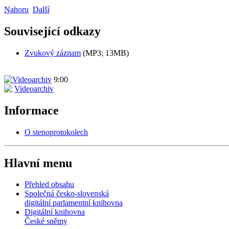
Nahoru
Další
Související odkazy
Zvukový záznam
(MP3; 13MB)
9:00
Videoarchiv
Informace
O stenoprotokolech
Hlavní menu
Přehled obsahu
Společná česko-slovenská
digitální parlamentní knihovna
Digitální knihovna
České sněmy