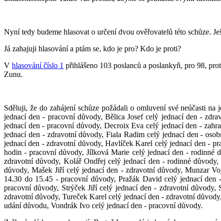
Nyní tedy budeme hlasovat o určení dvou ověřovatelů této schůze. Je
Já zahajuji hlasování a ptám se, kdo je pro? Kdo je proti?
V
hlasování číslo 1
přihlášeno 103 poslanců a poslankyň, pro 98, prot
Zunu.
Sděluji, že do zahájení schůze požádali o omluvení své neúčasti na 
jednací den - pracovní důvody, Bělica Josef celý jednací den - zd
jednací den - pracovní důvody, Decroix Eva celý jednací den - zahra
jednací den - zdravotní důvody, Fiala Radim celý jednací den - oso
jednací den - zdravotní důvody, Havlíček Karel celý jednací den - p
hodin - pracovní důvody, Jílková Marie celý jednací den - rodinné
zdravotní důvody, Kolář Ondřej celý jednací den - rodinné důvody,
důvody, Mašek Jiří celý jednací den - zdravotní důvody, Munzar Vo
14.30 do 15.45 - pracovní důvody, Pražák David celý jednací den -
pracovní důvody, Strýček Jiří celý jednací den - zdravotní důvody,
zdravotní důvody, Tureček Karel celý jednací den - zdravotní důvod
udání důvodu, Vondrák Ivo celý jednací den - pracovní důvody.