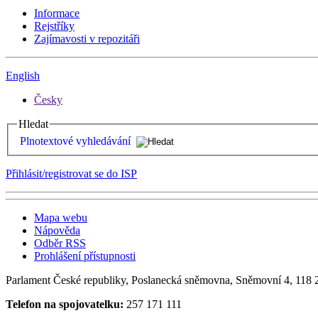
Informace
Rejstříky
Zajímavosti v repozitáři
English
Česky
Hledat
Plnotextové vyhledávání
Přihlásit/registrovat se do ISP
Mapa webu
Nápověda
Odběr RSS
Prohlášení přístupnosti
Parlament České republiky, Poslanecká sněmovna, Sněmovní 4, 118 2
Telefon na spojovatelku:
257 171 111