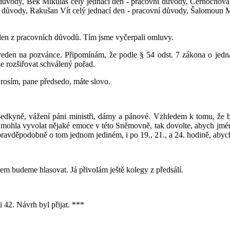
í důvody, Bek Mikuláš celý jednací den - pracovní důvody, Černochov
í důvody, Rakušan Vít celý jednací den - pracovní důvody, Šalomoun M
 den z pracovních důvodů. Tím jsme vyčerpali omluvy.
 uveden na pozvánce. Připomínám, že podle § 54 odst. 7 zákona o je
 rozšiřovat schválený pořad.
osím, pane předsedo, máte slovo.
sedkyně, vážení páni ministři, dámy a pánové. Vzhledem k tomu, že b
 by mohla vyvolat nějaké emoce v této Sněmovně, tak dovolte, abych 
 pravděpodobně o tom jednom jediném, i po 19., 21., a 24. hodině, abyc
čem budeme hlasovat. Já přivolám ještě kolegy z předsálí.
 42. Návrh byl přijat. ***