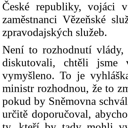
České republiky, vojáci v
zaměstnanci Vězeňské služ
zpravodajských služeb.
Není to rozhodnutí vlády
diskutovali, chtěli jsme
vymyšleno. To je vyhlášk
ministr rozhodnou, že to z
pokud by Sněmovna schválil
určitě doporučoval, abycho
ty, kteří by tady mohli vy