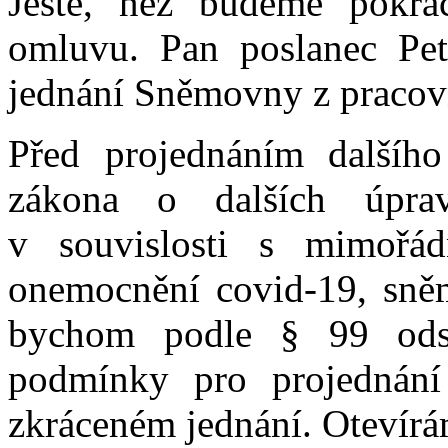
Ještě, než budeme pokra
omluvu. Pan poslanec Pet
jednání Sněmovny z pracov
Před projednáním dalšíh
zákona o dalších úprav
v souvislosti s mimořád
onemocnění covid-19, sně
bychom podle § 99 odst
podmínky pro projednán
zkráceném jednání. Otevírá