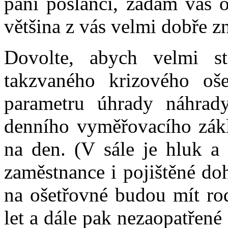
páni poslanci, žádám vás o
většina z vás velmi dobře z
Dovolte, abych velmi st
takzvaného krizového oš
parametru úhrady náhra
denního vyměřovacího zák
na den. (V sále je hluk a š
zaměstnance i pojištěné do
na ošetřovné budou mít rod
let a dále pak nezaopatřené s