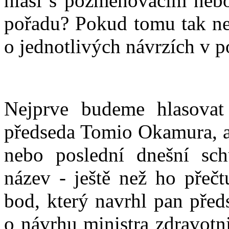
hlásí s pozměňovacím neb
pořadu? Pokud tomu tak nen
o jednotlivých návrzích v p
Nejprve budeme hlasovat
předseda Tomio Okamura, a
nebo poslední dnešní sc
název - ještě než ho přečt
bod, který navrhl pan před
o návrhu ministra zdravotn