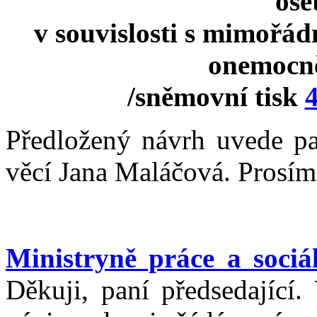
oše
v souvislosti s mimořád
onemocn
/sněmovní tisk
Předložený návrh uvede pan
věcí Jana Maláčová. Prosím,
Ministryně práce a soci
Děkuji, paní předsedající.