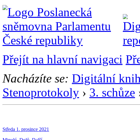
Přejít na hlavní navigaci
Př
Nacházíte se:
Digitální kni
Stenoprotokoly
›
3. schůze
Středa 1. prosince 2021
Minulý
Dolů
Další