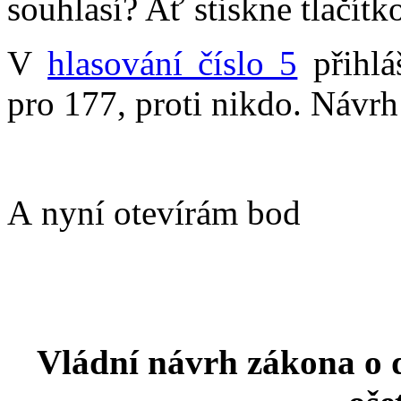
souhlasí? Ať stiskne tlačítk
V
hlasování číslo 5
přihlá
pro 177, proti nikdo. Návrh
A nyní otevírám bod
Vládní návrh zákona o 