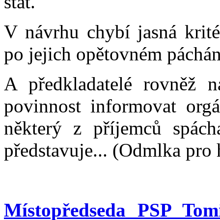
stát.
V návrhu chybí jasná krité
po jejich opětovném páchán
A předkladatelé rovněž na
povinnost informovat org
některý z příjemců spácha
představuje... (Odmlka pro h
Místopředseda PSP To