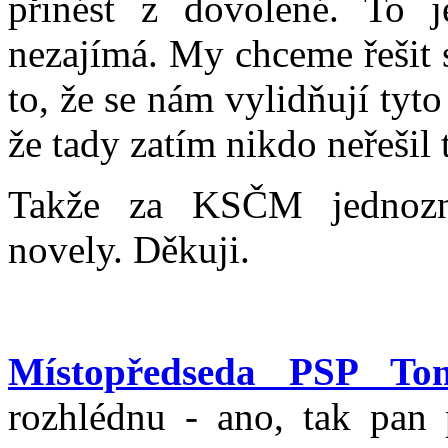
přinést z dovolené. To j
nezajímá. My chceme řešit si
to, že se nám vylidňují tyto
že tady zatím nikdo neřešil t
Takže za KSČM jednozn
novely. Děkuji.
Místopředseda PSP T
rozhlédnu - ano, tak pan 