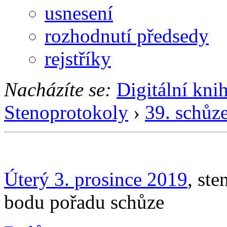
usnesení
rozhodnutí předsedy
rejstříky
Nacházíte se:
Digitální kni
Stenoprotokoly
›
39. schůz
Úterý 3. prosince 2019
, st
bodu pořadu schůze