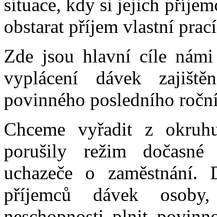
situace, kdy si jejich příj
obstarat příjem vlastní prac
Zde jsou hlavní cíle námi
vyplácení dávek zajišt
povinného posledního roční
Chceme vyřadit z okruhu
porušily režim dočasné 
uchazeče o zaměstnání. 
příjemců dávek osoby,
neschopnosti plnit povinn