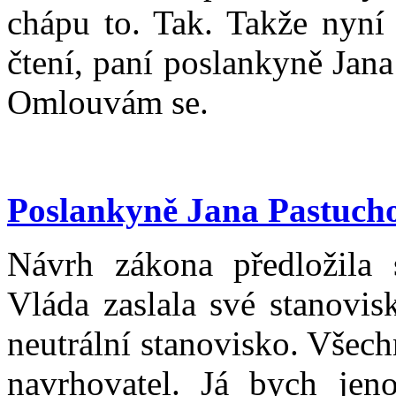
chápu to. Tak. Takže nyní 
čtení, paní poslankyně Jan
Omlouvám se.
Poslankyně Jana Pastuch
Návrh zákona předložila 
Vláda zaslala své stanovis
neutrální stanovisko. Všec
navrhovatel. Já bych jen