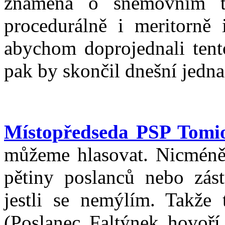
znamená o sněmovním 
procedurálně i meritorně 
abychom doprojednali tent
pak by skončil dnešní jedna
Místopředseda PSP Tom
můžeme hlasovat. Nicméně
pětiny poslanců nebo zás
jestli se nemýlím. Takže
(Poslanec Faltýnek hovoří 