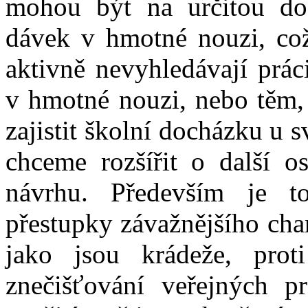
mohou být na určitou do
dávek v hmotné nouzi, což
aktivně nevyhledávají prá
v hmotné nouzi, nebo těm, 
zajistit školní docházku u s
chceme rozšířit o další o
návrhu. Především je to
přestupky závažnějšího cha
jako jsou krádeže, prot
znečišťování veřejných pr