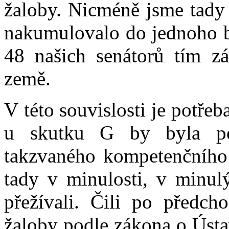
žaloby. Nicméně jsme tady 
nakumulovalo do jednoho ba
48 našich senátorů tím z
země.
V této souvislosti je potřeb
u skutku G by byla po
takzvaného kompetenčního 
tady v minulosti, v minulý
přežívali. Čili po předch
žaloby podle zákona o Ústa