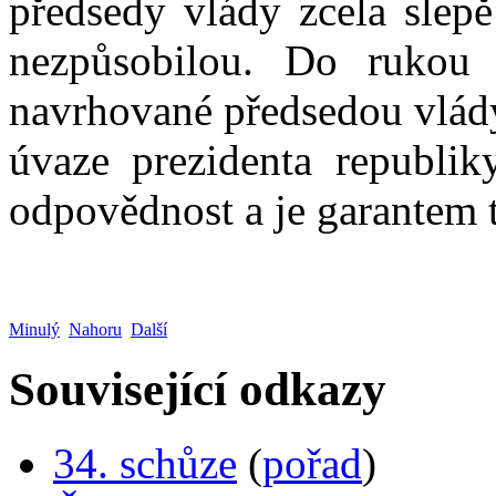
předsedy vlády zcela slep
nezpůsobilou. Do rukou p
navrhované předsedou vlády
úvaze prezidenta republik
odpovědnost a je garantem 
Minulý
Nahoru
Další
Související odkazy
34. schůze
(
pořad
)