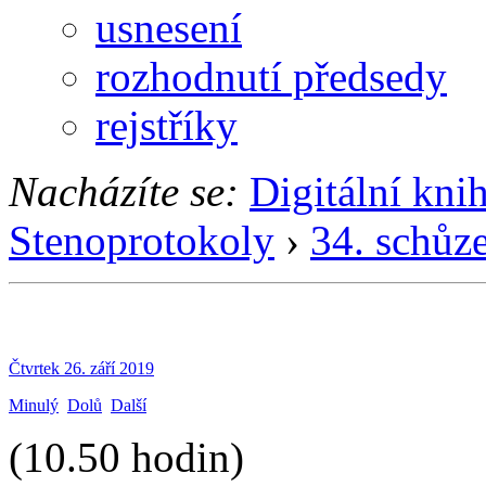
usnesení
rozhodnutí předsedy
rejstříky
Nacházíte se:
Digitální kni
Stenoprotokoly
›
34. schůz
Čtvrtek 26. září 2019
Minulý
Dolů
Další
(10.50 hodin)