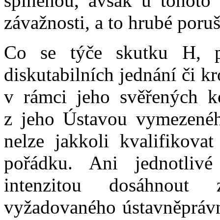
splněnou, avšak u tohoto s
závažnosti, a to hrubé poru
Co se týče skutku H, 
diskutabilních jednání či k
v rámci jeho svěřených k
z jeho Ústavou vymezenéh
nelze jakkoli kvalifikova
pořádku. Ani jednotliv
intenzitou dosáhnout 
vyžadovaného ústavněprávn