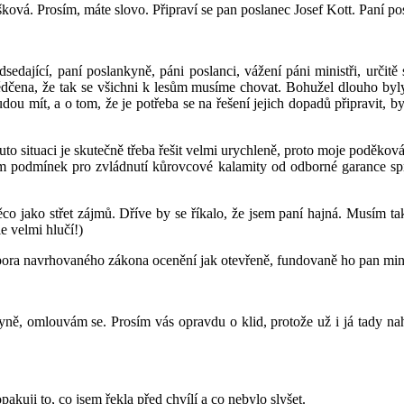
ová. Prosím, máte slovo. Připraví se pan poslanec Josef Kott. Paní po
sedající, paní poslankyně, páni poslanci, vážení páni ministři, určitě
ědčena, že tak se všichni k lesům musíme chovat. Bohužel dlouho byly
udou mít, a o tom, že je potřeba se na řešení jejich dopadů připravit, 
 situaci je skutečně třeba řešit velmi urychleně, proto moje poděkov
ím podmínek pro zvládnutí kůrovcové kalamity od odborné garance spr
ěco jako střet zájmů. Dříve by se říkalo, že jsem paní hajná. Musím ta
le velmi hlučí!)
pora navrhovaného zákona ocenění jak otevřeně, fundovaně ho pan minist
yně, omlouvám se. Prosím vás opravdu o klid, protože už i já tady nah
pakuji to, co jsem řekla před chvílí a co nebylo slyšet.