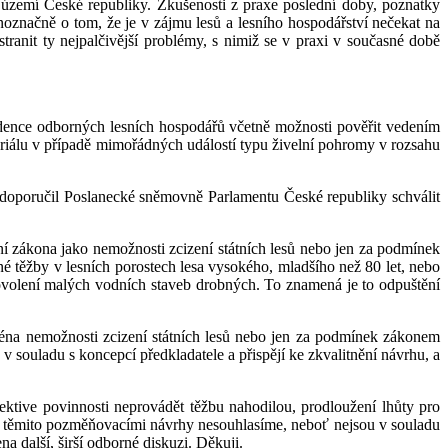
ti území České republiky. Zkušenosti z praxe poslední doby, poznatky
noznačně o tom, že je v zájmu lesů a lesního hospodářství nečekat na
ranit ty nejpalčivější problémy, s nimiž se v praxi v současné době
idence odborných lesních hospodářů včetně možnosti pověřit vedením
eriálu v případě mimořádných událostí typu živelní pohromy v rozsahu
doporučil Poslanecké sněmovně Parlamentu České republiky schválit
í zákona jako nemožnosti zcizení státních lesů nebo jen za podmínek
 těžby v lesních porostech lesa vysokého, mladšího než 80 let, nebo
 povolení malých vodních staveb drobných. To znamená je to odpuštění
ména nemožnosti zcizení státních lesů nebo jen za podmínek zákonem
souladu s koncepcí předkladatele a přispějí ke zkvalitnění návrhu, a
ektive povinnosti neprovádět těžbu nahodilou, prodloužení lhůty pro
, s těmito pozměňovacími návrhy nesouhlasíme, neboť nejsou v souladu
 další, širší odborné diskuzi. Děkuji.