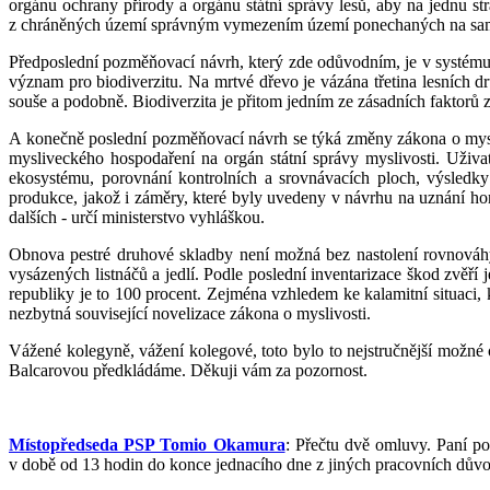
orgánu ochrany přírody a orgánu státní správy lesů, aby na jednu st
z chráněných území správným vymezením území ponechaných na sa
Předposlední pozměňovací návrh, který zde odůvodním, je v systému
význam pro biodiverzitu. Na mrtvé dřevo je vázána třetina lesních
souše a podobně. Biodiverzita je přitom jedním ze zásadních faktorů z
A konečně poslední pozměňovací návrh se týká změny zákona o mysl
mysliveckého hospodaření na orgán státní správy myslivosti. Uživat
ekosystému, porovnání kontrolních a srovnávacích ploch, výsledky
produkce, jakož i záměry, které byly uvedeny v návrhu na uznání hon
dalších - určí ministerstvo vyhláškou.
Obnova pestré druhové skladby není možná bez nastolení rovnováh
vysázených listnáčů a jedlí. Podle poslední inventarizace škod zvěří
republiky je to 100 procent. Zejména vzhledem ke kalamitní situaci,
nezbytná související novelizace zákona o myslivosti.
Vážené kolegyně, vážení kolegové, toto bylo to nejstručnější možn
Balcarovou předkládáme. Děkuji vám za pozornost.
Místopředseda PSP Tomio Okamura
: Přečtu dvě omluvy. Paní 
v době od 13 hodin do konce jednacího dne z jiných pracovních dův