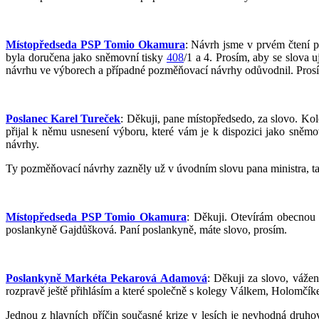
Místopředseda PSP Tomio Okamura
: Návrh jsme v prvém čtení p
byla doručena jako sněmovní tisky
408
/1 a 4. Prosím, aby se slova 
návrhu ve výborech a případné pozměňovací návrhy odůvodnil. Prosí
Poslanec Karel Tureček
: Děkuji, pane místopředsedo, za slovo. Ko
přijal k němu usnesení výboru, které vám je k dispozici jako sněm
návrhy.
Ty pozměňovací návrhy zazněly už v úvodním slovu pana ministra, ta
Místopředseda PSP Tomio Okamura
: Děkuji. Otevírám obecnou 
poslankyně Gajdůšková. Paní poslankyně, máte slovo, prosím.
Poslankyně Markéta Pekarová Adamová
: Děkuji za slovo, váže
rozpravě ještě přihlásím a které společně s kolegy Válkem, Holomčíke
Jednou z hlavních příčin současné krize v lesích je nevhodná druho