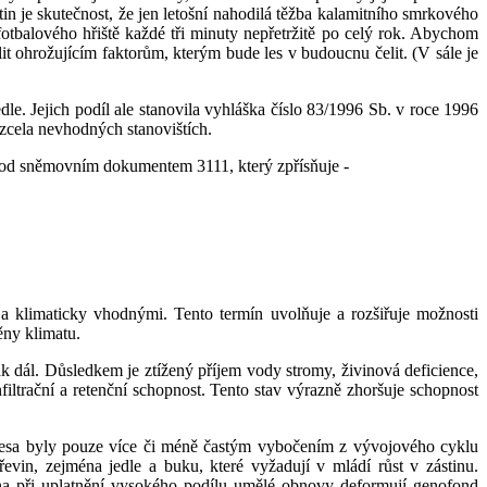
 je skutečnost, že jen letošní nahodilá těžba kalamitního smrkového
otbalového hřiště každé tři minuty nepřetržitě po celý rok. Abychom
it ohrožujícím faktorům, kterým bude les v budoucnu čelit. (V sále je
le. Jejich podíl ale stanovila vyhláška číslo 83/1996 Sb. v roce 1996
 zcela nevhodných stanovištích.
 pod sněmovním dokumentem 3111, který zpřísňuje -
a klimaticky vhodnými. Tento termín uvolňuje a rozšiřuje možnosti
ěny klimatu.
ak dál. Důsledkem je ztížený příjem vody stromy, živinová deficience,
iltrační a retenční schopnost. Tento stav výrazně zhoršuje schopnost
 lesa byly pouze více či méně častým vybočením z vývojového cyklu
vin, zejména jedle a buku, které vyžadují v mládí růst v zástinu.
ména při uplatnění vysokého podílu umělé obnovy deformují genofond