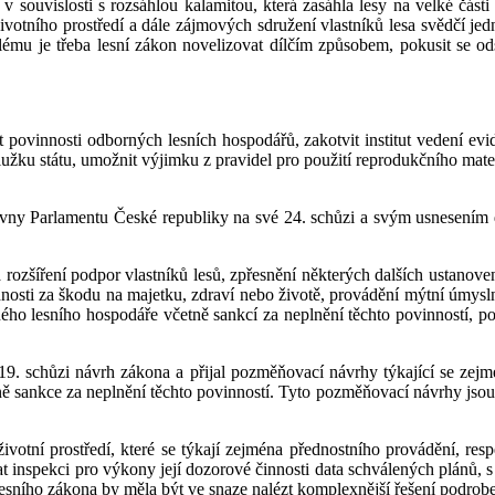
v souvislosti s rozsáhlou kalamitou, která zasáhla lesy na velké čás
ivotního prostředí a dále zájmových sdružení vlastníků lesa svědčí jed
mu je třeba lesní zákon novelizovat dílčím způsobem, pokusit se odst
 povinnosti odborných lesních hospodářů, zakotvit institut vedení ev
lužku státu, umožnit výjimku z pravidel pro použití reprodukčního mat
ny Parlamentu České republiky na své 24. schůzi a svým usnesením 
ozšíření podpor vlastníků lesů, zpřesnění některých dalších ustanoven
osti za škodu na majetku, zdraví nebo životě, provádění mýtní úmyslné
rného lesního hospodáře včetně sankcí za neplnění těchto povinností,
19. schůzi návrh zákona a přijal pozměňovací návrhy týkající se zej
 sankce za neplnění těchto povinností. Tyto pozměňovací návrhy jsou v 
otní prostředí, které se týkají zejména přednostního provádění, resp
vat inspekci pro výkony její dozorové činnosti data schválených plánů
ního zákona by měla být ve snaze nalézt komplexnější řešení podrobena