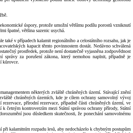
žbě.
 ekonomické úspory, protože umožní většímu podílu porostů vzniknutí
mi špatné, většina sazenic usychá.
 také v případech kalamit regionálního a celostátního rozsahu, jak je
racovatelských kapacit těmto povinnostem dostát. Nedávno schválená
ostatečný prostředek, protože není dostatečně vyjasněna zodpovědnost
tní správy za porušení zákona, který nemohou naplnit, případně je
í kůrovce.
managementem některých zvláště chráněných území. Stávající znění
h zvláště chráněných územích, kde je cílem ochrany samovolný vývoj
 rezervace, přírodní rezervace, případně části chráněných území, ve
í k četným kontroverzím mezi Státní správou ochrany přírody, Státní
nedorozumění jsou důsledkem skutečnosti, že ponechání samovolnému
nyní při kalamitním rozpadu lesů, aby nedocházelo k chybným postupům