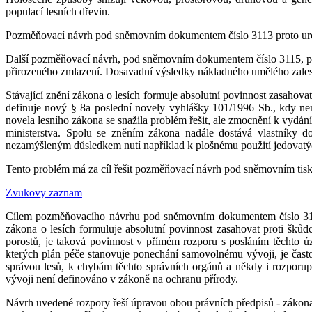
populací lesních dřevin.
Pozměňovací návrh pod sněmovním dokumentem číslo 3113 proto určuje
Další pozměňovací návrh, pod sněmovním dokumentem číslo 3115, prod
přirozeného zmlazení. Dosavadní výsledky nákladného umělého zalesňo
Stávající znění zákona o lesích formuje absolutní povinnost zasahova
definuje nový § 8a poslední novely vyhlášky 101/1996 Sb., kdy nen
novela lesního zákona se snažila problém řešit, ale zmocnění k vydá
ministerstva. Spolu se zněním zákona nadále dostává vlastníky do
nezamýšleným důsledkem nutí například k plošnému použití jedovatýc
Tento problém má za cíl řešit pozměňovací návrh pod sněmovním tisk
Zvukovy zaznam
Cílem pozměňovacího návrhu pod sněmovním dokumentem číslo 3117 
zákona o lesích formuluje absolutní povinnost zasahovat proti šků
porostů, je taková povinnost v přímém rozporu s posláním těchto úz
kterých plán péče stanovuje ponechání samovolnému vývoji, je často
správou lesů, k chybám těchto správních orgánů a někdy i rozporu
vývoji není definováno v zákoně na ochranu přírody.
Návrh uvedené rozpory řeší úpravou obou právních předpisů - zákona 