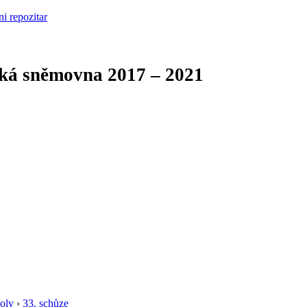
cká sněmovna
2017 – 2021
oly
›
33. schůze