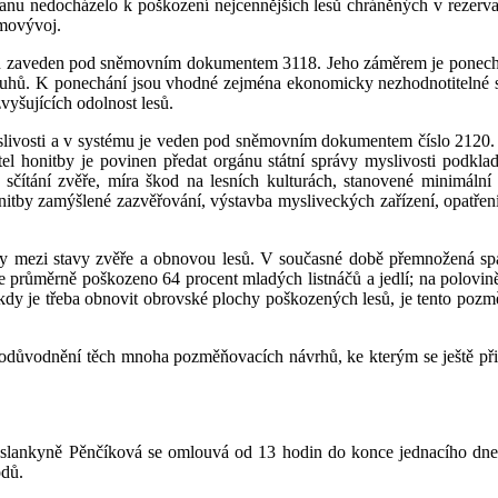
ranu nedocházelo k poškození nejcennějších lesů chráněných v rezerva
movývoj.
 zaveden pod sněmovním dokumentem 3118. Jeho záměrem je ponechat v
 druhů. K ponechání jsou vhodné zejména ekonomicky nezhodnotitelné 
vyšujících odolnost lesů.
ivosti a v systému je veden pod sněmovním dokumentem číslo 2120. 
el honitby je povinen předat orgánu státní správy myslivosti podklady
 sčítání zvěře, míra škod na lesních kulturách, stanovené minimáln
itby zamýšlené zazvěřování, výstavba mysliveckých zařízení, opatření
y mezi stavy zvěře a obnovou lesů. V současné době přemnožená spá
 je průměrně poškozeno 64 procent mladých listnáčů a jedlí; na polovin
 kdy je třeba obnovit obrovské plochy poškozených lesů, je tento pozm
é odůvodnění těch mnoha pozměňovacích návrhů, ke kterým se ještě p
poslankyně Pěnčíková se omlouvá od 13 hodin do konce jednacího d
odů.