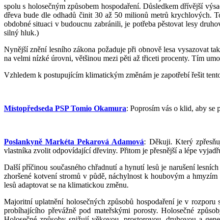
spolu s holosečným způsobem hospodaření. Důsledkem dřívější výsadb
dřeva bude dle odhadů činit 30 až 50 milionů metrů krychlových. To
obdobné situaci v budoucnu zabránili, je potřeba pěstovat lesy druho
silný hluk.)
Nynější znění lesního zákona požaduje při obnově lesa vysazovat takz
na velmi nízké úrovni, většinou mezi pěti až třiceti procenty. Tím um
Vzhledem k postupujícím klimatickým změnám je zapotřebí řešit ten
Místopředseda PSP Tomio Okamura
: Poprosím vás o klid, aby se 
Poslankyně Markéta Pekarová Adamová
: Děkuji. Který zpřesň
vlastníka zvolit odpovídající dřeviny. Přitom je přesnější a lépe vyjad
Další příčinou současného chřadnutí a hynutí lesů je narušení lesníc
zhoršené kotvení stromů v půdě, náchylnost k houbovým a hmyzím pato
lesů adaptovat se na klimatickou změnu.
Majoritní uplatnění holosečných způsobů hospodaření je v rozporu
probíhajícího převážně pod mateřskými porosty. Holosečné způsoby
Holosečné způsoby snižují věkovou, prostorovou, druhovou a geneti