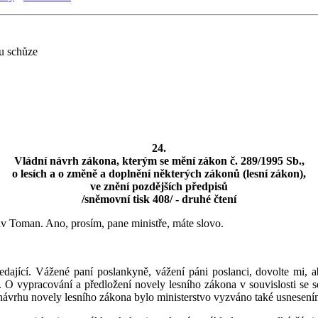
u schůze
24.
Vládní návrh zákona, kterým se mění zákon č. 289/1995 Sb.,
o lesích a o změně a doplnění některých zákonů (lesní zákon),
ve znění pozdějších předpisů
/sněmovní tisk 408/ - druhé čtení
v Toman. Ano, prosím, pane ministře, máte slovo.
ající. Vážené paní poslankyně, vážení páni poslanci, dovolte mi, a
 O vypracování a předložení novely lesního zákona v souvislosti se 
návrhu novely lesního zákona bylo ministerstvo vyzváno také usnese