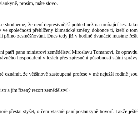
slankyně, prosím, máte slovo.
 se shodneme, že není depresivnější pohled než na umírající les. Jako
 ve společnosti přehlíženy klimatické změny, dokonce ti, kteří o tom
byli přímo zesměšňováni. Dnes tedy již v hodině dvanácté musíme řešit
ání patří panu ministrovi zemědělství Miroslavu Tomanovi, že opravdu
ávného hospodaření v lesích přes zpřesnění působnosti státní správy
ké oznámit, že většinově zastoupená profese v mé nejužší rodině jsou
r a jím řízený rezort zemědělství -
oře přestal slyšet, o čem vlastně paní poslankyně hovoří. Takže ještě