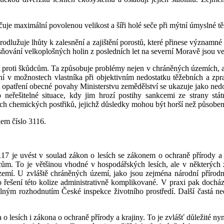
 maximální povolenou velikost a šíři holé seče při mýtní úmyslné tě
lužuje lhůty k zalesnění a zajištění porostů, které přinese významné
vání velkoplošných holin z posledních let na severní Moravě jsou vel
t proti škůdcům. Ta způsobuje problémy nejen v chráněných územích, ale
í v možnostech vlastníka při objektivním nedostatku těžebních a zp
ní opatření obecné povahy Ministerstvu zemědělství se ukazuje jako ned
 neřešitelné situace, kdy jim hrozí postihy sankcemi ze strany stá
h chemických postřiků, jejichž důsledky mohou být horší než působen
em číslo 3116.
je uvést v soulad zákon o lesích se zákonem o ochraně přírody a 
dcům. To je většinou vhodné v hospodářských lesích, ale v některýc
emí. U zvláště chráněných území, jako jsou zejména národní přírodní
 řešení této kolize administrativně komplikované. V praxi pak docház
plným rozhodnutím České inspekce životního prostředí. Další častá 
o lesích i zákona o ochraně přírody a krajiny. To je zvlášť důležité 