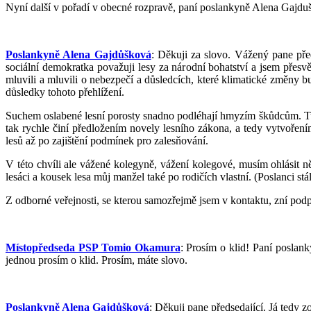
Nyní další v pořadí v obecné rozpravě, paní poslankyně Alena Gajdušk
Poslankyně Alena Gajdůšková
: Děkuji za slovo. Vážený pane před
sociální demokratka považuji lesy za národní bohatství a jsem přesv
mluvili a mluvili o nebezpečí a důsledcích, které klimatické změny b
důsledky tohoto přehlížení.
Suchem oslabené lesní porosty snadno podléhají hmyzím škůdcům. Tuto
tak rychle činí předložením novely lesního zákona, a tedy vytvořen
lesů až po zajištění podmínek pro zalesňování.
V této chvíli ale vážené kolegyně, vážení kolegové, musím ohlásit n
lesáci a kousek lesa můj manžel také po rodičích vlastní. (Poslanci stá
Z odborné veřejnosti, se kterou samozřejmě jsem v kontaktu, zní pod
Místopředseda PSP Tomio Okamura
: Prosím o klid! Paní poslank
jednou prosím o klid. Prosím, máte slovo.
Poslankyně Alena Gajdůšková
: Děkuji pane předsedající. Já tedy zo