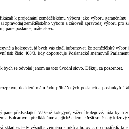
řikázali k projednání zemědělskému výboru jako výboru garančnímu. D
ujal zpravodaj zemědělského výboru a zároveň zpravodaj výboru pro ži
m, pane poslanče, máte slovo.
legyně a kolegové, já bych vás chtěl informovat, že zemědělský výbor j
ovní tisk číslo 408/3, kdy doporučuje Poslanecké sněmovně Parlamen
k bych se odvolal jenom na toto úvodní slovo. Děkuji za pozornost.
rozpravu, do které mám řadu přihlášených poslanců a poslankyň. Tak
ný pane předsedající. Vážené kolegyně, vážení kolegové, ráda bych 
m a Balcarovou předkládáme a jejichž cílem je řešit současný krizový s
vá skladba, tedy výsadba zejména smrků a borovic, do prostředí, kde 