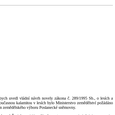
bych uvedl vládní návrh novely zákona č. 289/1995 Sb., o lesích a
současnou kalamitou v lesích bylo Ministerstvo zemědělství požádáno
ním zemědělského výboru Poslanecké sněmovny.