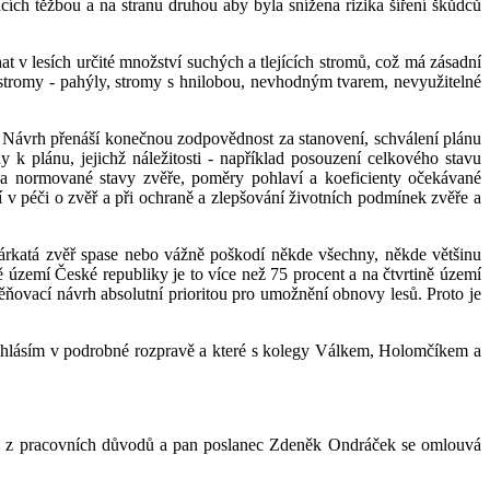
cích těžbou a na stranu druhou aby byla snížena rizika šíření škůdců
 lesích určité množství suchých a tlejících stromů, což má zásadní
stromy - pahýly, stromy s hnilobou, nevhodným tvarem, nevyužitelné
Návrh přenáší konečnou zodpovědnost za stanovení, schválení plánu
 k plánu, jejichž náležitosti - například posouzení celkového stavu
í a normované stavy zvěře, poměry pohlaví a koeficienty očekávané
 v péči o zvěř a při ochraně a zlepšování životních podmínek zvěře a
rkatá zvěř spase nebo vážně poškodí někde všechny, někde většinu
ě území České republiky je to více než 75 procent a na čtvrtině území
ěňovací návrh absolutní prioritou pro umožnění obnovy lesů. Proto je
řihlásím v podrobné rozpravě a které s kolegy Válkem, Holomčíkem a
ne z pracovních důvodů a pan poslanec Zdeněk Ondráček se omlouvá