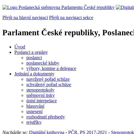
Přejít na hlavní navigaci
Přejít na navigaci sekce
Parlament České republiky, Poslane
Úvod
Poslanci a orgány
poslanci
poslanecké kluby
výbory, komise a delegace
Jednání a dokumenty
navržený pořad schůze
schválený pořad schůze
stenoprotokoly
sněmovní tisky
ústní interpelace
hlasování
usnesení
rozhodnutí předsedy
rejstříky
Nacházíte se:
Digitální knihovna
›
PČR, PS 2017-2021
›
Stenoprotok