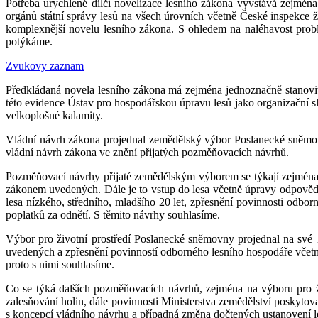
Potřeba urychlené dílčí novelizace lesního zákona vyvstává zejména 
orgánů státní správy lesů na všech úrovních včetně České inspekce ž
komplexnější novelu lesního zákona. S ohledem na naléhavost problé
potýkáme.
Zvukovy zaznam
Předkládaná novela lesního zákona má zejména jednoznačně stanovit
této evidence Ústav pro hospodářskou úpravu lesů jako organizační s
velkoplošné kalamity.
Vládní návrh zákona projednal zemědělský výbor Poslanecké sněmov
vládní návrh zákona ve znění přijatých pozměňovacích návrhů.
Pozměňovací návrhy přijaté zemědělským výborem se týkají zejména r
zákonem uvedených. Dále je to vstup do lesa včetně úpravy odpovědn
lesa nízkého, středního, mladšího 20 let, zpřesnění povinnosti odbo
poplatků za odnětí. S těmito návrhy souhlasíme.
Výbor pro životní prostředí Poslanecké sněmovny projednal na své 
uvedených a zpřesnění povinností odborného lesního hospodáře včetně
proto s nimi souhlasíme.
Co se týká dalších pozměňovacích návrhů, zejména na výboru pro živ
zalesňování holin, dále povinnosti Ministerstva zemědělství poskyto
s koncepcí vládního návrhu a případná změna dočtených ustanovení les