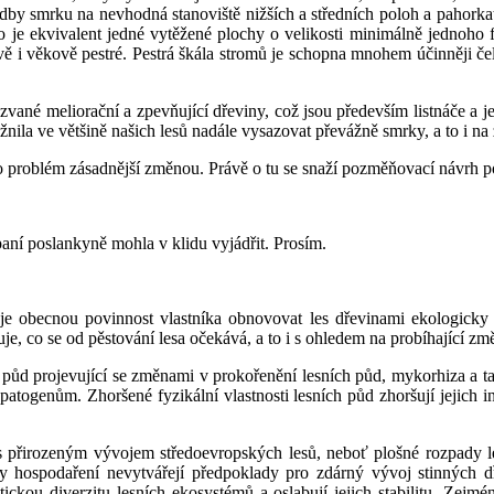
y smrku na nevhodná stanoviště nižších a středních poloh a pahorkatin
 je ekvivalent jedné vytěžené plochy o velikosti minimálně jednoho f
vě i věkově pestré. Pestrá škála stromů je schopna mnohem účinněji čel
vané meliorační a zpevňující dřeviny, což jsou především listnáče a jed
ožnila ve většině našich lesů nadále vysazovat převážně smrky, a to i na
to problém zásadnější změnou. Právě o tu se snaží pozměňovací návrh
paní poslankyně mohla v klidu vyjádřit. Prosím.
uje obecnou povinnost vlastníka obnovovat les dřevinami ekologicky 
řuje, co se od pěstování lesa očekává, a to i s ohledem na probíhající zm
h půd projevující se změnami v prokořenění lesních půd, mykorhiza a t
genům. Zhoršené fyzikální vlastnosti lesních půd zhoršují jejich inf
 s přirozeným vývojem středoevropských lesů, neboť plošné rozpady
 hospodaření nevytvářejí předpoklady pro zdárný vývoj stinných dře
ckou diverzitu lesních ekosystémů a oslabují jejich stabilitu. Zej