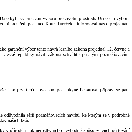
ále byl tisk přikázán výboru pro životní prostředí. Usnesení výboru
votní prostředí poslanec Karel Tureček a informoval nás o projednání
ako garanční výbor tento návrh lesního zákona projednal 12. června a
tu České republiky návrh zákona schválit s přijatými pozměňovacími
že jako první má slovo paní poslankyně Pekarová, připraví se paní
zde odůvodnila sérii pozměňovacích návrhů, ke kterým se v podrobné
tav našich lesů.
by v přírodě jinak nerostly, nebo nevhodné způsoby jejich pěstování