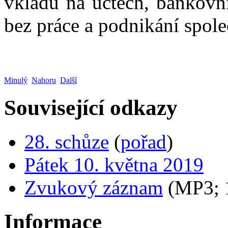
vkladů na účtech, bankovní
bez práce a podnikání spol
Minulý
Nahoru
Další
Související odkazy
28. schůze
(
pořad
)
Pátek 10. května 2019
Zvukový záznam
(MP3;
Informace