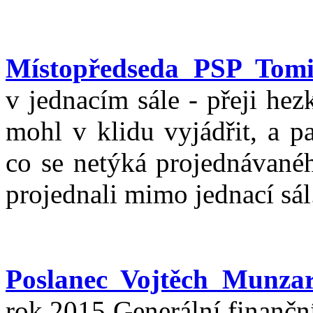
Místopředseda PSP Tom
v jednacím sále - přeji he
mohl v klidu vyjádřit, a p
co se netýká projednávanéh
projednali mimo jednací sál
Poslanec Vojtěch Munza
rok 2015 Generální finanční