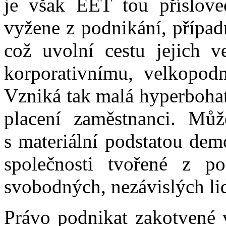
je však EET tou příslove
vyžene z podnikání, případ
což uvolní cestu jejich
korporativnímu, velkopodn
Vzniká tak malá hyperbohatá
placení zaměstnanci. Mů
s materiální podstatou dem
společnosti tvořené z po
svobodných, nezávislých lid
Právo podnikat zakotvené v