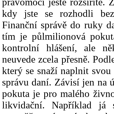
pravomoci ještě rozšíříte. 
kdy jste se rozhodli bez
Finanční správě do ruky dal
tím je půlmilionová pokut
kontrolní hlášení, ale n
neuvede zcela přesně. Podle
který se snaží naplnit svo
správu daní. Závisí jen na
pokuta je pro malého živno
likvidační. Například j