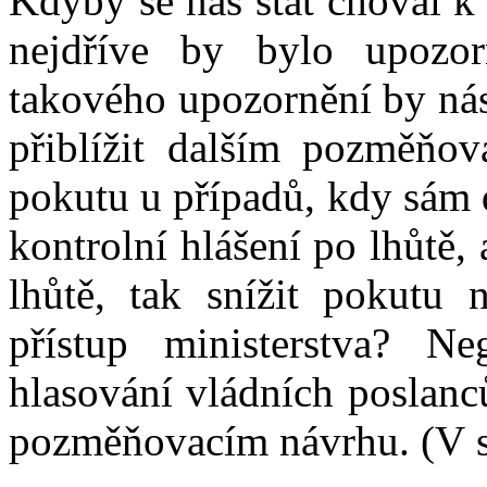
Kdyby se náš stát choval k
nejdříve by bylo upozor
takového upozornění by nás
přiblížit dalším pozměňov
pokutu u případů, kdy sám 
kontrolní hlášení po lhůtě,
lhůtě, tak snížit pokutu 
přístup ministerstva? Ne
hlasování vládních poslan
pozměňovacím návrhu. (V sá