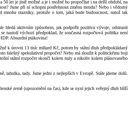
0 let je jistě možné a je i možné ho propočítat i na delší období, na
tomnost? Jsme při ní schopni postřehnout změnu trendu? Nebo i vědomý
d mnoha otazníky, protože o tom, jaká bude budoucnost, natož tak
e hledá aktivním způsobem, jak podpořit pozitiva vývoje, odstranit
d se nastolí výchozí předpoklad, že současná rozpočtová politika není
% HDP. Absurdní ptákovina!
žně k úrovni 13 tisíc miliard Kč, potom by státní dluh předpokládaný
sto falešný spekulativní propočet? Nebo má sloužit k politickému boji
etošní státní rozpočet skončí kolem nuly a nikoliv kolem plánovaného
ě, tabulka, tady. Jsme jedni z nejlepších v Evropě. Stále jdeme dolů.
enské země (upozornění na čas), kde se nyní jejich veřejný dluh blíží