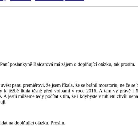
. Paní poslankyně Balcarová má zájem o doplňující otázku, tak prosím.
 uvést panu premiérovi, že jsem říkala, že se bránil moratoriu, ne že se 
těžbě lithia těsně před volbami v roce 2016. A tam vy právě i říkát
e. A jestli můžeme tedy počítat s tím, že i kdybyste v tuhletu chvíli ne
uji.
dat na doplňující otázku. Prosím.