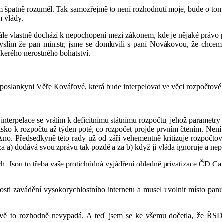
ám špatně rozuměl. Tak samozřejmě to není rozhodnutí moje, bude o 
m vlády.
y stále vlastně dochází k nepochopení mezi zákonem, kde je nějaké práv
lím že pan ministr, jsme se domluvili s paní Novákovou, že chcem
škerého nerostného bohatství.
poslankyni Věře Kovářové, která bude interpelovat ve věci rozpočtové a
interpelace se vrátím k deficitnímu státnímu rozpočtu, jehož parametry
visko k rozpočtu až týden poté, co rozpočet projde prvním čtením. Nen
no. Předsedkyně této rady už od září vehementně kritizuje rozpočtovou
za a) dodává svou zprávu tak pozdě a za b) když ji vláda ignoruje a ne
ch. Jsou to třeba vaše protichůdná vyjádření ohledně privatizace ČD Ca
sti zavádění vysokorychlostního internetu a musel uvolnit místo panu
ůžově to rozhodně nevypadá. A teď jsem se ke všemu dočetla, že ŘS