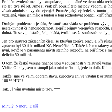
Problém zvolené metody extrapolace je minimálně ve dvou oblastech. V
sto let, dvě stě let. Jsme si však při použití této metody vědomi j
zásah administrativy do vývoje? Protože jaký výsledek v tomto p
vzdálená, víme jen málo a budou o tom rozhodovat politici, kteří přij
Druhým problémem je fakt, že současná vláda se problému vývoje ve
neefektivnost či nehospodárnost, zlepšit příjmy veřejných rozpočtů, 
dobrá. To se v podstatě předpokládá, tvrdí-li se, že současné trendy 
Jen pro ilustraci základních čísel, se kterými zpráva pracuje. Při 
zprávou byl 30 tisíc miliard Kč. Neuvěřitelné. Takže k čemu takový a
nyní, když je v parlamentu návrh státního rozpočtu na příští rok s 
deficitu 50 miliard.
O tom, že české veřejné finance jsou v současnosti v relativně velmi
Vidíte. Odkdy jsem nastoupil jako ministr financí, jede to dolů. Kalou
Takže jsme ve velmi dobrém stavu, kupodivu ani ve vztahu k ostatním 
100 % HDP?
Tak. Já vám uvolním místo tady. ***
Minulý
Nahoru
Další