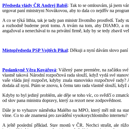
Předseda vlády ČR Andrej Babiš
: Tak to se omlouvám, já jsem v
urgovat paní ministryni Novákovou, aby to dala co nejdřív na progra
A co se týká lithia, tak je tady pan ministr životního prostředí. Tad
a rozhodně budeme proti tomu. A trvám na tom, aby DIAMO, a mys
angažoval a nenechával to na privátní firmě, kdy by se tedy zbavil ve
Místopředseda PSP Vojtěch Pikal
: Děkuji a nyní dávám slovo paní 
Poslankyně Věra Kovářová
: Vážený pane premiére, na začátku své 
vlastně taková Národní rozpočtová rada slouží, když vydá své stano
vaše vláda jiný rozpočet, kdyby znala stanovisko rozpočtové rady? A
dodala až nyní. Ptám se znovu, k čemu tato rada vlastně slouží, když 
Kdyby to byl jediný problém, ale děje se toho víc, co svědčí o zmatcí
od slov pana ministra dopravy, který za rezort nese zodpovědnost.
Dále je to vyhazov náměstka Malého na MPO, který měl mít na staro
víme. Co to ale znamená pro zavádění vysokorychlostního internetu?
A ještě poslední příklad. Stav mostů v ČR. Nechci strašit, ale r