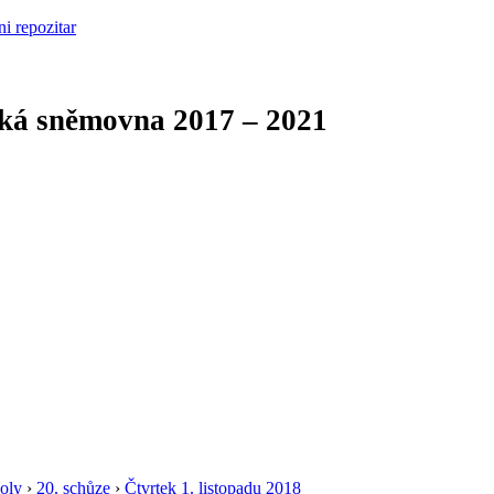
cká sněmovna
2017 – 2021
oly
›
20. schůze
›
Čtvrtek 1. listopadu 2018