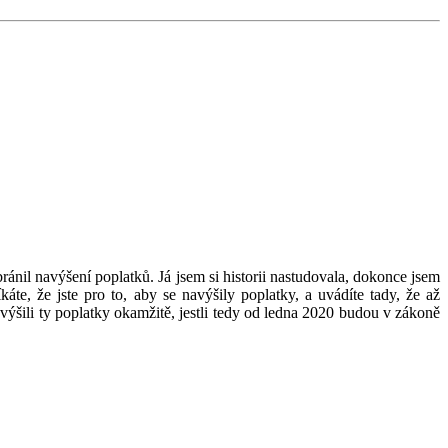
bránil navýšení poplatků. Já jsem si historii nastudovala, dokonce jsem
e, že jste pro to, aby se navýšily poplatky, a uvádíte tady, že až
navýšili ty poplatky okamžitě, jestli tedy od ledna 2020 budou v zákoně