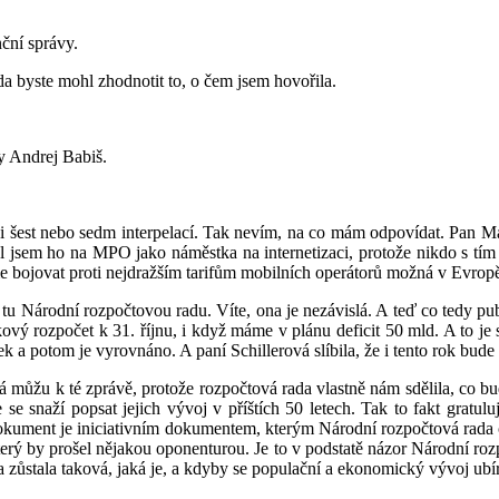
nční správy.
zda byste mohl zhodnotit to, o čem jsem hovořila.
y Andrej Babiš.
si šest nebo sedm interpelací. Tak nevím, na co mám odpovídat. Pan Ma
l jsem ho na MPO jako náměstka na internetizaci, protože nikdo s tím ni
me bojovat proti nejdražším tarifům mobilních operátorů možná v Evrop
u Národní rozpočtovou radu. Víte, ona je nezávislá. A teď co tedy publi
ový rozpočet k 31. říjnu, i když máme v plánu deficit 50 mld. A to je 
a potom je vyrovnáno. A paní Schillerová slíbila, že i tento rok bud
á můžu k té zprávě, protože rozpočtová rada vlastně nám sdělila, co bud
e se snaží popsat jejich vývoj v příštích 50 letech. Tak to fakt gratu
o dokument je iniciativním dokumentem, kterým Národní rozpočtová rada 
erý by prošel nějakou oponenturou. Je to v podstatě názor Národní roz
ka zůstala taková, jaká je, a kdyby se populační a ekonomický vývoj u