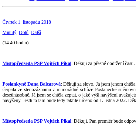
Čtvrtek 1. listopadu 2018
Minulý
Dolů
Další
(14.40 hodin)
Místopředseda PSP Vojtěch Pikal
: Děkuji za přesné dodržení času
Poslankyně Dana Balcarová
: Děkuji za slovo. Já jsem jenom chtěla
čerpala ze stenozáznamu z mimořádné schůze Poslanecké sněmovny k 
desetinásobně. Já jsem se chtěla zeptat, o jaké výši navýšení uvažujet
navýšeny. Jestli to tam bude tedy takhle určeno od 1. ledna 2022. Děk
Místopředseda PSP Vojtěch Pikal
: Děkuji. Pan premiér bude odpoví