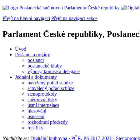
Přejít na hlavní navigaci
Přejít na navigaci sekce
Parlament České republiky, Poslane
Úvod
Poslanci a orgány
poslanci
poslanecké kluby
výbory, komise a delegace
Jednání a dokumenty
navržený pořad schůze
schválený pořad schůze
stenoprotokoly
sněmovní tisky
ústní interpelace
hlasování
usnesení
rozhodnutí předsedy
rejstříky
Nacházíte se:
Digitální knihovna
›
PČR, PS 2017-2021
›
Stenoprotok