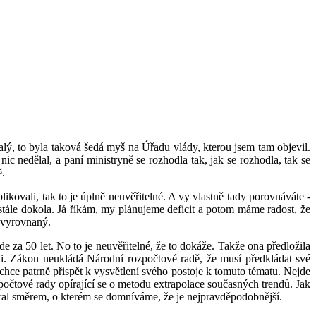
lý, to byla taková šedá myš na Úřadu vlády, kterou jsem tam objevil.
c nedělal, a paní ministryně se rozhodla tak, jak se rozhodla, tak se
ě.
kovali, tak to je úplně neuvěřitelné. A vy vlastně tady porovnáváte -
stále dokola. Já říkám, my plánujeme deficit a potom máme radost, že
e vyrovnaný.
e za 50 let. No to je neuvěřitelné, že to dokáže. Takže ona předložila
luji. Zákon neukládá Národní rozpočtové radě, že musí předkládat své
chce patrně přispět k vysvětlení svého postoje k tomuto tématu. Nejde
počtové rady opírající se o metodu extrapolace současných trendů. Jak
bíral směrem, o kterém se domníváme, že je nejpravděpodobnější.