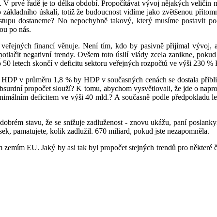
 prvé řadě je to délka období. Propočítávat vývoj nějakých veličin na 5
ejího základního úskalí, totiž že budoucnost vidíme jako zvětšenou pří
ostupu dostaneme? No nepochybně takový, který musíme postavit po
dou po nás.
řejných financí věnuje. Není tím, kdo by pasivně přijímal vývoj, al
potlačit negativní trendy. Ovšem toto úsilí vlády zcela zanikne, poku
po 50 letech skončí v deficitu sektoru veřejných rozpočtů ve výši 230 
růstu HDP v průměru 1,8 % by HDP v současných cenách se dostala přibli
bsurdní propočet slouží? K tomu, abychom vysvětlovali, že jde o napro
minimálním deficitem ve výši 40 mld.? A současně podle předpokladu l
 dobrém stavu, že se snižuje zadluženost - znovu ukážu, paní poslankyn
sek, pamatujete, kolik zadlužil. 670 miliard, pokud jste nezapomněla.
zemím EU. Jaký by asi tak byl propočet stejných trendů pro některé čl