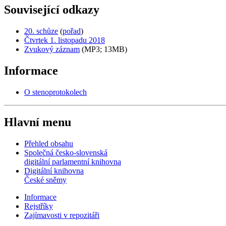
Související odkazy
20. schůze
(
pořad
)
Čtvrtek 1. listopadu 2018
Zvukový záznam
(MP3; 13MB)
Informace
O stenoprotokolech
Hlavní menu
Přehled obsahu
Společná česko-slovenská
digitální parlamentní knihovna
Digitální knihovna
České sněmy
Informace
Rejstříky
Zajímavosti v repozitáři