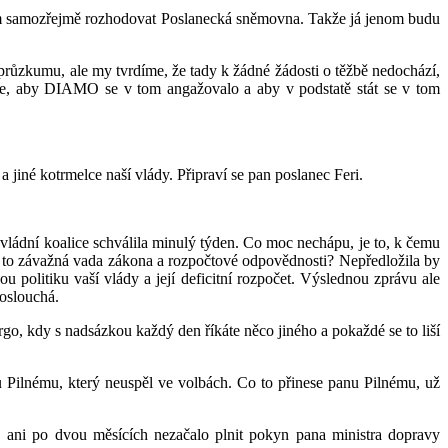
tom samozřejmě rozhodovat Poslanecká sněmovna. Takže já jenom budu
o průzkumu, ale my tvrdíme, že tady k žádné žádosti o těžbě nedochází,
e, aby DIAMO se v tom angažovalo a aby v podstatě stát se v tom
 jiné kotrmelce naší vlády. Připraví se pan poslanec Feri.
 vládní koalice schválila minulý týden. Co moc nechápu, je to, k čemu
í to závažná vada zákona a rozpočtové odpovědnosti? Nepředložila by
 politiku vaší vlády a její deficitní rozpočet. Výslednou zprávu ale
poslouchá.
rgo, kdy s nadsázkou každý den říkáte něco jiného a pokaždé se to liší
 Pilnému, který neuspěl ve volbách. Co to přinese panu Pilnému, už
D ani po dvou měsících nezačalo plnit pokyn pana ministra dopravy