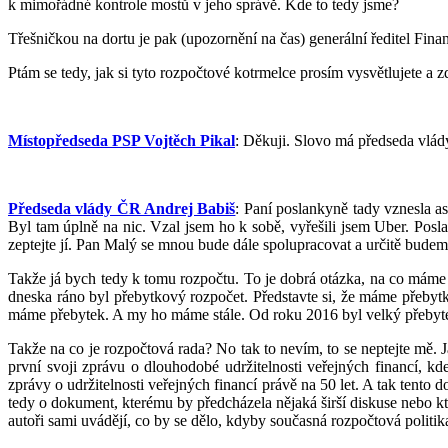
k mimořádné kontrole mostů v jeho správě. Kde to tedy jsme?
Třešničkou na dortu je pak (upozornění na čas) generální ředitel Fina
Ptám se tedy, jak si tyto rozpočtové kotrmelce prosím vysvětlujete a 
Místopředseda PSP Vojtěch Pikal
: Děkuji. Slovo má předseda vlád
Předseda vlády ČR Andrej Babiš
: Paní poslankyně tady vznesla a
Byl tam úplně na nic. Vzal jsem ho k sobě, vyřešili jsem Uber. Posla
zeptejte jí. Pan Malý se mnou bude dále spolupracovat a určitě bude
Takže já bych tedy k tomu rozpočtu. To je dobrá otázka, na co máme t
dneska ráno byl přebytkový rozpočet. Představte si, že máme přebytk
máme přebytek. A my ho máme stále. Od roku 2016 byl velký přebytek 
Takže na co je rozpočtová rada? No tak to nevím, to se neptejte mě. J
první svoji zprávu o dlouhodobé udržitelnosti veřejných financí, kd
zprávy o udržitelnosti veřejných financí právě na 50 let. A tak tent
tedy o dokument, kterému by předcházela nějaká širší diskuse nebo kt
autoři sami uvádějí, co by se dělo, kdyby současná rozpočtová politi