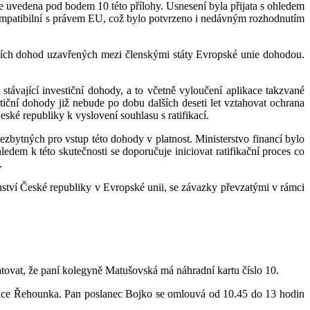
je uvedena pod bodem 10 této přílohy. Usnesení byla přijata s ohledem
kompatibilní s právem EU, což bylo potvrzeno i nedávným rozhodnutím
ních dohod uzavřených mezi členskými státy Evropské unie dohodou.
stávající investiční dohody, a to včetně vyloučení aplikace takzvané
estiční dohody již nebude po dobu dalších deseti let vztahovat ochrana
ské republiky k vyslovení souhlasu s ratifikací.
ezbytných pro vstup této dohody v platnost. Ministerstvo financí bylo
edem k této skutečnosti se doporučuje iniciovat ratifikační proces co
.
ství České republiky v Evropské unii, se závazky převzatými v rámci
atovat, že paní kolegyně Matušovská má náhradní kartu číslo 10.
ance Řehounka. Pan poslanec Bojko se omlouvá od 10.45 do 13 hodin