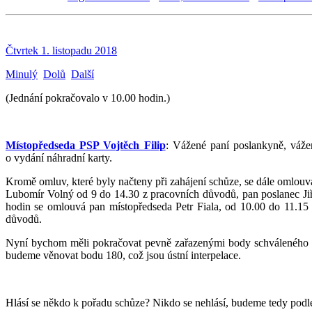
Čtvrtek 1. listopadu 2018
Minulý
Dolů
Další
(Jednání pokračovalo v 10.00 hodin.)
Místopředseda PSP Vojtěch Filip
: Vážené paní poslankyně, vážen
o vydání náhradní karty.
Kromě omluv, které byly načteny při zahájení schůze, se dále omlo
Lubomír Volný od 9 do 14.30 z pracovních důvodů, pan poslanec Ji
hodin se omlouvá pan místopředseda Petr Fiala, od 10.00 do 11.15
důvodů.
Nyní bychom měli pokračovat pevně zařazenými body schváleného po
budeme věnovat bodu 180, což jsou ústní interpelace.
Hlásí se někdo k pořadu schůze? Nikdo se nehlásí, budeme tedy podl