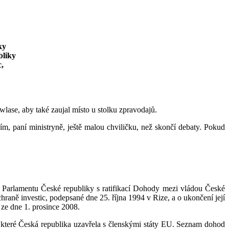
ky
bliky
,
wlase, aby také zaujal místo u stolku zpravodajů.
ím, paní ministryně, ještě malou chviličku, než skončí debaty. Pokud
 Parlamentu České republiky s ratifikací Dohody mezi vládou České
ně investic, podepsané dne 25. října 1994 v Rize, a o ukončení její
 ze dne 1. prosince 2008.
, které Česká republika uzavřela s členskými státy EU. Seznam dohod