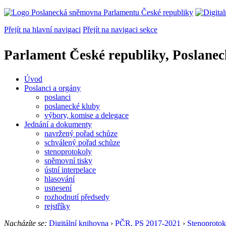
Přejít na hlavní navigaci
Přejít na navigaci sekce
Parlament České republiky, Poslane
Úvod
Poslanci a orgány
poslanci
poslanecké kluby
výbory, komise a delegace
Jednání a dokumenty
navržený pořad schůze
schválený pořad schůze
stenoprotokoly
sněmovní tisky
ústní interpelace
hlasování
usnesení
rozhodnutí předsedy
rejstříky
Nacházíte se:
Digitální knihovna
›
PČR, PS 2017-2021
›
Stenoprotok