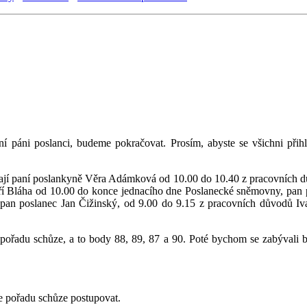
í páni poslanci, budeme pokračovat. Prosím, abyste se všichni přihl
uvají paní poslankyně Věra Adámková od 10.00 do 10.40 z pracovních 
ří Bláha od 10.00 do konce jednacího dne Poslanecké sněmovny, pan p
 pan poslanec Jan Čižinský, od 9.00 do 9.15 z pracovních důvodů I
řadu schůze, a to body 88, 89, 87 a 90. Poté bychom se zabývali b
e pořadu schůze postupovat.