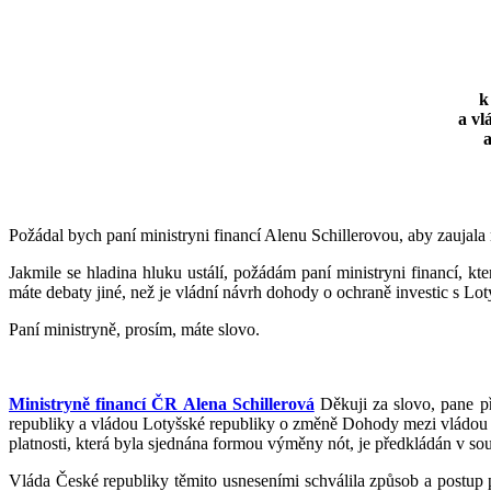
k
a vl
a
Požádal bych paní ministryni financí Alenu Schillerovou, aby zaujala 
Jakmile se hladina hluku ustálí, požádám paní ministryni financí, k
máte debaty jiné, než je vládní návrh dohody o ochraně investic s Lot
Paní ministryně, prosím, máte slovo.
Ministryně financí ČR Alena Schillerová
Děkuji za slovo, pane p
republiky a vládou Lotyšské republiky o změně Dohody mezi vládou Č
platnosti, která byla sjednána formou výměny nót, je předkládán v so
Vláda České republiky těmito usneseními schválila způsob a postup 