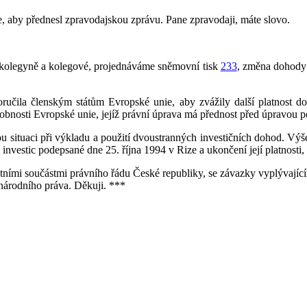
, aby přednesl zpravodajskou zprávu. Pane zpravodaji, máte slovo.
é kolegyně a kolegové, projednáváme sněmovní tisk
233
, změna dohody
ručila členským státům Evropské unie, aby zvážily další platnost d
sobnosti Evropské unie, jejíž právní úprava má přednost před úpravou 
nou situaci při výkladu a použití dvoustranných investičních dohod. V
nvestic podepsané dne 25. října 1994 v Rize a ukončení její platnosti
tními součástmi právního řádu České republiky, se závazky vyplývající
národního práva. Děkuji. ***