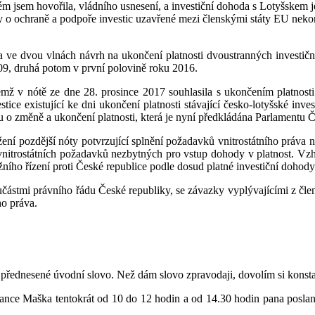
rém jsem hovořila, vládního usnesení, a investiční dohoda s Lotyšskem 
dy o ochraně a podpoře investic uzavřené mezi členskými státy EU ne
a ve dvou vlnách návrh na ukončení platnosti dvoustranných investič
09, druhá potom v první polovině roku 2016.
emž v nótě ze dne 28. prosince 2017 souhlasila s ukončením platnosti 
tice existující ke dni ukončení platnosti stávající česko-lotyšské inv
 o změně a ukončení platnosti, která je nyní předkládána Parlamentu Če
ní pozdější nóty potvrzující splnění požadavků vnitrostátního práva n
vnitrostátních požadavků nezbytných pro vstup dohody v platnost. Vzhl
ního řízení proti České republice podle dosud platné investiční dohody
částmi právního řádu České republiky, se závazky vyplývajícími z člen
o práva.
za přednesené úvodní slovo. Než dám slovo zpravodaji, dovolím si konst
lance Maška tentokrát od 10 do 12 hodin a od 14.30 hodin pana posl