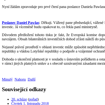
Nyní žádám zpravodaje pro prvé čtení pana poslance Daniela Pawlase
Poslanec Daniel Pawlas
: Děkuji. Vážený pane předsedající, vážen
investic. Já víceméně budu opakovat to, co řekla paní ministryně.
Důvodem předložení tohoto tisku je fakt, že Evropská komise dopo
navzájem. Obsah bilaterálních investičních dohod zčásti náleží do pů
Nejasné právní prostředí v oblasti investic může způsobit nepřehled
republiky a vládou Lotyšské republiky o podpoře a vzájemné ochraně i
Dohoda o ukončení platnosti je v souladu s ústavním pořádkem a osta
v rámci jiných platných smluv a s obecně uznávanými zásadami mezi
Minulý
Nahoru
Další
Související odkazy
20. schůze
(
pořad
)
Čtvrtek 1. listopadu 2018