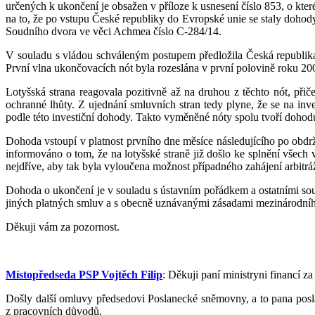
určených k ukončení je obsažen v příloze k usnesení číslo 853, o kte
na to, že po vstupu České republiky do Evropské unie se staly doho
Soudního dvora ve věci Achmea číslo C-284/14.
V souladu s vládou schváleným postupem předložila Česká republik
První vlna ukončovacích nót byla rozeslána v první polovině roku 20
Lotyšská strana reagovala pozitivně až na druhou z těchto nót, přič
ochranné lhůty. Z ujednání smluvních stran tedy plyne, že se na inves
podle této investiční dohody. Takto vyměněné nóty spolu tvoří dohodu
Dohoda vstoupí v platnost prvního dne měsíce následujícího po obdrže
informováno o tom, že na lotyšské straně již došlo ke splnění všech 
nejdříve, aby tak byla vyloučena možnost případného zahájení arbitráž
Dohoda o ukončení je v souladu s ústavním pořádkem a ostatními sou
jiných platných smluv a s obecně uznávanými zásadami mezinárodníh
Děkuji vám za pozornost.
Místopředseda PSP Vojtěch Filip
: Děkuji paní ministryni financí 
Došly další omluvy předsedovi Poslanecké sněmovny, a to pana pos
z pracovních důvodů.