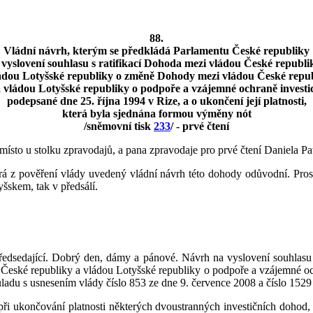
88.
Vládní návrh, kterým se předkládá Parlamentu České republiky
 vyslovení souhlasu s ratifikací Dohoda mezi vládou České republi
ádou Lotyšské republiky o změně Dohody mezi vládou České repu
 vládou Lotyšské republiky o podpoře a vzájemné ochraně investic
podepsané dne 25. října 1994 v Rize, a o ukončení její platnosti,
která byla sjednána formou výměny nót
/sněmovní tisk
233
/ - prvé čtení
místo u stolku zpravodajů, a pana zpravodaje pro prvé čtení Daniela Pa
terá z pověření vlády uvedený vládní návrh této dohody odůvodní. Pros
yšskem, tak v předsálí.
ředsedající. Dobrý den, dámy a pánové. Návrh na vyslovení souhlasu
eské republiky a vládou Lotyšské republiky o podpoře a vzájemné ochra
uladu s usnesením vlády číslo 853 ze dne 9. července 2008 a číslo 1529
při ukončování platnosti některých dvoustranných investičních dohod