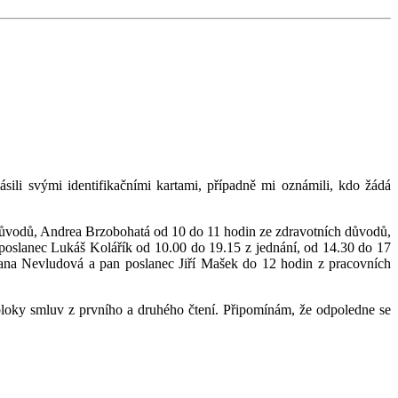
ásili svými identifikačními kartami, případně mi oznámili, kdo žádá
důvodů, Andrea Brzobohatá od 10 do 11 hodin ze zdravotních důvodů,
oslanec Lukáš Kolářík od 10.00 do 19.15 z jednání, od 14.30 do 17
vana Nevludová a pan poslanec Jiří Mašek do 12 hodin z pracovních
loky smluv z prvního a druhého čtení. Připomínám, že odpoledne se