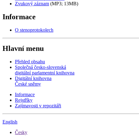
Zvukový záznam
(MP3; 13MB)
Informace
O stenoprotokolech
Hlavní menu
Přehled obsahu
Společná česko-slovenská
digitální parlamentní knihovna
Digitální knihovna
České sněmy
Informace
Rejstříky
Zajímavosti v repozitáři
English
Česky