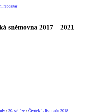
cká sněmovna
2017 – 2021
oly
›
20. schůze
›
Čtvrtek 1. listopadu 2018