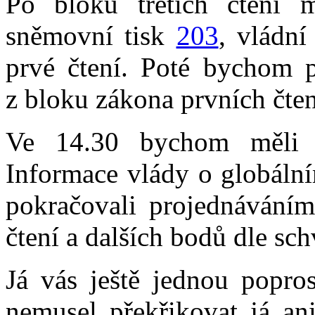
Po bloku třetích čtení
sněmovní tisk
203
, vládní
prvé čtení. Poté bychom 
z bloku zákona prvních čten
Ve 14.30 bychom měli 
Informace vlády o globáln
pokračovali projednávání
čtení a dalších bodů dle sc
Já vás ještě jednou popro
nemusel překřikovat já ani