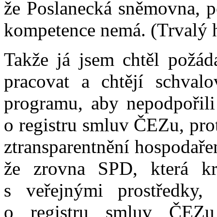
že Poslanecká sněmovna, po
kompetence nemá. (Trvalý h
Takže já jsem chtěl požáda
pracovat a chtějí schval
programu, aby nepodpořil
o registru smluv ČEZu, pro
ztransparentnění hospodaře
že zrovna SPD, která kri
s veřejnými prostředky,
o registru smluv ČEZu