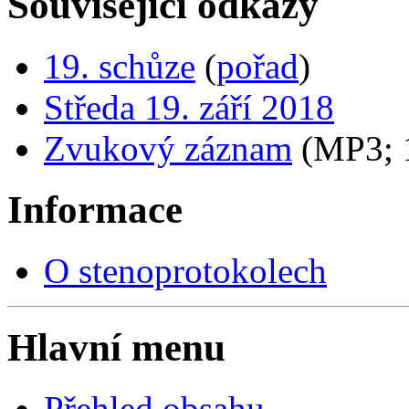
Související odkazy
19. schůze
(
pořad
)
Středa 19. září 2018
Zvukový záznam
(MP3;
Informace
O stenoprotokolech
Hlavní menu
Přehled obsahu