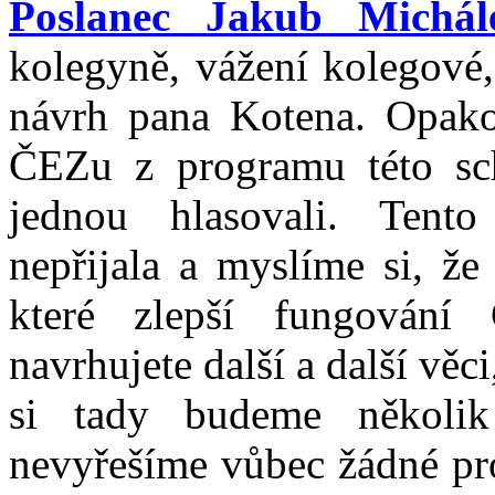
Poslanec Jakub Michál
kolegyně, vážení kolegové,
návrh pana Kotena. Opako
ČEZu z programu této sc
jednou hlasovali. Tent
nepřijala a myslíme si, že
které zlepší fungování
navrhujete další a další vě
si tady budeme několi
nevyřešíme vůbec žádné pro